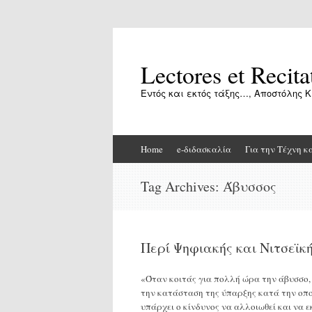
Lectores et Recita
Εντός και εκτός τάξης…, Αποστόλης Κ
Skip
Home
e-διδασκαλία
Για την Τέχνη κ
to
content
Tag Archives:
Άβυσσος
Περί Ψηφιακής και Νιτσεϊκ
«Όταν κοιτάς για πολλή ώρα την άβυσσο, 
την κατάσταση της ύπαρξης κατά την οποί
υπάρχει ο κίνδυνος να αλλοιωθεί και να 