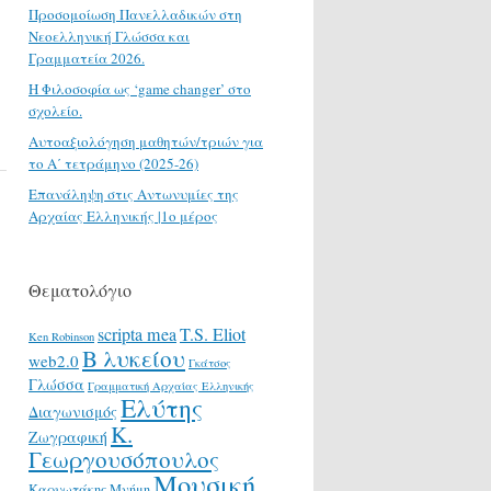
Προσομοίωση Πανελλαδικών στη
Νεοελληνική Γλώσσα και
Γραμματεία 2026.
H Φιλοσοφία ως ‘game changer’ στο
σχολείο.
Αυτοαξιολόγηση μαθητών/τριών για
το Α΄ τετράμηνο (2025-26)
Επανάληψη στις Αντωνυμίες της
Αρχαίας Ελληνικής |1ο μέρος
Θεματολόγιο
scripta mea
T.S. Eliot
Ken Robinson
Β λυκείου
web2.0
Γκάτσος
Γλώσσα
Γραμματική Αρχαίας Ελληνικής
Ελύτης
Διαγωνισμός
Κ.
Ζωγραφική
Γεωργουσόπουλος
Μουσική
Καρυωτάκης
Μνήμη