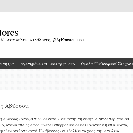
tores
.Κωνσταντίνου, Φιλόλογος, @ApKonstantinou
αι τη ζωή
Αγαπημένα και…καταργημένα
Ομάδα ΦΙΛΟσοφικού Στοχασ
ής Αβύσσου.
η άβυσσος κοιτάζει πίσω σε σένα.» Με αυτήν τη σκέψη, ο Νίτσε περιγράφει
α, όταν κάποιος αφοσιώνεται υπερβολικά σε κάτι σκοτεινό ή επικίνδυνο,
εκμηδενιστεί από αυτό. Η «άβυσσος» συμβολίζει το χάος, την απώλεια