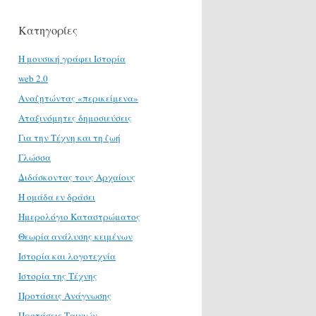
Κατηγορίες
H μουσική γράφει Ιστορία
web 2.0
Αναζητώντας «περικείμενα»
Αταξινόμητες δημοσιεύσεις
Για την Τέχνη και τη ζωή
Γλώσσα
Διδάσκοντας τους Αρχαίους
Η ομάδα εν δράσει
Ημερολόγιο Καταστρώματος
Θεωρία ανάλυσης κειμένων
Ιστορία και λογοτεχνία
Ιστορία της Τέχνης
Προτάσεις Ανάγνωσης
Προτάσεις Ταινιών