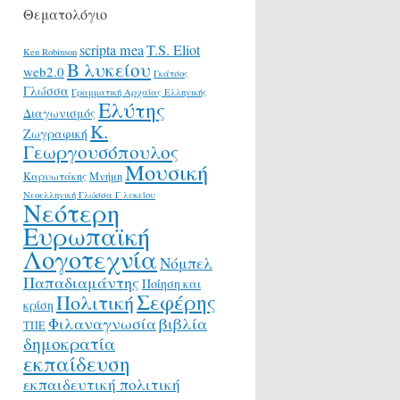
Θεματολόγιο
scripta mea
T.S. Eliot
Ken Robinson
Β λυκείου
web2.0
Γκάτσος
Γλώσσα
Γραμματική Αρχαίας Ελληνικής
Ελύτης
Διαγωνισμός
Κ.
Ζωγραφική
Γεωργουσόπουλος
Μουσική
Καρυωτάκης
Μνήμη
Νεοελληνική Γλώσσα Γ λυκείου
Νεότερη
Ευρωπαϊκή
Λογοτεχνία
Νόμπελ
Παπαδιαμάντης
Ποίηση και
Σεφέρης
Πολιτική
κρίση
Φιλαναγνωσία
βιβλία
ΤΠΕ
δημοκρατία
εκπαίδευση
εκπαιδευτική πολιτική