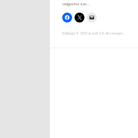
νοήματος και…
February 9, 2025
in
web 2.0
,
Φιλοσοφία
.