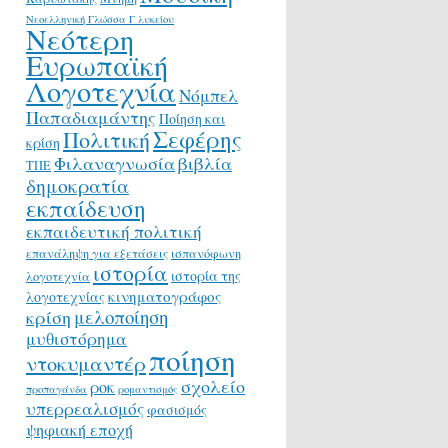
Νεοελληνική Γλώσσα Γ λυκείου
Νεότερη
Ευρωπαϊκή
Λογοτεχνία
Νόμπελ
Παπαδιαμάντης
Ποίηση και
Σεφέρης
Πολιτική
κρίση
Φιλαναγνωσία
βιβλία
ΤΠΕ
δημοκρατία
εκπαίδευση
εκπαιδευτική πολιτική
επανάληψη για εξετάσεις
ισπανόφωνη
ιστορία
ιστορία της
λογοτεχνία
κινηματογράφος
λογοτεχνίας
μελοποίηση
κρίση
μυθιστόρημα
ποίηση
ντοκυμαντέρ
σχολείο
ροκ
προπαγάνδα
ρομαντισμός
υπερρεαλισμός
φασισμός
ψηφιακή εποχή