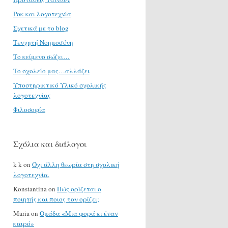
Ροκ και λογοτεχνία
Σχετικά με το blog
Τενχητή Νοημοσύνη
Το κείμενο σώζει…
Το σχολείο μας…αλλάζει
Υποστηρικτικό Υλικό σχολικής
λογοτεχνίας
Φιλοσοφία
Σχόλια και διάλογοι
k k
on
Όχι άλλη θεωρία στη σχολική
λογοτεχνία.
Konstantina
on
Πώς ορίζεται ο
ποιητής και ποιος τον ορίζει;
Maria
on
Ομάδα «Μια φορά κι έναν
καιρό»