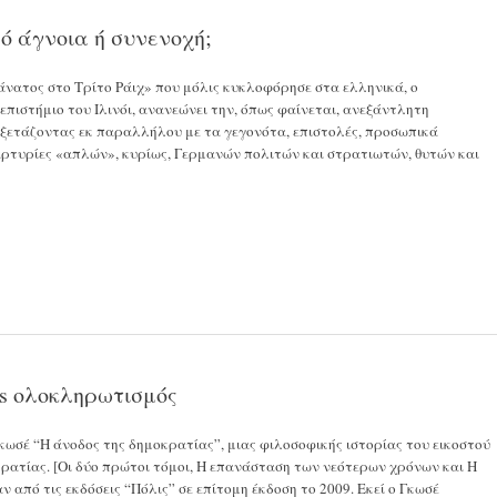
ό άγνοια ή συνενοχή;
ι θάνατος στο Τρίτο Ράιχ» που μόλις κυκλοφόρησε στα ελληνικά, ο
πιστήμιο του Ιλινόι, ανανεώνει την, όπως φαίνεται, ανεξάντλητη
 εξετάζοντας εκ παραλλήλου με τα γεγονότα, επιστολές, προσωπικά
ρτυρίες «απλών», κυρίως, Γερμανών πολιτών και στρατιωτών, θυτών και
vs ολοκληρωτισμός
σέ “Η άνοδος της δημοκρατίας”, μιας φιλοσοφικής ιστορίας του εικοστού
κρατίας. [Οι δύο πρώτοι τόμοι, Η επανάσταση των νεότερων χρόνων και Η
 από τις εκδόσεις “Πόλις” σε επίτομη έκδοση το 2009. Εκεί ο Γκωσέ