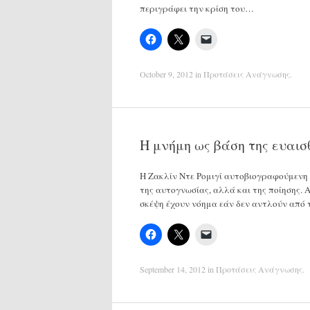
περιγράφει την κρίση του…
October 9, 2012
in
Προτάσεις Ανάγνωσης
.
Η μνήμη ως βάση της ευαισ
Η Ζακλίν Ντε Ρομιγί αυτοβιογραφούμενη α
της αυτογνωσίας, αλλά και της ποίησης. 
σκέψη έχουν νόημα εάν δεν αντλούν από τ
September 14, 2012
in
Προτάσεις Ανάγνωσης
.