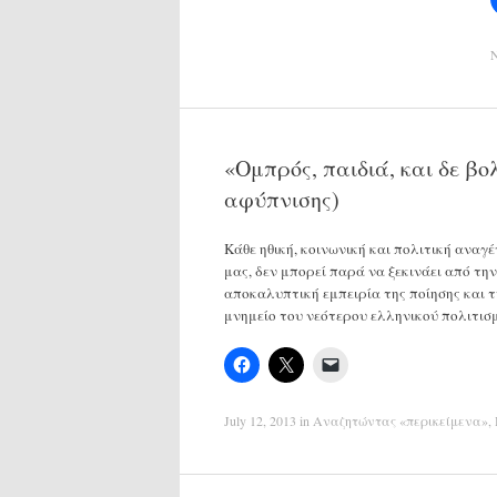
N
«Ομπρός, παιδιά, και δε βο
αφύπνισης)
Κάθε ηθική, κοινωνική και πολιτική αναγ
μας, δεν μπορεί παρά να ξεκινάει από την
αποκαλυπτική εμπειρία της ποίησης και 
μνημείο του νεότερου ελληνικού πολιτι
July 12, 2013
in
Αναζητώντας «περικείμενα»
,