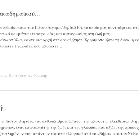
 ακαδημαϊκού…
ου βερίκοκου» του Πάνου Λιγομενίδη, (σ.510), το οποίο μας συντρόφευσε στι
ντικά κομμάτια ετερογνωσίας και αυτογνωσίας στη ζωή μας.
Πάνω απ΄όλα, κάντε μια αρχή στην αναζήτηση. Χρησιμοποιήστε τη δύναμη κα
πορείτε. Γνωρίστε, όσο μπορείτε…
ενα»
,
Προτάσεις Ανάγνωσης
.
ής.
κής πιστός στη ιδέα του ανθρωπισμού. Οπαδός της απόλυτης ελευθερίας στη
μάτων, ένας επαναστάτης της ζωής και της γλώσσας που αξίζει την προσοχ
ξαντλημένων πια- απάντων του στα ελληνικά από το «Βήμα» και τον Ντίνο