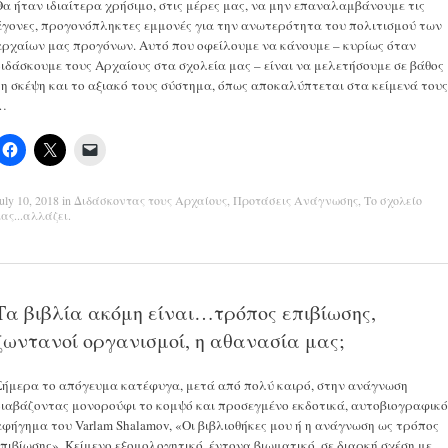
Θα ήταν ιδιαίτερα χρήσιμο, στις μέρες μας, να μην επαναλαμβάνουμε τις
άγονες, προγονόπληκτες εμμονές για την ανωτερότητα του πολιτισμού των
αρχαίων μας προγόνων. Αυτό που οφείλουμε να κάνουμε – κυρίως όταν
διδάσκουμε τους Αρχαίους στα σχολεία μας – είναι να μελετήσουμε σε βάθος
τη σκέψη και το αξιακό τους σύστημα, όπως αποκαλύπτεται στα κείμενά τους
…
uly 10, 2018
in
Διδάσκοντας τους Αρχαίους
,
Προτάσεις Ανάγνωσης
,
Το σχολείο
ας...αλλάζει
.
Τα βιβλία ακόμη είναι…τρόπος επιβίωσης,
ζωντανοί οργανισμοί, η αθανασία μας;
Σήμερα το απόγευμα κατέφυγα, μετά από πολύ καιρό, στην ανάγνωση
διαβάζοντας μονορούφι το κομψό και προσεγμένο εκδοτικά, αυτοβιογραφικό
αφήγημα του Varlam Shalamov, «Οι βιβλιοθήκες μου ή η ανάγνωση ως τρόπος
επιβίωσης». Κείμενο εξομολογητικό, έντονα βιωματικό, σε διαρκή σχέση με