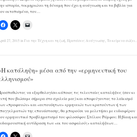
την ιστορία, τεκμηριώνει τη δύναμη που έχει η ανάγνωση και τα βιβλία για
τον εκτοπισμένο, τον…
pril 27, 2015
in
Για την Τέχνη και τη ζωή
,
Προτάσεις Ανάγνωσης
,
Το κείμενο σώζει..
«Η κατάληψη» μέσα από την «ερμηνευτική του
ελληνισμού»
Προσπαθώντας να εξορθολογίσει κάποιος τις τελευταίες καταλήψεις (σαν κι
αυτή που βιώσαμε σήμερα στο σχολείο μας) και αποφεύγοντας το λαϊκισμό
των «προφανών» και «αυτονόητων» ερμηνειών των κρατούντων ή των
επαγγελματιών της επανάστασης, θα μπορούσε να μελετήσει με ενδιαφέρον
τον ερμηνευτικό προβληματισμό του φιλοσόφου Στέλιου Ράμφου. Η βίαιη κα
ευδαιμονιστική αντίδραση των «εκ του ασφαλούς» καταλήψεων…