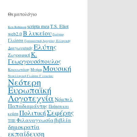
Θεματολόγιο
scripta mea
T.S. Eliot
Ken Robinson
Β λυκείου
web2.0
Γκάτσος
Γλώσσα
Γραμματική Αρχαίας Ελληνικής
Ελύτης
Διαγωνισμός
Κ.
Ζωγραφική
Γεωργουσόπουλος
Μουσική
Καρυωτάκης
Μνήμη
Νεοελληνική Γλώσσα Γ λυκείου
Νεότερη
Ευρωπαϊκή
Λογοτεχνία
Νόμπελ
Παπαδιαμάντης
Ποίηση και
Σεφέρης
Πολιτική
κρίση
Φιλαναγνωσία
βιβλία
ΤΠΕ
δημοκρατία
εκπαίδευση