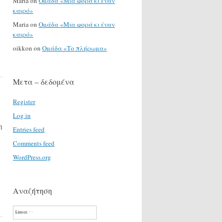
Maria
on
Ομάδα «Μια φορά κι έναν
καιρό»
Maria
on
Ομάδα «Μια φορά κι έναν
καιρό»
oikkon
on
Ομάδα «Το πλήρωμα»
Μετα – δεδομένα
Register
Log in
η
Entries feed
Comments feed
…
WordPress.org
Αναζήτηση
Search