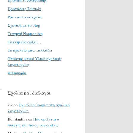
Προτάσεις Ανάγνωσης
Προτάσεις Ταινιών
Ροκ και λογοτεχνία
Σχετικά με το blog
Τενχητή Νοημοσύνη
Το κείμενο σώζει…
Το σχολείο μας…αλλάζει
Υποστηρικτικό Υλικό σχολικής
λογοτεχνίας
Φιλοσοφία
Σχόλια και διάλογοι
k k
on
Όχι άλλη θεωρία στη σχολική
λογοτεχνία.
Konstantina
on
Πώς ορίζεται ο
ποιητής και ποιος τον ορίζει;