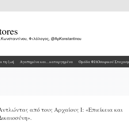
tores
.Κωνσταντίνου, Φιλόλογος, @ApKonstantinou
αι τη ζωή
Αγαπημένα και…καταργημένα
Ομάδα ΦΙΛΟσοφικού Στοχασ
Αντλώντας από τους Αρχαίους Ι: «Επιείκεια και
Δικαιοσύνη».