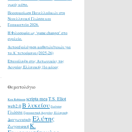
χωρίς κόπο.
Προσομοίωση Πανελλαδικών στη
Νεοελληνική Γλώσσα και
Γραμματεία 2026.
,
H Φιλοσοφία ως ‘game changer’ στο
σχολείο.
Αυτοαξιολόγηση μαθητών/τριών για
το Α΄ τετράμηνο (2025-26)
Επανάληψη στις Αντωνυμίες της
Αρχαίας Ελληνικής |1ο μέρος
Θεματολόγιο
scripta mea
T.S. Eliot
Ken Robinson
Β λυκείου
web2.0
Γκάτσος
Γλώσσα
Γραμματική Αρχαίας Ελληνικής
Ελύτης
Διαγωνισμός
Κ.
Ζωγραφική