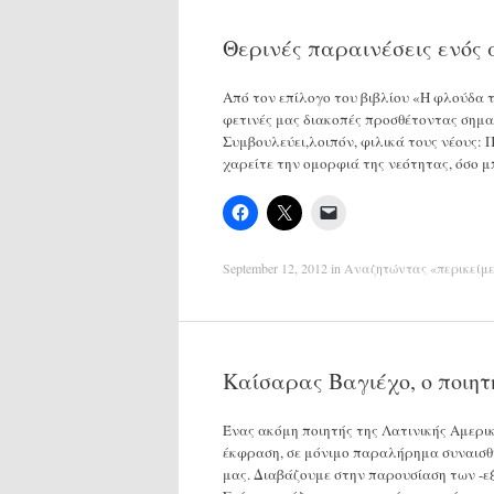
Θερινές παραινέσεις ενός
Από τον επίλογο του βιβλίου «Η φλούδα τ
φετινές μας διακοπές προσθέτοντας σημα
Συμβουλεύει,λοιπόν, φιλικά τους νέους: 
χαρείτε την ομορφιά της νεότητας, όσο μ
September 12, 2012
in
Αναζητώντας «περικείμ
Καίσαρας Βαγιέχο, ο ποιητ
Ένας ακόμη ποιητής της Λατινικής Αμερι
έκφραση, σε μόνιμο παραλήρημα συναισθη
μας. Διαβάζουμε στην παρουσίαση των -ε