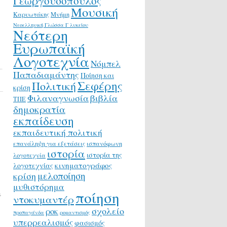
Γεωργουσόπουλος
Μουσική
Καρυωτάκης
Μνήμη
Νεοελληνική Γλώσσα Γ λυκείου
Νεότερη
Ευρωπαϊκή
Λογοτεχνία
Νόμπελ
.
.
Παπαδιαμάντης
Ποίηση και
Σεφέρης
Πολιτική
κρίση
Φιλαναγνωσία
βιβλία
ΤΠΕ
δημοκρατία
εκπαίδευση
εκπαιδευτική πολιτική
επανάληψη για εξετάσεις
ισπανόφωνη
ιστορία
ιστορία της
λογοτεχνία
κινηματογράφος
λογοτεχνίας
μελοποίηση
κρίση
μυθιστόρημα
ποίηση
ι
ντοκυμαντέρ
σχολείο
ροκ
προπαγάνδα
ρομαντισμός
υπερρεαλισμός
φασισμός