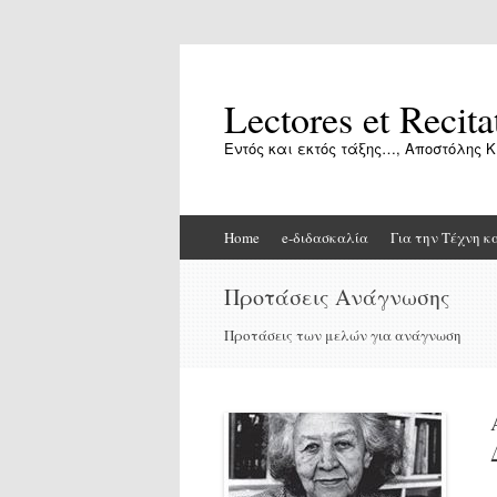
Lectores et Recita
Εντός και εκτός τάξης…, Αποστόλης Κ
Skip
Home
e-διδασκαλία
Για την Τέχνη κ
to
content
Προτάσεις Ανάγνωσης
Προτάσεις των μελών για ανάγνωση