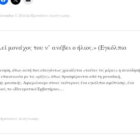
ovember 3, 2014
in
Προτάσεις Ανάγνωσης
.
λεί μονάχος του ν’ ανέβει ο ήλιος.» (Εγκόλπιο
έννηση, όπως αυτή που επειγόντως χρειάζεται «τούτες τις μέρες» η συνείδησ
 επικοινωνία με τις «ρίζες», όπως προσφέρονται από τη μοναδική,
της μουσικής. Αφιερώνουμε στους νεότερους ένα εγκόλπιο αφύπνισης, ένα
σμού, το «Πνευματικό Εμβατήριο»…
Προτάσεις Ανάγνωσης
.