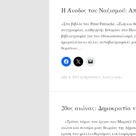
Η Άνοδος του Ναζισμού: Απ
«Στο βιβλίο του Peter Fritzsche, «Ζωή κα
συγγραφέας, καθηγητής Ιστορίας στο Πανε
βιβλιογραφία για τον εθνικοσοσιαλισμό,
ημερολόγια κι άλλες αυτοβιογραφικές μα
θυμάτων.…
July 4, 2013
in
Προτάσεις Ανάγνωσης
.
20ος αιώνας: Δημοκρατία 
«Τρίτος τόμος του έργου του Μαρσέλ Γκω
αιώνα και συνάμα μιας θεωρίας της δημο
κρίση του φιλελευθερισμού, κυκλοφόρησαν