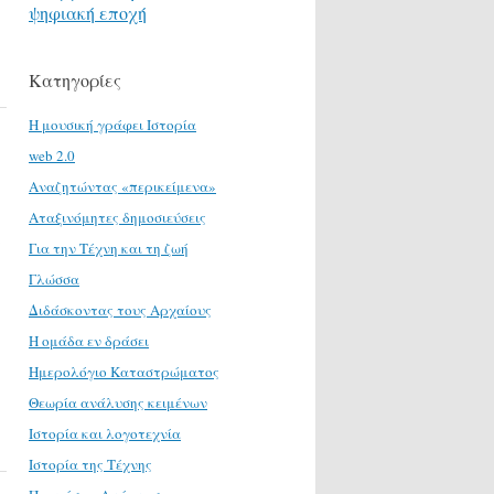
ψηφιακή εποχή
Κατηγορίες
H μουσική γράφει Ιστορία
web 2.0
Αναζητώντας «περικείμενα»
Αταξινόμητες δημοσιεύσεις
ή
Για την Τέχνη και τη ζωή
Γλώσσα
Διδάσκοντας τους Αρχαίους
Η ομάδα εν δράσει
Ημερολόγιο Καταστρώματος
Θεωρία ανάλυσης κειμένων
Ιστορία και λογοτεχνία
Ιστορία της Τέχνης