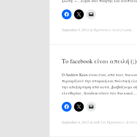
Σιώτη: «…έζησε σαν ποιητής και ανέπνε
September 9, 2012
in
Προτάσεις Ανάγνωσης
.
Το facebook είναι απειλή (;)
Ο Andrew Keen είναι ένας από τους πιο κ
περιορίζουν την ατομική και πολιτική ελ
την απεξάρτηση από αυτά. Διαβάζουμε σή
ελευθερίας. Αναδεικνύουν τον πιο κακό…
September 4, 2012
in
web 2.0
,
Προτάσεις Ανάγ