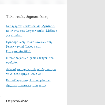
Τελευταίες δημοσιεύσεις
Νέα ήθη στην εκπαίδευση: Αριστεία
με «λογισμικό λογοκλοπής». Μάθηση
χωρίς κόπο.
Προσομοίωση Πανελλαδικών στη
Νεοελληνική Γλώσσα και
Γραμματεία 2026.
H Φιλοσοφία ως ‘game changer’ στο
σχολείο.
Αυτοαξιολόγηση μαθητών/τριών για
το Α΄ τετράμηνο (2025-26)
Επανάληψη στις Αντωνυμίες της
Αρχαίας Ελληνικής |1ο μέρος
Θεματολόγιο