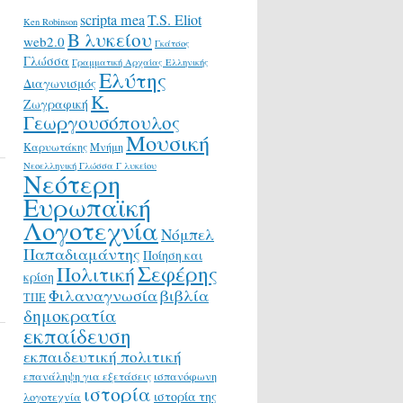
scripta mea
T.S. Eliot
Ken Robinson
Β λυκείου
web2.0
Γκάτσος
Γλώσσα
Γραμματική Αρχαίας Ελληνικής
Ελύτης
Διαγωνισμός
Κ.
Ζωγραφική
Γεωργουσόπουλος
Μουσική
Καρυωτάκης
Μνήμη
Νεοελληνική Γλώσσα Γ λυκείου
Νεότερη
Ευρωπαϊκή
Λογοτεχνία
Νόμπελ
Παπαδιαμάντης
Ποίηση και
Σεφέρης
Πολιτική
κρίση
Φιλαναγνωσία
βιβλία
ΤΠΕ
δημοκρατία
εκπαίδευση
εκπαιδευτική πολιτική
επανάληψη για εξετάσεις
ισπανόφωνη
ιστορία
ιστορία της
λογοτεχνία