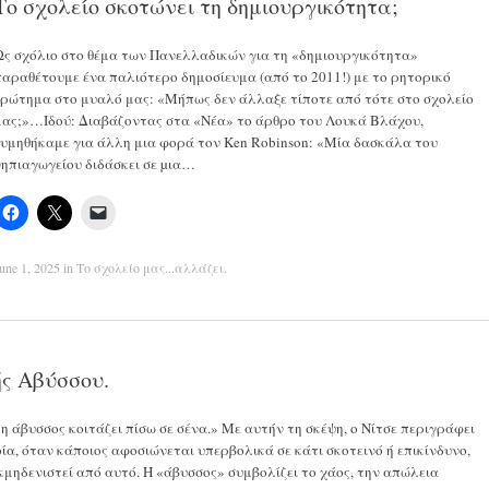
Το σχολείο σκοτώνει τη δημιουργικότητα;
Ως σχόλιο στο θέμα των Πανελλαδικών για τη «δημιουργικότητα»
παραθέτουμε ένα παλιότερο δημοσίευμα (από το 2011!) με το ρητορικό
ερώτημα στο μυαλό μας: «Μήπως δεν άλλαξε τίποτε από τότε στο σχολείο
μας;»…Ιδού: Διαβάζοντας στα «Νέα» το άρθρο του Λουκά Βλάχου,
θυμηθήκαμε για άλλη μια φορά τον Ken Robinson: «Μία δασκάλα του
νηπιαγωγείου διδάσκει σε µια…
une 1, 2025
in
Το σχολείο μας...αλλάζει
.
ής Αβύσσου.
η άβυσσος κοιτάζει πίσω σε σένα.» Με αυτήν τη σκέψη, ο Νίτσε περιγράφει
α, όταν κάποιος αφοσιώνεται υπερβολικά σε κάτι σκοτεινό ή επικίνδυνο,
εκμηδενιστεί από αυτό. Η «άβυσσος» συμβολίζει το χάος, την απώλεια