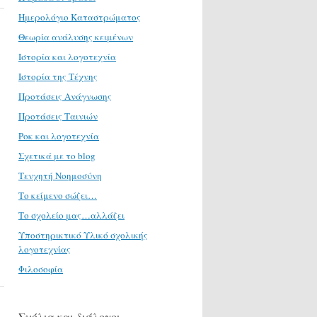
Ημερολόγιο Καταστρώματος
Θεωρία ανάλυσης κειμένων
Ιστορία και λογοτεχνία
Ιστορία της Τέχνης
Προτάσεις Ανάγνωσης
Προτάσεις Ταινιών
Ροκ και λογοτεχνία
Σχετικά με το blog
Τενχητή Νοημοσύνη
Το κείμενο σώζει…
Το σχολείο μας…αλλάζει
Υποστηρικτικό Υλικό σχολικής
λογοτεχνίας
Φιλοσοφία
Σχόλια και διάλογοι