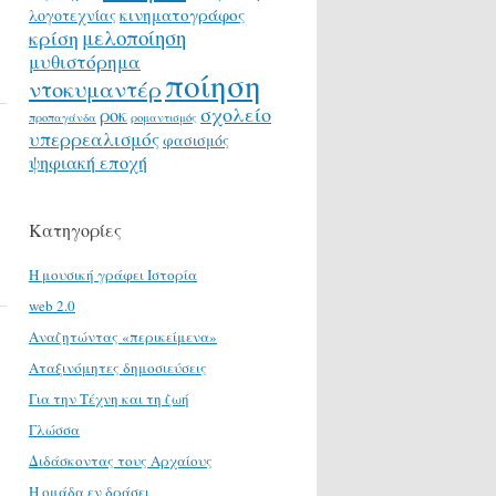
κινηματογράφος
λογοτεχνίας
μελοποίηση
κρίση
μυθιστόρημα
ποίηση
ντοκυμαντέρ
σχολείο
ροκ
προπαγάνδα
ρομαντισμός
υπερρεαλισμός
φασισμός
ψηφιακή εποχή
Κατηγορίες
H μουσική γράφει Ιστορία
web 2.0
Αναζητώντας «περικείμενα»
Αταξινόμητες δημοσιεύσεις
Για την Τέχνη και τη ζωή
Γλώσσα
Διδάσκοντας τους Αρχαίους
Η ομάδα εν δράσει