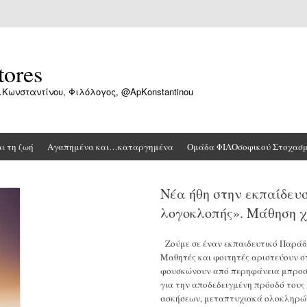
tores
.Κωνσταντίνου, Φιλόλογος, @ApKonstantinou
αι τη ζωή
Αγαπημένα και…καταργημένα
Ομάδα ΦΙΛΟσοφικού Στοχασ
Νέα ήθη στην εκπαίδευσ
λογοκλοπής». Μάθηση χ
Ζούμε σε έναν εκπαιδευτικό Παράδε
Μαθητές και φοιτητές αριστεύουν στ
φουσκώνουν από περηφάνεια μπροστ
για την αποδεδειγμένη πρόοδό τους
ασκήσεων, μεταπτυχιακά ολοκληρών