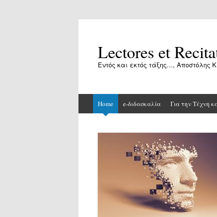
Lectores et Recita
Εντός και εκτός τάξης…, Αποστόλης Κ
Skip
Home
e-διδασκαλία
Για την Τέχνη κ
to
content