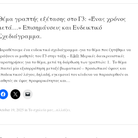
Θέμα γραπτής εξέτασης στο Γ3: «Ένας χρόνος
μετά…» Επισημάνσεις και Ενδεικτικό
Σχεδιάγραμμα.
Παραθέτουμε ένα ενδεικτικό σχεδιάγραμμα -για το θέμα που ζητήθηκε να
γράψουν οι μαθητές του Γ3 στην τάξη – ΕΔΩ. Μερικές διευκρινιστικές
παρατηρήσεις για το θέμα, μετά τη διόρθωση των γραπτών: 1. Το θέμα
απαιτεί μία εξισορρόπηση μεταξύ βιωματικού – προσωπικού ύφους και
αποδεικτικού λόγου, δηλαδή, εγκυμονεί τον κίνδυνο να παρασυρθούν οι
μαθητές σε ύφος προφορικότητας και…
ctober 19, 2025
in
Το σχολείο μας...αλλάζει
.