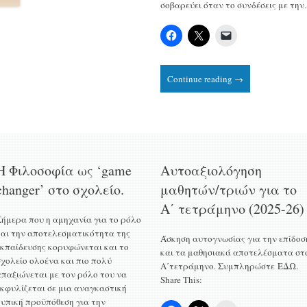
σοβαρεύει όταν το συνδέσεις με τη
Continue reading →
H Φιλοσοφία ως ‘game
Αυτοαξιολόγηση
changer’ στο σχολείο.
μαθητών/τριών για το
Α΄ τετράμηνο (2025-26)
Σήμερα που η αμηχανία για το ρόλο
και την αποτελεσματικότητα της
Άσκηση αυτογνωσίας για την επίδοσ
εκπαίδευσης κορυφώνεται και το
και τα μαθησιακά αποτελέσματα στ
σχολείο ολοένα και πιο πολύ
Α΄τετράμηνο. Συμπληρώστε ΕΔΩ.
απαξιώνεται με τον ρόλο του να
Share This:
εκφυλίζεται σε μια αναγκαστική
τυπική προϋπόθεση για την