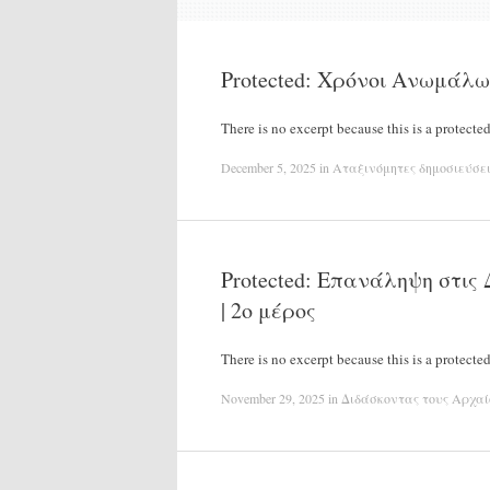
Protected: Χρόνοι Ανωμάλω
There is no excerpt because this is a protected
December 5, 2025
in
Αταξινόμητες δημοσιεύσει
Protected: Επανάληψη στις
| 2ο μέρος
There is no excerpt because this is a protected
November 29, 2025
in
Διδάσκοντας τους Αρχαί