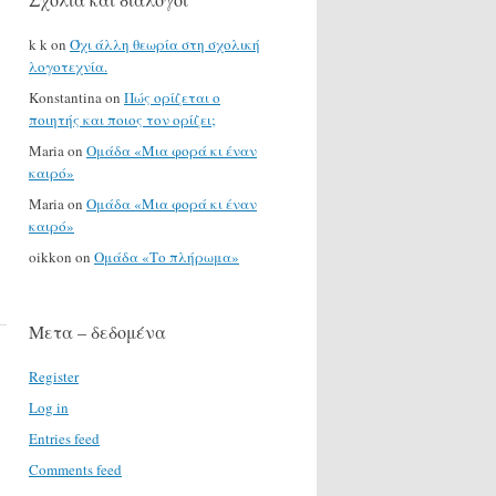
k k
on
Όχι άλλη θεωρία στη σχολική
λογοτεχνία.
Konstantina
on
Πώς ορίζεται ο
ποιητής και ποιος τον ορίζει;
Maria
on
Ομάδα «Μια φορά κι έναν
καιρό»
Maria
on
Ομάδα «Μια φορά κι έναν
καιρό»
oikkon
on
Ομάδα «Το πλήρωμα»
Μετα – δεδομένα
Register
Log in
Entries feed
Comments feed