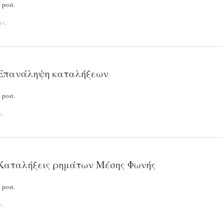
 post.
υς
.
 – Επανάληψη καταλήξεων
 post.
ς
.
ς Καταλήξεις ρημάτων Μέσης Φωνής
 post.
ς
.