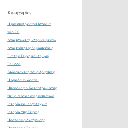
Κατηγορίες
H μουσική γράφει Ιστορία
web 2.0
Αναζητώντας «περικείμενα»
Αταξινόμητες δημοσιεύσεις
Για την Τέχνη και τη ζωή
Γλώσσα
Διδάσκοντας τους Αρχαίους
Η ομάδα εν δράσει
Ημερολόγιο Καταστρώματος
Θεωρία ανάλυσης κειμένων
Ιστορία και λογοτεχνία
Ιστορία της Τέχνης
Προτάσεις Ανάγνωσης
Προτάσεις Ταινιών