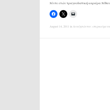
πέντε ετών τραγουδιστική καριέρα πέθ
August 14, 2011
in
Αναζητώντας «περικείμεν