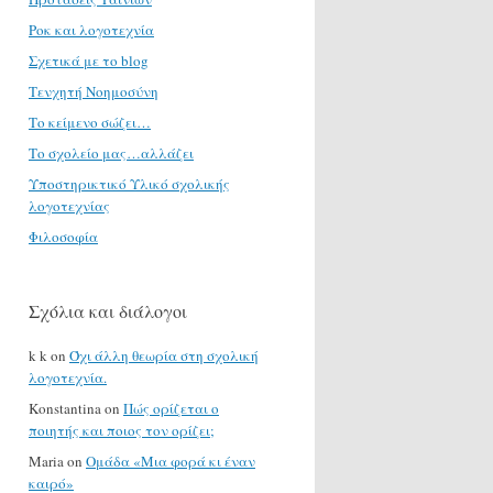
Ροκ και λογοτεχνία
Σχετικά με το blog
Τενχητή Νοημοσύνη
Το κείμενο σώζει…
Το σχολείο μας…αλλάζει
Υποστηρικτικό Υλικό σχολικής
λογοτεχνίας
Φιλοσοφία
Σχόλια και διάλογοι
k k
on
Όχι άλλη θεωρία στη σχολική
λογοτεχνία.
Konstantina
on
Πώς ορίζεται ο
ποιητής και ποιος τον ορίζει;
Maria
on
Ομάδα «Μια φορά κι έναν
καιρό»