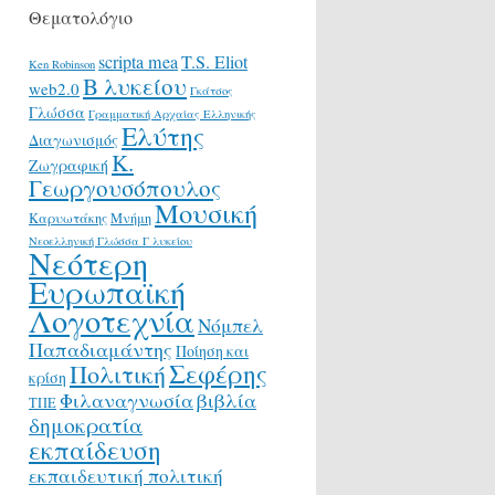
Θεματολόγιο
scripta mea
T.S. Eliot
Ken Robinson
Β λυκείου
web2.0
Γκάτσος
Γλώσσα
Γραμματική Αρχαίας Ελληνικής
Ελύτης
Διαγωνισμός
Κ.
Ζωγραφική
Γεωργουσόπουλος
Μουσική
Καρυωτάκης
Μνήμη
Νεοελληνική Γλώσσα Γ λυκείου
Νεότερη
Ευρωπαϊκή
Λογοτεχνία
Νόμπελ
Παπαδιαμάντης
Ποίηση και
Σεφέρης
Πολιτική
κρίση
Φιλαναγνωσία
βιβλία
ΤΠΕ
δημοκρατία
εκπαίδευση
εκπαιδευτική πολιτική