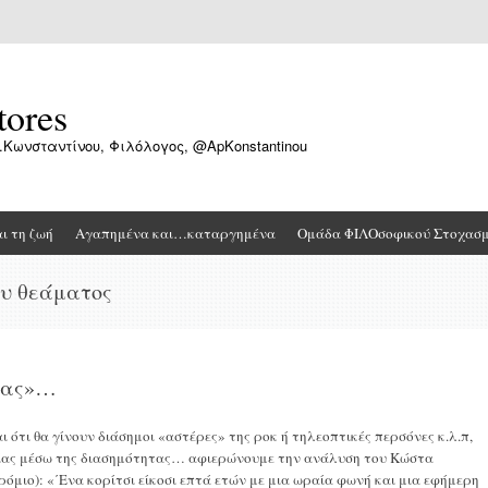
tores
.Κωνσταντίνου, Φιλόλογος, @ApKonstantinou
αι τη ζωή
Αγαπημένα και…καταργημένα
Ομάδα ΦΙΛΟσοφικού Στοχασ
ου θεάματος
ρας»…
 ότι θα γίνουν διάσημοι «αστέρες» της ροκ ή τηλεοπτικές περσόνες κ.λ.π,
υχίας μέσω της διασημότητας… αφιερώνουμε την ανάλυση του Κώστα
μιο): «΄Ενα κορίτσι είκοσι επτά ετών με μια ωραία φωνή και μια εφήμερη