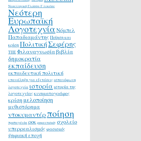
Νεοελληνική Γλώσσα Γ λυκείου
Νεότερη
Ευρωπαϊκή
Λογοτεχνία
Νόμπελ
Παπαδιαμάντης
Ποίηση και
Σεφέρης
Πολιτική
κρίση
Φιλαναγνωσία
βιβλία
ΤΠΕ
δημοκρατία
εκπαίδευση
εκπαιδευτική πολιτική
επανάληψη για εξετάσεις
ισπανόφωνη
ιστορία
ιστορία της
λογοτεχνία
κινηματογράφος
λογοτεχνίας
μελοποίηση
κρίση
μυθιστόρημα
ποίηση
ντοκυμαντέρ
σχολείο
ροκ
προπαγάνδα
ρομαντισμός
υπερρεαλισμός
φασισμός
ψηφιακή εποχή