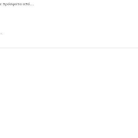
ανε πρόσφατα από…
α»
.