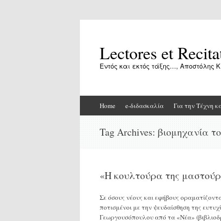
Lectores et Recita
Εντός και εκτός τάξης…, Αποστόλης Κ
Skip
Home
e-διδασκαλία
Για την Τέχνη κ
to
content
Tag Archives:
βιομηχανία τ
«Η κουλτούρα της μαστού
Σε όσους νέους και εφήβους οραματίζονται
ποτισμένοι με την ψευδαίσθηση της ευτ
Γεωργουσόπουλου από τα «Νέα» (βιβλιοδρό