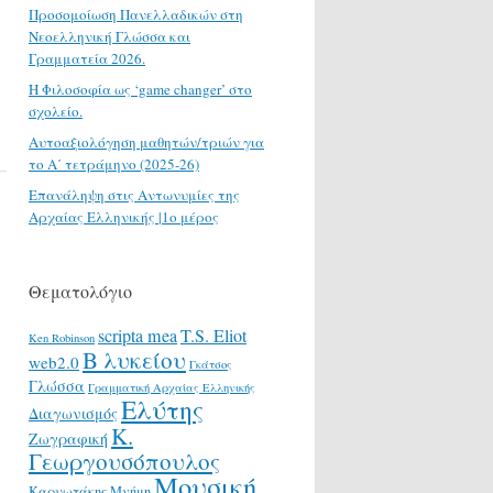
Προσομοίωση Πανελλαδικών στη
Νεοελληνική Γλώσσα και
Γραμματεία 2026.
H Φιλοσοφία ως ‘game changer’ στο
σχολείο.
Αυτοαξιολόγηση μαθητών/τριών για
το Α΄ τετράμηνο (2025-26)
Επανάληψη στις Αντωνυμίες της
Αρχαίας Ελληνικής |1ο μέρος
Θεματολόγιο
scripta mea
T.S. Eliot
Ken Robinson
Β λυκείου
web2.0
Γκάτσος
Γλώσσα
Γραμματική Αρχαίας Ελληνικής
Ελύτης
Διαγωνισμός
Κ.
Ζωγραφική
Γεωργουσόπουλος
Μουσική
Καρυωτάκης
Μνήμη