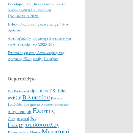
Προσομοίωση Πανελλαδικών στη
Νεοελληνική Γλώσσα και
Γραμματεία 2026.
H Φιλοσοφία ως ‘game changer’ στο
σχολείο.
Αυτοαξιολόγηση μαθητών/τριών για
το Α΄ τετράμηνο (2025-26)
Επανάληψη στις Αντωνυμίες της
Αρχαίας Ελληνικής |1ο μέρος
Θεματολόγιο
scripta mea
T.S. Eliot
Ken Robinson
Β λυκείου
web2.0
Γκάτσος
Γλώσσα
Γραμματική Αρχαίας Ελληνικής
Ελύτης
Διαγωνισμός
Κ.
Ζωγραφική
Γεωργουσόπουλος
Μουσική
Καρυωτάκης
Μνήμη