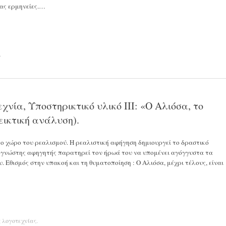
 σας ερμηνείες.…
.
νία, Υποστηρικτικό υλικό ΙΙΙ: «Ο Αλιόσα, το
εικτική ανάλυση).
το χώρο του ρεαλισμού. Η ρεαλιστική αφήγηση δημιουργεί το δραστικό
ογνώστης αφηγητής παρατηρεί τον ήρωά του να υπομένει αγόγγυστα τα
. Εθισμός στην υπακοή και τη θυματοποίηση : Ο Αλιόσα, μέχρι τέλους, είναι
ς λογοτεχνίας
.