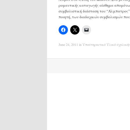
ρομαντικής καταγωγής αίσθημα απομόνωσ
συμβολιστική διάσταση του “Άλμπατρος”
ποιητή, των διαδοχικών συμβολισμών που
June 24, 2011
in
Υποστηρικτικό Υλικό σχολική
Post
navigation