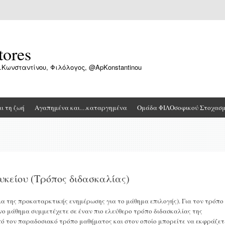
tores
.Κωνσταντίνου, Φιλόλογος, @ApKonstantinou
αι τη ζωή
Αγαπημένα και…καταργημένα
Ομάδα ΦΙΛΟσοφικού Στοχασ
υκείου (Τρόπος διδασκαλίας)
ια της προκαταρκτικής ενημέρωσης για το μάθημα επιλογής). Για τον τρόπο
νο μάθημα συμμετέχετε σε έναν πιο ελεύθερο τρόπο διδασκαλίας της
από τον παραδοσιακό τρόπο μαθήματος και στον οποίο μπορείτε να εκφράζετ