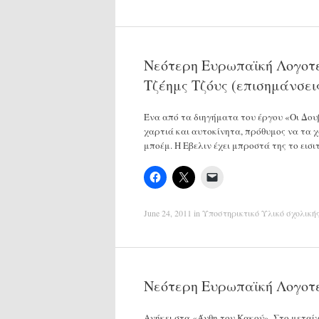
Νεότερη Ευρωπαϊκή Λογοτεχ
Tζέημς Τζόυς (επισημάνσεις
Ένα από τα διηγήματα του έργου «Οι Δου
χαρτιά και αυτοκίνητα, πρόθυμος να τα 
μποέμ. Η Εβελιν έχει μπροστά της το εισ
June 24, 2011
in
Υποστηρικτικό Υλικό σχολική
Νεότερη Ευρωπαϊκή Λογοτ
Ανήκει στα «Άνθη του Κακού». Στο μεταί