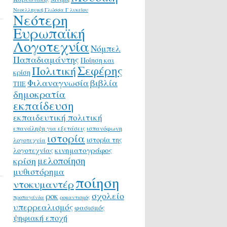
Νεοελληνική Γλώσσα Γ λυκείου
Νεότερη
Ευρωπαϊκή
Λογοτεχνία
Νόμπελ
Παπαδιαμάντης
Ποίηση και
Σεφέρης
Πολιτική
κρίση
Φιλαναγνωσία
βιβλία
ΤΠΕ
δημοκρατία
εκπαίδευση
εκπαιδευτική πολιτική
επανάληψη για εξετάσεις
ισπανόφωνη
ιστορία
ιστορία της
λογοτεχνία
κινηματογράφος
λογοτεχνίας
μελοποίηση
κρίση
μυθιστόρημα
ποίηση
ντοκυμαντέρ
σχολείο
ροκ
προπαγάνδα
ρομαντισμός
υπερρεαλισμός
φασισμός
ψηφιακή εποχή