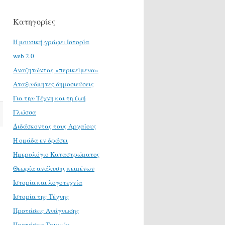
Κατηγορίες
H μουσική γράφει Ιστορία
web 2.0
Αναζητώντας «περικείμενα»
Αταξινόμητες δημοσιεύσεις
Για την Τέχνη και τη ζωή
Γλώσσα
Διδάσκοντας τους Αρχαίους
Η ομάδα εν δράσει
Ημερολόγιο Καταστρώματος
Θεωρία ανάλυσης κειμένων
Ιστορία και λογοτεχνία
Ιστορία της Τέχνης
Προτάσεις Ανάγνωσης
Προτάσεις Ταινιών