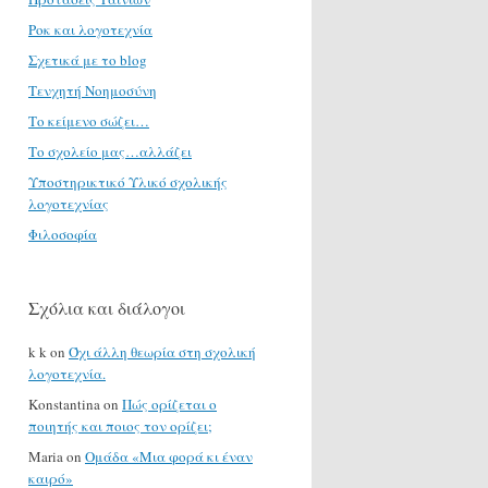
Ροκ και λογοτεχνία
Σχετικά με το blog
Τενχητή Νοημοσύνη
Το κείμενο σώζει…
Το σχολείο μας…αλλάζει
Υποστηρικτικό Υλικό σχολικής
λογοτεχνίας
Φιλοσοφία
Σχόλια και διάλογοι
k k
on
Όχι άλλη θεωρία στη σχολική
λογοτεχνία.
Konstantina
on
Πώς ορίζεται ο
ποιητής και ποιος τον ορίζει;
Maria
on
Ομάδα «Μια φορά κι έναν
καιρό»