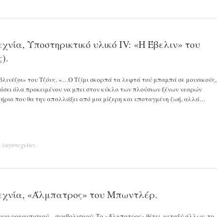
νία, Υποστηρικτικό υλικό ΙV: «Η Έβελιν» του
).
βλινέζοι» του Τζόυς. «…Ο Τζίμι σκορπά τα λεφτά τού μπαμπά σε μουσικούς,
χάσει όλα προκειμένου να μπει στον κύκλο των πλούσιων ξένων νεαρών
ιτήριο που θα την απαλλάξει από μια μίζερη και υποταγμένη ζωή, αλλά…
ς λογοτεχνίας
.
εχνία, «Άλμπατρος» του Μπωντλέρ.
χμιο ρομαντισμού – συμβολισμού: Το «Άλμπατρος» θέτει, μεταξύ άλλων, το