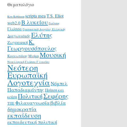
Θεματολόγιο
scripta mea
T.S. Eliot
Ken Robinson
Β λυκείου
web2.0
Γκάτσος
Γλώσσα
Γραμματική Αρχαίας Ελληνικής
Ελύτης
Διαγωνισμός
Κ.
Ζωγραφική
Γεωργουσόπουλος
Μουσική
Καρυωτάκης
Μνήμη
Νεοελληνική Γλώσσα Γ λυκείου
Νεότερη
Ευρωπαϊκή
Λογοτεχνία
Νόμπελ
Παπαδιαμάντης
Ποίηση και
Σεφέρης
Πολιτική
κρίση
Φιλαναγνωσία
βιβλία
ΤΠΕ
δημοκρατία
εκπαίδευση
εκπαιδευτική πολιτική