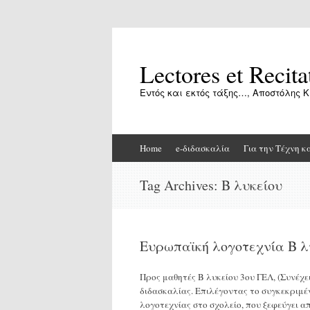
Lectores et Recita
Εντός και εκτός τάξης…, Αποστόλης Κ
Skip
Home
e-διδασκαλία
Για την Τέχνη κ
to
content
Tag Archives:
Β λυκείου
Ευρωπαϊκή λογοτεχνία Β λ
Προς μαθητές Β λυκείου 3ου ΓΕΛ, (Συνέχε
διδασκαλίας. Επιλέγοντας το συγκεκριμέ
λογοτεχνίας στο σχολείο, που ξεφεύγει 