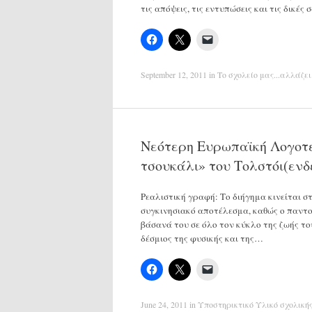
τις απόψεις, τις εντυπώσεις και τις δικές
September 12, 2011
in
Το σχολείο μας...αλλάζει
Νεότερη Ευρωπαϊκή Λογοτεχ
τσουκάλι» του Τολστόι(ενδ
Ρεαλιστική γραφή: Το διήγημα κινείται σ
συγκινησιακό αποτέλεσμα, καθώς ο παντ
βάσανά του σε όλο τον κύκλο της ζωής του
δέσμιος της φυσικής και της…
June 24, 2011
in
Υποστηρικτικό Υλικό σχολική