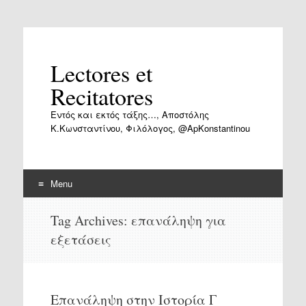
Lectores et
Recitatores
Εντός και εκτός τάξης…, Αποστόλης
Κ.Κωνσταντίνου, Φιλόλογος, @ApKonstantinou
Menu
Skip
Tag Archives:
επανάληψη για
to
εξετάσεις
content
Επανάληψη στην Ιστορία Γ