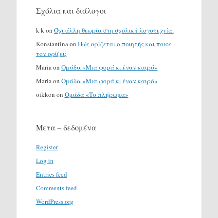
Σχόλια και διάλογοι
k k
on
Όχι άλλη θεωρία στη σχολική λογοτεχνία.
Konstantina
on
Πώς ορίζεται ο ποιητής και ποιος
τον ορίζει;
Maria
on
Ομάδα «Μια φορά κι έναν καιρό»
Maria
on
Ομάδα «Μια φορά κι έναν καιρό»
oikkon
on
Ομάδα «Το πλήρωμα»
Μετα – δεδομένα
Register
Log in
Entries feed
Comments feed
WordPress.org