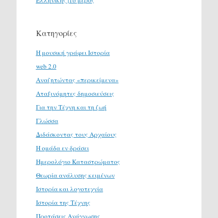
Ελληνικής |1ο μέρος
Κατηγορίες
H μουσική γράφει Ιστορία
web 2.0
Αναζητώντας «περικείμενα»
Αταξινόμητες δημοσιεύσεις
Για την Τέχνη και τη ζωή
Γλώσσα
Διδάσκοντας τους Αρχαίους
Η ομάδα εν δράσει
Ημερολόγιο Καταστρώματος
Θεωρία ανάλυσης κειμένων
Ιστορία και λογοτεχνία
Ιστορία της Τέχνης
Προτάσεις Ανάγνωσης