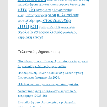
επανάληψη για εξετάσεις
ισπανόφωνη λογοτεχνία
ιστορία
ιστορία της λογοτεχνίας
μελοποίηση
κρίση
κινηματογράφος
ντοκυμαντέρ
μυθιστόρημα
ποίηση
ροκ
προπαγάνδα
ρομαντισμός
σχολείο
υπερρεαλισμός
φασισμός
ψηφιακή εποχή
Τελευταίες δημοσιεύσεις
Νέα ήθη στην εκπαίδευση: Αριστεία με «λογισμικό
λογοκλοπής». Μάθηση χωρίς κόπο.
Προσομοίωση Πανελλαδικών στη Νεοελληνική
Γλώσσα και Γραμματεία 2026.
H Φιλοσοφία ως ‘game changer’ στο σχολείο.
Αυτοαξιολόγηση μαθητών/τριών για το Α΄
τετράμηνο (2025-26)
Επανάληψη στις Αντωνυμίες της Αρχαίας