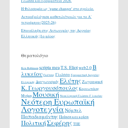
Γλώσσα και Γραμματεία 2026.
H Φιλοσοφία ως ‘game changer’ στο σχολείο.
Αυτοαξιολόγηση μαθητών/τριών για το Α΄
τετράμηνο (2025-26)
Επανάληψη στις Αντωνυμίες της Αρχαίας
Ελληνικής |1ο μέρος
Θεματολόγιο
Β
scripta mea
T.S. Eliot
web2.0
Ken Robinson
λυκείου
Γλώσσα
Γκάτσος
Γραμματική Αρχαίας
Ελύτης
Διαγωνισμός
Ζωγραφική
Ελληνικής
Κ. Γεωργουσόπουλος
Καρυωτάκης
Μουσική
Μνήμη
Νεοελληνική Γλώσσα Γ λυκείου
Νεότερη Ευρωπαϊκή
Λογοτεχνία
Νόμπελ
Παπαδιαμάντης
Ποίηση και κρίση
Σεφέρης
Πολιτική
ΤΠΕ