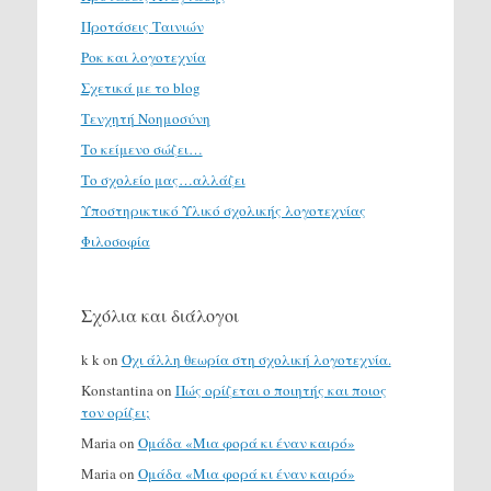
Προτάσεις Ταινιών
Ροκ και λογοτεχνία
Σχετικά με το blog
Τενχητή Νοημοσύνη
Το κείμενο σώζει…
Το σχολείο μας…αλλάζει
Υποστηρικτικό Υλικό σχολικής λογοτεχνίας
Φιλοσοφία
Σχόλια και διάλογοι
k k
on
Όχι άλλη θεωρία στη σχολική λογοτεχνία.
Konstantina
on
Πώς ορίζεται ο ποιητής και ποιος
τον ορίζει;
Maria
on
Ομάδα «Μια φορά κι έναν καιρό»
Maria
on
Ομάδα «Μια φορά κι έναν καιρό»