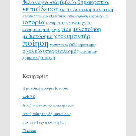
δημοκρατία
Φιλαναγνωσία
βιβλία
εκπαίδευση
εκπαιδευτική πολιτική
επανάληψη για εξετάσεις
ισπανόφωνη λογοτεχνία
ιστορία
ιστορία της λογοτεχνίας
μελοποίηση
κρίση
κινηματογράφος
ντοκυμαντέρ
μυθιστόρημα
ποίηση
ροκ
προπαγάνδα
ρομαντισμός
σχολείο
υπερρεαλισμός
φασισμός
ψηφιακή εποχή
Κατηγορίες
H μουσική γράφει Ιστορία
web 2.0
Αναζητώντας «περικείμενα»
Αταξινόμητες δημοσιεύσεις
Για την Τέχνη και τη ζωή
Γλώσσα