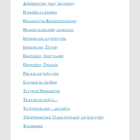
Διδάσκοντας τους Αρχαίους
Η ομάδα εν δράσει
Ημερολόγιο Καταστρώματος
Θεωρία ανάλυσης κειμένων
Ιστορία και λογοτεχνία
Ιστορία της Τέχνης
Προτάσεις Ανάγνωσης
Προτάσεις Ταινιών
Ροκ και λογοτεχνία
Σχετικά με το blog
Τενχητή Νοημοσύνη
Το κείμενο σώζει…
Το σχολείο μας…αλλάζει
Υποστηρικτικό Υλικό σχολικής λογοτεχνίας
Φιλοσοφία