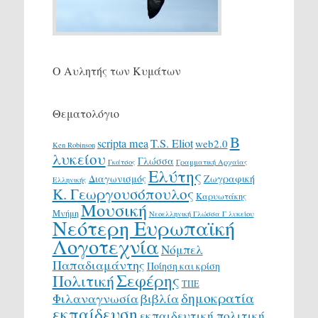
Ο Αυλητής των Κυμάτων
Θεματολόγιο
Β
scripta mea
T.S. Eliot
web2.0
Ken Robinson
λυκείου
Γλώσσα
Γκάτσος
Γραμματική Αρχαίας
Ελύτης
Διαγωνισμός
Ζωγραφική
Ελληνικής
Κ. Γεωργουσόπουλος
Καρυωτάκης
Μουσική
Μνήμη
Νεοελληνική Γλώσσα Γ λυκείου
Νεότερη Ευρωπαϊκή
Λογοτεχνία
Νόμπελ
Παπαδιαμάντης
Ποίηση και κρίση
Σεφέρης
Πολιτική
ΤΠΕ
δημοκρατία
Φιλαναγνωσία
βιβλία
εκπαίδευση
εκπαιδευτική πολιτική