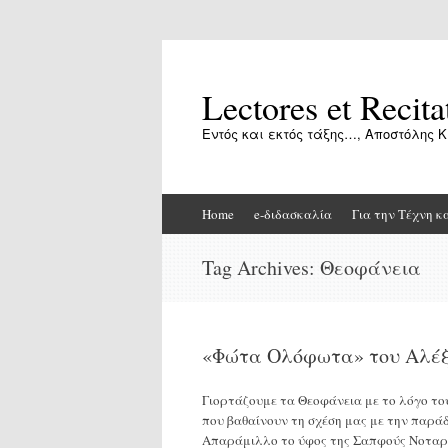
Lectores et Recita
Εντός και εκτός τάξης…, Αποστόλης Κ
Skip
Home
e-διδασκαλία
Για την Τέχνη κ
to
content
Tag Archives:
Θεοφάνεια
«Φώτα Ολόφωτα» του Αλέ
Γιορτάζουμε τα Θεοφάνεια με το λόγο το
που βαθαίνουν τη σχέση μας με την παράδ
Απαράμιλλο το ύφος της Σαπφούς Νοταρά. 