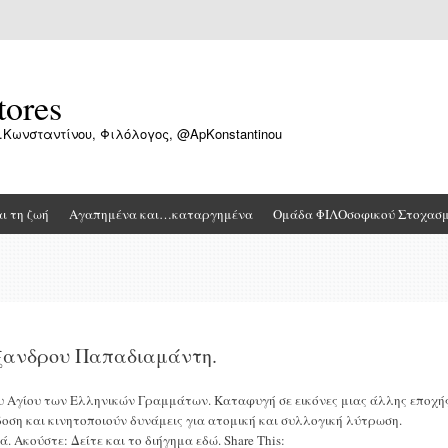
tores
.Κωνσταντίνου, Φιλόλογος, @ApKonstantinou
αι τη ζωή
Αγαπημένα και…καταργημένα
Ομάδα ΦΙΛΟσοφικού Στοχασ
ξανδρου Παπαδιαμάντη.
υ Αγίου των Ελληνικών Γραμμάτων. Καταφυγή σε εικόνες μιας άλλης εποχής
οση και κινητοποιούν δυνάμεις για ατομική και συλλογική λύτρωση.
Ακούστε: Δείτε και το διήγημα εδώ. Share This: