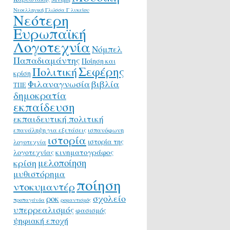
Νεοελληνική Γλώσσα Γ λυκείου
Νεότερη
Ευρωπαϊκή
Λογοτεχνία
Νόμπελ
Παπαδιαμάντης
Ποίηση και
Σεφέρης
Πολιτική
κρίση
Φιλαναγνωσία
βιβλία
ΤΠΕ
δημοκρατία
εκπαίδευση
εκπαιδευτική πολιτική
επανάληψη για εξετάσεις
ισπανόφωνη
ιστορία
ιστορία της
λογοτεχνία
κινηματογράφος
λογοτεχνίας
μελοποίηση
κρίση
μυθιστόρημα
ποίηση
ντοκυμαντέρ
σχολείο
ροκ
προπαγάνδα
ρομαντισμός
υπερρεαλισμός
φασισμός
ψηφιακή εποχή