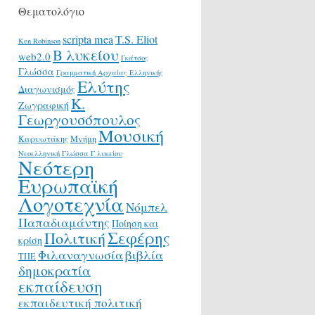
Θεματολόγιο
scripta mea
T.S. Eliot
Ken Robinson
Β λυκείου
web2.0
Γκάτσος
Γλώσσα
Γραμματική Αρχαίας Ελληνικής
Ελύτης
Διαγωνισμός
Κ.
Ζωγραφική
Γεωργουσόπουλος
Μουσική
Καρυωτάκης
Μνήμη
Νεοελληνική Γλώσσα Γ λυκείου
Νεότερη
Ευρωπαϊκή
Λογοτεχνία
Νόμπελ
Παπαδιαμάντης
Ποίηση και
Σεφέρης
Πολιτική
κρίση
Φιλαναγνωσία
βιβλία
ΤΠΕ
δημοκρατία
εκπαίδευση
εκπαιδευτική πολιτική