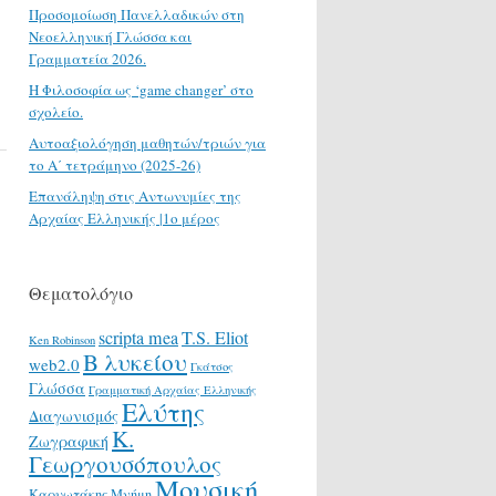
Προσομοίωση Πανελλαδικών στη
Νεοελληνική Γλώσσα και
Γραμματεία 2026.
H Φιλοσοφία ως ‘game changer’ στο
σχολείο.
Αυτοαξιολόγηση μαθητών/τριών για
το Α΄ τετράμηνο (2025-26)
Επανάληψη στις Αντωνυμίες της
Αρχαίας Ελληνικής |1ο μέρος
Θεματολόγιο
scripta mea
T.S. Eliot
Ken Robinson
Β λυκείου
web2.0
Γκάτσος
Γλώσσα
Γραμματική Αρχαίας Ελληνικής
Ελύτης
Διαγωνισμός
Κ.
Ζωγραφική
Γεωργουσόπουλος
Μουσική
Καρυωτάκης
Μνήμη