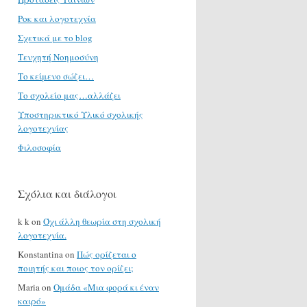
Ροκ και λογοτεχνία
Σχετικά με το blog
Τενχητή Νοημοσύνη
Το κείμενο σώζει…
Το σχολείο μας…αλλάζει
Υποστηρικτικό Υλικό σχολικής
λογοτεχνίας
Φιλοσοφία
Σχόλια και διάλογοι
k k
on
Όχι άλλη θεωρία στη σχολική
λογοτεχνία.
Konstantina
on
Πώς ορίζεται ο
ποιητής και ποιος τον ορίζει;
Maria
on
Ομάδα «Μια φορά κι έναν
καιρό»