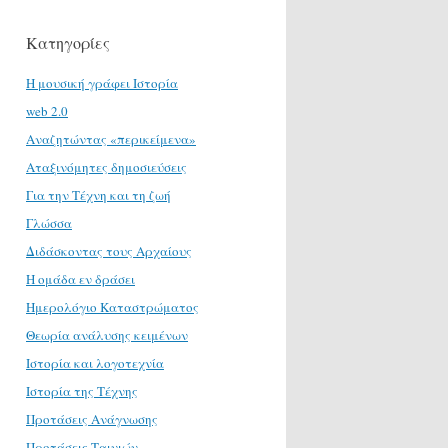
Κατηγορίες
H μουσική γράφει Ιστορία
web 2.0
Αναζητώντας «περικείμενα»
Αταξινόμητες δημοσιεύσεις
Για την Τέχνη και τη ζωή
Γλώσσα
Διδάσκοντας τους Αρχαίους
Η ομάδα εν δράσει
Ημερολόγιο Καταστρώματος
Θεωρία ανάλυσης κειμένων
Ιστορία και λογοτεχνία
Ιστορία της Τέχνης
Προτάσεις Ανάγνωσης
Προτάσεις Ταινιών