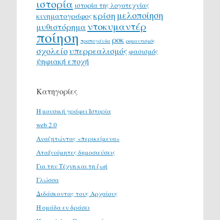
ιστορία
ιστορία της λογοτεχνίας
μελοποίηση
κρίση
κινηματογράφος
ντοκυμαντέρ
μυθιστόρημα
ποίηση
ροκ
προπαγάνδα
ρομαντισμός
σχολείο
υπερρεαλισμός
φασισμός
ψηφιακή εποχή
Κατηγορίες
H μουσική γράφει Ιστορία
web 2.0
Αναζητώντας «περικείμενα»
Αταξινόμητες δημοσιεύσεις
Για την Τέχνη και τη ζωή
Γλώσσα
Διδάσκοντας τους Αρχαίους
Η ομάδα εν δράσει