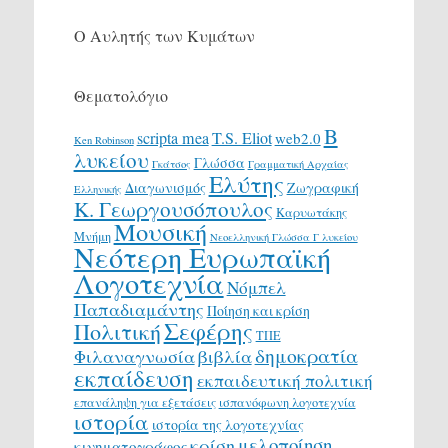
Ο Αυλητής των Κυμάτων
Θεματολόγιο
Β
scripta mea
T.S. Eliot
web2.0
Ken Robinson
λυκείου
Γλώσσα
Γκάτσος
Γραμματική Αρχαίας
Ελύτης
Διαγωνισμός
Ζωγραφική
Ελληνικής
Κ. Γεωργουσόπουλος
Καρυωτάκης
Μουσική
Μνήμη
Νεοελληνική Γλώσσα Γ λυκείου
Νεότερη Ευρωπαϊκή
Λογοτεχνία
Νόμπελ
Παπαδιαμάντης
Ποίηση και κρίση
Σεφέρης
Πολιτική
ΤΠΕ
δημοκρατία
Φιλαναγνωσία
βιβλία
εκπαίδευση
εκπαιδευτική πολιτική
επανάληψη για εξετάσεις
ισπανόφωνη λογοτεχνία
ιστορία
ιστορία της λογοτεχνίας
μελοποίηση
κρίση
κινηματογράφος