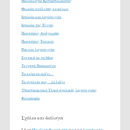
Ημερολόγιο Καταστρώματος
Θεωρία ανάλυσης κειμένων
Ιστορία και λογοτεχνία
Ιστορία της Τέχνης
Προτάσεις Ανάγνωσης
Προτάσεις Ταινιών
Ροκ και λογοτεχνία
Σχετικά με το blog
Τενχητή Νοημοσύνη
Το κείμενο σώζει…
Το σχολείο μας…αλλάζει
Υποστηρικτικό Υλικό σχολικής λογοτεχνίας
Φιλοσοφία
Σχόλια και διάλογοι
k k
on
Όχι άλλη θεωρία στη σχολική λογοτεχνία.