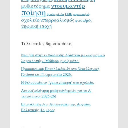
ντοκυμαντέρ
μυθιστόρημα
ποίηση
ροκ
προπαγάνδα
ρομαντισμός
σχολείο
υπερρεαλισμός
φασισμός
ψηφιακή εποχή
Τελευταίες δημοσιεύσεις
Νέα ήθη στην εκπαίδευση: Αριστεία με «λογισμικό
λογοκλοπής». Μάθηση χωρίς κόπο.
Προσομοίωση Πανελλαδικών στη Νεοελληνική
Γλώσσα και Γραμματεία 2026.
H Φιλοσοφία ως ‘game changer’ στο σχολείο.
Αυτοαξιολόγηση μαθητών/τριών για το Α΄
τετράμηνο (2025-26)
Επανάληψη στις Αντωνυμίες της Αρχαίας
Ελληνικής |1ο μέρος