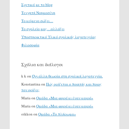
Σχετικά με το blog
Τενχητή Νοημοσύνη
Το κείμενο σώζει…
Το σχολείο μας…αλλάζει
Υποστηρικτικό Υλικό σχολικής λογοτεχνίας
Φιλοσοφία
Σχόλια και διάλογοι
k k
on
Όχι άλλη θεωρία στη σχολική λογοτεχνία.
Konstantina
on
Πώς ορίζεται ο ποιητής και ποιος
τον ορίζει;
Maria
on
Ομάδα «Μια φορά κι έναν καιρό»
Maria
on
Ομάδα «Μια φορά κι έναν καιρό»
oikkon
on
Ομάδα «Το πλήρωμα»