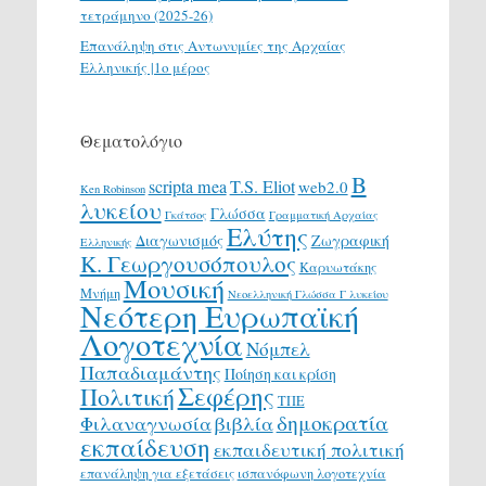
τετράμηνο (2025-26)
Επανάληψη στις Αντωνυμίες της Αρχαίας
Ελληνικής |1ο μέρος
Θεματολόγιο
Β
scripta mea
T.S. Eliot
web2.0
Ken Robinson
λυκείου
Γλώσσα
Γκάτσος
Γραμματική Αρχαίας
Ελύτης
Διαγωνισμός
Ζωγραφική
Ελληνικής
Κ. Γεωργουσόπουλος
Καρυωτάκης
Μουσική
Μνήμη
Νεοελληνική Γλώσσα Γ λυκείου
Νεότερη Ευρωπαϊκή
Λογοτεχνία
Νόμπελ
Παπαδιαμάντης
Ποίηση και κρίση
Σεφέρης
Πολιτική
ΤΠΕ
δημοκρατία
Φιλαναγνωσία
βιβλία
εκπαίδευση
εκπαιδευτική πολιτική
επανάληψη για εξετάσεις
ισπανόφωνη λογοτεχνία