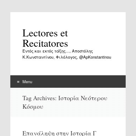
Lectores et
Recitatores
Εντός και εκτός τάξης…, Αποστόλης
Κ.Κωνσταντίνου, Φιλόλογος, @ApKonstantinou
Menu
Skip
Tag Archives:
Ιστορία Νεότερου
to
Κόσμου
content
Επανάληψη στην Ιστορία Γ