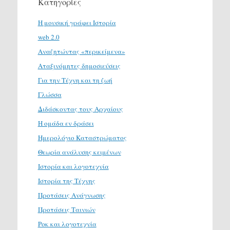
Κατηγορίες
H μουσική γράφει Ιστορία
web 2.0
Αναζητώντας «περικείμενα»
Αταξινόμητες δημοσιεύσεις
Για την Τέχνη και τη ζωή
Γλώσσα
Διδάσκοντας τους Αρχαίους
Η ομάδα εν δράσει
Ημερολόγιο Καταστρώματος
Θεωρία ανάλυσης κειμένων
Ιστορία και λογοτεχνία
Ιστορία της Τέχνης
Προτάσεις Ανάγνωσης
Προτάσεις Ταινιών
Ροκ και λογοτεχνία