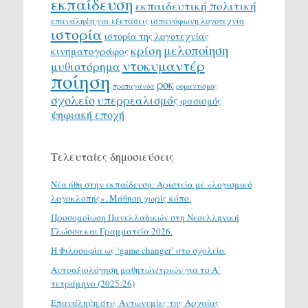
εκπαίδευση
εκπαιδευτική πολιτική
επανάληψη για εξετάσεις
ισπανόφωνη λογοτεχνία
ιστορία
ιστορία της λογοτεχνίας
μελοποίηση
κρίση
κινηματογράφος
ντοκυμαντέρ
μυθιστόρημα
ποίηση
ροκ
προπαγάνδα
ρομαντισμός
σχολείο
υπερρεαλισμός
φασισμός
ψηφιακή εποχή
Τελευταίες δημοσιεύσεις
Νέα ήθη στην εκπαίδευση: Αριστεία με «λογισμικό
λογοκλοπής». Μάθηση χωρίς κόπο.
Προσομοίωση Πανελλαδικών στη Νεοελληνική
Γλώσσα και Γραμματεία 2026.
H Φιλοσοφία ως ‘game changer’ στο σχολείο.
Αυτοαξιολόγηση μαθητών/τριών για το Α΄
τετράμηνο (2025-26)
Επανάληψη στις Αντωνυμίες της Αρχαίας