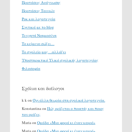
Προτάσεις Ανάγνωσης
Προτάσεις Ταινιών
Ροκ και λογοτεχνία
Σχετικά με το blog
Τενχητή Νοημοσύνη
Το κείμενο σώζει…
Το σχολείο μας…αλλάζει
Υποστηρικτικό Υλικό σχολικής λογοτεχνίας
Φιλοσοφία
Σχόλια και διάλογοι
k k
on
Όχι άλλη θεωρία στη σχολική λογοτεχνία.
Konstantina
on
Πώς ορίζεται ο ποιητής και ποιος
τον ορίζει;
Maria
on
Ομάδα «Μια φορά κι έναν καιρό»
Maria
on
Ομάδα «Μια φορά κι έναν καιρό»