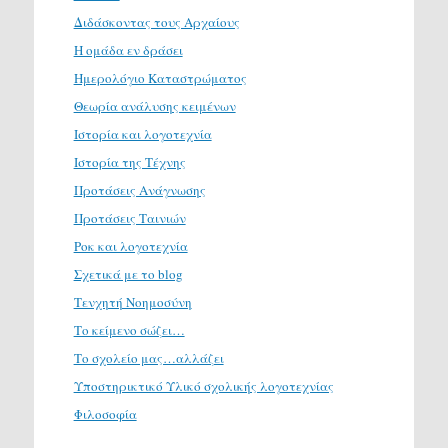
Διδάσκοντας τους Αρχαίους
Η ομάδα εν δράσει
Ημερολόγιο Καταστρώματος
Θεωρία ανάλυσης κειμένων
Ιστορία και λογοτεχνία
Ιστορία της Τέχνης
Προτάσεις Ανάγνωσης
Προτάσεις Ταινιών
Ροκ και λογοτεχνία
Σχετικά με το blog
Τενχητή Νοημοσύνη
Το κείμενο σώζει…
Το σχολείο μας…αλλάζει
Υποστηρικτικό Υλικό σχολικής λογοτεχνίας
Φιλοσοφία