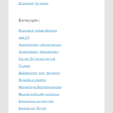
Ελληνικής |1ο μέρος
Κατηγορίες
H μουσική γράφει Ιστορία
web 2.0
Αναζητώντας «περικείμενα»
Αταξινόμητες δημοσιεύσεις
Για την Τέχνη και τη ζωή
Γλώσσα
Διδάσκοντας τους Αρχαίους
Η ομάδα εν δράσει
Ημερολόγιο Καταστρώματος
Θεωρία ανάλυσης κειμένων
Ιστορία και λογοτεχνία
Ιστορία της Τέχνης