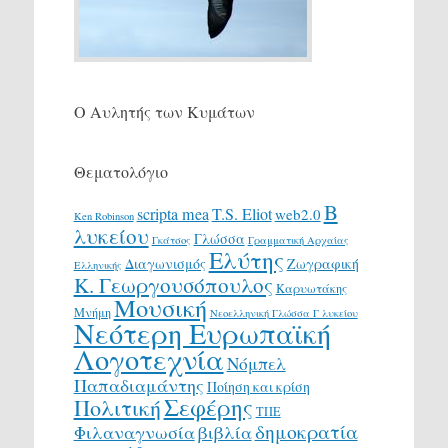
Ο Αυλητής των Κυμάτων
Θεματολόγιο
Β
scripta mea
T.S. Eliot
web2.0
Ken Robinson
λυκείου
Γλώσσα
Γκάτσος
Γραμματική Αρχαίας
Ελύτης
Διαγωνισμός
Ζωγραφική
Ελληνικής
Κ. Γεωργουσόπουλος
Καρυωτάκης
Μουσική
Μνήμη
Νεοελληνική Γλώσσα Γ λυκείου
Νεότερη Ευρωπαϊκή
Λογοτεχνία
Νόμπελ
Παπαδιαμάντης
Ποίηση και κρίση
Σεφέρης
Πολιτική
ΤΠΕ
δημοκρατία
Φιλαναγνωσία
βιβλία