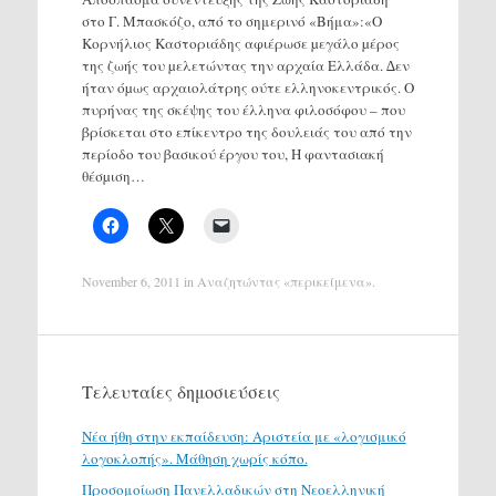
στο Γ. Μπασκόζο, από το σημερινό «Βήμα»:«Ο
Κορνήλιος Καστοριάδης αφιέρωσε µεγάλο µέρος
της ζωής του µελετώντας την αρχαία Ελλάδα. ∆εν
ήταν όµως αρχαιολάτρης ούτε ελληνοκεντρικός. Ο
πυρήνας της σκέψης του έλληνα φιλοσόφου – που
βρίσκεται στο επίκεντρο της δουλειάς του από την
περίοδο του βασικού έργου του, Η φαντασιακή
θέσµιση…
November 6, 2011
in
Αναζητώντας «περικείμενα»
.
Τελευταίες δημοσιεύσεις
Νέα ήθη στην εκπαίδευση: Αριστεία με «λογισμικό
λογοκλοπής». Μάθηση χωρίς κόπο.
Προσομοίωση Πανελλαδικών στη Νεοελληνική