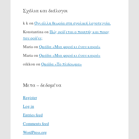
Σχόλια και διάλογοι
k k
on
Όχι άλλη θεωρία στη σχολική λογοτεχνία.
Konstantina
on
Πώς ορίζεται ο ποιητής και ποιος
τον ορίζει;
Maria
on
Ομάδα «Μια φορά κι έναν καιρό»
Maria
on
Ομάδα «Μια φορά κι έναν καιρό»
oikkon
on
Ομάδα «Το πλήρωμα»
Μετα – δεδομένα
Register
Log in
Entries feed
Comments feed
WordPress.org