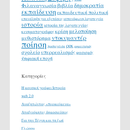
δημοκρατία
Φιλαναγνωσία
βιβλία
εκπαίδευση
εκπαιδευτική πολιτική
επανάληψη για εξετάσεις
ισπανόφωνη λογοτεχνία
ιστορία
ιστορία της λογοτεχνίας
μελοποίηση
κρίση
κινηματογράφος
ντοκυμαντέρ
μυθιστόρημα
ποίηση
ροκ
προπαγάνδα
ρομαντισμός
σχολείο
υπερρεαλισμός
φασισμός
ψηφιακή εποχή
Κατηγορίες
H μουσική γράφει Ιστορία
web 2.0
Αναζητώντας «περικείμενα»
Αταξινόμητες δημοσιεύσεις
Για την Τέχνη και τη ζωή
Γλώσσα