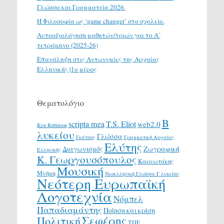
Γλώσσα και Γραμματεία 2026.
H Φιλοσοφία ως ‘game changer’ στο σχολείο.
Αυτοαξιολόγηση μαθητών/τριών για το Α΄
τετράμηνο (2025-26)
Επανάληψη στις Αντωνυμίες της Αρχαίας
Ελληνικής |1ο μέρος
Θεματολόγιο
Β
scripta mea
T.S. Eliot
web2.0
Ken Robinson
λυκείου
Γλώσσα
Γκάτσος
Γραμματική Αρχαίας
Ελύτης
Διαγωνισμός
Ζωγραφική
Ελληνικής
Κ. Γεωργουσόπουλος
Καρυωτάκης
Μουσική
Μνήμη
Νεοελληνική Γλώσσα Γ λυκείου
Νεότερη Ευρωπαϊκή
Λογοτεχνία
Νόμπελ
Παπαδιαμάντης
Ποίηση και κρίση
Σεφέρης
Πολιτική
ΤΠΕ