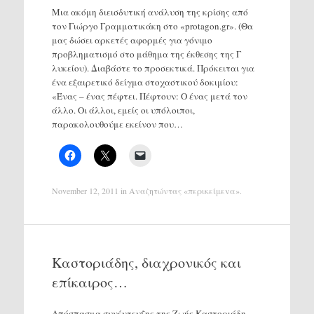
Μια ακόμη διεισδυτική ανάλυση της κρίσης από
τον Γιώργο Γραμματικάκη στο «protagon.gr». (Θα
μας δώσει αρκετές αφορμές για γόνιμο
προβληματισμό στο μάθημα της έκθεσης της Γ
λυκείου). Διαβάστε το προσεκτικά. Πρόκειται για
ένα εξαιρετικό δείγμα στοχαστικού δοκιμίου:
«Ένας – ένας πέφτει. Πέφτουν: Ο ένας μετά τον
άλλο. Οι άλλοι, εμείς οι υπόλοιποι,
παρακολουθούμε εκείνον που…
November 12, 2011
in
Αναζητώντας «περικείμενα»
.
Καστοριάδης, διαχρονικός και
επίκαιρος…
Απόσπασμα συνέντευξης της Ζωής Καστοριάδη