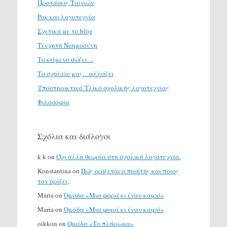
Προτάσεις Ταινιών
Ροκ και λογοτεχνία
Σχετικά με το blog
Τενχητή Νοημοσύνη
Το κείμενο σώζει…
Το σχολείο μας…αλλάζει
Υποστηρικτικό Υλικό σχολικής λογοτεχνίας
Φιλοσοφία
Σχόλια και διάλογοι
k k
on
Όχι άλλη θεωρία στη σχολική λογοτεχνία.
Konstantina
on
Πώς ορίζεται ο ποιητής και ποιος
τον ορίζει;
Maria
on
Ομάδα «Μια φορά κι έναν καιρό»
Maria
on
Ομάδα «Μια φορά κι έναν καιρό»
oikkon
on
Ομάδα «Το πλήρωμα»