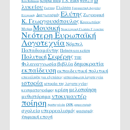
scripta mea
T.S. Eliot
web2.0
Ken Robinson
λυκείου
Γλώσσα
Γκάτσος
Γραμματική Αρχαίας
Ελύτης
Διαγωνισμός
Ζωγραφική
Ελληνικής
Κ. Γεωργουσόπουλος
Καρυωτάκης
Μουσική
Μνήμη
Νεοελληνική Γλώσσα Γ λυκείου
Νεότερη Ευρωπαϊκή
Λογοτεχνία
Νόμπελ
Παπαδιαμάντης
Ποίηση και κρίση
Σεφέρης
Πολιτική
ΤΠΕ
δημοκρατία
Φιλαναγνωσία
βιβλία
εκπαίδευση
εκπαιδευτική πολιτική
επανάληψη για εξετάσεις
ισπανόφωνη λογοτεχνία
ιστορία
ιστορία της λογοτεχνίας
μελοποίηση
κρίση
κινηματογράφος
ντοκυμαντέρ
μυθιστόρημα
ποίηση
ροκ
προπαγάνδα
ρομαντισμός
σχολείο
υπερρεαλισμός
φασισμός
ψηφιακή εποχή