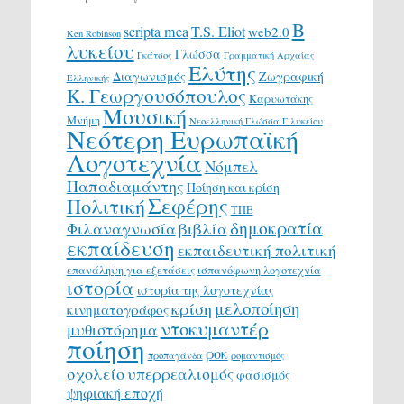
Β
scripta mea
T.S. Eliot
web2.0
Ken Robinson
λυκείου
Γλώσσα
Γκάτσος
Γραμματική Αρχαίας
Ελύτης
Διαγωνισμός
Ζωγραφική
Ελληνικής
Κ. Γεωργουσόπουλος
Καρυωτάκης
Μουσική
Μνήμη
Νεοελληνική Γλώσσα Γ λυκείου
Νεότερη Ευρωπαϊκή
Λογοτεχνία
Νόμπελ
Παπαδιαμάντης
Ποίηση και κρίση
Σεφέρης
Πολιτική
ΤΠΕ
δημοκρατία
Φιλαναγνωσία
βιβλία
εκπαίδευση
εκπαιδευτική πολιτική
επανάληψη για εξετάσεις
ισπανόφωνη λογοτεχνία
ιστορία
ιστορία της λογοτεχνίας
μελοποίηση
κρίση
κινηματογράφος
ντοκυμαντέρ
μυθιστόρημα
ποίηση
ροκ
προπαγάνδα
ρομαντισμός
σχολείο
υπερρεαλισμός
φασισμός
ψηφιακή εποχή