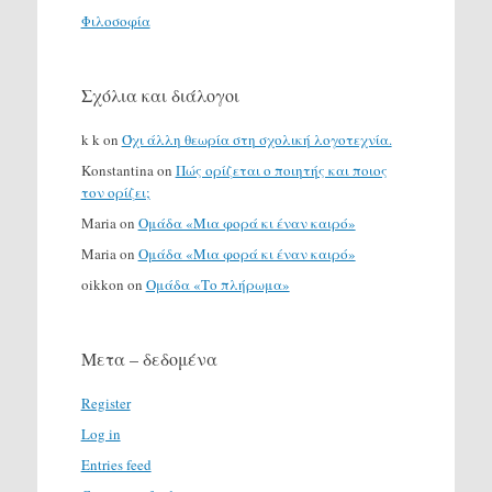
Φιλοσοφία
Σχόλια και διάλογοι
k k
on
Όχι άλλη θεωρία στη σχολική λογοτεχνία.
Konstantina
on
Πώς ορίζεται ο ποιητής και ποιος
τον ορίζει;
Maria
on
Ομάδα «Μια φορά κι έναν καιρό»
Maria
on
Ομάδα «Μια φορά κι έναν καιρό»
oikkon
on
Ομάδα «Το πλήρωμα»
Μετα – δεδομένα
Register
Log in
Entries feed