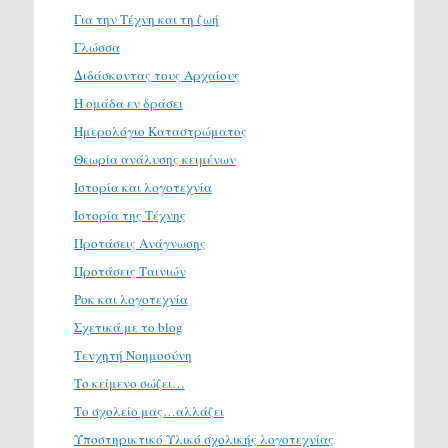
Για την Τέχνη και τη ζωή
Γλώσσα
Διδάσκοντας τους Αρχαίους
Η ομάδα εν δράσει
Ημερολόγιο Καταστρώματος
Θεωρία ανάλυσης κειμένων
Ιστορία και λογοτεχνία
Ιστορία της Τέχνης
Προτάσεις Ανάγνωσης
Προτάσεις Ταινιών
Ροκ και λογοτεχνία
Σχετικά με το blog
Τενχητή Νοημοσύνη
Το κείμενο σώζει…
Το σχολείο μας…αλλάζει
Υποστηρικτικό Υλικό σχολικής λογοτεχνίας