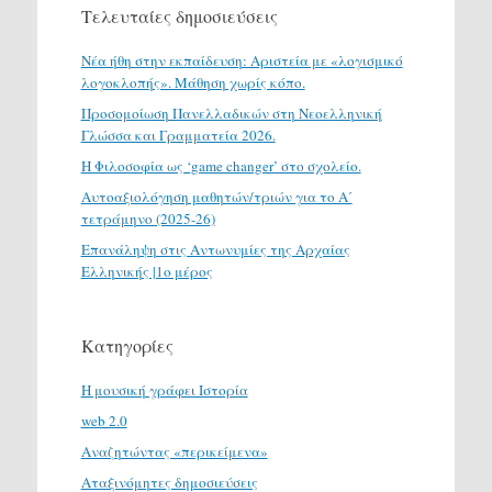
Τελευταίες δημοσιεύσεις
Νέα ήθη στην εκπαίδευση: Αριστεία με «λογισμικό
λογοκλοπής». Μάθηση χωρίς κόπο.
Προσομοίωση Πανελλαδικών στη Νεοελληνική
Γλώσσα και Γραμματεία 2026.
H Φιλοσοφία ως ‘game changer’ στο σχολείο.
Αυτοαξιολόγηση μαθητών/τριών για το Α΄
τετράμηνο (2025-26)
Επανάληψη στις Αντωνυμίες της Αρχαίας
Ελληνικής |1ο μέρος
Κατηγορίες
H μουσική γράφει Ιστορία
web 2.0
Αναζητώντας «περικείμενα»
Αταξινόμητες δημοσιεύσεις