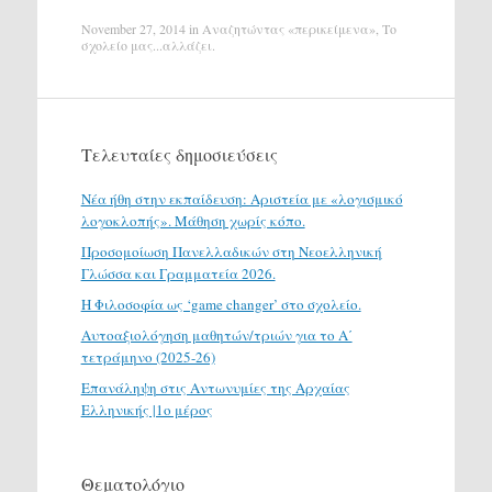
November 27, 2014
in
Αναζητώντας «περικείμενα»
,
Το
σχολείο μας...αλλάζει
.
Τελευταίες δημοσιεύσεις
Νέα ήθη στην εκπαίδευση: Αριστεία με «λογισμικό
λογοκλοπής». Μάθηση χωρίς κόπο.
Προσομοίωση Πανελλαδικών στη Νεοελληνική
Γλώσσα και Γραμματεία 2026.
H Φιλοσοφία ως ‘game changer’ στο σχολείο.
Αυτοαξιολόγηση μαθητών/τριών για το Α΄
τετράμηνο (2025-26)
Επανάληψη στις Αντωνυμίες της Αρχαίας
Ελληνικής |1ο μέρος
Θεματολόγιο