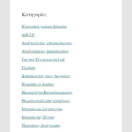
Κατηγορίες
H μουσική γράφει Ιστορία
web 2.0
Αναζητώντας «περικείμενα»
Αταξινόμητες δημοσιεύσεις
Για την Τέχνη και τη ζωή
Γλώσσα
Διδάσκοντας τους Αρχαίους
Η ομάδα εν δράσει
Ημερολόγιο Καταστρώματος
Θεωρία ανάλυσης κειμένων
Ιστορία και λογοτεχνία
Ιστορία της Τέχνης
Προτάσεις Ανάγνωσης