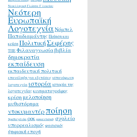
Νεοελληνική Γλώσσα Γ λυκείου
Νεότερη
Ευρωπαϊκή
Λογοτεχνία
Νόμπελ
Παπαδιαμάντης
Ποίηση και
Σεφέρης
Πολιτική
κρίση
Φιλαναγνωσία
βιβλία
ΤΠΕ
δημοκρατία
εκπαίδευση
εκπαιδευτική πολιτική
επανάληψη για εξετάσεις
ισπανόφωνη
ιστορία
ιστορία της
λογοτεχνία
κινηματογράφος
λογοτεχνίας
μελοποίηση
κρίση
μυθιστόρημα
ποίηση
ντοκυμαντέρ
σχολείο
ροκ
προπαγάνδα
ρομαντισμός
υπερρεαλισμός
φασισμός
ψηφιακή εποχή