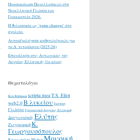
Προσομοίωση Πανελλαδικών στη
Νεοελληνική Γλώσσα και
Γραμματεία 2026.
H Φιλοσοφία ως ‘game changer’ στο
σχολείο.
Αυτοαξιολόγηση μαθητών/τριών για
το Α΄ τετράμηνο (2025-26)
Επανάληψη στις Αντωνυμίες της
Αρχαίας Ελληνικής |1ο μέρος
Θεματολόγιο
scripta mea
T.S. Eliot
Ken Robinson
Β λυκείου
web2.0
Γκάτσος
Γλώσσα
Γραμματική Αρχαίας Ελληνικής
Ελύτης
Διαγωνισμός
Κ.
Ζωγραφική
Γεωργουσόπουλος
Μουσική
Καρυωτάκης
Μνήμη