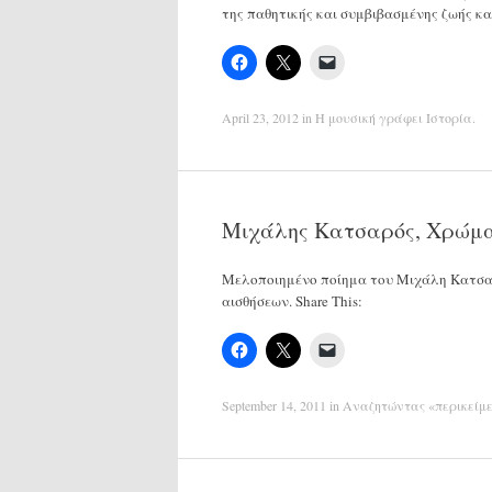
της παθητικής και συμβιβασμένης ζωής κ
April 23, 2012
in
H μουσική γράφει Ιστορία
.
Μιχάλης Κατσαρός, Χρώμα
Μελοποιημένο ποίημα του Μιχάλη Κατσα
αισθήσεων. Share This:
September 14, 2011
in
Αναζητώντας «περικείμ