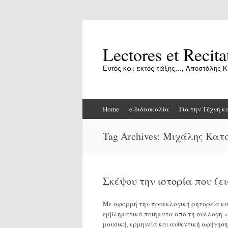
Lectores et Recita
Εντός και εκτός τάξης…, Αποστόλης Κ
Skip
Home
e-διδασκαλία
Για την Τέχνη κ
to
content
Tag Archives:
Μιχάλης Κατ
Σκέψου την ιστορία που ζε
Με αφορμή την προεκλογική ρητορεία και 
εμβληματικά ποιήματα από τη συλλογή 
μουσική, ερμηνεία και αυθεντική αφήγησ