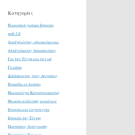
Κατηγορίες
H μουσική γράφει Ιστορία
web 2.0
Αναζητώντας «περικείμενα»
Αταξινόμητες δημοσιεύσεις
Για την Τέχνη και τη ζωή
Γλώσσα
Διδάσκοντας τους Αρχαίους
Η ομάδα εν δράσει
Ημερολόγιο Καταστρώματος
Θεωρία ανάλυσης κειμένων
Ιστορία και λογοτεχνία
Ιστορία της Τέχνης
Προτάσεις Ανάγνωσης
Προτάσεις Ταινιών