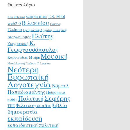
Θεματολόγιο
scripta mea
T.S. Eliot
Ken Robinson
Β λυκείου
web2.0
Γκάτσος
Γλώσσα
Γραμματική Αρχαίας Ελληνικής
Ελύτης
Διαγωνισμός
Κ.
Ζωγραφική
Γεωργουσόπουλος
Μουσική
Καρυωτάκης
Μνήμη
Νεοελληνική Γλώσσα Γ λυκείου
Νεότερη
Ευρωπαϊκή
Λογοτεχνία
Νόμπελ
Παπαδιαμάντης
Ποίηση και
Σεφέρης
Πολιτική
κρίση
Φιλαναγνωσία
βιβλία
ΤΠΕ
δημοκρατία
εκπαίδευση
εκπαιδευτική πολιτική