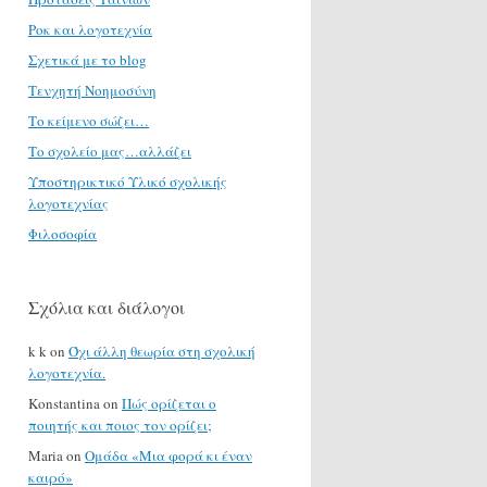
Ροκ και λογοτεχνία
Σχετικά με το blog
Τενχητή Νοημοσύνη
Το κείμενο σώζει…
Το σχολείο μας…αλλάζει
Υποστηρικτικό Υλικό σχολικής
λογοτεχνίας
Φιλοσοφία
Σχόλια και διάλογοι
k k
on
Όχι άλλη θεωρία στη σχολική
λογοτεχνία.
Konstantina
on
Πώς ορίζεται ο
ποιητής και ποιος τον ορίζει;
Maria
on
Ομάδα «Μια φορά κι έναν
καιρό»