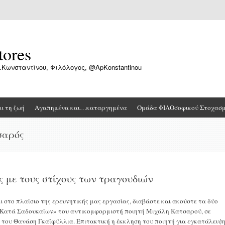
tores
.Κωνσταντίνου, Φιλόλογος, @ApKonstantinou
αι τη ζωή
Αγαπημένα και…καταργημένα
Ομάδα ΦΙΛΟσοφικού Στοχασ
σαρός
ις με τους στίχους των τραγουδιών
στο πλαίσιο της ερευνητικής μας εργασίας, διαβάστε και ακούστε τα δύο
«Κατά Σαδουκαίων» του αντικομφορμιστή ποιητή Μιχάλη Κατσαρού, σε
η του Θανάση Γκαϊφύλλια. Επιτακτική η έκκληση του ποιητή για εγκατάλειψ