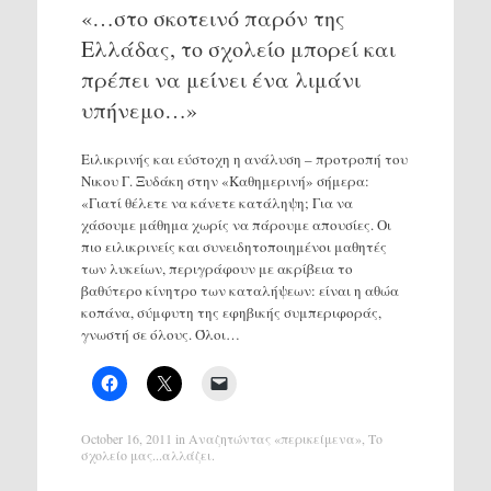
«…στο σκοτεινό παρόν της
Ελλάδας, το σχολείο μπορεί και
πρέπει να μείνει ένα λιμάνι
υπήνεμο…»
Ειλικρινής και εύστοχη η ανάλυση – προτροπή του
Nικου Γ. Ξυδάκη στην «Καθημερινή» σήμερα:
«Γιατί θέλετε να κάνετε κατάληψη; Για να
χάσουμε μάθημα χωρίς να πάρουμε απουσίες. Οι
πιο ειλικρινείς και συνειδητοποιημένοι μαθητές
των λυκείων, περιγράφουν με ακρίβεια το
βαθύτερο κίνητρο των καταλήψεων: είναι η αθώα
κοπάνα, σύμφυτη της εφηβικής συμπεριφοράς,
γνωστή σε όλους. Όλοι…
October 16, 2011
in
Αναζητώντας «περικείμενα»
,
Το
σχολείο μας...αλλάζει
.