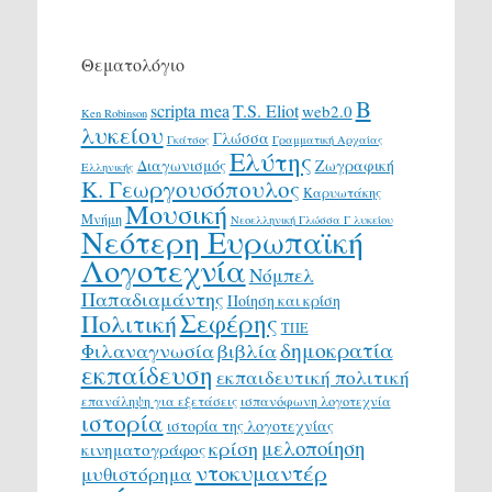
Θεματολόγιο
Β
scripta mea
T.S. Eliot
web2.0
Ken Robinson
λυκείου
Γλώσσα
Γκάτσος
Γραμματική Αρχαίας
Ελύτης
Διαγωνισμός
Ζωγραφική
Ελληνικής
Κ. Γεωργουσόπουλος
Καρυωτάκης
Μουσική
Μνήμη
Νεοελληνική Γλώσσα Γ λυκείου
Νεότερη Ευρωπαϊκή
Λογοτεχνία
Νόμπελ
Παπαδιαμάντης
Ποίηση και κρίση
Σεφέρης
Πολιτική
ΤΠΕ
δημοκρατία
Φιλαναγνωσία
βιβλία
εκπαίδευση
εκπαιδευτική πολιτική
επανάληψη για εξετάσεις
ισπανόφωνη λογοτεχνία
ιστορία
ιστορία της λογοτεχνίας
μελοποίηση
κρίση
κινηματογράφος
ντοκυμαντέρ
μυθιστόρημα