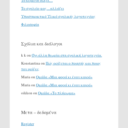
Το κείμενο σώζει…
Το σχολείο μας…αλλάζει
Υποστηρικτικό Υλικό σχολικής λογοτεχνίας
Φιλοσοφία
Σχόλια και διάλογοι
k k
on
Όχι άλλη θεωρία στη σχολική λογοτεχνία.
Konstantina
on
Πώς ορίζεται ο ποιητής και ποιος
τον ορίζει;
Maria
on
Ομάδα «Μια φορά κι έναν καιρό»
Maria
on
Ομάδα «Μια φορά κι έναν καιρό»
oikkon
on
Ομάδα «Το πλήρωμα»
Μετα – δεδομένα
Register