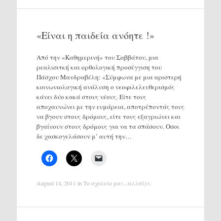
«Είναι η παιδεία ανόητε !»
Από την «Καθημερινή» του Σαββάτου, μια
ρεαλισιτκή και ορθολογική προσέγγιση του
Πάσχου Μανδραβέλη: «Σύμφωνα με μια αριστερή
κοινωνιολογική ανάλυση ο νεοφιλελευθερισμός
κάνει δύο κακά στους νέους. Είτε τους
αποχαυνώνει με την ευμάρεια, αποτρέποντάς τους
να βγουν στους δρόμους, είτε τους εξαγριώνει και
βγαίνουν στους δρόμους για να τα σπάσουν. Οσοι
δε χασκογελάσουν μ’ αυτή την…
August 14, 2011
in
Το σχολείο μας...αλλάζει
.