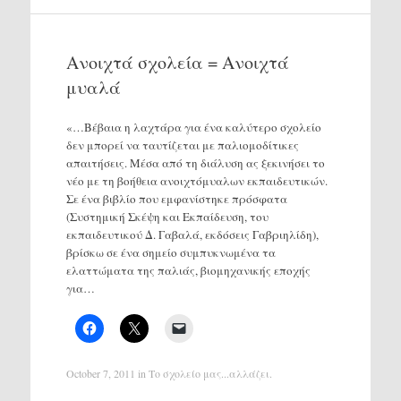
Ανοιχτά σχολεία = Ανοιχτά
μυαλά
«…Βέβαια η λαχτάρα για ένα καλύτερο σχολείο
δεν μπορεί να ταυτίζεται με παλιομοδίτικες
απαιτήσεις. Μέσα από τη διάλυση ας ξεκινήσει το
νέο με τη βοήθεια ανοιχτόμυαλων εκπαιδευτικών.
Σε ένα βιβλίο που εμφανίστηκε πρόσφατα
(Συστημική Σκέψη και Εκπαίδευση, του
εκπαιδευτικού Δ. Γαβαλά, εκδόσεις Γαβριηλίδη),
βρίσκω σε ένα σημείο συμπυκνωμένα τα
ελαττώματα της παλιάς, βιομηχανικής εποχής
για…
October 7, 2011
in
Το σχολείο μας...αλλάζει
.