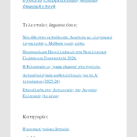
ψηφιακή εποχή
Τελευταίες δημοσιεύσεις
Νέα ήθη στην εκπαίδευση: Αριστεία με «λογισμικό
λογοκλοπής». Μάθηση χωρίς κόπο.
Προσομοίωση Πανελλαδικών στη Νεοελληνική
Γλώσσα και Γραμματεία 2026.
H Φιλοσοφία ως ‘game changer’ στο σχολείο.
Αυτοαξιολόγηση μαθητών/τριών για το Α΄
τετράμηνο (2025-26)
Επανάληψη στις Αντωνυμίες της Αρχαίας
Ελληνικής |1ο μέρος
Κατηγορίες
H μουσική γράφει Ιστορία