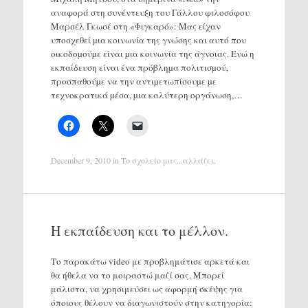
αναφορά στη συνέντευξη του Γάλλου φιλοσόφου
Μαρσέλ Γκωσέ στη «Φιγκαρό»: Μας είχαν
υποσχεθεί µια κοινωνία της γνώσης και αυτό που
οικοδοµούµε είναι µια κοινωνία της άγνοιας. Ενώ η
εκπαίδευση είναι ένα πρόβληµα πολιτισµού,
προσπαθούµε να την αντιµετωπίσουµε µε
τεχνοκρατικά µέσα, µια καλύτερη οργάνωση,…
December 9, 2010
in
Το σχολείο μας...αλλάζει
.
Η εκπαίδευση και το μέλλον.
Το παρακάτω video με προβλημάτισε αρκετά και
θα ήθελα να το μοιραστώ μαζί σας. Μπορεί
μάλιστα, να χρησιμεύσει ως αφορμή σκέψης για
όποιους θέλουν να διαγωνιστούν στην κατηγορία: