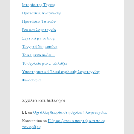
Ιστορία της Τέχνης
Προτάσεις Ανάγνωσης
Προτάσεις Ταινιών
Ροκ και λογοτεχνία
Σχετικά με το blog
Τενχητή Νοημοσύνη
Το κείμενο σώζει…
Το σχολείο μας…αλλάζει
Υποστηρικτικό Υλικό σχολικής λογοτεχνίας
Φιλοσοφία
Σχόλια και διάλογοι
k k
on
Όχι άλλη θεωρία στη σχολική λογοτεχνία.
Konstantina
on
Πώς ορίζεται ο ποιητής και ποιος
τον ορίζει;