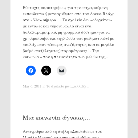
Εύστοχες παρατηρήσεις για την επιχειρούμενη
εκπαιδευτική μεταρρύθμιση από τον Λουκά Βλάχο
στα «Νέα» σήμερα: …Το σχολείο δεν «οδηγείται»
µε εντολές και νόµους, αλλά είναι ένα
πολυπαραµετρικό, µη γραµµικό σύστηµα (για να
χρησιµοποιήσουµε τηγλώσσα των µαθηµατικών) µε
τουλάχιστον τέσσερις ανεξάρτητες (και σε µεγάλο
βαθµό ανεξέλεγκτες) παραµέτρους: 1. Την
κοινωνία – που η πλειονότητα των µελών της,…
May 6, 2011
in
Το σχολείο μας...αλλάζει
.
Μια κοινωνία άγνοιας…
Αντιγράφω από τη στήλη «Διαστάσεις» του
Μιχάλη Μητσού, στα σημερινά «Νέα» την