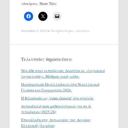
«δοκίμιο». Share This:
November 5, 2010
in
Το σχολείο μας...αλλάζει
.
Τελευταίες δημοσιεύσεις
Νέα ήθη στην εκπαίδευση: Αριστεία με «λογισμικό
λογοκλοπής». Μάθηση χωρίς κόπο.
Προσομοίωση Πανελλαδικών στη Νεοελληνική
Γλώσσα και Γραμματεία 2026.
H Φιλοσοφία ως ‘game changer’ στο σχολείο.
Αυτοαξιολόγηση μαθητών/τριών για το Α΄
τετράμηνο (2025-26)
Επανάληψη στις Αντωνυμίες της Αρχαίας
Ελληνικής |1ο μέρος