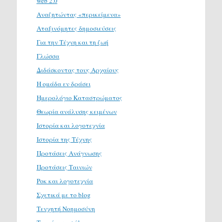
web 2.0
Αναζητώντας «περικείμενα»
Αταξινόμητες δημοσιεύσεις
Για την Τέχνη και τη ζωή
Γλώσσα
Διδάσκοντας τους Αρχαίους
Η ομάδα εν δράσει
Ημερολόγιο Καταστρώματος
Θεωρία ανάλυσης κειμένων
Ιστορία και λογοτεχνία
Ιστορία της Τέχνης
Προτάσεις Ανάγνωσης
Προτάσεις Ταινιών
Ροκ και λογοτεχνία
Σχετικά με το blog
Τενχητή Νοημοσύνη