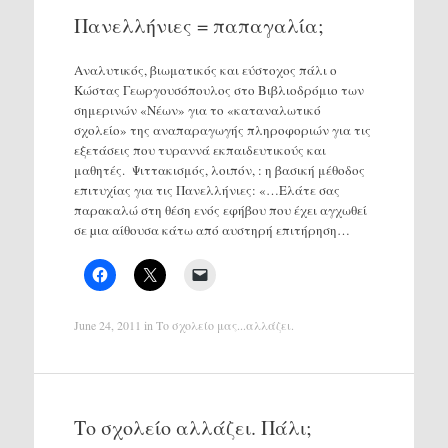
Πανελλήνιες = παπαγαλία;
Αναλυτικός, βιωματικός και εύστοχος πάλι ο
Κώστας Γεωργουσόπουλος στο Βιβλιοδρόμιο των
σημερινών «Νέων» για το «καταναλωτικό
σχολείο» της αναπαραγωγής πληροφοριών για τις
εξετάσεις που τυραννά εκπαιδευτικούς και
μαθητές. Ψιττακισμός, λοιπόν, : η βασική μέθοδος
επιτυχίας για τις Πανελλήνιες: «…Ελάτε σας
παρακαλώ στη θέση ενός εφήβου που έχει αγχωθεί
σε µια αίθουσα κάτω από αυστηρή επιτήρηση…
June 24, 2011
in
Το σχολείο μας...αλλάζει
.
Το σχολείο αλλάζει. Πάλι;