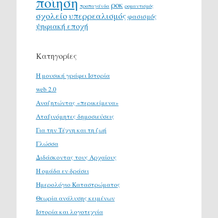
ποίηση
ροκ
προπαγάνδα
ρομαντισμός
σχολείο
υπερρεαλισμός
φασισμός
ψηφιακή εποχή
Κατηγορίες
H μουσική γράφει Ιστορία
web 2.0
Αναζητώντας «περικείμενα»
Αταξινόμητες δημοσιεύσεις
Για την Τέχνη και τη ζωή
Γλώσσα
Διδάσκοντας τους Αρχαίους
Η ομάδα εν δράσει
Ημερολόγιο Καταστρώματος
Θεωρία ανάλυσης κειμένων
Ιστορία και λογοτεχνία