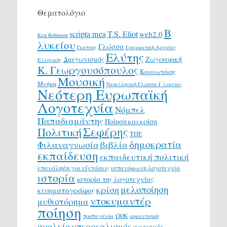
Θεματολόγιο
Β
scripta mea
T.S. Eliot
web2.0
Ken Robinson
λυκείου
Γλώσσα
Γκάτσος
Γραμματική Αρχαίας
Ελύτης
Διαγωνισμός
Ζωγραφική
Ελληνικής
Κ. Γεωργουσόπουλος
Καρυωτάκης
Μουσική
Μνήμη
Νεοελληνική Γλώσσα Γ λυκείου
Νεότερη Ευρωπαϊκή
Λογοτεχνία
Νόμπελ
Παπαδιαμάντης
Ποίηση και κρίση
Σεφέρης
Πολιτική
ΤΠΕ
δημοκρατία
Φιλαναγνωσία
βιβλία
εκπαίδευση
εκπαιδευτική πολιτική
επανάληψη για εξετάσεις
ισπανόφωνη λογοτεχνία
ιστορία
ιστορία της λογοτεχνίας
μελοποίηση
κρίση
κινηματογράφος
ντοκυμαντέρ
μυθιστόρημα
ποίηση
ροκ
προπαγάνδα
ρομαντισμός
σχολείο
υπερρεαλισμός
φασισμός