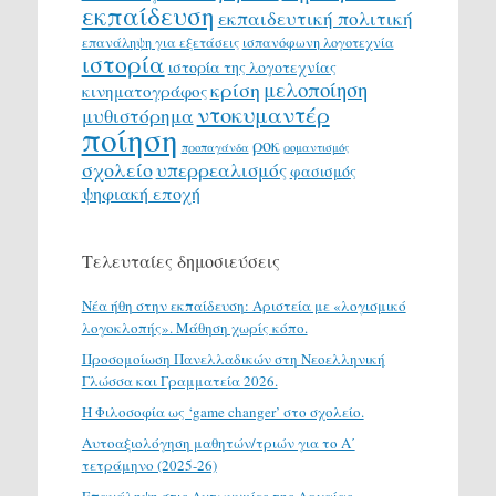
εκπαίδευση
εκπαιδευτική πολιτική
επανάληψη για εξετάσεις
ισπανόφωνη λογοτεχνία
ιστορία
ιστορία της λογοτεχνίας
μελοποίηση
κρίση
κινηματογράφος
ντοκυμαντέρ
μυθιστόρημα
ποίηση
ροκ
προπαγάνδα
ρομαντισμός
σχολείο
υπερρεαλισμός
φασισμός
ψηφιακή εποχή
Τελευταίες δημοσιεύσεις
Νέα ήθη στην εκπαίδευση: Αριστεία με «λογισμικό
λογοκλοπής». Μάθηση χωρίς κόπο.
Προσομοίωση Πανελλαδικών στη Νεοελληνική
Γλώσσα και Γραμματεία 2026.
H Φιλοσοφία ως ‘game changer’ στο σχολείο.
Αυτοαξιολόγηση μαθητών/τριών για το Α΄
τετράμηνο (2025-26)