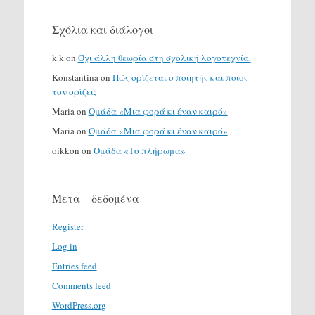
Σχόλια και διάλογοι
k k
on
Όχι άλλη θεωρία στη σχολική λογοτεχνία.
Konstantina
on
Πώς ορίζεται ο ποιητής και ποιος
τον ορίζει;
Maria
on
Ομάδα «Μια φορά κι έναν καιρό»
Maria
on
Ομάδα «Μια φορά κι έναν καιρό»
oikkon
on
Ομάδα «Το πλήρωμα»
Μετα – δεδομένα
Register
Log in
Entries feed
Comments feed
WordPress.org