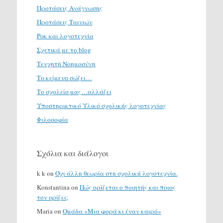
Προτάσεις Ανάγνωσης
Προτάσεις Ταινιών
Ροκ και λογοτεχνία
Σχετικά με το blog
Τενχητή Νοημοσύνη
Το κείμενο σώζει…
Το σχολείο μας…αλλάζει
Υποστηρικτικό Υλικό σχολικής λογοτεχνίας
Φιλοσοφία
Σχόλια και διάλογοι
k k
on
Όχι άλλη θεωρία στη σχολική λογοτεχνία.
Konstantina
on
Πώς ορίζεται ο ποιητής και ποιος
τον ορίζει;
Maria
on
Ομάδα «Μια φορά κι έναν καιρό»