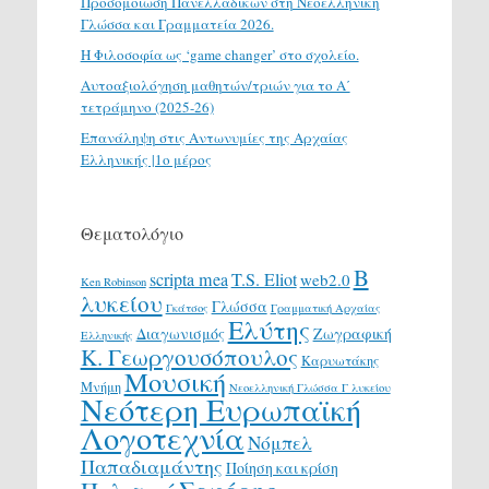
Προσομοίωση Πανελλαδικών στη Νεοελληνική
Γλώσσα και Γραμματεία 2026.
H Φιλοσοφία ως ‘game changer’ στο σχολείο.
Αυτοαξιολόγηση μαθητών/τριών για το Α΄
τετράμηνο (2025-26)
Επανάληψη στις Αντωνυμίες της Αρχαίας
Ελληνικής |1ο μέρος
Θεματολόγιο
Β
scripta mea
T.S. Eliot
web2.0
Ken Robinson
λυκείου
Γλώσσα
Γκάτσος
Γραμματική Αρχαίας
Ελύτης
Διαγωνισμός
Ζωγραφική
Ελληνικής
Κ. Γεωργουσόπουλος
Καρυωτάκης
Μουσική
Μνήμη
Νεοελληνική Γλώσσα Γ λυκείου
Νεότερη Ευρωπαϊκή
Λογοτεχνία
Νόμπελ
Παπαδιαμάντης
Ποίηση και κρίση