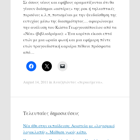
Σε όσους νέους και εφήβους οραματίζονται ότι θα
γίνουν διάσημοι «αστέρες» της ροκ ή τηλεοπτικές
περσόνες κ.λ.π, ποτισμένοι με την ψευδαίσθηση της
ευτυχίας μέσω της διασημότητας… αφιερώνουμε
την ανάλυση του Κώστα Γεωργουσόπουλου από τα
«Νέα» (βιβλιοδρόμιο): «΄Ενα κορίτσι είκοσι επτά
ετών με μια ωραία φωνή και μια εφήμερη πέντε
ετών τραγουδιστική καριέρα πέθανε πρόσφατα
από…
August 14, 2011
in
Αναζητώντας «περικείμενα»
.
Τελευταίες δημοσιεύσεις
Νέα ήθη στην εκπαίδευση: Αριστεία με «λογισμικό
λογοκλοπής». Μάθηση χωρίς κόπο.