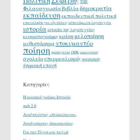
Σεφέρης
Πολιτική
ΤΠΕ
δημοκρατία
Φιλαναγνωσία
βιβλία
εκπαίδευση
εκπαιδευτική πολιτική
επανάληψη για εξετάσεις
ισπανόφωνη λογοτεχνία
ιστορία
ιστορία της λογοτεχνίας
μελοποίηση
κρίση
κινηματογράφος
ντοκυμαντέρ
μυθιστόρημα
ποίηση
ροκ
προπαγάνδα
ρομαντισμός
σχολείο
υπερρεαλισμός
φασισμός
ψηφιακή εποχή
Κατηγορίες
H μουσική γράφει Ιστορία
web 2.0
Αναζητώντας «περικείμενα»
Αταξινόμητες δημοσιεύσεις
Για την Τέχνη και τη ζωή