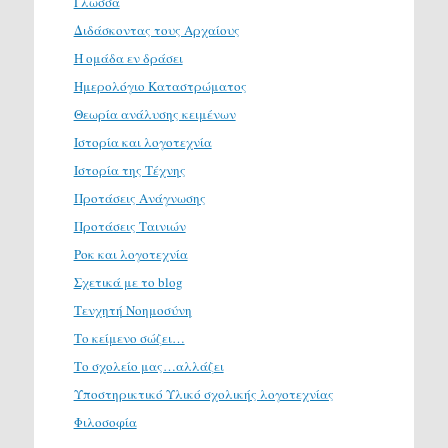
Γλώσσα
Διδάσκοντας τους Αρχαίους
Η ομάδα εν δράσει
Ημερολόγιο Καταστρώματος
Θεωρία ανάλυσης κειμένων
Ιστορία και λογοτεχνία
Ιστορία της Τέχνης
Προτάσεις Ανάγνωσης
Προτάσεις Ταινιών
Ροκ και λογοτεχνία
Σχετικά με το blog
Τενχητή Νοημοσύνη
Το κείμενο σώζει…
Το σχολείο μας…αλλάζει
Υποστηρικτικό Υλικό σχολικής λογοτεχνίας
Φιλοσοφία