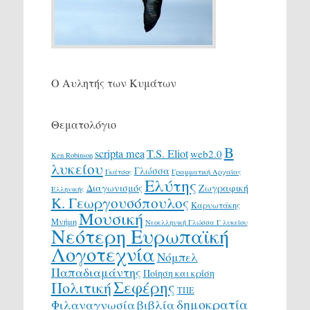
Ο Αυλητής των Κυμάτων
Θεματολόγιο
Β
scripta mea
T.S. Eliot
web2.0
Ken Robinson
λυκείου
Γλώσσα
Γκάτσος
Γραμματική Αρχαίας
Ελύτης
Διαγωνισμός
Ζωγραφική
Ελληνικής
Κ. Γεωργουσόπουλος
Καρυωτάκης
Μουσική
Μνήμη
Νεοελληνική Γλώσσα Γ λυκείου
Νεότερη Ευρωπαϊκή
Λογοτεχνία
Νόμπελ
Παπαδιαμάντης
Ποίηση και κρίση
Σεφέρης
Πολιτική
ΤΠΕ
δημοκρατία
Φιλαναγνωσία
βιβλία