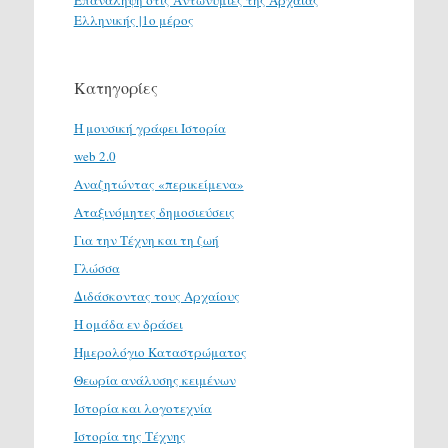
Επανάληψη στις Αντωνυμίες της Αρχαίας
Ελληνικής |1ο μέρος
Κατηγορίες
H μουσική γράφει Ιστορία
web 2.0
Αναζητώντας «περικείμενα»
Αταξινόμητες δημοσιεύσεις
Για την Τέχνη και τη ζωή
Γλώσσα
Διδάσκοντας τους Αρχαίους
Η ομάδα εν δράσει
Ημερολόγιο Καταστρώματος
Θεωρία ανάλυσης κειμένων
Ιστορία και λογοτεχνία
Ιστορία της Τέχνης