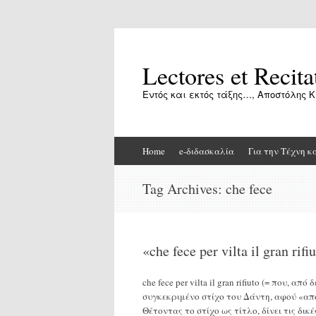
Lectores et Recita
Εντός και εκτός τάξης…, Αποστόλης Κ
Skip
Home
e-διδασκαλία
Για την Τέχνη κ
to
content
Tag Archives:
che fece
«che fece per vilta il gran
che fece per vilta il gran rifiuto (= που,
συγκεκριμένο στίχο του Δάντη, αφού «αποκ
Θέτοντας το στίχο ως τίτλο, δίνει τις δι