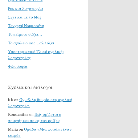
Ροκ και λογοτεχνία
Σχετικά με το blog
Τενχητή Νοημοσύνη
Το κείμενο σώζει…
Το σχολείο μας…αλλάζει
Υποστηρικτικό Υλικό σχολικής
λογοτεχνίας
Φιλοσοφία
Σχόλια και διάλογοι
k k
on
Όχι άλλη θεωρία στη σχολική
λογοτεχνία.
Konstantina
on
Πώς ορίζεται ο
ποιητής και ποιος τον ορίζει;
Maria
on
Ομάδα «Μια φορά κι έναν
καιρό»