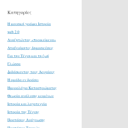
Κατηγορίες
H μουσική γράφει Ιστορία
web 2.0
Αναζητώντας «περικείμενα»
Αταξινόμητες δημοσιεύσεις
Για την Τέχνη και τη ζωή
Γλώσσα
Διδάσκοντας τους Αρχαίους
Η ομάδα εν δράσει
Ημερολόγιο Καταστρώματος
Θεωρία ανάλυσης κειμένων
Ιστορία και λογοτεχνία
Ιστορία της Τέχνης
Προτάσεις Ανάγνωσης
Προτάσεις Ταινιών