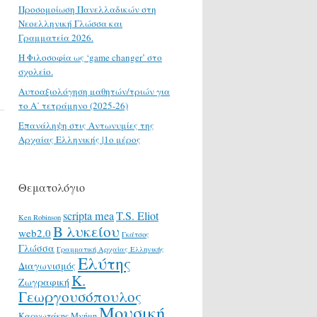
Προσομοίωση Πανελλαδικών στη
Νεοελληνική Γλώσσα και
Γραμματεία 2026.
H Φιλοσοφία ως ‘game changer’ στο
σχολείο.
Αυτοαξιολόγηση μαθητών/τριών για
το Α΄ τετράμηνο (2025-26)
Επανάληψη στις Αντωνυμίες της
Αρχαίας Ελληνικής |1ο μέρος
Θεματολόγιο
scripta mea
T.S. Eliot
Ken Robinson
Β λυκείου
web2.0
Γκάτσος
Γλώσσα
Γραμματική Αρχαίας Ελληνικής
Ελύτης
Διαγωνισμός
Κ.
Ζωγραφική
Γεωργουσόπουλος
Μουσική
Καρυωτάκης
Μνήμη