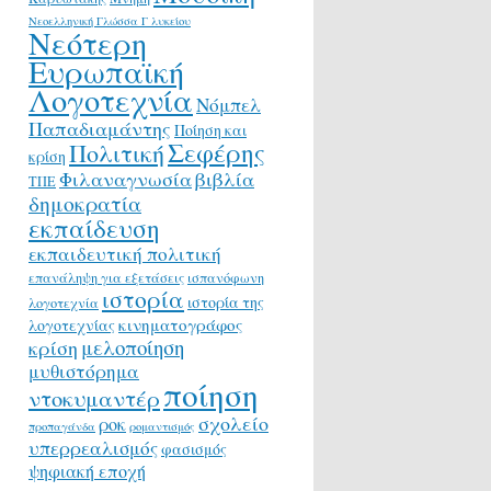
Νεοελληνική Γλώσσα Γ λυκείου
Νεότερη
Ευρωπαϊκή
Λογοτεχνία
Νόμπελ
Παπαδιαμάντης
Ποίηση και
Σεφέρης
Πολιτική
κρίση
Φιλαναγνωσία
βιβλία
ΤΠΕ
δημοκρατία
εκπαίδευση
εκπαιδευτική πολιτική
επανάληψη για εξετάσεις
ισπανόφωνη
ιστορία
ιστορία της
λογοτεχνία
κινηματογράφος
λογοτεχνίας
μελοποίηση
κρίση
μυθιστόρημα
ποίηση
ντοκυμαντέρ
σχολείο
ροκ
προπαγάνδα
ρομαντισμός
υπερρεαλισμός
φασισμός
ψηφιακή εποχή