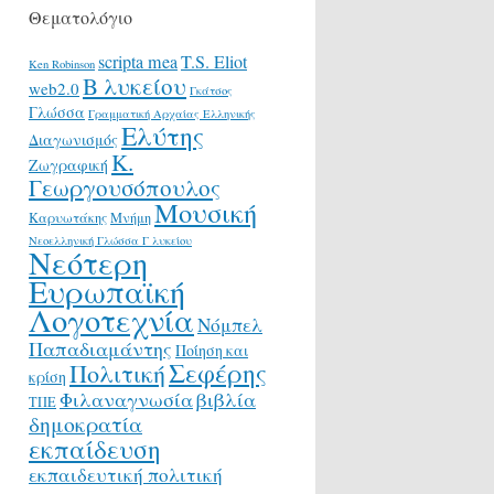
Θεματολόγιο
scripta mea
T.S. Eliot
Ken Robinson
Β λυκείου
web2.0
Γκάτσος
Γλώσσα
Γραμματική Αρχαίας Ελληνικής
Ελύτης
Διαγωνισμός
Κ.
Ζωγραφική
Γεωργουσόπουλος
Μουσική
Καρυωτάκης
Μνήμη
Νεοελληνική Γλώσσα Γ λυκείου
Νεότερη
Ευρωπαϊκή
Λογοτεχνία
Νόμπελ
Παπαδιαμάντης
Ποίηση και
Σεφέρης
Πολιτική
κρίση
Φιλαναγνωσία
βιβλία
ΤΠΕ
δημοκρατία
εκπαίδευση
εκπαιδευτική πολιτική