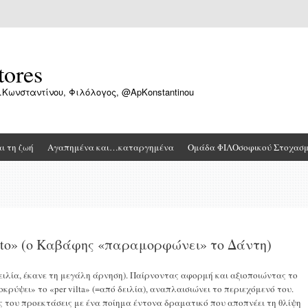
tores
.Κωνσταντίνου, Φιλόλογος, @ApKonstantinou
αι τη ζωή
Αγαπημένα και…καταργημένα
Ομάδα ΦΙΛΟσοφικού Στοχασ
 rifiuto» (ο Καβάφης «παραμορφώνει» το Δάντη)
 από δειλία, έκανε τη μεγάλη άρνηση). Παίρνοντας αφορμή και αξιοποιώντας το
ρύψει» το «per vilta» (=από δειλία), αναπλαισιώνει το περιεχόμενό του.
κές του προεκτάσεις με ένα ποίημα έντονα δραματικό που αποπνέει τη θλίψη