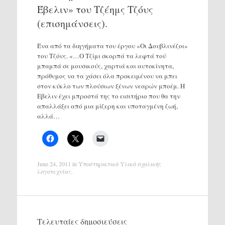
Έβελιν» του Tζέημς Τζόυς
(επισημάνσεις).
Ένα από τα διηγήματα του έργου «Οι Δουβλινέζοι»
του Τζόυς. «…Ο Τζίμι σκορπά τα λεφτά τού
μπαμπά σε μουσικούς, χαρτιά και αυτοκίνητα,
πρόθυμος να τα χάσει όλα προκειμένου να μπει
στον κύκλο των πλούσιων ξένων νεαρών μποέμ. Η
Εβελιν έχει μπροστά της το εισιτήριο που θα την
απαλλάξει από μια μίζερη και υποταγμένη ζωή,
αλλά…
June 24, 2011
in
Υποστηρικτικό Υλικό σχολικής
λογοτεχνίας
.
Τελευταίες δημοσιεύσεις