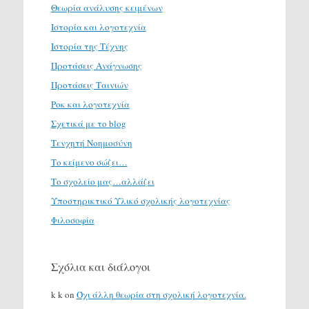
Θεωρία ανάλυσης κειμένων
Ιστορία και λογοτεχνία
Ιστορία της Τέχνης
Προτάσεις Ανάγνωσης
Προτάσεις Ταινιών
Ροκ και λογοτεχνία
Σχετικά με το blog
Τενχητή Νοημοσύνη
Το κείμενο σώζει…
Το σχολείο μας…αλλάζει
Υποστηρικτικό Υλικό σχολικής λογοτεχνίας
Φιλοσοφία
Σχόλια και διάλογοι
k k
on
Όχι άλλη θεωρία στη σχολική λογοτεχνία.