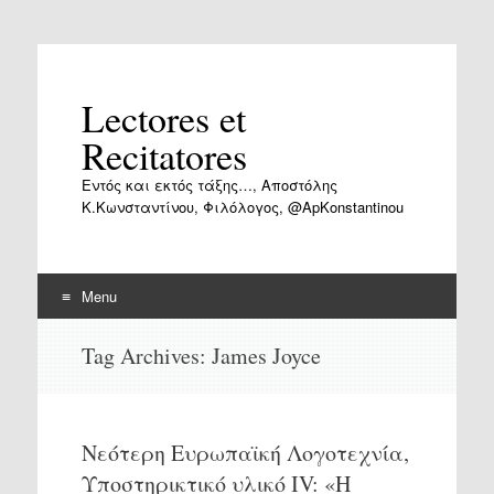
Lectores et
Recitatores
Εντός και εκτός τάξης…, Αποστόλης
Κ.Κωνσταντίνου, Φιλόλογος, @ApKonstantinou
Menu
Skip
Tag Archives:
James Joyce
to
content
Νεότερη Ευρωπαϊκή Λογοτεχνία,
Υποστηρικτικό υλικό ΙV: «Η