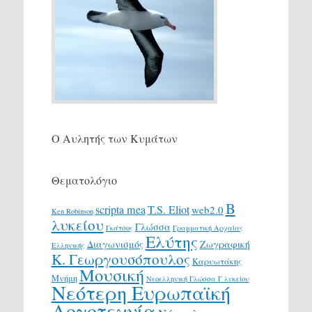
Ο Αυλητής των Κυμάτων
Θεματολόγιο
Β
scripta mea
T.S. Eliot
web2.0
Ken Robinson
λυκείου
Γλώσσα
Γκάτσος
Γραμματική Αρχαίας
Ελύτης
Διαγωνισμός
Ζωγραφική
Ελληνικής
Κ. Γεωργουσόπουλος
Καρυωτάκης
Μουσική
Μνήμη
Νεοελληνική Γλώσσα Γ λυκείου
Νεότερη Ευρωπαϊκή
Λογοτεχνία