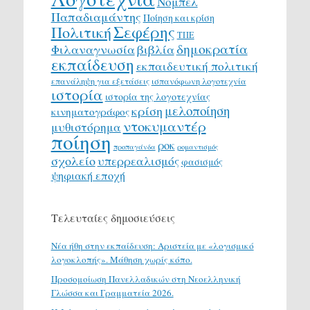
Νόμπελ
Παπαδιαμάντης
Ποίηση και κρίση
Σεφέρης
Πολιτική
ΤΠΕ
δημοκρατία
Φιλαναγνωσία
βιβλία
εκπαίδευση
εκπαιδευτική πολιτική
επανάληψη για εξετάσεις
ισπανόφωνη λογοτεχνία
ιστορία
ιστορία της λογοτεχνίας
μελοποίηση
κρίση
κινηματογράφος
ντοκυμαντέρ
μυθιστόρημα
ποίηση
ροκ
προπαγάνδα
ρομαντισμός
σχολείο
υπερρεαλισμός
φασισμός
ψηφιακή εποχή
Τελευταίες δημοσιεύσεις
Νέα ήθη στην εκπαίδευση: Αριστεία με «λογισμικό
λογοκλοπής». Μάθηση χωρίς κόπο.
Προσομοίωση Πανελλαδικών στη Νεοελληνική
Γλώσσα και Γραμματεία 2026.