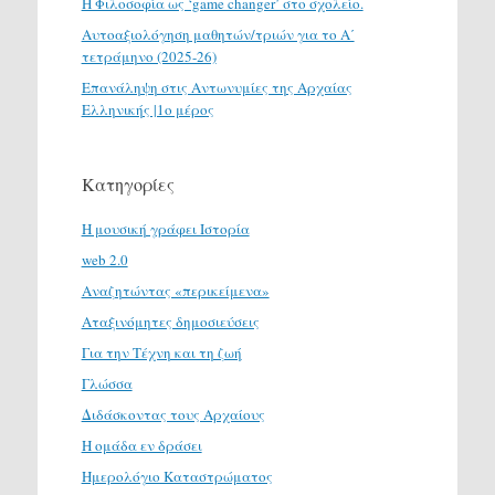
H Φιλοσοφία ως ‘game changer’ στο σχολείο.
Αυτοαξιολόγηση μαθητών/τριών για το Α΄
τετράμηνο (2025-26)
Επανάληψη στις Αντωνυμίες της Αρχαίας
Ελληνικής |1ο μέρος
Κατηγορίες
H μουσική γράφει Ιστορία
web 2.0
Αναζητώντας «περικείμενα»
Αταξινόμητες δημοσιεύσεις
Για την Τέχνη και τη ζωή
Γλώσσα
Διδάσκοντας τους Αρχαίους
Η ομάδα εν δράσει
Ημερολόγιο Καταστρώματος