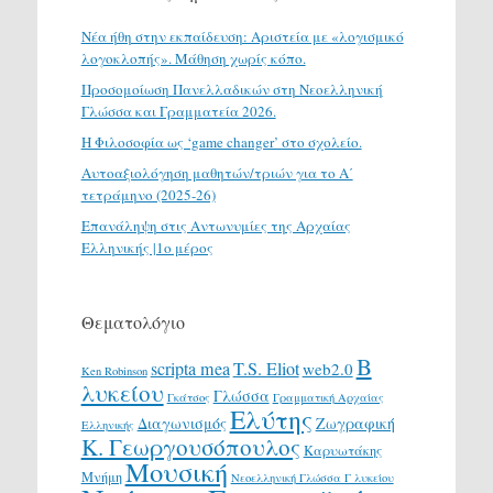
Νέα ήθη στην εκπαίδευση: Αριστεία με «λογισμικό
λογοκλοπής». Μάθηση χωρίς κόπο.
Προσομοίωση Πανελλαδικών στη Νεοελληνική
Γλώσσα και Γραμματεία 2026.
H Φιλοσοφία ως ‘game changer’ στο σχολείο.
Αυτοαξιολόγηση μαθητών/τριών για το Α΄
τετράμηνο (2025-26)
Επανάληψη στις Αντωνυμίες της Αρχαίας
Ελληνικής |1ο μέρος
Θεματολόγιο
Β
scripta mea
T.S. Eliot
web2.0
Ken Robinson
λυκείου
Γλώσσα
Γκάτσος
Γραμματική Αρχαίας
Ελύτης
Διαγωνισμός
Ζωγραφική
Ελληνικής
Κ. Γεωργουσόπουλος
Καρυωτάκης
Μουσική
Μνήμη
Νεοελληνική Γλώσσα Γ λυκείου