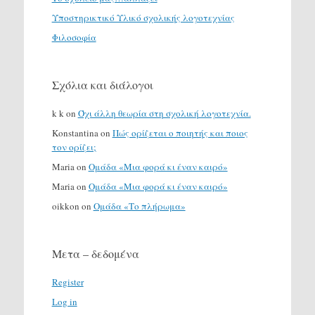
Υποστηρικτικό Υλικό σχολικής λογοτεχνίας
Φιλοσοφία
Σχόλια και διάλογοι
k k
on
Όχι άλλη θεωρία στη σχολική λογοτεχνία.
Konstantina
on
Πώς ορίζεται ο ποιητής και ποιος
τον ορίζει;
Maria
on
Ομάδα «Μια φορά κι έναν καιρό»
Maria
on
Ομάδα «Μια φορά κι έναν καιρό»
oikkon
on
Ομάδα «Το πλήρωμα»
Μετα – δεδομένα
Register
Log in