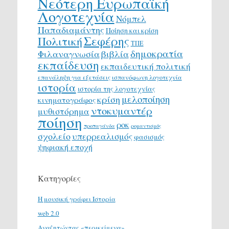
Νεότερη Ευρωπαϊκή
Λογοτεχνία
Νόμπελ
Παπαδιαμάντης
Ποίηση και κρίση
Σεφέρης
Πολιτική
ΤΠΕ
δημοκρατία
Φιλαναγνωσία
βιβλία
εκπαίδευση
εκπαιδευτική πολιτική
επανάληψη για εξετάσεις
ισπανόφωνη λογοτεχνία
ιστορία
ιστορία της λογοτεχνίας
μελοποίηση
κρίση
κινηματογράφος
ντοκυμαντέρ
μυθιστόρημα
ποίηση
ροκ
προπαγάνδα
ρομαντισμός
σχολείο
υπερρεαλισμός
φασισμός
ψηφιακή εποχή
Κατηγορίες
H μουσική γράφει Ιστορία
web 2.0
Αναζητώντας «περικείμενα»