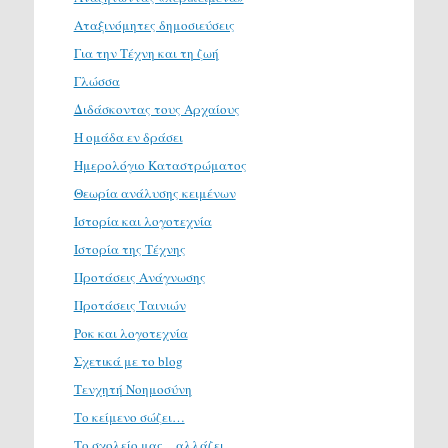
Αταξινόμητες δημοσιεύσεις
Για την Τέχνη και τη ζωή
Γλώσσα
Διδάσκοντας τους Αρχαίους
Η ομάδα εν δράσει
Ημερολόγιο Καταστρώματος
Θεωρία ανάλυσης κειμένων
Ιστορία και λογοτεχνία
Ιστορία της Τέχνης
Προτάσεις Ανάγνωσης
Προτάσεις Ταινιών
Ροκ και λογοτεχνία
Σχετικά με το blog
Τενχητή Νοημοσύνη
Το κείμενο σώζει…
Το σχολείο μας…αλλάζει