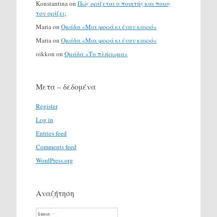
Konstantina
on
Πώς ορίζεται ο ποιητής και ποιος
τον ορίζει;
Maria
on
Ομάδα «Μια φορά κι έναν καιρό»
Maria
on
Ομάδα «Μια φορά κι έναν καιρό»
oikkon
on
Ομάδα «Το πλήρωμα»
Μετα – δεδομένα
Register
Log in
Entries feed
Comments feed
WordPress.org
Αναζήτηση
Search