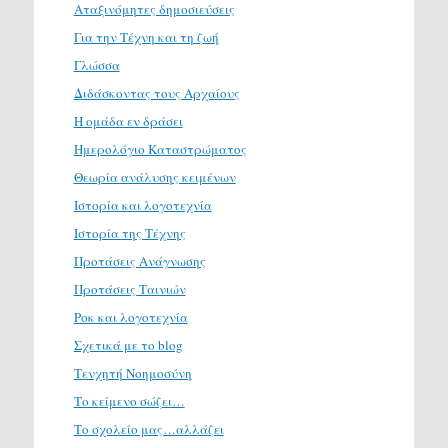
Αταξινόμητες δημοσιεύσεις
Για την Τέχνη και τη ζωή
Γλώσσα
Διδάσκοντας τους Αρχαίους
Η ομάδα εν δράσει
Ημερολόγιο Καταστρώματος
Θεωρία ανάλυσης κειμένων
Ιστορία και λογοτεχνία
Ιστορία της Τέχνης
Προτάσεις Ανάγνωσης
Προτάσεις Ταινιών
Ροκ και λογοτεχνία
Σχετικά με το blog
Τενχητή Νοημοσύνη
Το κείμενο σώζει…
Το σχολείο μας…αλλάζει