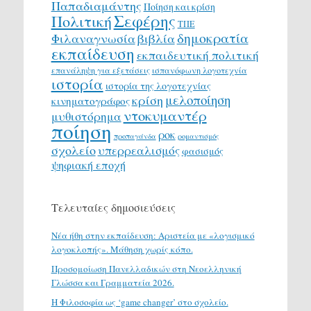
Παπαδιαμάντης
Ποίηση και κρίση
Σεφέρης
Πολιτική
ΤΠΕ
δημοκρατία
Φιλαναγνωσία
βιβλία
εκπαίδευση
εκπαιδευτική πολιτική
επανάληψη για εξετάσεις
ισπανόφωνη λογοτεχνία
ιστορία
ιστορία της λογοτεχνίας
μελοποίηση
κρίση
κινηματογράφος
ντοκυμαντέρ
μυθιστόρημα
ποίηση
ροκ
προπαγάνδα
ρομαντισμός
σχολείο
υπερρεαλισμός
φασισμός
ψηφιακή εποχή
Τελευταίες δημοσιεύσεις
Νέα ήθη στην εκπαίδευση: Αριστεία με «λογισμικό
λογοκλοπής». Μάθηση χωρίς κόπο.
Προσομοίωση Πανελλαδικών στη Νεοελληνική
Γλώσσα και Γραμματεία 2026.
H Φιλοσοφία ως ‘game changer’ στο σχολείο.