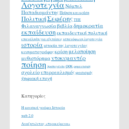
Λογοτεχνία
Νόμπελ
Παπαδιαμάντης
Ποίηση και κρίση
Σεφέρης
Πολιτική
ΤΠΕ
δημοκρατία
Φιλαναγνωσία
βιβλία
εκπαίδευση
εκπαιδευτική πολιτική
επανάληψη για εξετάσεις
ισπανόφωνη λογοτεχνία
ιστορία
ιστορία της λογοτεχνίας
μελοποίηση
κρίση
κινηματογράφος
ντοκυμαντέρ
μυθιστόρημα
ποίηση
ροκ
προπαγάνδα
ρομαντισμός
σχολείο
υπερρεαλισμός
φασισμός
ψηφιακή εποχή
Κατηγορίες
H μουσική γράφει Ιστορία
web 2.0
Αναζητώντας «περικείμενα»