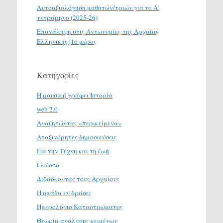
Αυτοαξιολόγηση μαθητών/τριών για το Α΄
τετράμηνο (2025-26)
Επανάληψη στις Αντωνυμίες της Αρχαίας
Ελληνικής |1ο μέρος
Κατηγορίες
H μουσική γράφει Ιστορία
web 2.0
Αναζητώντας «περικείμενα»
Αταξινόμητες δημοσιεύσεις
Για την Τέχνη και τη ζωή
Γλώσσα
Διδάσκοντας τους Αρχαίους
Η ομάδα εν δράσει
Ημερολόγιο Καταστρώματος
Θεωρία ανάλυσης κειμένων