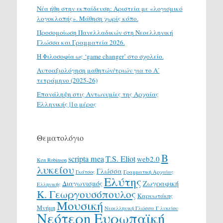
Νέα ήθη στην εκπαίδευση: Αριστεία με «λογισμικό
λογοκλοπής». Μάθηση χωρίς κόπο.
Προσομοίωση Πανελλαδικών στη Νεοελληνική
Γλώσσα και Γραμματεία 2026.
H Φιλοσοφία ως ‘game changer’ στο σχολείο.
Αυτοαξιολόγηση μαθητών/τριών για το Α΄
τετράμηνο (2025-26)
Επανάληψη στις Αντωνυμίες της Αρχαίας
Ελληνικής |1ο μέρος
Θεματολόγιο
Β
scripta mea
T.S. Eliot
web2.0
Ken Robinson
λυκείου
Γλώσσα
Γκάτσος
Γραμματική Αρχαίας
Ελύτης
Διαγωνισμός
Ζωγραφική
Ελληνικής
Κ. Γεωργουσόπουλος
Καρυωτάκης
Μουσική
Μνήμη
Νεοελληνική Γλώσσα Γ λυκείου
Νεότερη Ευρωπαϊκή