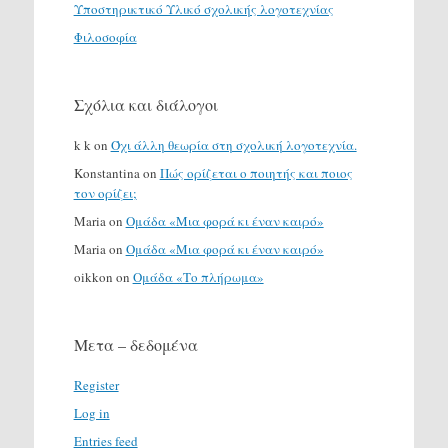
Υποστηρικτικό Υλικό σχολικής λογοτεχνίας
Φιλοσοφία
Σχόλια και διάλογοι
k k
on
Όχι άλλη θεωρία στη σχολική λογοτεχνία.
Konstantina
on
Πώς ορίζεται ο ποιητής και ποιος
τον ορίζει;
Maria
on
Ομάδα «Μια φορά κι έναν καιρό»
Maria
on
Ομάδα «Μια φορά κι έναν καιρό»
oikkon
on
Ομάδα «Το πλήρωμα»
Μετα – δεδομένα
Register
Log in
Entries feed