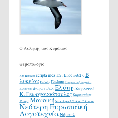
Ο Αυλητής των Κυμάτων
Θεματολόγιο
Β
scripta mea
T.S. Eliot
web2.0
Ken Robinson
λυκείου
Γλώσσα
Γκάτσος
Γραμματική Αρχαίας
Ελύτης
Διαγωνισμός
Ζωγραφική
Ελληνικής
Κ. Γεωργουσόπουλος
Καρυωτάκης
Μουσική
Μνήμη
Νεοελληνική Γλώσσα Γ λυκείου
Νεότερη Ευρωπαϊκή
Λογοτεχνία
Νόμπελ