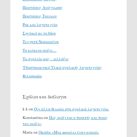
Προτάσεις Ανάγνωσης
Προτάσεις Ταινιών
Ροκ και λογοτεχνία
Σχετικά με το blog
Τενχητή Νοημοσύνη
Το κείμενο σώζει…
Το σχολείο μας…αλλάζει
Υποστηρικτικό Υλικό σχολικής λογοτεχνίας
Φιλοσοφία
Σχόλια και διάλογοι
k k
on
Όχι άλλη θεωρία στη σχολική λογοτεχνία.
Konstantina
on
Πώς ορίζεται ο ποιητής και ποιος
τον ορίζει;
Maria
on
Ομάδα «Μια φορά κι έναν καιρό»