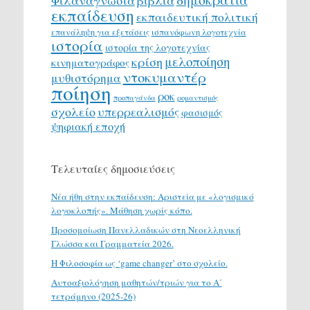
Φιλαναγνωσία
βιβλία
εκπαίδευση
εκπαιδευτική πολιτική
επανάληψη για εξετάσεις
ισπανόφωνη λογοτεχνία
ιστορία
ιστορία της λογοτεχνίας
μελοποίηση
κρίση
κινηματογράφος
ντοκυμαντέρ
μυθιστόρημα
ποίηση
ροκ
προπαγάνδα
ρομαντισμός
σχολείο
υπερρεαλισμός
φασισμός
ψηφιακή εποχή
Τελευταίες δημοσιεύσεις
Νέα ήθη στην εκπαίδευση: Αριστεία με «λογισμικό
λογοκλοπής». Μάθηση χωρίς κόπο.
Προσομοίωση Πανελλαδικών στη Νεοελληνική
Γλώσσα και Γραμματεία 2026.
H Φιλοσοφία ως ‘game changer’ στο σχολείο.
Αυτοαξιολόγηση μαθητών/τριών για το Α΄
τετράμηνο (2025-26)