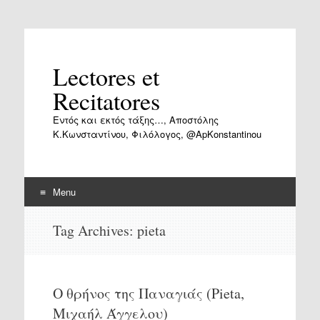
Lectores et
Recitatores
Εντός και εκτός τάξης…, Αποστόλης
Κ.Κωνσταντίνου, Φιλόλογος, @ApKonstantinou
Menu
Skip
Tag Archives:
pieta
to
content
Ο θρήνος της Παναγιάς (Pieta,
Μιχαήλ Άγγελου)