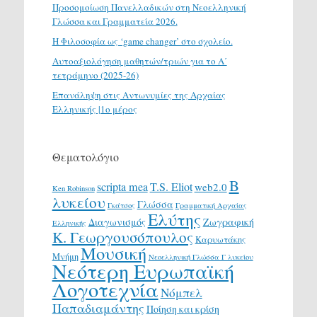
Προσομοίωση Πανελλαδικών στη Νεοελληνική
Γλώσσα και Γραμματεία 2026.
H Φιλοσοφία ως ‘game changer’ στο σχολείο.
Αυτοαξιολόγηση μαθητών/τριών για το Α΄
τετράμηνο (2025-26)
Επανάληψη στις Αντωνυμίες της Αρχαίας
Ελληνικής |1ο μέρος
Θεματολόγιο
Β
scripta mea
T.S. Eliot
web2.0
Ken Robinson
λυκείου
Γλώσσα
Γκάτσος
Γραμματική Αρχαίας
Ελύτης
Διαγωνισμός
Ζωγραφική
Ελληνικής
Κ. Γεωργουσόπουλος
Καρυωτάκης
Μουσική
Μνήμη
Νεοελληνική Γλώσσα Γ λυκείου
Νεότερη Ευρωπαϊκή
Λογοτεχνία
Νόμπελ
Παπαδιαμάντης
Ποίηση και κρίση