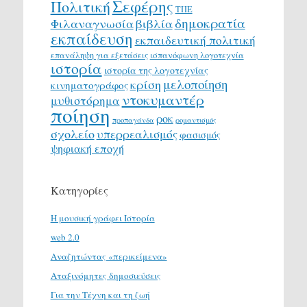
Σεφέρης
Πολιτική
ΤΠΕ
δημοκρατία
Φιλαναγνωσία
βιβλία
εκπαίδευση
εκπαιδευτική πολιτική
επανάληψη για εξετάσεις
ισπανόφωνη λογοτεχνία
ιστορία
ιστορία της λογοτεχνίας
μελοποίηση
κρίση
κινηματογράφος
ντοκυμαντέρ
μυθιστόρημα
ποίηση
ροκ
προπαγάνδα
ρομαντισμός
σχολείο
υπερρεαλισμός
φασισμός
ψηφιακή εποχή
Κατηγορίες
H μουσική γράφει Ιστορία
web 2.0
Αναζητώντας «περικείμενα»
Αταξινόμητες δημοσιεύσεις
Για την Τέχνη και τη ζωή