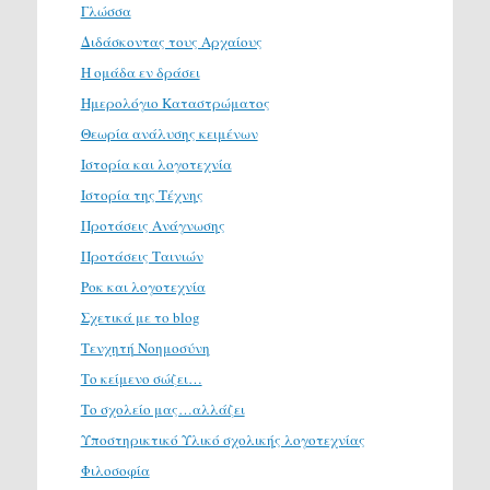
Γλώσσα
Διδάσκοντας τους Αρχαίους
Η ομάδα εν δράσει
Ημερολόγιο Καταστρώματος
Θεωρία ανάλυσης κειμένων
Ιστορία και λογοτεχνία
Ιστορία της Τέχνης
Προτάσεις Ανάγνωσης
Προτάσεις Ταινιών
Ροκ και λογοτεχνία
Σχετικά με το blog
Τενχητή Νοημοσύνη
Το κείμενο σώζει…
Το σχολείο μας…αλλάζει
Υποστηρικτικό Υλικό σχολικής λογοτεχνίας
Φιλοσοφία