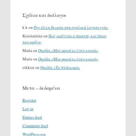
Σχόλια και διάλογοι
k k
on
Όχι άλλη θεωρία στη σχολική λογοτεχνία.
Konstantina
on
Πώς ορίζεται ο ποιητής και ποιος
τον ορίζει;
Maria
on
Ομάδα «Μια φορά κι έναν καιρό»
Maria
on
Ομάδα «Μια φορά κι έναν καιρό»
oikkon
on
Ομάδα «Το πλήρωμα»
Μετα – δεδομένα
Register
Log in
Entries feed
Comments feed
WordPress.org