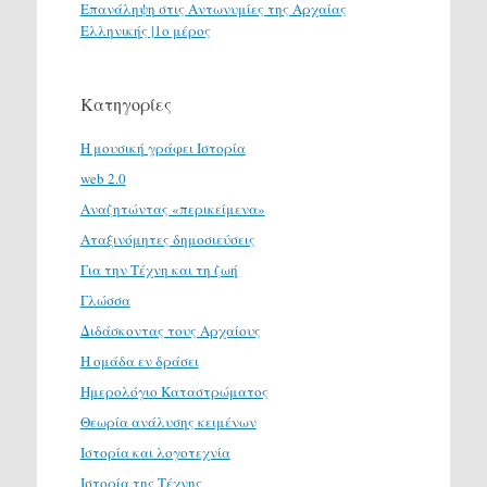
Επανάληψη στις Αντωνυμίες της Αρχαίας
Ελληνικής |1ο μέρος
Κατηγορίες
H μουσική γράφει Ιστορία
web 2.0
Αναζητώντας «περικείμενα»
Αταξινόμητες δημοσιεύσεις
Για την Τέχνη και τη ζωή
Γλώσσα
Διδάσκοντας τους Αρχαίους
Η ομάδα εν δράσει
Ημερολόγιο Καταστρώματος
Θεωρία ανάλυσης κειμένων
Ιστορία και λογοτεχνία
Ιστορία της Τέχνης