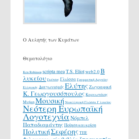
Ο Αυλητής των Κυμάτων
Θεματολόγιο
Β
scripta mea
T.S. Eliot
web2.0
Ken Robinson
λυκείου
Γλώσσα
Γκάτσος
Γραμματική Αρχαίας
Ελύτης
Διαγωνισμός
Ζωγραφική
Ελληνικής
Κ. Γεωργουσόπουλος
Καρυωτάκης
Μουσική
Μνήμη
Νεοελληνική Γλώσσα Γ λυκείου
Νεότερη Ευρωπαϊκή
Λογοτεχνία
Νόμπελ
Παπαδιαμάντης
Ποίηση και κρίση
Σεφέρης
Πολιτική
ΤΠΕ
δημοκρατία