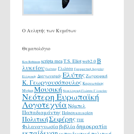
Ο Αυλητής των Κυμάτων
Θεματολόγιο
Β
scripta mea
T.S. Eliot
web2.0
Ken Robinson
λυκείου
Γλώσσα
Γκάτσος
Γραμματική Αρχαίας
Ελύτης
Διαγωνισμός
Ζωγραφική
Ελληνικής
Κ. Γεωργουσόπουλος
Καρυωτάκης
Μουσική
Μνήμη
Νεοελληνική Γλώσσα Γ λυκείου
Νεότερη Ευρωπαϊκή
Λογοτεχνία
Νόμπελ
Παπαδιαμάντης
Ποίηση και κρίση
Σεφέρης
Πολιτική
ΤΠΕ
δημοκρατία
Φιλαναγνωσία
βιβλία
εκπαίδευση
εκπαιδευτική πολιτική