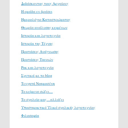
Διδάσκοντας τους Αρχαίους
Η ομάδα εν δράσει
Ημερολόγιο Καταστρώματος
Θεωρία ανάλυσης κειμένων
Ιστορία και λογοτεχνία
Ιστορία της Τέχνης
Προτάσεις Ανάγνωσης
Προτάσεις Ταινιών
Ροκ και λογοτεχνία
Σχετικά με το blog
Τενχητή Νοημοσύνη
Το κείμενο σώζει…
Το σχολείο μας…αλλάζει
Υποστηρικτικό Υλικό σχολικής λογοτεχνίας
Φιλοσοφία