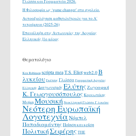
Γλώσσα και Γραμματεία 2026.
H Φιλοσοφία ως ‘game changer’ στο σχολείο.
Αυτοαξιολόγηση μαθητών/τριών για το Α΄
τετράμηνο (2025-26)
Επανάληψη στις Αντωνυμίες της Αρχαίας
Ελληνικής |1ο μέρος
Θεματολόγιο
Β
scripta mea
T.S. Eliot
web2.0
Ken Robinson
λυκείου
Γλώσσα
Γκάτσος
Γραμματική Αρχαίας
Ελύτης
Διαγωνισμός
Ζωγραφική
Ελληνικής
Κ. Γεωργουσόπουλος
Καρυωτάκης
Μουσική
Μνήμη
Νεοελληνική Γλώσσα Γ λυκείου
Νεότερη Ευρωπαϊκή
Λογοτεχνία
Νόμπελ
Παπαδιαμάντης
Ποίηση και κρίση
Σεφέρης
Πολιτική
ΤΠΕ