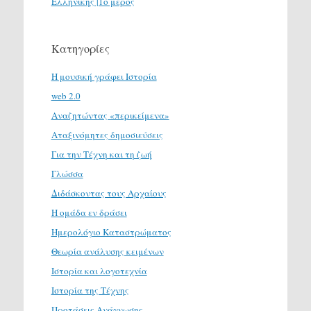
Ελληνικής |1ο μέρος
Κατηγορίες
H μουσική γράφει Ιστορία
web 2.0
Αναζητώντας «περικείμενα»
Αταξινόμητες δημοσιεύσεις
Για την Τέχνη και τη ζωή
Γλώσσα
Διδάσκοντας τους Αρχαίους
Η ομάδα εν δράσει
Ημερολόγιο Καταστρώματος
Θεωρία ανάλυσης κειμένων
Ιστορία και λογοτεχνία
Ιστορία της Τέχνης
Προτάσεις Ανάγνωσης