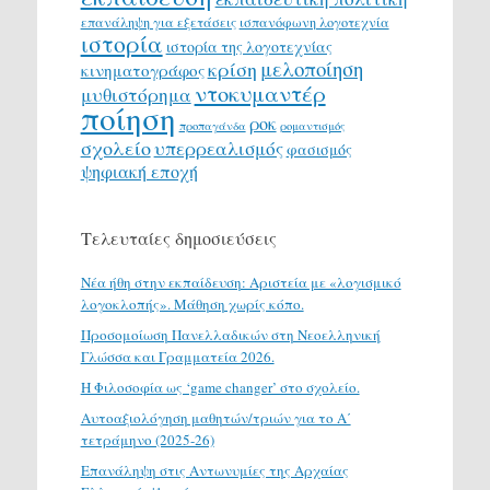
επανάληψη για εξετάσεις
ισπανόφωνη λογοτεχνία
ιστορία
ιστορία της λογοτεχνίας
μελοποίηση
κρίση
κινηματογράφος
ντοκυμαντέρ
μυθιστόρημα
ποίηση
ροκ
προπαγάνδα
ρομαντισμός
σχολείο
υπερρεαλισμός
φασισμός
ψηφιακή εποχή
Τελευταίες δημοσιεύσεις
Νέα ήθη στην εκπαίδευση: Αριστεία με «λογισμικό
λογοκλοπής». Μάθηση χωρίς κόπο.
Προσομοίωση Πανελλαδικών στη Νεοελληνική
Γλώσσα και Γραμματεία 2026.
H Φιλοσοφία ως ‘game changer’ στο σχολείο.
Αυτοαξιολόγηση μαθητών/τριών για το Α΄
τετράμηνο (2025-26)
Επανάληψη στις Αντωνυμίες της Αρχαίας