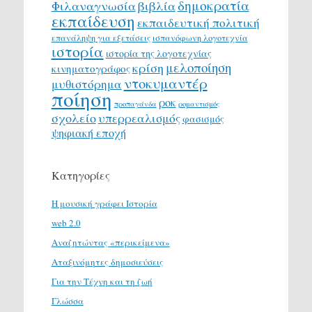
δημοκρατία
Φιλαναγνωσία
βιβλία
εκπαίδευση
εκπαιδευτική πολιτική
επανάληψη για εξετάσεις
ισπανόφωνη λογοτεχνία
ιστορία
ιστορία της λογοτεχνίας
μελοποίηση
κρίση
κινηματογράφος
ντοκυμαντέρ
μυθιστόρημα
ποίηση
ροκ
προπαγάνδα
ρομαντισμός
σχολείο
υπερρεαλισμός
φασισμός
ψηφιακή εποχή
Κατηγορίες
H μουσική γράφει Ιστορία
web 2.0
Αναζητώντας «περικείμενα»
Αταξινόμητες δημοσιεύσεις
Για την Τέχνη και τη ζωή
Γλώσσα