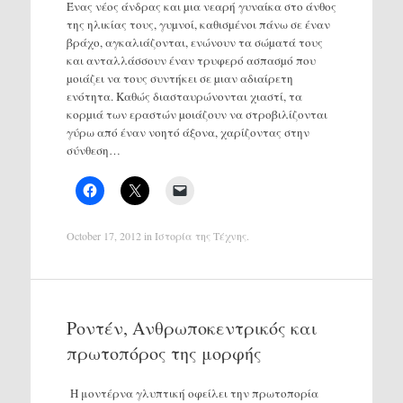
Ένας νέος άνδρας και µια νεαρή γυναίκα στο άνθος
της ηλικίας τους, γυµνοί, καθισµένοι πάνω σε έναν
βράχο, αγκαλιάζονται, ενώνουν τα σώµατά τους
και ανταλλάσσουν έναν τρυφερό ασπασµό που
µοιάζει να τους συντήκει σε µιαν αδιαίρετη
ενότητα. Καθώς διασταυρώνονται χιαστί, τα
κορµιά των εραστών µοιάζουν να στροβιλίζονται
γύρω από έναν νοητό άξονα, χαρίζοντας στην
σύνθεση…
October 17, 2012
in
Ιστορία της Τέχνης
.
Ροντέν, Ανθρωποκεντρικός και
πρωτοπόρος της μορφής
Η μοντέρνα γλυπτική οφείλει την πρωτοπορία