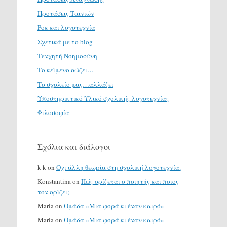
Προτάσεις Ταινιών
Ροκ και λογοτεχνία
Σχετικά με το blog
Τενχητή Νοημοσύνη
Το κείμενο σώζει…
Το σχολείο μας…αλλάζει
Υποστηρικτικό Υλικό σχολικής λογοτεχνίας
Φιλοσοφία
Σχόλια και διάλογοι
k k
on
Όχι άλλη θεωρία στη σχολική λογοτεχνία.
Konstantina
on
Πώς ορίζεται ο ποιητής και ποιος
τον ορίζει;
Maria
on
Ομάδα «Μια φορά κι έναν καιρό»
Maria
on
Ομάδα «Μια φορά κι έναν καιρό»