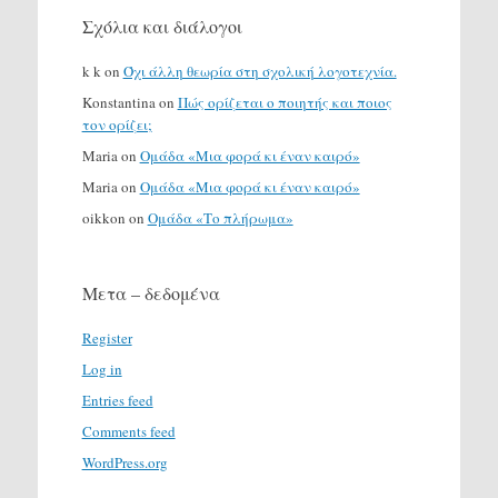
Σχόλια και διάλογοι
k k
on
Όχι άλλη θεωρία στη σχολική λογοτεχνία.
Konstantina
on
Πώς ορίζεται ο ποιητής και ποιος
τον ορίζει;
Maria
on
Ομάδα «Μια φορά κι έναν καιρό»
Maria
on
Ομάδα «Μια φορά κι έναν καιρό»
oikkon
on
Ομάδα «Το πλήρωμα»
Μετα – δεδομένα
Register
Log in
Entries feed
Comments feed
WordPress.org