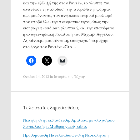
και την εξέλιξή της στον Ροντέν, το γλύπτη που
ανανέωσε την απόδοση της ανθρώπινης φόρμας
αφομοιώνοντας τον ανθρωποκεντρικό ρεαλισμό
που υποβάλλει την πνευματικότητα, όπως την
εισήγαγε η φειδιακή γλυπτική, και την επανέφερε
η αναγεννησιακή πλαστική του Μιχαήλ Αγγέλου.
Ας κάνουμε μια σύντομη, εισαγωγική περιήγηση
στο έργο του Ροντέν: «Στα…
October 14, 2012
in
Ιστορία της Τέχνης
.
Τελευταίες δημοσιεύσεις
Νέα ήθη στην εκπαίδευση: Αριστεία με «λογισμικό
λογοκλοπής». Μάθηση χωρίς κόπο.
Προσομοίωση Πανελλαδικών στη Νεοελληνική