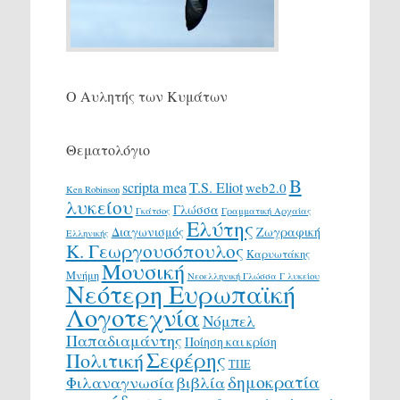
Ο Αυλητής των Κυμάτων
Θεματολόγιο
Β
scripta mea
T.S. Eliot
web2.0
Ken Robinson
λυκείου
Γλώσσα
Γκάτσος
Γραμματική Αρχαίας
Ελύτης
Διαγωνισμός
Ζωγραφική
Ελληνικής
Κ. Γεωργουσόπουλος
Καρυωτάκης
Μουσική
Μνήμη
Νεοελληνική Γλώσσα Γ λυκείου
Νεότερη Ευρωπαϊκή
Λογοτεχνία
Νόμπελ
Παπαδιαμάντης
Ποίηση και κρίση
Σεφέρης
Πολιτική
ΤΠΕ
δημοκρατία
Φιλαναγνωσία
βιβλία