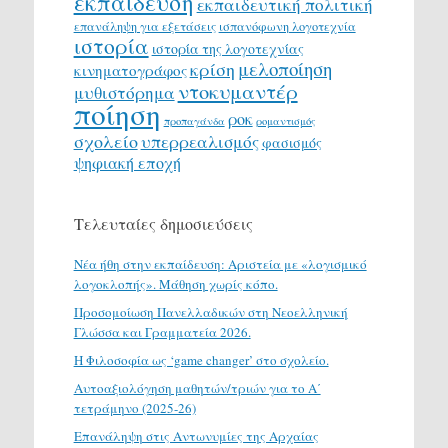
εκπαίδευση
εκπαιδευτική πολιτική
επανάληψη για εξετάσεις
ισπανόφωνη λογοτεχνία
ιστορία
ιστορία της λογοτεχνίας
μελοποίηση
κρίση
κινηματογράφος
ντοκυμαντέρ
μυθιστόρημα
ποίηση
ροκ
προπαγάνδα
ρομαντισμός
σχολείο
υπερρεαλισμός
φασισμός
ψηφιακή εποχή
Τελευταίες δημοσιεύσεις
Νέα ήθη στην εκπαίδευση: Αριστεία με «λογισμικό
λογοκλοπής». Μάθηση χωρίς κόπο.
Προσομοίωση Πανελλαδικών στη Νεοελληνική
Γλώσσα και Γραμματεία 2026.
H Φιλοσοφία ως ‘game changer’ στο σχολείο.
Αυτοαξιολόγηση μαθητών/τριών για το Α΄
τετράμηνο (2025-26)
Επανάληψη στις Αντωνυμίες της Αρχαίας