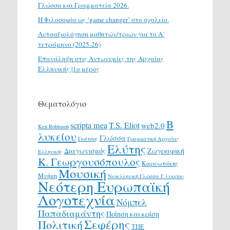
Γλώσσα και Γραμματεία 2026.
H Φιλοσοφία ως ‘game changer’ στο σχολείο.
Αυτοαξιολόγηση μαθητών/τριών για το Α΄
τετράμηνο (2025-26)
Επανάληψη στις Αντωνυμίες της Αρχαίας
Ελληνικής |1ο μέρος
Θεματολόγιο
Β
scripta mea
T.S. Eliot
web2.0
Ken Robinson
λυκείου
Γλώσσα
Γκάτσος
Γραμματική Αρχαίας
Ελύτης
Διαγωνισμός
Ζωγραφική
Ελληνικής
Κ. Γεωργουσόπουλος
Καρυωτάκης
Μουσική
Μνήμη
Νεοελληνική Γλώσσα Γ λυκείου
Νεότερη Ευρωπαϊκή
Λογοτεχνία
Νόμπελ
Παπαδιαμάντης
Ποίηση και κρίση
Σεφέρης
Πολιτική
ΤΠΕ