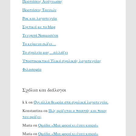
Προτάσεις Ανάγνωσης
Προτάσεις Ταινιών
Ροκ και λογοτεχνία
Σχετικά με το blog
Τενχητή Νοημοσύνη
Το κείμενο σώζει…
Το σχολείο μας…αλλάζει
Υποστηρικτικό Υλικό σχολικής λογοτεχνίας
Φιλοσοφία
Σχόλια και διάλογοι
k k
on
Όχι άλλη θεωρία στη σχολική λογοτεχνία.
Konstantina
on
Πώς ορίζεται ο ποιητής και ποιος
τον ορίζει;
Maria
on
Ομάδα «Μια φορά κι έναν καιρό»
Maria
on
Ομάδα «Μια φορά κι έναν καιρό»