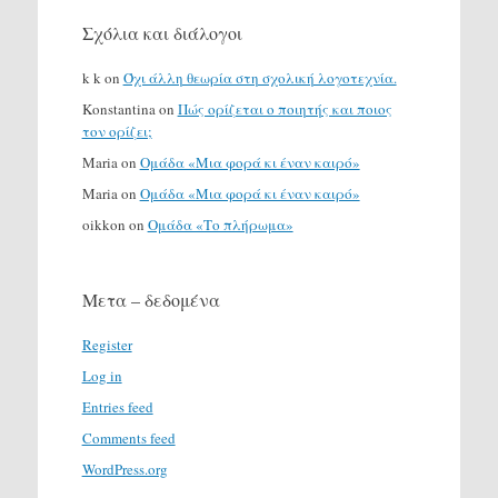
Σχόλια και διάλογοι
k k
on
Όχι άλλη θεωρία στη σχολική λογοτεχνία.
Konstantina
on
Πώς ορίζεται ο ποιητής και ποιος
τον ορίζει;
Maria
on
Ομάδα «Μια φορά κι έναν καιρό»
Maria
on
Ομάδα «Μια φορά κι έναν καιρό»
oikkon
on
Ομάδα «Το πλήρωμα»
Μετα – δεδομένα
Register
Log in
Entries feed
Comments feed
WordPress.org