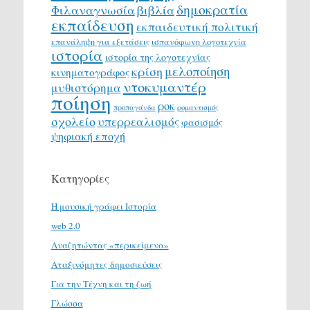
δημοκρατία
Φιλαναγνωσία
βιβλία
εκπαίδευση
εκπαιδευτική πολιτική
επανάληψη για εξετάσεις
ισπανόφωνη λογοτεχνία
ιστορία
ιστορία της λογοτεχνίας
μελοποίηση
κρίση
κινηματογράφος
ντοκυμαντέρ
μυθιστόρημα
ποίηση
ροκ
προπαγάνδα
ρομαντισμός
σχολείο
υπερρεαλισμός
φασισμός
ψηφιακή εποχή
Κατηγορίες
H μουσική γράφει Ιστορία
web 2.0
Αναζητώντας «περικείμενα»
Αταξινόμητες δημοσιεύσεις
Για την Τέχνη και τη ζωή
Γλώσσα