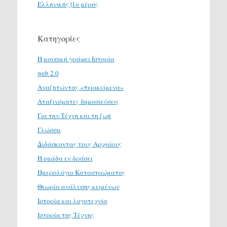
Ελληνικής |1ο μέρος
Κατηγορίες
H μουσική γράφει Ιστορία
web 2.0
Αναζητώντας «περικείμενα»
Αταξινόμητες δημοσιεύσεις
Για την Τέχνη και τη ζωή
Γλώσσα
Διδάσκοντας τους Αρχαίους
Η ομάδα εν δράσει
Ημερολόγιο Καταστρώματος
Θεωρία ανάλυσης κειμένων
Ιστορία και λογοτεχνία
Ιστορία της Τέχνης