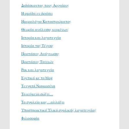
Διδάσκοντας τους Αρχαίους
Η ομάδα εν δράσει
Ημερολόγιο Καταστρώματος
Θεωρία ανάλυσης κειμένων
Ιστορία και λογοτεχνία
Ιστορία της Τέχνης
Προτάσεις Ανάγνωσης
Προτάσεις Ταινιών
Ροκ και λογοτεχνία
Σχετικά με το blog
Τενχητή Νοημοσύνη
Το κείμενο σώζει…
Το σχολείο μας…αλλάζει
Υποστηρικτικό Υλικό σχολικής λογοτεχνίας
Φιλοσοφία