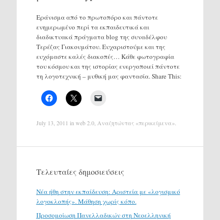
Εράνισμα από το πρωτοπόρο και πάντοτε
ενημερωμένο περί τα εκπαιδευτικά και
διαδικτυακά πράγματα blog της συναδέλφου
Τερέζας Γιακουμάτου. Ευχαριστούμε και της
ευχόμαστε καλές διακοπές… Κάθε φωτογραφία
του κόσμου και της ιστορίας ενεργοποιεί πάντοτε
τη λογοτεχνική – μυθική μας φαντασία. Share This:
July 13, 2011
in
web 2.0
,
Αναζητώντας «περικείμενα»
.
Τελευταίες δημοσιεύσεις
Νέα ήθη στην εκπαίδευση: Αριστεία με «λογισμικό
λογοκλοπής». Μάθηση χωρίς κόπο.
Προσομοίωση Πανελλαδικών στη Νεοελληνική