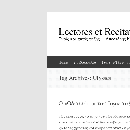
Lectores et Recita
Εντός και εκτός τάξης…, Αποστόλης Κ
Skip
Home
e-διδασκαλία
Για την Τέχνη κ
to
content
Tag Archives:
Ulysses
Ο «Οδυσσέας» του Joyce ταξι
«Ο James Joyce, το έργο του «Οδυσσέας» κ
του κοινωνικού δικτύου που ανεβάζουν α
χιλιάδες χρήστες και ανέβασαν στον λογ