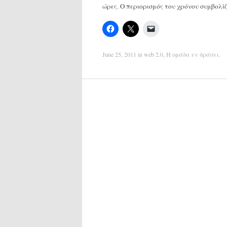
ώρες. Ο περιορισμός του χρόνου συμβολί
June 25, 2011
in
web 2.0
,
Η ομάδα εν δράσει
.