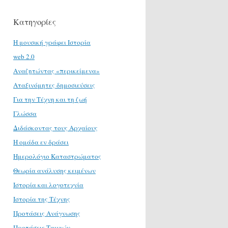
Κατηγορίες
H μουσική γράφει Ιστορία
web 2.0
Αναζητώντας «περικείμενα»
Αταξινόμητες δημοσιεύσεις
Για την Τέχνη και τη ζωή
Γλώσσα
Διδάσκοντας τους Αρχαίους
Η ομάδα εν δράσει
Ημερολόγιο Καταστρώματος
Θεωρία ανάλυσης κειμένων
Ιστορία και λογοτεχνία
Ιστορία της Τέχνης
Προτάσεις Ανάγνωσης
Προτάσεις Ταινιών