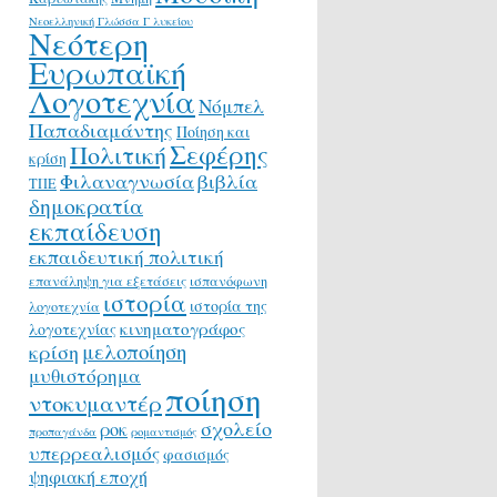
Νεοελληνική Γλώσσα Γ λυκείου
Νεότερη
Ευρωπαϊκή
Λογοτεχνία
Νόμπελ
Παπαδιαμάντης
Ποίηση και
Σεφέρης
Πολιτική
κρίση
Φιλαναγνωσία
βιβλία
ΤΠΕ
δημοκρατία
εκπαίδευση
εκπαιδευτική πολιτική
επανάληψη για εξετάσεις
ισπανόφωνη
ιστορία
ιστορία της
λογοτεχνία
κινηματογράφος
λογοτεχνίας
μελοποίηση
κρίση
μυθιστόρημα
ποίηση
ντοκυμαντέρ
σχολείο
ροκ
προπαγάνδα
ρομαντισμός
υπερρεαλισμός
φασισμός
ψηφιακή εποχή