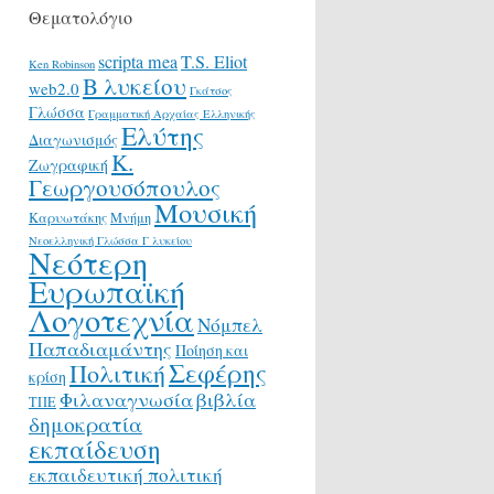
Θεματολόγιο
scripta mea
T.S. Eliot
Ken Robinson
Β λυκείου
web2.0
Γκάτσος
Γλώσσα
Γραμματική Αρχαίας Ελληνικής
Ελύτης
Διαγωνισμός
Κ.
Ζωγραφική
Γεωργουσόπουλος
Μουσική
Καρυωτάκης
Μνήμη
Νεοελληνική Γλώσσα Γ λυκείου
Νεότερη
Ευρωπαϊκή
Λογοτεχνία
Νόμπελ
Παπαδιαμάντης
Ποίηση και
Σεφέρης
Πολιτική
κρίση
Φιλαναγνωσία
βιβλία
ΤΠΕ
δημοκρατία
εκπαίδευση
εκπαιδευτική πολιτική