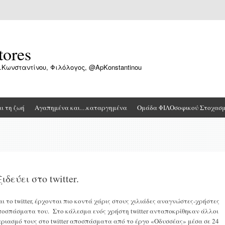
tores
.Κωνσταντίνου, Φιλόλογος, @ApKonstantinou
αι τη ζωή
Αγαπημένα και…καταργημένα
Ομάδα ΦΙΛΟσοφικού Στοχασ
δεύει στο twitter.
αι το twitter, έρχονται πιο κοντά χάρις στους χιλιάδες αναγνώστες-χρήστες
ποσπάσματα του. Στο κάλεσμα ενός χρήστη twitter ανταποκρίθηκαν άλλοι
αριασμό τους στο twitter αποσπάσματα από το έργο «Οδυσσέας» μέσα σε 24