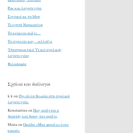
Ροκ και λογοτεχνία
Σχετικά με το blog
Τενχητή Νοημοσύνη
Το κείμενο σώζει…
Το σχολείο μας…αλλάζει
Υποστηρικτικό Υλικό σχολικής
λογοτεχνίας
Φιλοσοφία
Σχόλια και διάλογοι
k k
on
Όχι άλλη θεωρία στη σχολική
λογοτεχνία.
Konstantina
on
Πώς ορίζεται ο
ποιητής και ποιος τον ορίζει;
Maria
on
Ομάδα «Μια φορά κι έναν
καιρό»