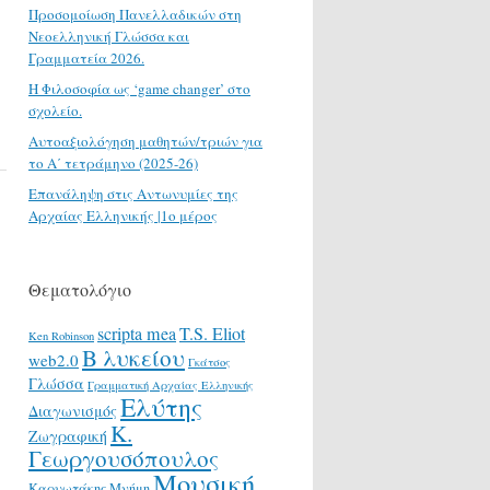
Προσομοίωση Πανελλαδικών στη
Νεοελληνική Γλώσσα και
Γραμματεία 2026.
H Φιλοσοφία ως ‘game changer’ στο
σχολείο.
Αυτοαξιολόγηση μαθητών/τριών για
το Α΄ τετράμηνο (2025-26)
Επανάληψη στις Αντωνυμίες της
Αρχαίας Ελληνικής |1ο μέρος
Θεματολόγιο
scripta mea
T.S. Eliot
Ken Robinson
Β λυκείου
web2.0
Γκάτσος
Γλώσσα
Γραμματική Αρχαίας Ελληνικής
Ελύτης
Διαγωνισμός
Κ.
Ζωγραφική
Γεωργουσόπουλος
Μουσική
Καρυωτάκης
Μνήμη