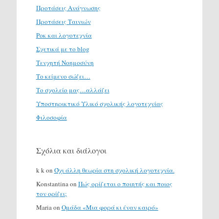
Προτάσεις Ανάγνωσης
Προτάσεις Ταινιών
Ροκ και λογοτεχνία
Σχετικά με το blog
Τενχητή Νοημοσύνη
Το κείμενο σώζει…
Το σχολείο μας…αλλάζει
Υποστηρικτικό Υλικό σχολικής λογοτεχνίας
Φιλοσοφία
Σχόλια και διάλογοι
k k
on
Όχι άλλη θεωρία στη σχολική λογοτεχνία.
Konstantina
on
Πώς ορίζεται ο ποιητής και ποιος
τον ορίζει;
Maria
on
Ομάδα «Μια φορά κι έναν καιρό»