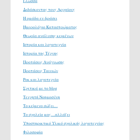
Γλώσσα
Διδάσκοντας τους Αρχαίους
Η ομάδα εν δράσει
Ημερολόγιο Καταστρώματος
Θεωρία ανάλυσης κειμένων
Ιστορία και λογοτεχνία
Ιστορία της Τέχνης
Προτάσεις Ανάγνωσης
Προτάσεις Ταινιών
Ροκ και λογοτεχνία
Σχετικά με το blog
Τενχητή Νοημοσύνη
Το κείμενο σώζει…
Το σχολείο μας…αλλάζει
Υποστηρικτικό Υλικό σχολικής λογοτεχνίας
Φιλοσοφία