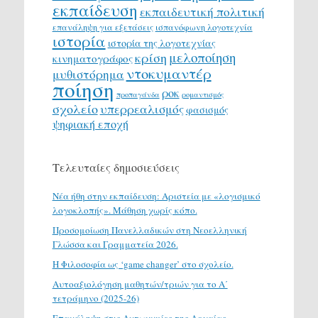
εκπαίδευση
εκπαιδευτική πολιτική
επανάληψη για εξετάσεις
ισπανόφωνη λογοτεχνία
ιστορία
ιστορία της λογοτεχνίας
μελοποίηση
κρίση
κινηματογράφος
ντοκυμαντέρ
μυθιστόρημα
ποίηση
ροκ
προπαγάνδα
ρομαντισμός
σχολείο
υπερρεαλισμός
φασισμός
ψηφιακή εποχή
Τελευταίες δημοσιεύσεις
Νέα ήθη στην εκπαίδευση: Αριστεία με «λογισμικό
λογοκλοπής». Μάθηση χωρίς κόπο.
Προσομοίωση Πανελλαδικών στη Νεοελληνική
Γλώσσα και Γραμματεία 2026.
H Φιλοσοφία ως ‘game changer’ στο σχολείο.
Αυτοαξιολόγηση μαθητών/τριών για το Α΄
τετράμηνο (2025-26)