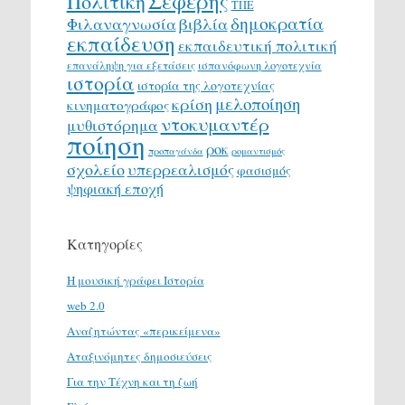
Σεφέρης
Πολιτική
ΤΠΕ
δημοκρατία
Φιλαναγνωσία
βιβλία
εκπαίδευση
εκπαιδευτική πολιτική
επανάληψη για εξετάσεις
ισπανόφωνη λογοτεχνία
ιστορία
ιστορία της λογοτεχνίας
μελοποίηση
κρίση
κινηματογράφος
ντοκυμαντέρ
μυθιστόρημα
ποίηση
ροκ
προπαγάνδα
ρομαντισμός
σχολείο
υπερρεαλισμός
φασισμός
ψηφιακή εποχή
Κατηγορίες
H μουσική γράφει Ιστορία
web 2.0
Αναζητώντας «περικείμενα»
Αταξινόμητες δημοσιεύσεις
Για την Τέχνη και τη ζωή