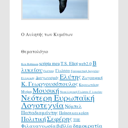
Ο Αυλητής των Κυμάτων
Θεματολόγιο
Β
scripta mea
T.S. Eliot
web2.0
Ken Robinson
λυκείου
Γλώσσα
Γκάτσος
Γραμματική Αρχαίας
Ελύτης
Διαγωνισμός
Ζωγραφική
Ελληνικής
Κ. Γεωργουσόπουλος
Καρυωτάκης
Μουσική
Μνήμη
Νεοελληνική Γλώσσα Γ λυκείου
Νεότερη Ευρωπαϊκή
Λογοτεχνία
Νόμπελ
Παπαδιαμάντης
Ποίηση και κρίση
Σεφέρης
Πολιτική
ΤΠΕ
δημοκρατία
Φιλαναγνωσία
βιβλία