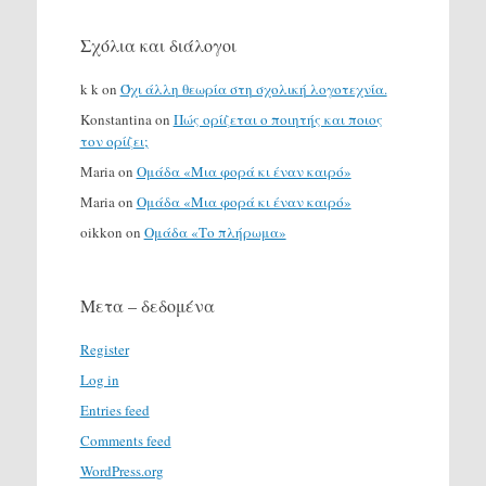
Σχόλια και διάλογοι
k k
on
Όχι άλλη θεωρία στη σχολική λογοτεχνία.
Konstantina
on
Πώς ορίζεται ο ποιητής και ποιος
τον ορίζει;
Maria
on
Ομάδα «Μια φορά κι έναν καιρό»
Maria
on
Ομάδα «Μια φορά κι έναν καιρό»
oikkon
on
Ομάδα «Το πλήρωμα»
Μετα – δεδομένα
Register
Log in
Entries feed
Comments feed
WordPress.org