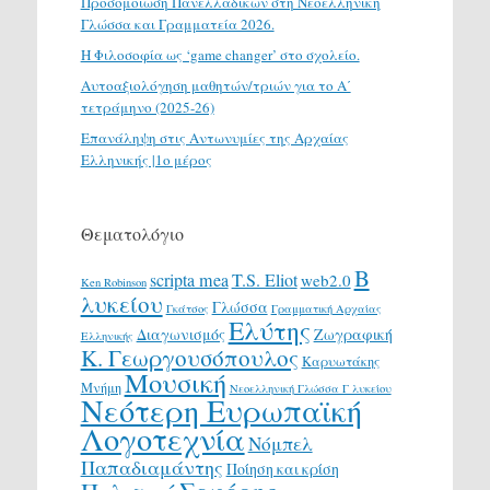
Προσομοίωση Πανελλαδικών στη Νεοελληνική
Γλώσσα και Γραμματεία 2026.
H Φιλοσοφία ως ‘game changer’ στο σχολείο.
Αυτοαξιολόγηση μαθητών/τριών για το Α΄
τετράμηνο (2025-26)
Επανάληψη στις Αντωνυμίες της Αρχαίας
Ελληνικής |1ο μέρος
Θεματολόγιο
Β
scripta mea
T.S. Eliot
web2.0
Ken Robinson
λυκείου
Γλώσσα
Γκάτσος
Γραμματική Αρχαίας
Ελύτης
Διαγωνισμός
Ζωγραφική
Ελληνικής
Κ. Γεωργουσόπουλος
Καρυωτάκης
Μουσική
Μνήμη
Νεοελληνική Γλώσσα Γ λυκείου
Νεότερη Ευρωπαϊκή
Λογοτεχνία
Νόμπελ
Παπαδιαμάντης
Ποίηση και κρίση