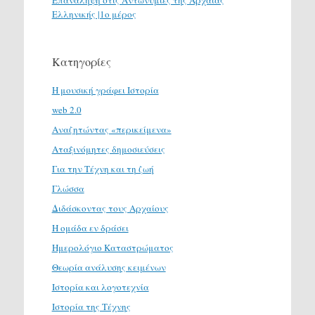
Επανάληψη στις Αντωνυμίες της Αρχαίας
Ελληνικής |1ο μέρος
Κατηγορίες
H μουσική γράφει Ιστορία
web 2.0
Αναζητώντας «περικείμενα»
Αταξινόμητες δημοσιεύσεις
Για την Τέχνη και τη ζωή
Γλώσσα
Διδάσκοντας τους Αρχαίους
Η ομάδα εν δράσει
Ημερολόγιο Καταστρώματος
Θεωρία ανάλυσης κειμένων
Ιστορία και λογοτεχνία
Ιστορία της Τέχνης