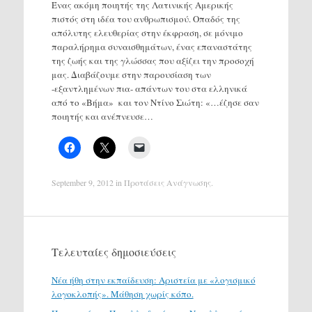
Ένας ακόμη ποιητής της Λατινικής Αμερικής
πιστός στη ιδέα του ανθρωπισμού. Οπαδός της
απόλυτης ελευθερίας στην έκφραση, σε μόνιμο
παραλήρημα συναισθημάτων, ένας επαναστάτης
της ζωής και της γλώσσας που αξίζει την προσοχή
μας. Διαβάζουμε στην παρουσίαση των
-εξαντλημένων πια- απάντων του στα ελληνικά
από το «Βήμα» και τον Ντίνο Σιώτη: «…έζησε σαν
ποιητής και ανέπνευσε…
September 9, 2012
in
Προτάσεις Ανάγνωσης
.
Τελευταίες δημοσιεύσεις
Νέα ήθη στην εκπαίδευση: Αριστεία με «λογισμικό
λογοκλοπής». Μάθηση χωρίς κόπο.