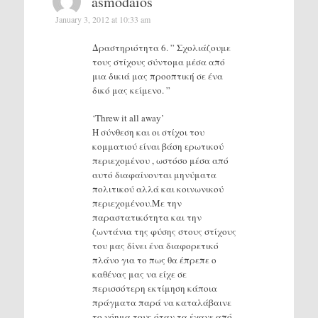
asmodaios
January 3, 2012 at 10:33 am
Δραστηριότητα 6. ” Σχολιάζουμε
τους στίχους σύντομα μέσα από
μια δικιά μας προοπτική σε ένα
δικό μας κείμενο. ”
‘Threw it all away’
Η σύνθεση και οι στίχοι του
κομματιού είναι βάση ερωτικού
περιεχομένου , ωστόσο μέσα από
αυτό διαφαίνονται μηνύματα
πολιτικού αλλά και κοινωνικού
περιεχομένου.Με την
παραστατικότητα και την
ζωντάνια της φύσης στους στίχους
του μας δίνει ένα διαφορετικό
πλάνο για το πως θα έπρεπε ο
καθένας μας να είχε σε
περισσότερη εκτίμηση κάποια
πράγματα παρά να καταλάβαινε
το νόημα τους όταν τα έχανε από