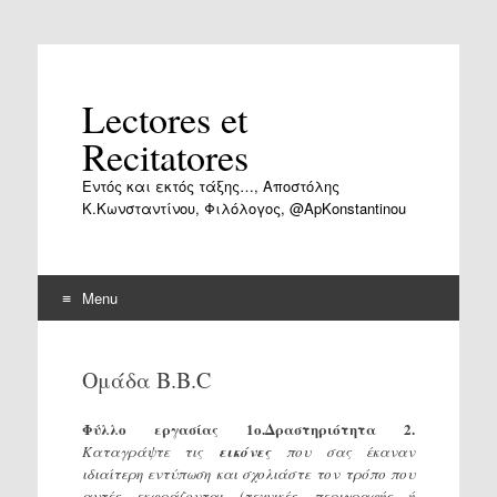
Lectores et
Recitatores
Εντός και εκτός τάξης…, Αποστόλης
Κ.Κωνσταντίνου, Φιλόλογος, @ApKonstantinou
Menu
Skip
to
Ομάδα Β.Β.C
content
Φύλλο εργασίας 1ο.Δραστηριότητα 2.
Καταγράψτε τις
εικόνες
που σας έκαναν
ιδιαίτερη εντύπωση και σχολιάστε τον τρόπο που
αυτές εκφράζονται (τεχνικές περιγραφής ή