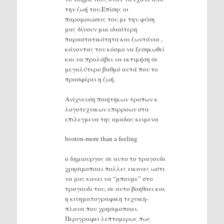
την ζωή του.Επίσης οι
παρομοιώσεις του με την φύση
μας δίνουν μια ιδιαίτερη
παραστατικότητα και ζωντάνια ,
κάνοντας τον κόσμο να ξεσηκωθεί
και να προλάβει να εκτιμήση σε
μεγαλύτερο βαθμό αυτά που το
προσφέρει η ζωή.
Ανίχνευση ποιητηκων τροπων κ
λογοτεχνικων επιρροων στα
επιλεγμενα της ομαδας κειμενα
boston-more than a feeling
ο δημιουργος σε αυτο το τραγουδι
χρησιμοποιει πολλες εικονες ωστε
να μας κανει να “μπουμε” στο
τραγουδι του, σε αυτο βοηθαει και
η κινηματογραφικη τεχνικη-
πλανα που χρησιμοποιει.
Περιγραφει λεπτομερως πως