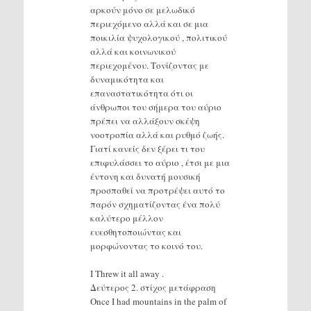
αρκούν μόνο σε μελωδικό
περιεχόμενο αλλά και σε μια
ποικιλία ψυχολογικού , πολιτικού
αλλά και κοινωνικού
περιεχομένου. Τονίζοντας με
δυναμικότητα και
επαναστατικότητα ότι οι
άνθρωποι του σήμερα του αύριο
πρέπει να αλλάξουν σκέψη
νοοτροπία αλλά και ρυθμό ζωής.
Γιατί κανείς δεν ξέρει τι του
επιφυλάσσει το αύριο , έτσι με μια
έντονη και δυνατή μουσική
προσπαθεί να προτρέψει αυτό το
παρόν σχηματίζοντας ένα πολύ
καλύτερο μέλλον
ευεσθητοποιώντας και
μορφώνοντας το κοινό του.
I Threw it all away .
Δεύτερος 2. στίχος μετάφραση
Once I had mountains in the palm of