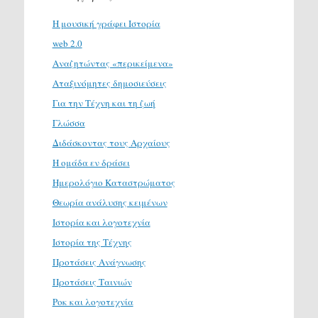
H μουσική γράφει Ιστορία
web 2.0
Αναζητώντας «περικείμενα»
Αταξινόμητες δημοσιεύσεις
Για την Τέχνη και τη ζωή
Γλώσσα
Διδάσκοντας τους Αρχαίους
Η ομάδα εν δράσει
Ημερολόγιο Καταστρώματος
Θεωρία ανάλυσης κειμένων
Ιστορία και λογοτεχνία
Ιστορία της Τέχνης
Προτάσεις Ανάγνωσης
Προτάσεις Ταινιών
Ροκ και λογοτεχνία