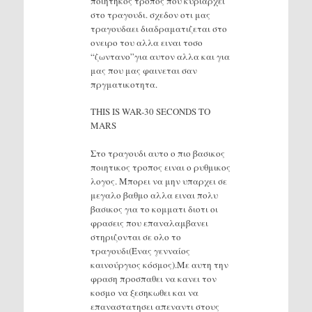
ποιητηκος τροπος που κυριαρχει
στο τραγουδι. σχεδον οτι μας
τραγουδαει διαδραματιζεται στο
ονειρο του αλλα ειναι τοσο
“ζωντανο”για αυτον αλλα και για
μας που μας φαινεται σαν
πργματικοτητα.
THIS IS WAR-30 SECONDS TO
MARS
Στο τραγουδι αυτο ο πιο βασικος
ποιητικος τροπος ειναι ο ρυθμικος
λογος. Μπορει να μην υπαρχει σε
μεγαλο βαθμο αλλα ειναι πολυ
βασικος για το κομματι διοτι οι
φρασεις που επαναλαμβανει
στηριζονται σε ολο το
τραγουδι(Ένας γενναίος
καινούργιος κόσμος).Με αυτη την
φραση προσπαθει να κανει τον
κοσμο να ξεσηκωθει και να
επαναστατησει απεναντι στους