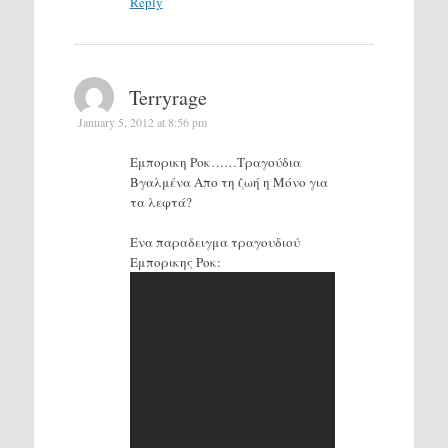
Reply
Terryrage
January 5, 2012 at 8:56 pm
Εμπορικη Ροκ……Τραγούδια
Βγαλμένα Απο τη ζωή η Μόνο για
τα λεφτά?
Ενα παραδειγμα τραγουδιού
Εμπορικης Ροκ: