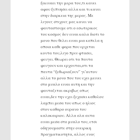
ξεκιναει την μερα του,τι κανει
αφου ξυπνησει αλλα και τι κανει
στην διαρκεια της μερας. Με
λιγους στιχους μας κανει να
φανταστουμε οτι ο εσωτερικος
του κοσμος δεν ειναι καλα διοτι το
μονο που θελει ειναι μια κοπελα η
οποια καθε φορα που ερχεται
κοντα του,λιγο πριν φτασει,
φευγει. Θεωρει οτι τα παντα
φευγουν και ερχονται,οτι τα
παντα “ξεθωριαζουν” γι’αυτον
αλλα το μονο που του εχει μεινει
στο μυαλο ειναι αυτη και την
φανταζεται ακριβως οπως
ειναι,δεν την εχει ξεχασει καθολου
λαμπει μεσα του οπως ο ηλιος
στον καθαρο ουρανο του
καλοκαιριου. Αλλα ολα αυτα
ειναι μεσα στο μυαλο του, ετσι
οδηγουμαστε στην ονειρικη
πραγματικοτητα, αλλος ενας