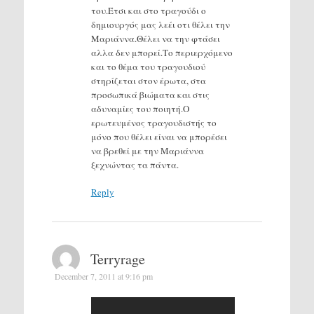
του.Έτσι και στο τραγούδι ο
δημιουργός μας λεέι οτι θέλει την
Μαριάννα.Θέλει να την φτάσει
αλλα δεν μπορεί.Το περιερχόμενο
και το θέμα του τραγουδιού
στηρίζεται στον έρωτα, στα
προσωπικά βιώματα και στις
αδυναμίες του ποιητή.Ο
ερωτευμένος τραγουδιστής το
μόνο που θέλει είναι να μπορέσει
να βρεθεί με την Μαριάννα
ξεχνώντας τα πάντα.
Reply
Terryrage
December 7, 2011 at 9:16 pm