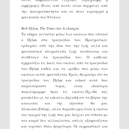
αφήγησης). Ποιες από αυτές είναι παρμένες από
την πραγματικότητα και σε ποιες κυριαρχεί η
φαντασία του Ντύλαν.
Bob Dylan, The Times Are A-changin.
Το νόημα γεννιέται μέσω των εικόνων που επινοεί
ο Dylan στα τραγούδια του. Πραγματικές
εμπειρίες από την ίδια του την ζωή, αλλά και
φανταστικά στιγμιότυπα ζωής συνδέονται και
συνθέτουν τα τραγούδια του. O καθένας
σχηματίζει τις δικές του εικόνες απο τα τραγούδια
του Dylan καθώς και το «μύθο» που μέσω των
εικόνων αυτός φαντάζεται. Εμείς, θεωρούμε ότι τα
τραγούδια του Dylan και ειδικά αυτό που
ασχολούμαστε τώρα, είναι ιδιαίτερα
ποικιλόμορφο προς τις εικόνες.Πχ.«θα σας
μουσκέψει ως το κόκαλο»,δηλαδή οτι το βάρος της
κοινωνίας και της εξουσίας θα μας
πλακώσει.Επίσης, άλλο παράδειγμα είναι η εικόνα
του τροχού της ζωής που μας δείχνει οτι τίποτα με
τον καιρό δεν αλλοιώνεται, απλώς εξαφανίζεται
και γυρνάει πίσω δριμύτερο. Οι εκφραστικές και