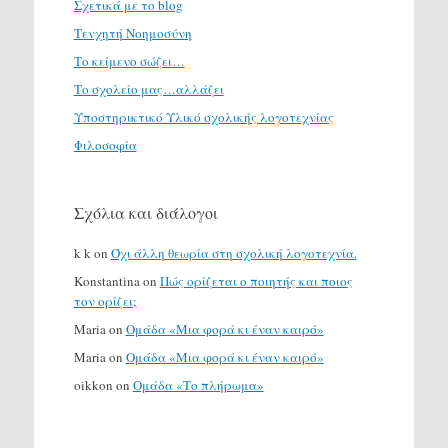
Σχετικά με το blog
Τενχητή Νοημοσύνη
Το κείμενο σώζει…
Το σχολείο μας…αλλάζει
Υποστηρικτικό Υλικό σχολικής λογοτεχνίας
Φιλοσοφία
Σχόλια και διάλογοι
k k
on
Όχι άλλη θεωρία στη σχολική λογοτεχνία.
Konstantina
on
Πώς ορίζεται ο ποιητής και ποιος
τον ορίζει;
Maria
on
Ομάδα «Μια φορά κι έναν καιρό»
Maria
on
Ομάδα «Μια φορά κι έναν καιρό»
oikkon
on
Ομάδα «Το πλήρωμα»