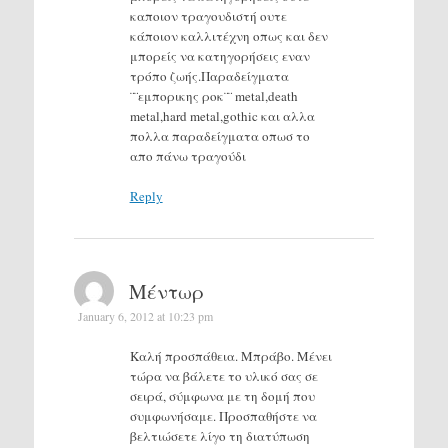
καποιον τραγουδιστή ουτε
κάποιον καλλιτέχνη οπως και δεν
μπορείς να κατηγορήσεις εναν
τρόπο ζωής.Παραδείγματα
¨¨εμπορικης ροκ¨¨ metal,death
metal,hard metal,gothic και αλλα
πολλα παραδείγματα οπωσ το
απο πάνω τραγούδι
Reply
Μέντωρ
January 6, 2012 at 10:23 pm
Καλή προσπάθεια. Μπράβο. Μένει
τώρα να βάλετε το υλικό σας σε
σειρά, σύμφωνα με τη δομή που
συμφωνήσαμε. Προσπαθήστε να
βελτιώσετε λίγο τη διατύπωση