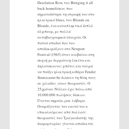
Desolation Row, τον Bringing it all
back homeδίσκος που
σηματοδότησε τη στροφή του στο
ηλεκτρικό blues, τον Blonde on
Blonde, ένα καταπληκτικό διπλό
άλμπουμ, με πολλά
αυτοβιογραφικά στοιχεία. Οι
πιστοί οπαδοί που τον
αποδοκιμάζουν στο Newport
Festival (1965) όταν ανεβαίνει στη
σκηνή με δερμάτινη ζακέτα και
ψηλοτάκουνες μπότες και τολμά
να παίξει ηλεκτρική κιθάρα Fender
Stratocaster θα δώσουν τη θέση τους
σε χιλιάδες νέους θαυμαστές. O
25χρόνος Ντίλαν έχει πάνω από
10.000.000 πωλήσεις δίσκων.
Γίνεται σημαία, ροκ λάβαρο.
Ονομάζοντας τον εαυτό του κ
επικαλούμενος από πολλούς
θαυμαστές του Τραγουδιστής της
διαμαρτυρίας γίνεται αποδεκτός