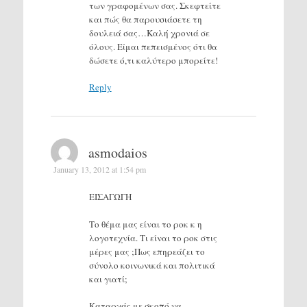
των γραφομένων σας. Σκεφτείτε
και πώς θα παρουσιάσετε τη
δουλειά σας…Καλή χρονιά σε
όλους. Είμαι πεπεισμένος ότι θα
δώσετε ό,τι καλύτερο μπορείτε!
Reply
asmodaios
January 13, 2012 at 1:54 pm
ΕΙΣΑΓΩΓΗ
Το θέμα μας είναι το ροκ κ η
λογοτεχνία. Τι είναι το ροκ στις
μέρες μας ;Πως επηρεάζει το
σύνολο κοινωνικά και πολιτικά
και γιατί;
Καταρχάς,με σκοπό να