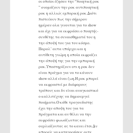
οι οποίοι έζησαν την “ποιητική ροκ
” ονομάζουν την ροκ αντιποιητική
ροκ η αλλιώς εμπορική ροκ.Διότι
πιστεύουν πως την σήμερον
ημέραν ολα γινονται για το show
και όχι για να εκφράσει ο ποιητής-
συνθέτης τα συναισθηματά του η
την άποψή του για τον κόσμο.
Παρολ’ αυτα υπάρχει και η
αντίθετη γνώμη η οποία εκφράζει
την άποψή της για την εμπορική
ροκ.Υποστηρίζουν οτι η ροκ δεν
είναι πράγμα για να το κάνουν
show αλλά είναι ζωη.Η ροκ μπορεί
να εκφραστεί με διάφορους
τρόπους και δν είναι αναγκαστικό
ο καλλιτέχνης να δημιουργεί
ποιήματα.Ο κάθε τραγουδιστης
έχει την αποψη του για τα
πράγματα και αν θέλει να την
εκφράσει φωωάζωντας και
ουρλιάζοντας ας το κανει έτσι.Δν
μπορείς να κατηγορήσεις ουτε