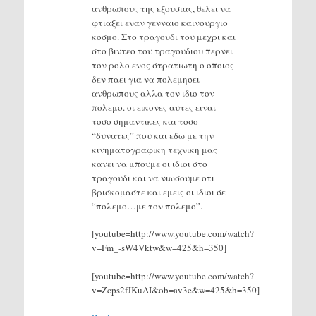
ανθρωπους της εξουσιας, θελει να
φτιαξει εναν γενναιο καινουργιο
κοσμο. Στο τραγουδι του μεχρι και
στο βιντεο του τραγουδιου περνει
τον ρολο ενος στρατιωτη ο οποιος
δεν παει για να πολεμησει
ανθρωπους αλλα τον ιδιο τον
πολεμο. οι εικονες αυτες ειναι
τοσο σημαντικες και τοσο
“δυνατες” που και εδω με την
κινηματογραφικη τεχνικη μας
κανει να μπουμε οι ιδιοι στο
τραγουδι και να νιωσουμε οτι
βρισκομαστε και εμεις οι ιδιοι σε
“πολεμο…με τον πολεμο”.
[youtube=http://www.youtube.com/watch?
v=Fm_-sW4Vktw&w=425&h=350]
[youtube=http://www.youtube.com/watch?
v=Zcps2fJKuAI&ob=av3e&w=425&h=350]