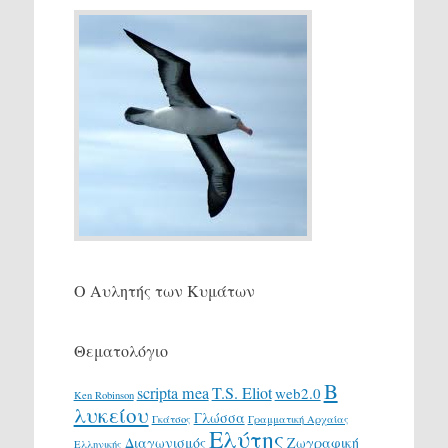
Ο Αυλητής των Κυμάτων
Θεματολόγιο
Β
scripta mea
T.S. Eliot
web2.0
Ken Robinson
λυκείου
Γλώσσα
Γκάτσος
Γραμματική Αρχαίας
Ελύτης
Διαγωνισμός
Ζωγραφική
Ελληνικής