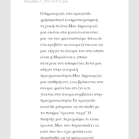
December 7, 2011 at 9:12 pm
Ο δημιουργός στο τραγούδι
χρησιμοποιεί κινηματογραφική
τεχνική-πλάνα.Μας δημιουργεί
μια εικόνα στο μυαλό κάνοντας
μας να τον φανταστούμε πάνω σε
ένα κρεβάτι να ονειρεύεται και να
μας εξηγεί το όνειρο του στο οποίο
είναι η Μαριάννα κ οποία
συνέχεια τον αποφεύγει.Αυτό μας
οδηγεί στην ονειρική
πραγματικότητα.Μας δημιουργεί
μια αίσθηση οτι, ενω βρίσκεται στο
όνειρο, φαίνεται οτι ζεί ο,τι
γίνεται στο όνειρο,συμβαίνει στην
πραγματικότητα.Το τραγούδι
αυτό θα μπορέσει να συνδεθεί με
το ποιήμα “ερωτας ταχα”.Ο
ποιητής μας περιγράφει τι είναι
έρωτας.Μας τον παρουσιάζει ως
κάτι που δεν έχει φτάσει και
προσπαθεί να το φέρει κοντά