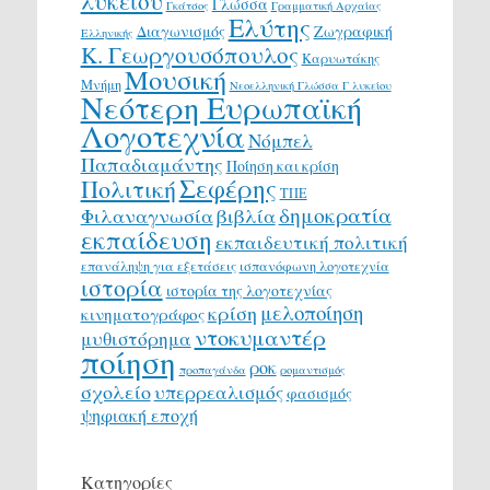
λυκείου
Γλώσσα
Γκάτσος
Γραμματική Αρχαίας
Ελύτης
Διαγωνισμός
Ζωγραφική
Ελληνικής
Κ. Γεωργουσόπουλος
Καρυωτάκης
Μουσική
Μνήμη
Νεοελληνική Γλώσσα Γ λυκείου
Νεότερη Ευρωπαϊκή
Λογοτεχνία
Νόμπελ
Παπαδιαμάντης
Ποίηση και κρίση
Σεφέρης
Πολιτική
ΤΠΕ
δημοκρατία
Φιλαναγνωσία
βιβλία
εκπαίδευση
εκπαιδευτική πολιτική
επανάληψη για εξετάσεις
ισπανόφωνη λογοτεχνία
ιστορία
ιστορία της λογοτεχνίας
μελοποίηση
κρίση
κινηματογράφος
ντοκυμαντέρ
μυθιστόρημα
ποίηση
ροκ
προπαγάνδα
ρομαντισμός
σχολείο
υπερρεαλισμός
φασισμός
ψηφιακή εποχή
Κατηγορίες