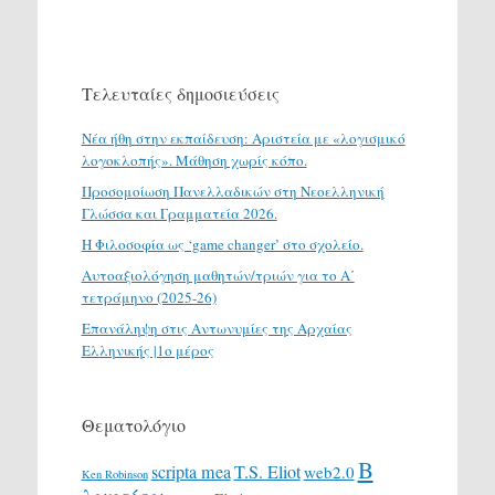
Τελευταίες δημοσιεύσεις
Νέα ήθη στην εκπαίδευση: Αριστεία με «λογισμικό
λογοκλοπής». Μάθηση χωρίς κόπο.
Προσομοίωση Πανελλαδικών στη Νεοελληνική
Γλώσσα και Γραμματεία 2026.
H Φιλοσοφία ως ‘game changer’ στο σχολείο.
Αυτοαξιολόγηση μαθητών/τριών για το Α΄
τετράμηνο (2025-26)
Επανάληψη στις Αντωνυμίες της Αρχαίας
Ελληνικής |1ο μέρος
Θεματολόγιο
Β
scripta mea
T.S. Eliot
web2.0
Ken Robinson