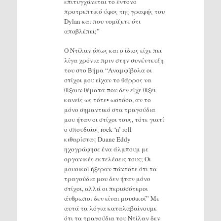
επιτυγχάνεται το έντονο
προτρεπτικό ύφος της γραφής του
Dylan και που νομίζετε ότι
αποβλέπει;”
Ο Ντίλαν όπως και ο ίδιος είχε πει
λίγα χρόνια πριν στην συνέντευξη
του στο Βήμα “Αναμφίβολα οι
στίχοι μου είχαν το θάρρος να
θίξουν θέματα που δεν είχε θίξει
κανείς ως τότε• ωστόσο, αν το
μόνο σημαντικό στα τραγούδια
μου ήταν οι στίχοι τους, τότε γιατί
ο σπουδαίος rock ‘n’ roll
κιθαρίστας Duane Eddy
ηχογράφησε ένα άλμπουμ με
οργανικές εκτελέσεις τους; Οι
μουσικοί ήξεραν πάντοτε ότι τα
τραγούδια μου δεν ήταν μόνο
στίχοι, αλλά οι περισσότεροι
άνθρωποι δεν είναι μουσικοί” Με
αυτά τα λόγια καταλαβαίνουμε
ότι τα τραγούδια του Ντίλαν δεν