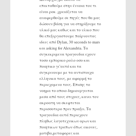
επεκταθούμε στην έννοια του τι
είναι ροκ ,χρειάζεται να
αναφερθούμε σε πηγές που θα μας
δώσουν βάση για να στηρίξουμε το
υλικό μας καθως και το υλικο που
θα επεξεργαστουμε παίρνοντας
ιδεες από Dylan, 30 seconds to mars
και asking for Alexandria. Τα
συγκεκριμενα τραγουδια εχουν
τοσο εμπορικο ρολο οσο και
ποιητικο γι’αυτό και τα
συγκρινουμε με τα αντιστοιχα
ελληνικα τους, με αφορμή το
περιεχομενο τους. Επισης το
νοημα το οποιο δημιουργειται
μεσα από τους στιχους, κανει τον
ακροατη να σκεφτεται
περισσοτερο πριν πραξει. Τα
τραγουδια αυτά περιεχουν
πληθως λογοτεχνικων ορων και
ποιητικων τροπων όπως εικονες,
μοτιβα,μεταφορες και