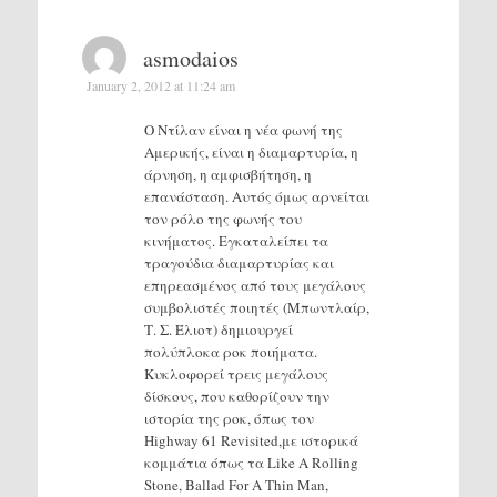
asmodaios
January 2, 2012 at 11:24 am
Ο Nτίλαν είναι η νέα φωνή της
Αμερικής, είναι η διαμαρτυρία, η
άρνηση, η αμφισβήτηση, η
επανάσταση. Αυτός όμως αρνείται
τον ρόλο της φωνής του
κινήματος. Εγκαταλείπει τα
τραγούδια διαμαρτυρίας και
επηρεασμένος από τους μεγάλους
συμβολιστές ποιητές (Μπωντλαίρ,
Τ. Σ. Έλιοτ) δημιουργεί
πολύπλοκα ροκ ποιήματα.
Κυκλοφορεί τρεις μεγάλους
δίσκους, που καθορίζουν την
ιστορία της ροκ, όπως τον
Highway 61 Revisited,με ιστορικά
κομμάτια όπως τα Like A Rolling
Stone, Ballad For A Thin Man,