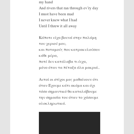
my hand
And rivers that ran through ev’ry day
I must have been mad
I never knew what I had
Until I threw it all away
Κάποτε είχα βουνά στην παλάμη
του χεριού μου,
και ποταμούς που κατρακυλούσαν
κάθε μέρα,
ποτέ δεν κατάλαβα τι έιχα,
μόνο όταν τα πέταξα όλα μακριά..
Αυτοί οι στίχοι μας μαθαίνουν ότι
όταν Έχουμε κάτι ακόμα και όχι
τόσο σημαντικό θα καταλάβουμε
την σημασία του όταν το χάσουμε
ολοκληρωτικά.