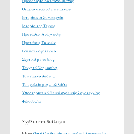
Ημερολόγιο Καταστρώματος
Θεωρία ανάλυσης κειμένων
Ιστορία και λογοτεχνία
Ιστορία της Τέχνης
Προτάσεις Ανάγνωσης
Προτάσεις Ταινιών
Ροκ και λογοτεχνία
Σχετικά με το blog
Τενχητή Νοημοσύνη
Το κείμενο σώζει…
Το σχολείο μας…αλλάζει
Υποστηρικτικό Υλικό σχολικής λογοτεχνίας
Φιλοσοφία
Σχόλια και διάλογοι
k k
on
Όχι άλλη θεωρία στη σχολική λογοτεχνία.