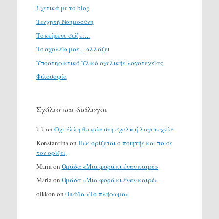
Σχετικά με το blog
Τενχητή Νοημοσύνη
Το κείμενο σώζει…
Το σχολείο μας…αλλάζει
Υποστηρικτικό Υλικό σχολικής λογοτεχνίας
Φιλοσοφία
Σχόλια και διάλογοι
k k
on
Όχι άλλη θεωρία στη σχολική λογοτεχνία.
Konstantina
on
Πώς ορίζεται ο ποιητής και ποιος
τον ορίζει;
Maria
on
Ομάδα «Μια φορά κι έναν καιρό»
Maria
on
Ομάδα «Μια φορά κι έναν καιρό»
oikkon
on
Ομάδα «Το πλήρωμα»