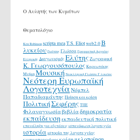
Ο Αυλητής των Κυμάτων
Θεματολόγιο
Β
scripta mea
T.S. Eliot
web2.0
Ken Robinson
λυκείου
Γλώσσα
Γκάτσος
Γραμματική Αρχαίας
Ελύτης
Διαγωνισμός
Ζωγραφική
Ελληνικής
Κ. Γεωργουσόπουλος
Καρυωτάκης
Μουσική
Μνήμη
Νεοελληνική Γλώσσα Γ λυκείου
Νεότερη Ευρωπαϊκή
Λογοτεχνία
Νόμπελ
Παπαδιαμάντης
Ποίηση και κρίση
Σεφέρης
Πολιτική
ΤΠΕ
δημοκρατία
Φιλαναγνωσία
βιβλία
εκπαίδευση
εκπαιδευτική πολιτική
επανάληψη για εξετάσεις
ισπανόφωνη λογοτεχνία
ιστορία
ιστορία της λογοτεχνίας
μελοποίηση
κρίση
κινηματογράφος