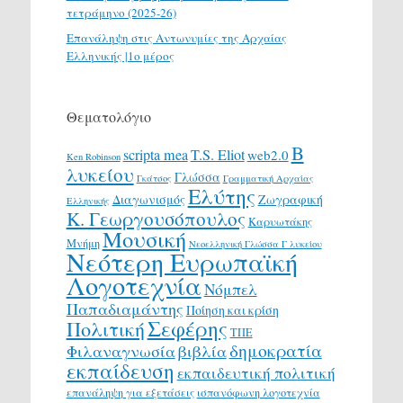
τετράμηνο (2025-26)
Επανάληψη στις Αντωνυμίες της Αρχαίας
Ελληνικής |1ο μέρος
Θεματολόγιο
Β
scripta mea
T.S. Eliot
web2.0
Ken Robinson
λυκείου
Γλώσσα
Γκάτσος
Γραμματική Αρχαίας
Ελύτης
Διαγωνισμός
Ζωγραφική
Ελληνικής
Κ. Γεωργουσόπουλος
Καρυωτάκης
Μουσική
Μνήμη
Νεοελληνική Γλώσσα Γ λυκείου
Νεότερη Ευρωπαϊκή
Λογοτεχνία
Νόμπελ
Παπαδιαμάντης
Ποίηση και κρίση
Σεφέρης
Πολιτική
ΤΠΕ
δημοκρατία
Φιλαναγνωσία
βιβλία
εκπαίδευση
εκπαιδευτική πολιτική
επανάληψη για εξετάσεις
ισπανόφωνη λογοτεχνία