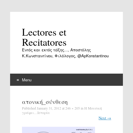
Lectores et
Recitatores
Εντός και εκτός τάξης…, Αποστόλης
Κ.Κωνσταντίνου, Φιλόλογος, @ApKonstantinou
Menu
Skip
to
ατονική_σύνθεση
content
Published
January 31, 2012
at
246 × 205
in
Η Μουσική
γράφει…Ιστορία
Next
→