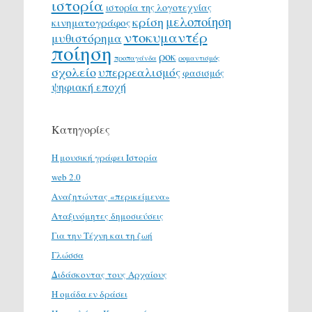
ιστορία
ιστορία της λογοτεχνίας
μελοποίηση
κρίση
κινηματογράφος
ντοκυμαντέρ
μυθιστόρημα
ποίηση
ροκ
προπαγάνδα
ρομαντισμός
σχολείο
υπερρεαλισμός
φασισμός
ψηφιακή εποχή
Κατηγορίες
H μουσική γράφει Ιστορία
web 2.0
Αναζητώντας «περικείμενα»
Αταξινόμητες δημοσιεύσεις
Για την Τέχνη και τη ζωή
Γλώσσα
Διδάσκοντας τους Αρχαίους
Η ομάδα εν δράσει