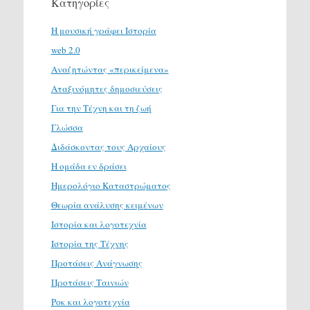
Κατηγορίες
H μουσική γράφει Ιστορία
web 2.0
Αναζητώντας «περικείμενα»
Αταξινόμητες δημοσιεύσεις
Για την Τέχνη και τη ζωή
Γλώσσα
Διδάσκοντας τους Αρχαίους
Η ομάδα εν δράσει
Ημερολόγιο Καταστρώματος
Θεωρία ανάλυσης κειμένων
Ιστορία και λογοτεχνία
Ιστορία της Τέχνης
Προτάσεις Ανάγνωσης
Προτάσεις Ταινιών
Ροκ και λογοτεχνία