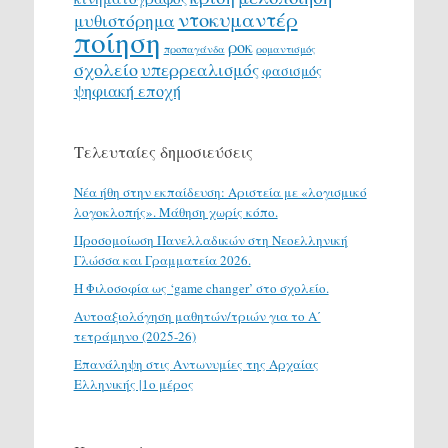
ντοκυμαντέρ
μυθιστόρημα
ποίηση
ροκ
προπαγάνδα
ρομαντισμός
σχολείο
υπερρεαλισμός
φασισμός
ψηφιακή εποχή
Τελευταίες δημοσιεύσεις
Νέα ήθη στην εκπαίδευση: Αριστεία με «λογισμικό
λογοκλοπής». Μάθηση χωρίς κόπο.
Προσομοίωση Πανελλαδικών στη Νεοελληνική
Γλώσσα και Γραμματεία 2026.
H Φιλοσοφία ως ‘game changer’ στο σχολείο.
Αυτοαξιολόγηση μαθητών/τριών για το Α΄
τετράμηνο (2025-26)
Επανάληψη στις Αντωνυμίες της Αρχαίας
Ελληνικής |1ο μέρος