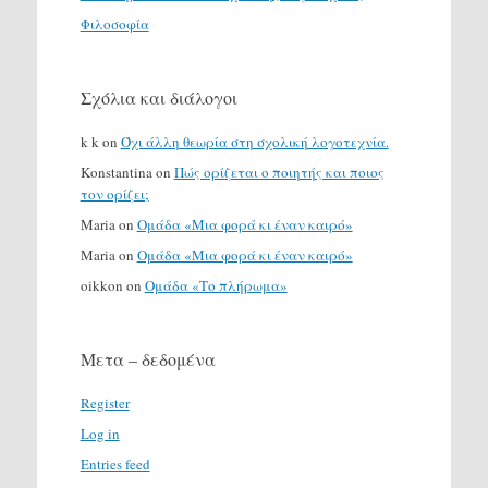
Φιλοσοφία
Σχόλια και διάλογοι
k k
on
Όχι άλλη θεωρία στη σχολική λογοτεχνία.
Konstantina
on
Πώς ορίζεται ο ποιητής και ποιος
τον ορίζει;
Maria
on
Ομάδα «Μια φορά κι έναν καιρό»
Maria
on
Ομάδα «Μια φορά κι έναν καιρό»
oikkon
on
Ομάδα «Το πλήρωμα»
Μετα – δεδομένα
Register
Log in
Entries feed