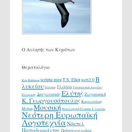
Ο Αυλητής των Κυμάτων
Θεματολόγιο
Β
scripta mea
T.S. Eliot
web2.0
Ken Robinson
λυκείου
Γλώσσα
Γκάτσος
Γραμματική Αρχαίας
Ελύτης
Διαγωνισμός
Ζωγραφική
Ελληνικής
Κ. Γεωργουσόπουλος
Καρυωτάκης
Μουσική
Μνήμη
Νεοελληνική Γλώσσα Γ λυκείου
Νεότερη Ευρωπαϊκή
Λογοτεχνία
Νόμπελ
Παπαδιαμάντης
Ποίηση και κρίση