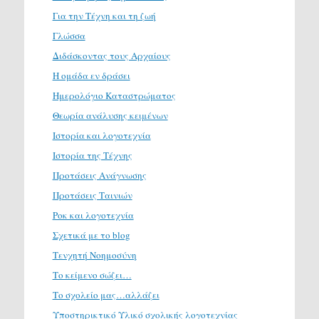
Για την Τέχνη και τη ζωή
Γλώσσα
Διδάσκοντας τους Αρχαίους
Η ομάδα εν δράσει
Ημερολόγιο Καταστρώματος
Θεωρία ανάλυσης κειμένων
Ιστορία και λογοτεχνία
Ιστορία της Τέχνης
Προτάσεις Ανάγνωσης
Προτάσεις Ταινιών
Ροκ και λογοτεχνία
Σχετικά με το blog
Τενχητή Νοημοσύνη
Το κείμενο σώζει…
Το σχολείο μας…αλλάζει
Υποστηρικτικό Υλικό σχολικής λογοτεχνίας