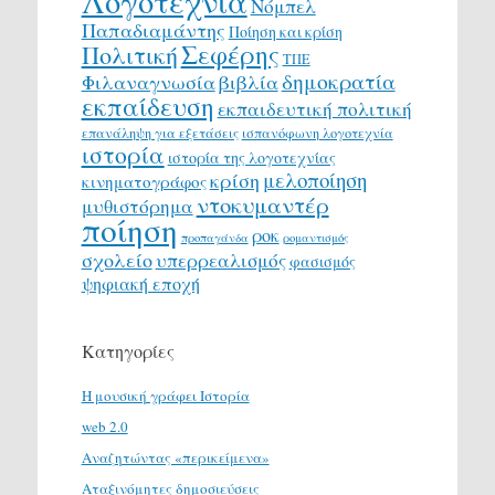
Λογοτεχνία
Νόμπελ
Παπαδιαμάντης
Ποίηση και κρίση
Σεφέρης
Πολιτική
ΤΠΕ
δημοκρατία
Φιλαναγνωσία
βιβλία
εκπαίδευση
εκπαιδευτική πολιτική
επανάληψη για εξετάσεις
ισπανόφωνη λογοτεχνία
ιστορία
ιστορία της λογοτεχνίας
μελοποίηση
κρίση
κινηματογράφος
ντοκυμαντέρ
μυθιστόρημα
ποίηση
ροκ
προπαγάνδα
ρομαντισμός
σχολείο
υπερρεαλισμός
φασισμός
ψηφιακή εποχή
Κατηγορίες
H μουσική γράφει Ιστορία
web 2.0
Αναζητώντας «περικείμενα»
Αταξινόμητες δημοσιεύσεις