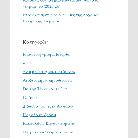
τετράμηνο (2025-26)
Επανάληψη στις Αντωνυμίες της Αρχαίας
Ελληνικής |1ο μέρος
Κατηγορίες
H μουσική γράφει Ιστορία
web 2.0
Αναζητώντας «περικείμενα»
Αταξινόμητες δημοσιεύσεις
Για την Τέχνη και τη ζωή
Γλώσσα
Διδάσκοντας τους Αρχαίους
Η ομάδα εν δράσει
Ημερολόγιο Καταστρώματος
Θεωρία ανάλυσης κειμένων