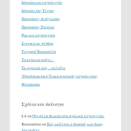
Ιστορία και λογοτεχνία
Ιστορία της Τέχνης
Προτάσεις Ανάγνωσης
Προτάσεις Ταινιών
Ροκ και λογοτεχνία
Σχετικά με το blog
Τενχητή Νοημοσύνη
Το κείμενο σώζει…
Το σχολείο μας…αλλάζει
Υποστηρικτικό Υλικό σχολικής λογοτεχνίας
Φιλοσοφία
Σχόλια και διάλογοι
k k
on
Όχι άλλη θεωρία στη σχολική λογοτεχνία.
Konstantina
on
Πώς ορίζεται ο ποιητής και ποιος
τον ορίζει;