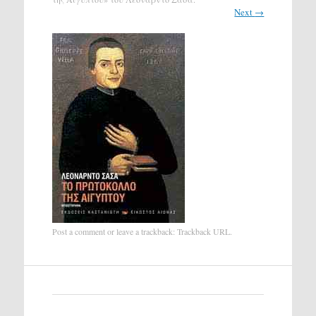
Next
→
Post a comment
or leave a trackback:
Trackback URL
.