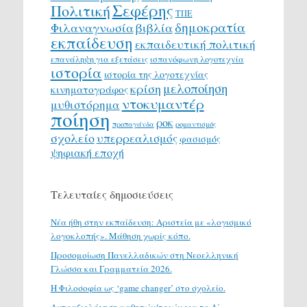
Σεφέρης
Πολιτική
ΤΠΕ
δημοκρατία
Φιλαναγνωσία
βιβλία
εκπαίδευση
εκπαιδευτική πολιτική
επανάληψη για εξετάσεις
ισπανόφωνη λογοτεχνία
ιστορία
ιστορία της λογοτεχνίας
μελοποίηση
κρίση
κινηματογράφος
ντοκυμαντέρ
μυθιστόρημα
ποίηση
ροκ
προπαγάνδα
ρομαντισμός
σχολείο
υπερρεαλισμός
φασισμός
ψηφιακή εποχή
Τελευταίες δημοσιεύσεις
Νέα ήθη στην εκπαίδευση: Αριστεία με «λογισμικό
λογοκλοπής». Μάθηση χωρίς κόπο.
Προσομοίωση Πανελλαδικών στη Νεοελληνική
Γλώσσα και Γραμματεία 2026.
H Φιλοσοφία ως ‘game changer’ στο σχολείο.
Αυτοαξιολόγηση μαθητών/τριών για το Α΄