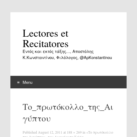
Lectores et
Recitatores
Εντός και εκτός τάξης…, Αποστόλης
Κ.Κωνσταντίνου, Φιλόλογος, @ApKonstantinou
Menu
Skip
to
Το_πρωτόκολλο_της_Αι
content
γύπτου
Published
August 12, 2011
at
188 × 269
in
«Το πρωτόκολλο
της Αιγύπτου» του Λεονάρντο Σάσα.