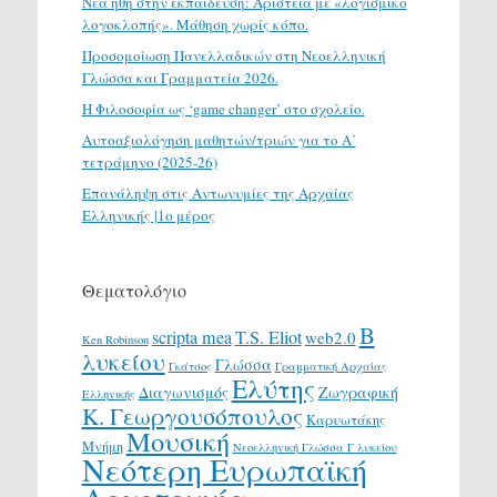
Νέα ήθη στην εκπαίδευση: Αριστεία με «λογισμικό
λογοκλοπής». Μάθηση χωρίς κόπο.
Προσομοίωση Πανελλαδικών στη Νεοελληνική
Γλώσσα και Γραμματεία 2026.
H Φιλοσοφία ως ‘game changer’ στο σχολείο.
Αυτοαξιολόγηση μαθητών/τριών για το Α΄
τετράμηνο (2025-26)
Επανάληψη στις Αντωνυμίες της Αρχαίας
Ελληνικής |1ο μέρος
Θεματολόγιο
Β
scripta mea
T.S. Eliot
web2.0
Ken Robinson
λυκείου
Γλώσσα
Γκάτσος
Γραμματική Αρχαίας
Ελύτης
Διαγωνισμός
Ζωγραφική
Ελληνικής
Κ. Γεωργουσόπουλος
Καρυωτάκης
Μουσική
Μνήμη
Νεοελληνική Γλώσσα Γ λυκείου
Νεότερη Ευρωπαϊκή