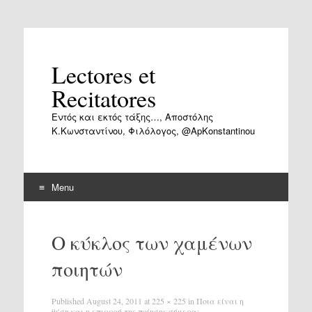
Lectores et
Recitatores
Εντός και εκτός τάξης…, Αποστόλης
Κ.Κωνσταντίνου, Φιλόλογος, @ApKonstantinou
Menu
Skip
to
Ο κύκλος των χαμένων
content
ποιητών
Published
August 24, 2011
at
225 × 225
in
Ποια είναι η
θέση και η επιρροή της ποίησης σήμερα;