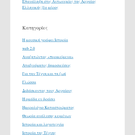
Επανάληψη στις Αντωνυμίες της Αρχαίας
Ελληνικής |1ο μέρος
Κατηγορίες
H μουσική γράφει Ιστορία
web 2.0
Αναζητώντας «περικείμενα»
Αταξινόμητες δημοσιεύσεις
Για την Τέχνη και τη ζωή
Γλώσσα
Διδάσκοντας τους Αρχαίους
Η ομάδα εν δράσει
Ημερολόγιο Καταστρώματος
Θεωρία ανάλυσης κειμένων
Ιστορία και λογοτεχνία
Ιστορία της Τέχνης