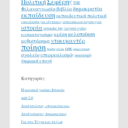
Σεφέρης
Πολιτική
ΤΠΕ
δημοκρατία
Φιλαναγνωσία
βιβλία
εκπαίδευση
εκπαιδευτική πολιτική
επανάληψη για εξετάσεις
ισπανόφωνη λογοτεχνία
ιστορία
ιστορία της λογοτεχνίας
μελοποίηση
κρίση
κινηματογράφος
ντοκυμαντέρ
μυθιστόρημα
ποίηση
ροκ
προπαγάνδα
ρομαντισμός
σχολείο
υπερρεαλισμός
φασισμός
ψηφιακή εποχή
Κατηγορίες
H μουσική γράφει Ιστορία
web 2.0
Αναζητώντας «περικείμενα»
Αταξινόμητες δημοσιεύσεις
Για την Τέχνη και τη ζωή