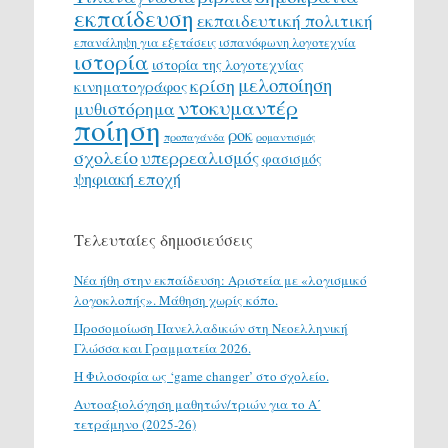
εκπαίδευση
εκπαιδευτική πολιτική
επανάληψη για εξετάσεις
ισπανόφωνη λογοτεχνία
ιστορία
ιστορία της λογοτεχνίας
μελοποίηση
κρίση
κινηματογράφος
ντοκυμαντέρ
μυθιστόρημα
ποίηση
ροκ
προπαγάνδα
ρομαντισμός
σχολείο
υπερρεαλισμός
φασισμός
ψηφιακή εποχή
Τελευταίες δημοσιεύσεις
Νέα ήθη στην εκπαίδευση: Αριστεία με «λογισμικό
λογοκλοπής». Μάθηση χωρίς κόπο.
Προσομοίωση Πανελλαδικών στη Νεοελληνική
Γλώσσα και Γραμματεία 2026.
H Φιλοσοφία ως ‘game changer’ στο σχολείο.
Αυτοαξιολόγηση μαθητών/τριών για το Α΄
τετράμηνο (2025-26)