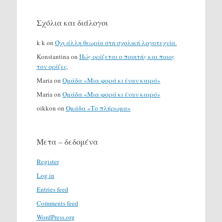
Σχόλια και διάλογοι
k k
on
Όχι άλλη θεωρία στη σχολική λογοτεχνία.
Konstantina
on
Πώς ορίζεται ο ποιητής και ποιος
τον ορίζει;
Maria
on
Ομάδα «Μια φορά κι έναν καιρό»
Maria
on
Ομάδα «Μια φορά κι έναν καιρό»
oikkon
on
Ομάδα «Το πλήρωμα»
Μετα – δεδομένα
Register
Log in
Entries feed
Comments feed
WordPress.org