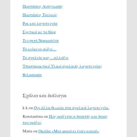
Προτάσεις Ανάγνωσης
Προτάσεις Ταινιών
Ροκ και λογοτεχνία
Σχετικά με το blog
Τενχητή Νοημοσύνη
Το κείμενο σώζει…
Το σχολείο μας…αλλάζει
Υποστηρικτικό Υλικό σχολικής λογοτεχνίας
Φιλοσοφία
Σχόλια και διάλογοι
k k
on
Όχι άλλη θεωρία στη σχολική λογοτεχνία.
Konstantina
on
Πώς ορίζεται ο ποιητής και ποιος
τον ορίζει;
Maria
on
Ομάδα «Μια φορά κι έναν καιρό»