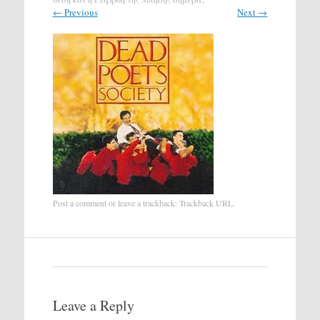
←
Previous
Next
→
Post a comment
or leave a trackback:
Trackback URL
.
Leave a Reply