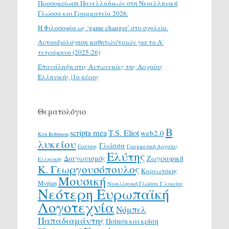
Προσομοίωση Πανελλαδικών στη Νεοελληνική
Γλώσσα και Γραμματεία 2026.
H Φιλοσοφία ως ‘game changer’ στο σχολείο.
Αυτοαξιολόγηση μαθητών/τριών για το Α΄
τετράμηνο (2025-26)
Επανάληψη στις Αντωνυμίες της Αρχαίας
Ελληνικής |1ο μέρος
Θεματολόγιο
Β
scripta mea
T.S. Eliot
web2.0
Ken Robinson
λυκείου
Γλώσσα
Γκάτσος
Γραμματική Αρχαίας
Ελύτης
Διαγωνισμός
Ζωγραφική
Ελληνικής
Κ. Γεωργουσόπουλος
Καρυωτάκης
Μουσική
Μνήμη
Νεοελληνική Γλώσσα Γ λυκείου
Νεότερη Ευρωπαϊκή
Λογοτεχνία
Νόμπελ
Παπαδιαμάντης
Ποίηση και κρίση