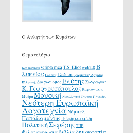
Ο Αυλητής των Κυμάτων
Θεματολόγιο
Β
scripta mea
T.S. Eliot
web2.0
Ken Robinson
λυκείου
Γλώσσα
Γκάτσος
Γραμματική Αρχαίας
Ελύτης
Διαγωνισμός
Ζωγραφική
Ελληνικής
Κ. Γεωργουσόπουλος
Καρυωτάκης
Μουσική
Μνήμη
Νεοελληνική Γλώσσα Γ λυκείου
Νεότερη Ευρωπαϊκή
Λογοτεχνία
Νόμπελ
Παπαδιαμάντης
Ποίηση και κρίση
Σεφέρης
Πολιτική
ΤΠΕ
δημοκρατία
Φιλαναγνωσία
βιβλία