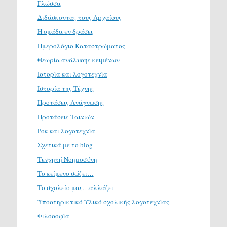
Γλώσσα
Διδάσκοντας τους Αρχαίους
Η ομάδα εν δράσει
Ημερολόγιο Καταστρώματος
Θεωρία ανάλυσης κειμένων
Ιστορία και λογοτεχνία
Ιστορία της Τέχνης
Προτάσεις Ανάγνωσης
Προτάσεις Ταινιών
Ροκ και λογοτεχνία
Σχετικά με το blog
Τενχητή Νοημοσύνη
Το κείμενο σώζει…
Το σχολείο μας…αλλάζει
Υποστηρικτικό Υλικό σχολικής λογοτεχνίας
Φιλοσοφία