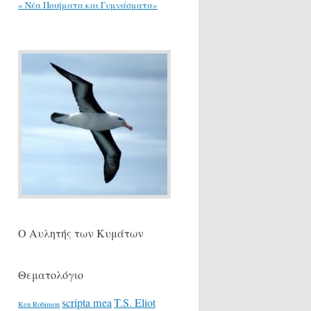
« Νέα Ποιήματα και Γυμνάσματα»
Ο Αυλητής των Κυμάτων
Θεματολόγιο
scripta mea
T.S. Eliot
Ken Robinson