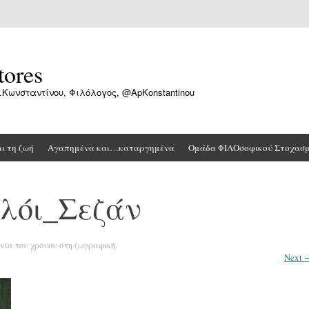
tores
.Κωνσταντίνου, Φιλόλογος, @ApKonstantinou
αι τη ζωή
Αγαπημένα και…καταργημένα
Ομάδα ΦΙΛΟσοφικού Στοχασ
ολόι_Σεζάν
νία του χρόνου στη ζωγραφική.
Next