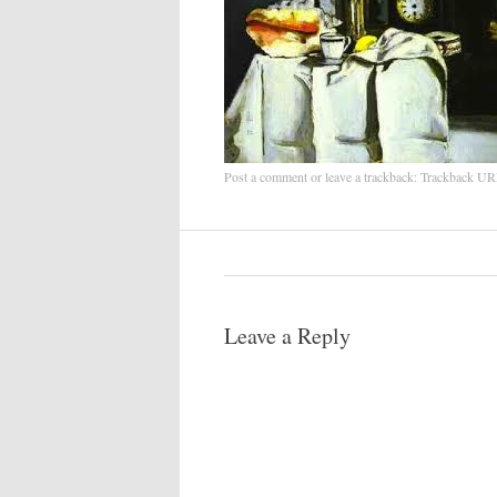
Post a comment
or leave a trackback:
Trackback U
Leave a Reply