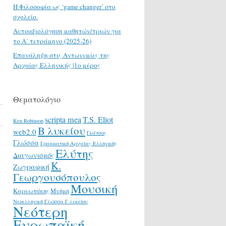
H Φιλοσοφία ως ‘game changer’ στο
σχολείο.
Αυτοαξιολόγηση μαθητών/τριών για
το Α΄ τετράμηνο (2025-26)
Επανάληψη στις Αντωνυμίες της
Αρχαίας Ελληνικής |1ο μέρος
Θεματολόγιο
scripta mea
T.S. Eliot
Ken Robinson
Β λυκείου
web2.0
Γκάτσος
Γλώσσα
Γραμματική Αρχαίας Ελληνικής
Ελύτης
Διαγωνισμός
Κ.
Ζωγραφική
Γεωργουσόπουλος
Μουσική
Καρυωτάκης
Μνήμη
Νεοελληνική Γλώσσα Γ λυκείου
Νεότερη
Ευρωπαϊκή