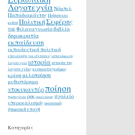
Λογοτεχνία
Νόμπελ
Παπαδιαμάντης
Ποίηση και
Σεφέρης
Πολιτική
κρίση
Φιλαναγνωσία
βιβλία
ΤΠΕ
δημοκρατία
εκπαίδευση
εκπαιδευτική πολιτική
επανάληψη για εξετάσεις
ισπανόφωνη
ιστορία
ιστορία της
λογοτεχνία
κινηματογράφος
λογοτεχνίας
μελοποίηση
κρίση
μυθιστόρημα
ποίηση
ντοκυμαντέρ
σχολείο
ροκ
προπαγάνδα
ρομαντισμός
υπερρεαλισμός
φασισμός
ψηφιακή εποχή
Κατηγορίες