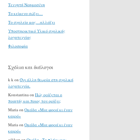
Τενχητή Νοημοσύνη
Το κείμενο σώζει…
Το σχολείο μας…αλλάζει
Υποστηρικτικό Υλικό σχολικής
λογοτεχνίας
Φιλοσοφία
Σχόλια και διάλογοι
k k
on
Όχι άλλη θεωρία στη σχολική
λογοτεχνία.
Konstantina
on
Πώς ορίζεται ο
ποιητής και ποιος τον ορίζει;
Maria
on
Ομάδα «Μια φορά κι έναν
καιρό»
Maria
on
Ομάδα «Μια φορά κι έναν
καιρό»
oikkon
on
Ομάδα «Το πλήρωμα»