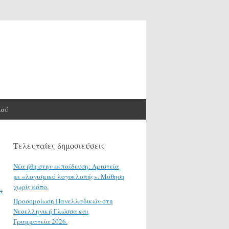
μού
Τελευταίες δημοσιεύσεις
Νέα ήθη στην εκπαίδευση: Αριστεία
με «λογισμικό λογοκλοπής». Μάθηση
χωρίς κόπο.
→
Προσομοίωση Πανελλαδικών στη
Νεοελληνική Γλώσσα και
Γραμματεία 2026.