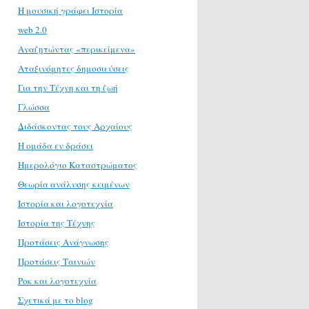
H μουσική γράφει Ιστορία
web 2.0
Αναζητώντας «περικείμενα»
Αταξινόμητες δημοσιεύσεις
Για την Τέχνη και τη ζωή
Γλώσσα
Διδάσκοντας τους Αρχαίους
Η ομάδα εν δράσει
Ημερολόγιο Καταστρώματος
Θεωρία ανάλυσης κειμένων
Ιστορία και λογοτεχνία
Ιστορία της Τέχνης
Προτάσεις Ανάγνωσης
Προτάσεις Ταινιών
Ροκ και λογοτεχνία
Σχετικά με το blog