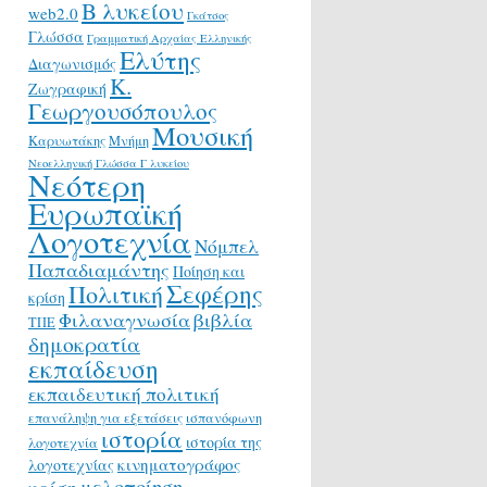
Β λυκείου
web2.0
Γκάτσος
Γλώσσα
Γραμματική Αρχαίας Ελληνικής
Ελύτης
Διαγωνισμός
Κ.
Ζωγραφική
Γεωργουσόπουλος
Μουσική
Καρυωτάκης
Μνήμη
Νεοελληνική Γλώσσα Γ λυκείου
Νεότερη
Ευρωπαϊκή
Λογοτεχνία
Νόμπελ
Παπαδιαμάντης
Ποίηση και
Σεφέρης
Πολιτική
κρίση
Φιλαναγνωσία
βιβλία
ΤΠΕ
δημοκρατία
εκπαίδευση
εκπαιδευτική πολιτική
επανάληψη για εξετάσεις
ισπανόφωνη
ιστορία
ιστορία της
λογοτεχνία
κινηματογράφος
λογοτεχνίας
μελοποίηση
κρίση