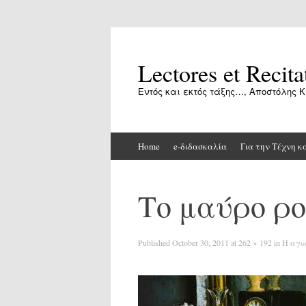
Lectores et Recita
Εντός και εκτός τάξης…, Αποστόλης Κ
Skip
Home
e-διδασκαλία
Για την Τέχνη κ
to
content
Το μαύρο ρ
Published
October 30, 2011
at
262 × 192
in
Η αγω