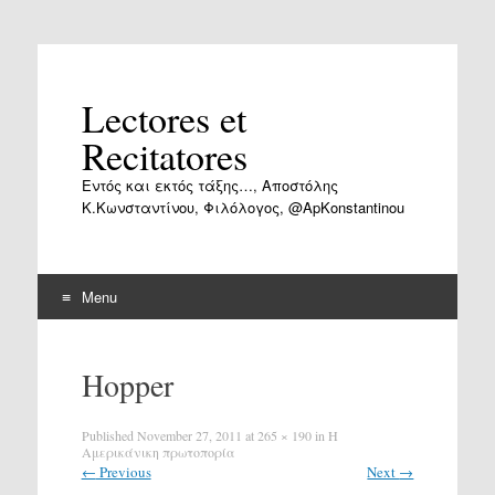
Lectores et
Recitatores
Εντός και εκτός τάξης…, Αποστόλης
Κ.Κωνσταντίνου, Φιλόλογος, @ApKonstantinou
Menu
Skip
to
Hopper
content
Published
November 27, 2011
at
265 × 190
in
Η
Αμερικάνικη πρωτοπορία
←
Previous
Next
→