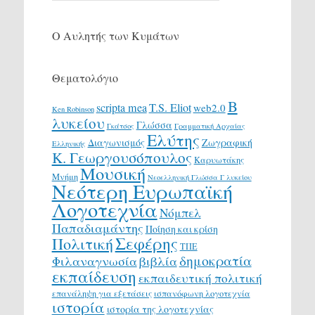
Ο Αυλητής των Κυμάτων
Θεματολόγιο
Β
scripta mea
T.S. Eliot
web2.0
Ken Robinson
λυκείου
Γλώσσα
Γκάτσος
Γραμματική Αρχαίας
Ελύτης
Διαγωνισμός
Ζωγραφική
Ελληνικής
Κ. Γεωργουσόπουλος
Καρυωτάκης
Μουσική
Μνήμη
Νεοελληνική Γλώσσα Γ λυκείου
Νεότερη Ευρωπαϊκή
Λογοτεχνία
Νόμπελ
Παπαδιαμάντης
Ποίηση και κρίση
Σεφέρης
Πολιτική
ΤΠΕ
δημοκρατία
Φιλαναγνωσία
βιβλία
εκπαίδευση
εκπαιδευτική πολιτική
επανάληψη για εξετάσεις
ισπανόφωνη λογοτεχνία
ιστορία
ιστορία της λογοτεχνίας