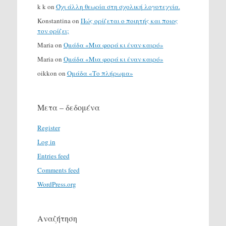
k k
on
Όχι άλλη θεωρία στη σχολική λογοτεχνία.
Konstantina
on
Πώς ορίζεται ο ποιητής και ποιος
τον ορίζει;
Maria
on
Ομάδα «Μια φορά κι έναν καιρό»
Maria
on
Ομάδα «Μια φορά κι έναν καιρό»
oikkon
on
Ομάδα «Το πλήρωμα»
Μετα – δεδομένα
Register
Log in
Entries feed
Comments feed
WordPress.org
Αναζήτηση