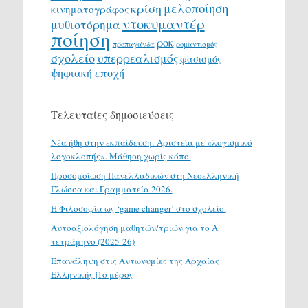
μελοποίηση
κρίση
κινηματογράφος
ντοκυμαντέρ
μυθιστόρημα
ποίηση
ροκ
προπαγάνδα
ρομαντισμός
σχολείο
υπερρεαλισμός
φασισμός
ψηφιακή εποχή
Τελευταίες δημοσιεύσεις
Νέα ήθη στην εκπαίδευση: Αριστεία με «λογισμικό
λογοκλοπής». Μάθηση χωρίς κόπο.
Προσομοίωση Πανελλαδικών στη Νεοελληνική
Γλώσσα και Γραμματεία 2026.
H Φιλοσοφία ως ‘game changer’ στο σχολείο.
Αυτοαξιολόγηση μαθητών/τριών για το Α΄
τετράμηνο (2025-26)
Επανάληψη στις Αντωνυμίες της Αρχαίας
Ελληνικής |1ο μέρος