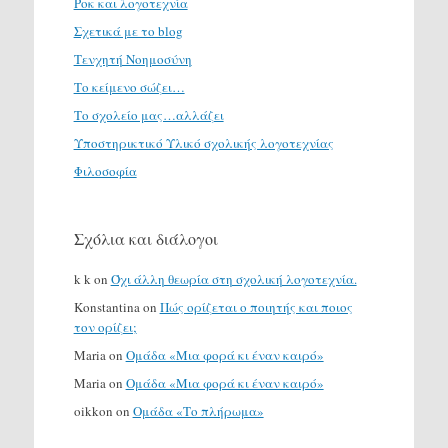
Ροκ και λογοτεχνία
Σχετικά με το blog
Τενχητή Νοημοσύνη
Το κείμενο σώζει…
Το σχολείο μας…αλλάζει
Υποστηρικτικό Υλικό σχολικής λογοτεχνίας
Φιλοσοφία
Σχόλια και διάλογοι
k k
on
Όχι άλλη θεωρία στη σχολική λογοτεχνία.
Konstantina
on
Πώς ορίζεται ο ποιητής και ποιος
τον ορίζει;
Maria
on
Ομάδα «Μια φορά κι έναν καιρό»
Maria
on
Ομάδα «Μια φορά κι έναν καιρό»
oikkon
on
Ομάδα «Το πλήρωμα»