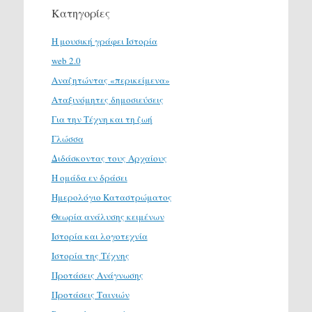
Κατηγορίες
H μουσική γράφει Ιστορία
web 2.0
Αναζητώντας «περικείμενα»
Αταξινόμητες δημοσιεύσεις
Για την Τέχνη και τη ζωή
Γλώσσα
Διδάσκοντας τους Αρχαίους
Η ομάδα εν δράσει
Ημερολόγιο Καταστρώματος
Θεωρία ανάλυσης κειμένων
Ιστορία και λογοτεχνία
Ιστορία της Τέχνης
Προτάσεις Ανάγνωσης
Προτάσεις Ταινιών