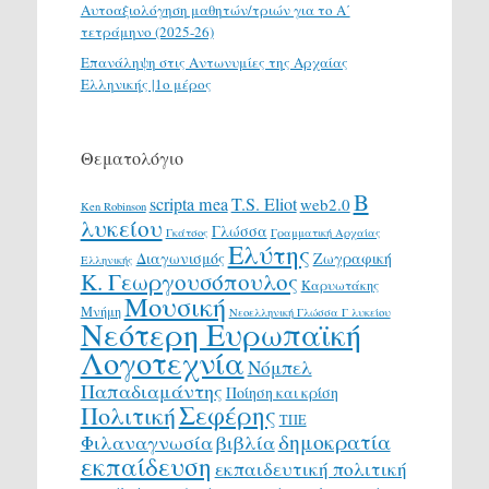
Αυτοαξιολόγηση μαθητών/τριών για το Α΄
τετράμηνο (2025-26)
Επανάληψη στις Αντωνυμίες της Αρχαίας
Ελληνικής |1ο μέρος
Θεματολόγιο
Β
scripta mea
T.S. Eliot
web2.0
Ken Robinson
λυκείου
Γλώσσα
Γκάτσος
Γραμματική Αρχαίας
Ελύτης
Διαγωνισμός
Ζωγραφική
Ελληνικής
Κ. Γεωργουσόπουλος
Καρυωτάκης
Μουσική
Μνήμη
Νεοελληνική Γλώσσα Γ λυκείου
Νεότερη Ευρωπαϊκή
Λογοτεχνία
Νόμπελ
Παπαδιαμάντης
Ποίηση και κρίση
Σεφέρης
Πολιτική
ΤΠΕ
δημοκρατία
Φιλαναγνωσία
βιβλία
εκπαίδευση
εκπαιδευτική πολιτική