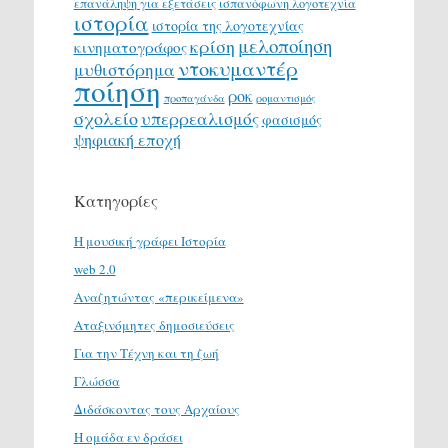
επανάληψη για εξετάσεις
ισπανόφωνη λογοτεχνία
ιστορία
ιστορία της λογοτεχνίας
μελοποίηση
κρίση
κινηματογράφος
ντοκυμαντέρ
μυθιστόρημα
ποίηση
ροκ
προπαγάνδα
ρομαντισμός
σχολείο
υπερρεαλισμός
φασισμός
ψηφιακή εποχή
Κατηγορίες
H μουσική γράφει Ιστορία
web 2.0
Αναζητώντας «περικείμενα»
Αταξινόμητες δημοσιεύσεις
Για την Τέχνη και τη ζωή
Γλώσσα
Διδάσκοντας τους Αρχαίους
Η ομάδα εν δράσει