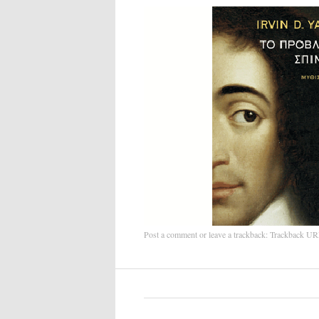
Post a comment
or leave a trackback:
Trackback U