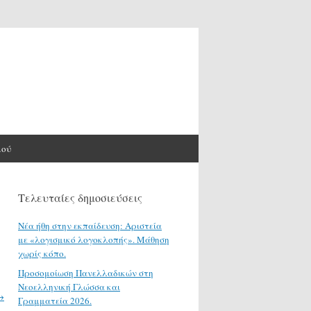
μού
Τελευταίες δημοσιεύσεις
Νέα ήθη στην εκπαίδευση: Αριστεία
με «λογισμικό λογοκλοπής». Μάθηση
χωρίς κόπο.
Προσομοίωση Πανελλαδικών στη
Νεοελληνική Γλώσσα και
→
Γραμματεία 2026.