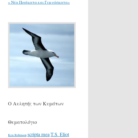
« Νέα Ποιήματα και Γυμνάσματα»
Ο Αυλητής των Κυμάτων
Θεματολόγιο
scripta mea
T.S. Eliot
Ken Robinson