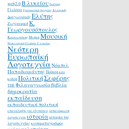
Β λυκείου
web2.0
Γκάτσος
Γλώσσα
Γραμματική Αρχαίας Ελληνικής
Ελύτης
Διαγωνισμός
Κ.
Ζωγραφική
Γεωργουσόπουλος
Μουσική
Καρυωτάκης
Μνήμη
Νεοελληνική Γλώσσα Γ λυκείου
Νεότερη
Ευρωπαϊκή
Λογοτεχνία
Νόμπελ
Παπαδιαμάντης
Ποίηση και
Σεφέρης
Πολιτική
κρίση
Φιλαναγνωσία
βιβλία
ΤΠΕ
δημοκρατία
εκπαίδευση
εκπαιδευτική πολιτική
επανάληψη για εξετάσεις
ισπανόφωνη
ιστορία
ιστορία της
λογοτεχνία
κινηματογράφος
λογοτεχνίας
μελοποίηση
κρίση