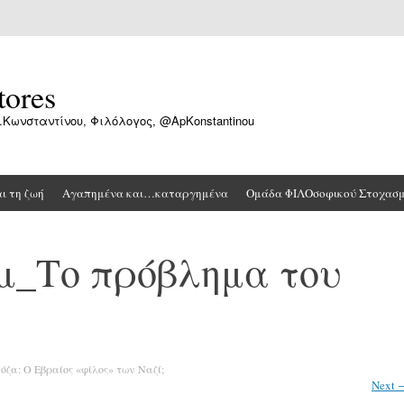
tores
.Κωνσταντίνου, Φιλόλογος, @ApKonstantinou
αι τη ζωή
Αγαπημένα και…καταργημένα
Ομάδα ΦΙΛΟσοφικού Στοχασ
μ_Το πρόβλημα του
όζα: Ο Εβραίος «φίλος» των Ναζί;
Next