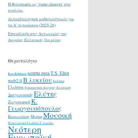
H Φιλοσοφία ως ‘game changer’ στο
σχολείο.
Αυτοαξιολόγηση μαθητών/τριών για
το Α΄ τετράμηνο (2025-26)
Επανάληψη στις Αντωνυμίες της
Αρχαίας Ελληνικής |1ο μέρος
Θεματολόγιο
scripta mea
T.S. Eliot
Ken Robinson
Β λυκείου
web2.0
Γκάτσος
Γλώσσα
Γραμματική Αρχαίας Ελληνικής
Ελύτης
Διαγωνισμός
Κ.
Ζωγραφική
Γεωργουσόπουλος
Μουσική
Καρυωτάκης
Μνήμη
Νεοελληνική Γλώσσα Γ λυκείου
Νεότερη
Ευρωπαϊκή