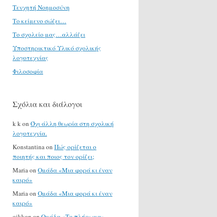
Τενχητή Νοημοσύνη
Το κείμενο σώζει…
Το σχολείο μας…αλλάζει
Υποστηρικτικό Υλικό σχολικής
λογοτεχνίας
Φιλοσοφία
Σχόλια και διάλογοι
k k
on
Όχι άλλη θεωρία στη σχολική
λογοτεχνία.
Konstantina
on
Πώς ορίζεται ο
ποιητής και ποιος τον ορίζει;
Maria
on
Ομάδα «Μια φορά κι έναν
καιρό»
Maria
on
Ομάδα «Μια φορά κι έναν
καιρό»
oikkon
on
Ομάδα «Το πλήρωμα»