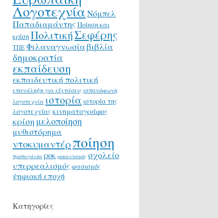
Λογοτεχνία
Νόμπελ
Παπαδιαμάντης
Ποίηση και
Σεφέρης
Πολιτική
κρίση
Φιλαναγνωσία
βιβλία
ΤΠΕ
δημοκρατία
εκπαίδευση
εκπαιδευτική πολιτική
επανάληψη για εξετάσεις
ισπανόφωνη
ιστορία
ιστορία της
λογοτεχνία
κινηματογράφος
λογοτεχνίας
μελοποίηση
κρίση
μυθιστόρημα
ποίηση
ντοκυμαντέρ
σχολείο
ροκ
προπαγάνδα
ρομαντισμός
υπερρεαλισμός
φασισμός
ψηφιακή εποχή
Κατηγορίες