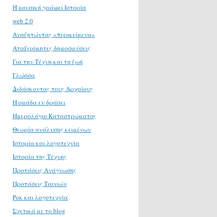
H μουσική γράφει Ιστορία
web 2.0
Αναζητώντας «περικείμενα»
Αταξινόμητες δημοσιεύσεις
Για την Τέχνη και τη ζωή
Γλώσσα
Διδάσκοντας τους Αρχαίους
Η ομάδα εν δράσει
Ημερολόγιο Καταστρώματος
Θεωρία ανάλυσης κειμένων
Ιστορία και λογοτεχνία
Ιστορία της Τέχνης
Προτάσεις Ανάγνωσης
Προτάσεις Ταινιών
Ροκ και λογοτεχνία
Σχετικά με το blog