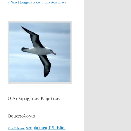
« Νέα Ποιήματα και Γυμνάσματα»
Ο Αυλητής των Κυμάτων
Θεματολόγιο
scripta mea
T.S. Eliot
Ken Robinson