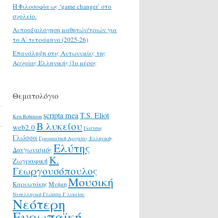
H Φιλοσοφία ως ‘game changer’ στο
σχολείο.
Αυτοαξιολόγηση μαθητών/τριών για
το Α΄ τετράμηνο (2025-26)
Επανάληψη στις Αντωνυμίες της
Αρχαίας Ελληνικής |1ο μέρος
Θεματολόγιο
scripta mea
T.S. Eliot
Ken Robinson
Β λυκείου
web2.0
Γκάτσος
Γλώσσα
Γραμματική Αρχαίας Ελληνικής
Ελύτης
Διαγωνισμός
Κ.
Ζωγραφική
Γεωργουσόπουλος
Μουσική
Καρυωτάκης
Μνήμη
Νεοελληνική Γλώσσα Γ λυκείου
Νεότερη
Ευρωπαϊκή