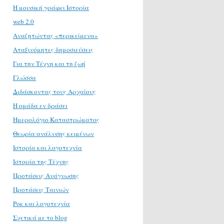
H μουσική γράφει Ιστορία
web 2.0
Αναζητώντας «περικείμενα»
Αταξινόμητες δημοσιεύσεις
Για την Τέχνη και τη ζωή
Γλώσσα
Διδάσκοντας τους Αρχαίους
Η ομάδα εν δράσει
Ημερολόγιο Καταστρώματος
Θεωρία ανάλυσης κειμένων
Ιστορία και λογοτεχνία
Ιστορία της Τέχνης
Προτάσεις Ανάγνωσης
Προτάσεις Ταινιών
Ροκ και λογοτεχνία
Σχετικά με το blog