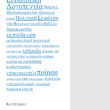
Λογοτεχνία
Νόμπελ
Παπαδιαμάντης
Ποίηση και
Σεφέρης
Πολιτική
κρίση
Φιλαναγνωσία
βιβλία
ΤΠΕ
δημοκρατία
εκπαίδευση
εκπαιδευτική πολιτική
επανάληψη για εξετάσεις
ισπανόφωνη
ιστορία
ιστορία της
λογοτεχνία
κινηματογράφος
λογοτεχνίας
μελοποίηση
κρίση
μυθιστόρημα
ποίηση
ντοκυμαντέρ
σχολείο
ροκ
προπαγάνδα
ρομαντισμός
υπερρεαλισμός
φασισμός
ψηφιακή εποχή
Κατηγορίες