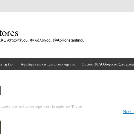
tores
.Κωνσταντίνου, Φιλόλογος, @ApKonstantinou
αι τη ζωή
Αγαπημένα και…καταργημένα
Ομάδα ΦΙΛΟσοφικού Στοχασ
l
μασία για το διαγώνισμα στην Ιστορία της Τέχνης !
Next