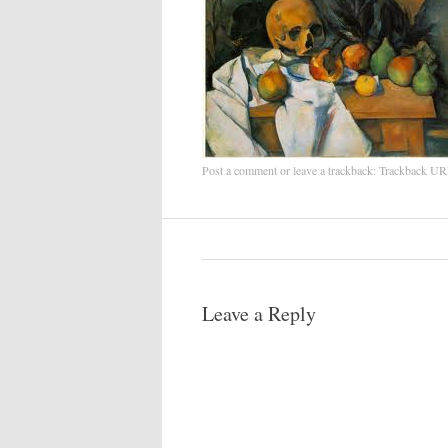
Post a comment
or leave a trackback:
Trackback U
Leave a Reply