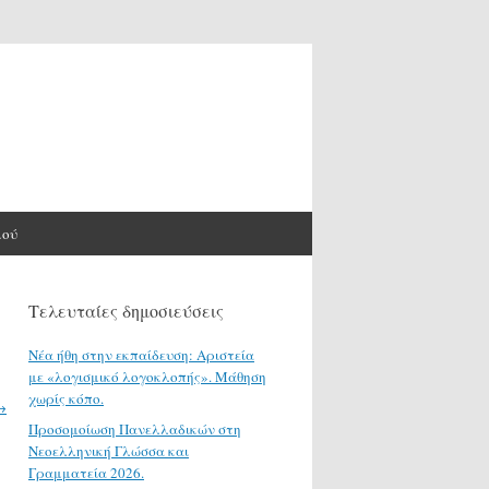
μού
Τελευταίες δημοσιεύσεις
Νέα ήθη στην εκπαίδευση: Αριστεία
με «λογισμικό λογοκλοπής». Μάθηση
χωρίς κόπο.
→
Προσομοίωση Πανελλαδικών στη
Νεοελληνική Γλώσσα και
Γραμματεία 2026.