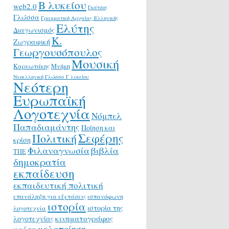
Β λυκείου
web2.0
Γκάτσος
Γλώσσα
Γραμματική Αρχαίας Ελληνικής
Ελύτης
Διαγωνισμός
Κ.
Ζωγραφική
Γεωργουσόπουλος
Μουσική
Καρυωτάκης
Μνήμη
Νεοελληνική Γλώσσα Γ λυκείου
Νεότερη
Ευρωπαϊκή
Λογοτεχνία
Νόμπελ
Παπαδιαμάντης
Ποίηση και
Σεφέρης
Πολιτική
κρίση
Φιλαναγνωσία
βιβλία
ΤΠΕ
δημοκρατία
εκπαίδευση
εκπαιδευτική πολιτική
επανάληψη για εξετάσεις
ισπανόφωνη
ιστορία
ιστορία της
λογοτεχνία
κινηματογράφος
λογοτεχνίας
μελοποίηση
κρίση