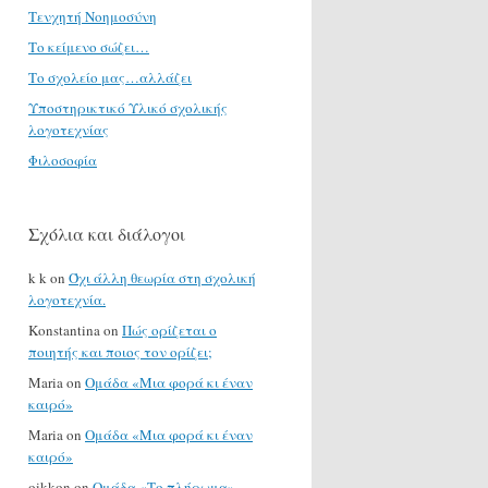
Τενχητή Νοημοσύνη
Το κείμενο σώζει…
Το σχολείο μας…αλλάζει
Υποστηρικτικό Υλικό σχολικής
λογοτεχνίας
Φιλοσοφία
Σχόλια και διάλογοι
k k
on
Όχι άλλη θεωρία στη σχολική
λογοτεχνία.
Konstantina
on
Πώς ορίζεται ο
ποιητής και ποιος τον ορίζει;
Maria
on
Ομάδα «Μια φορά κι έναν
καιρό»
Maria
on
Ομάδα «Μια φορά κι έναν
καιρό»
oikkon
on
Ομάδα «Το πλήρωμα»