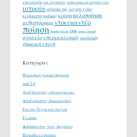
επανάληψη για εξετάσεις
ισπανόφωνη λογοτεχνία
ιστορία
ιστορία της λογοτεχνίας
μελοποίηση
κρίση
κινηματογράφος
ντοκυμαντέρ
μυθιστόρημα
ποίηση
ροκ
προπαγάνδα
ρομαντισμός
σχολείο
υπερρεαλισμός
φασισμός
ψηφιακή εποχή
Κατηγορίες
H μουσική γράφει Ιστορία
web 2.0
Αναζητώντας «περικείμενα»
Αταξινόμητες δημοσιεύσεις
Για την Τέχνη και τη ζωή
Γλώσσα
Διδάσκοντας τους Αρχαίους
Η ομάδα εν δράσει