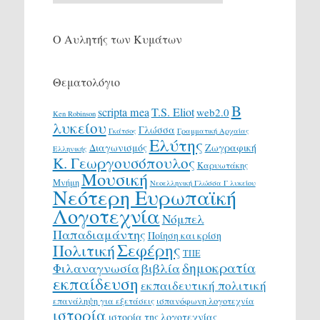
Ο Αυλητής των Κυμάτων
Θεματολόγιο
Β
scripta mea
T.S. Eliot
web2.0
Ken Robinson
λυκείου
Γλώσσα
Γκάτσος
Γραμματική Αρχαίας
Ελύτης
Διαγωνισμός
Ζωγραφική
Ελληνικής
Κ. Γεωργουσόπουλος
Καρυωτάκης
Μουσική
Μνήμη
Νεοελληνική Γλώσσα Γ λυκείου
Νεότερη Ευρωπαϊκή
Λογοτεχνία
Νόμπελ
Παπαδιαμάντης
Ποίηση και κρίση
Σεφέρης
Πολιτική
ΤΠΕ
δημοκρατία
Φιλαναγνωσία
βιβλία
εκπαίδευση
εκπαιδευτική πολιτική
επανάληψη για εξετάσεις
ισπανόφωνη λογοτεχνία
ιστορία
ιστορία της λογοτεχνίας