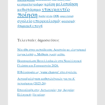
μελοποίηση
κρίση
κινηματογράφος
ντοκυμαντέρ
μυθιστόρημα
ποίηση
ροκ
προπαγάνδα
ρομαντισμός
σχολείο
υπερρεαλισμός
φασισμός
ψηφιακή εποχή
Τελευταίες δημοσιεύσεις
Νέα ήθη στην εκπαίδευση: Αριστεία με «λογισμικό
λογοκλοπής». Μάθηση χωρίς κόπο.
Προσομοίωση Πανελλαδικών στη Νεοελληνική
Γλώσσα και Γραμματεία 2026.
H Φιλοσοφία ως ‘game changer’ στο σχολείο.
Αυτοαξιολόγηση μαθητών/τριών για το Α΄
τετράμηνο (2025-26)
Επανάληψη στις Αντωνυμίες της Αρχαίας
Ελληνικής |1ο μέρος