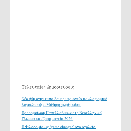
Τελευταίες δημοσιεύσεις
Νέα ήθη στην εκπαίδευση: Αριστεία με «λογισμικό
λογοκλοπής». Μάθηση χωρίς κόπο.
Προσομοίωση Πανελλαδικών στη Νεοελληνική
Γλώσσα και Γραμματεία 2026.
H Φιλοσοφία ως ‘game changer’ στο σχολείο.