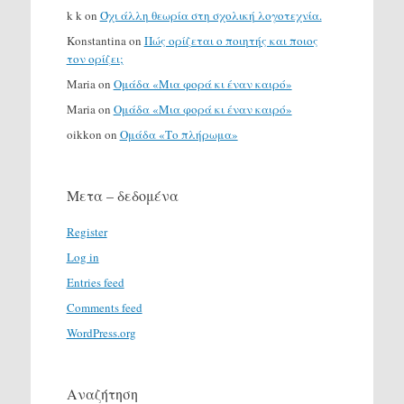
k k
on
Όχι άλλη θεωρία στη σχολική λογοτεχνία.
Konstantina
on
Πώς ορίζεται ο ποιητής και ποιος
τον ορίζει;
Maria
on
Ομάδα «Μια φορά κι έναν καιρό»
Maria
on
Ομάδα «Μια φορά κι έναν καιρό»
oikkon
on
Ομάδα «Το πλήρωμα»
Μετα – δεδομένα
Register
Log in
Entries feed
Comments feed
WordPress.org
Αναζήτηση