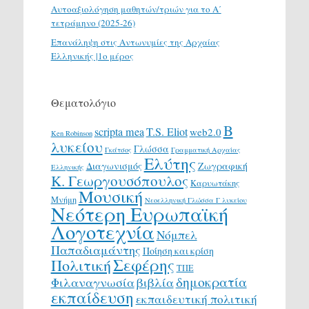
Αυτοαξιολόγηση μαθητών/τριών για το Α΄
τετράμηνο (2025-26)
Επανάληψη στις Αντωνυμίες της Αρχαίας
Ελληνικής |1ο μέρος
Θεματολόγιο
Β
scripta mea
T.S. Eliot
web2.0
Ken Robinson
λυκείου
Γλώσσα
Γκάτσος
Γραμματική Αρχαίας
Ελύτης
Διαγωνισμός
Ζωγραφική
Ελληνικής
Κ. Γεωργουσόπουλος
Καρυωτάκης
Μουσική
Μνήμη
Νεοελληνική Γλώσσα Γ λυκείου
Νεότερη Ευρωπαϊκή
Λογοτεχνία
Νόμπελ
Παπαδιαμάντης
Ποίηση και κρίση
Σεφέρης
Πολιτική
ΤΠΕ
δημοκρατία
Φιλαναγνωσία
βιβλία
εκπαίδευση
εκπαιδευτική πολιτική