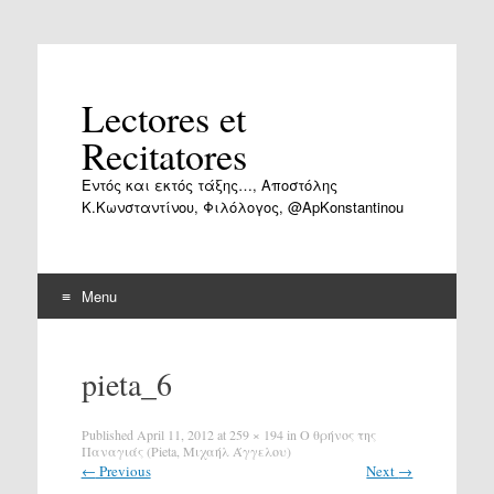
Lectores et
Recitatores
Εντός και εκτός τάξης…, Αποστόλης
Κ.Κωνσταντίνου, Φιλόλογος, @ApKonstantinou
Menu
Skip
to
pieta_6
content
Published
April 11, 2012
at
259 × 194
in
Ο θρήνος της
Παναγιάς (Pieta, Μιχαήλ Άγγελου)
←
Previous
Next
→