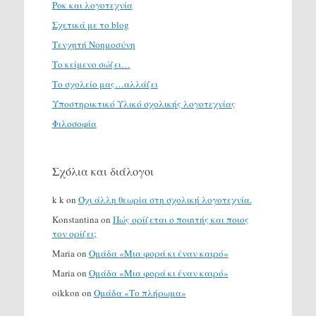
Ροκ και λογοτεχνία
Σχετικά με το blog
Τενχητή Νοημοσύνη
Το κείμενο σώζει…
Το σχολείο μας…αλλάζει
Υποστηρικτικό Υλικό σχολικής λογοτεχνίας
Φιλοσοφία
Σχόλια και διάλογοι
k k
on
Όχι άλλη θεωρία στη σχολική λογοτεχνία.
Konstantina
on
Πώς ορίζεται ο ποιητής και ποιος
τον ορίζει;
Maria
on
Ομάδα «Μια φορά κι έναν καιρό»
Maria
on
Ομάδα «Μια φορά κι έναν καιρό»
oikkon
on
Ομάδα «Το πλήρωμα»