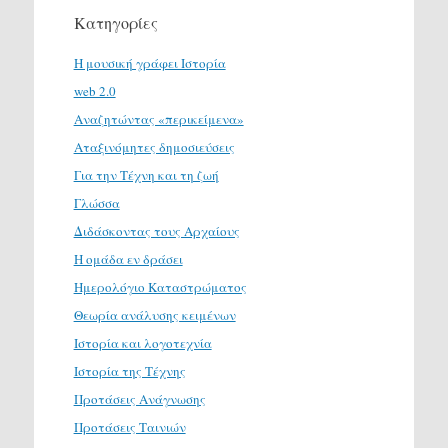
Κατηγορίες
H μουσική γράφει Ιστορία
web 2.0
Αναζητώντας «περικείμενα»
Αταξινόμητες δημοσιεύσεις
Για την Τέχνη και τη ζωή
Γλώσσα
Διδάσκοντας τους Αρχαίους
Η ομάδα εν δράσει
Ημερολόγιο Καταστρώματος
Θεωρία ανάλυσης κειμένων
Ιστορία και λογοτεχνία
Ιστορία της Τέχνης
Προτάσεις Ανάγνωσης
Προτάσεις Ταινιών