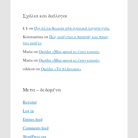
Σχόλια και διάλογοι
k k
on
Όχι άλλη θεωρία στη σχολική λογοτεχνία.
Konstantina
on
Πώς ορίζεται ο ποιητής και ποιος
τον ορίζει;
Maria
on
Ομάδα «Μια φορά κι έναν καιρό»
Maria
on
Ομάδα «Μια φορά κι έναν καιρό»
oikkon
on
Ομάδα «Το πλήρωμα»
Μετα – δεδομένα
Register
Log in
Entries feed
Comments feed
WordPress.org