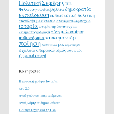
Σεφέρης
Πολιτική
ΤΠΕ
δημοκρατία
Φιλαναγνωσία
βιβλία
εκπαίδευση
εκπαιδευτική πολιτική
επανάληψη για εξετάσεις
ισπανόφωνη λογοτεχνία
ιστορία
ιστορία της λογοτεχνίας
μελοποίηση
κρίση
κινηματογράφος
ντοκυμαντέρ
μυθιστόρημα
ποίηση
ροκ
προπαγάνδα
ρομαντισμός
σχολείο
υπερρεαλισμός
φασισμός
ψηφιακή εποχή
Κατηγορίες
H μουσική γράφει Ιστορία
web 2.0
Αναζητώντας «περικείμενα»
Αταξινόμητες δημοσιεύσεις
Για την Τέχνη και τη ζωή