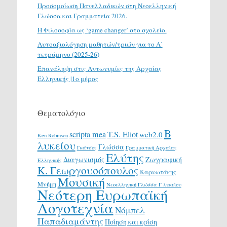
Προσομοίωση Πανελλαδικών στη Νεοελληνική
Γλώσσα και Γραμματεία 2026.
H Φιλοσοφία ως ‘game changer’ στο σχολείο.
Αυτοαξιολόγηση μαθητών/τριών για το Α΄
τετράμηνο (2025-26)
Επανάληψη στις Αντωνυμίες της Αρχαίας
Ελληνικής |1ο μέρος
Θεματολόγιο
Β
scripta mea
T.S. Eliot
web2.0
Ken Robinson
λυκείου
Γλώσσα
Γκάτσος
Γραμματική Αρχαίας
Ελύτης
Διαγωνισμός
Ζωγραφική
Ελληνικής
Κ. Γεωργουσόπουλος
Καρυωτάκης
Μουσική
Μνήμη
Νεοελληνική Γλώσσα Γ λυκείου
Νεότερη Ευρωπαϊκή
Λογοτεχνία
Νόμπελ
Παπαδιαμάντης
Ποίηση και κρίση