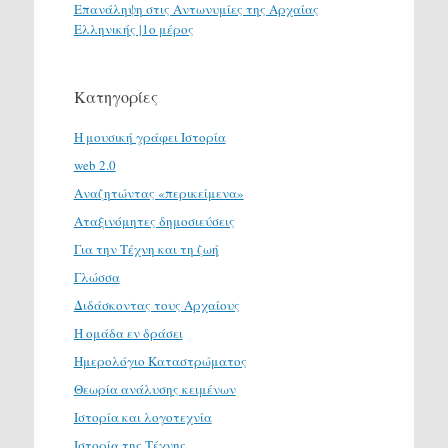
Επανάληψη στις Αντωνυμίες της Αρχαίας
Ελληνικής |1ο μέρος
Κατηγορίες
H μουσική γράφει Ιστορία
web 2.0
Αναζητώντας «περικείμενα»
Αταξινόμητες δημοσιεύσεις
Για την Τέχνη και τη ζωή
Γλώσσα
Διδάσκοντας τους Αρχαίους
Η ομάδα εν δράσει
Ημερολόγιο Καταστρώματος
Θεωρία ανάλυσης κειμένων
Ιστορία και λογοτεχνία
Ιστορία της Τέχνης