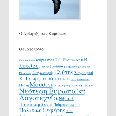
Ο Αυλητής των Κυμάτων
Θεματολόγιο
Β
scripta mea
T.S. Eliot
web2.0
Ken Robinson
λυκείου
Γλώσσα
Γκάτσος
Γραμματική Αρχαίας
Ελύτης
Διαγωνισμός
Ζωγραφική
Ελληνικής
Κ. Γεωργουσόπουλος
Καρυωτάκης
Μουσική
Μνήμη
Νεοελληνική Γλώσσα Γ λυκείου
Νεότερη Ευρωπαϊκή
Λογοτεχνία
Νόμπελ
Παπαδιαμάντης
Ποίηση και κρίση
Σεφέρης
Πολιτική
ΤΠΕ
δημοκρατία