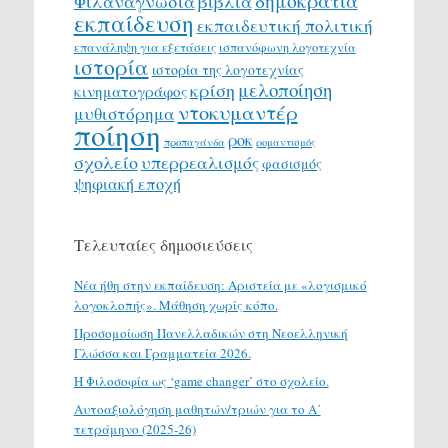
Φιλαναγνωσία
βιβλία
εκπαίδευση
εκπαιδευτική πολιτική
επανάληψη για εξετάσεις
ισπανόφωνη λογοτεχνία
ιστορία
ιστορία της λογοτεχνίας
μελοποίηση
κρίση
κινηματογράφος
ντοκυμαντέρ
μυθιστόρημα
ποίηση
ροκ
προπαγάνδα
ρομαντισμός
σχολείο
υπερρεαλισμός
φασισμός
ψηφιακή εποχή
Τελευταίες δημοσιεύσεις
Νέα ήθη στην εκπαίδευση: Αριστεία με «λογισμικό
λογοκλοπής». Μάθηση χωρίς κόπο.
Προσομοίωση Πανελλαδικών στη Νεοελληνική
Γλώσσα και Γραμματεία 2026.
H Φιλοσοφία ως ‘game changer’ στο σχολείο.
Αυτοαξιολόγηση μαθητών/τριών για το Α΄
τετράμηνο (2025-26)