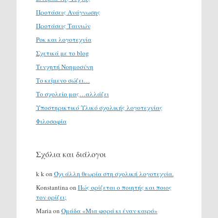
Προτάσεις Ανάγνωσης
Προτάσεις Ταινιών
Ροκ και λογοτεχνία
Σχετικά με το blog
Τενχητή Νοημοσύνη
Το κείμενο σώζει…
Το σχολείο μας…αλλάζει
Υποστηρικτικό Υλικό σχολικής λογοτεχνίας
Φιλοσοφία
Σχόλια και διάλογοι
k k
on
Όχι άλλη θεωρία στη σχολική λογοτεχνία.
Konstantina
on
Πώς ορίζεται ο ποιητής και ποιος
τον ορίζει;
Maria
on
Ομάδα «Μια φορά κι έναν καιρό»