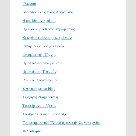
Γλώσσα
Διδάσκοντας τους Αρχαίους
Η ομάδα εν δράσει
Ημερολόγιο Καταστρώματος
Θεωρία ανάλυσης κειμένων
Ιστορία και λογοτεχνία
Ιστορία της Τέχνης
Προτάσεις Ανάγνωσης
Προτάσεις Ταινιών
Ροκ και λογοτεχνία
Σχετικά με το blog
Τενχητή Νοημοσύνη
Το κείμενο σώζει…
Το σχολείο μας…αλλάζει
Υποστηρικτικό Υλικό σχολικής λογοτεχνίας
Φιλοσοφία