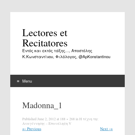
Lectores et
Recitatores
Εντός και εκτός τάξης…, Αποστόλης
Κ.Κωνσταντίνου, Φιλόλογος, @ApKonstantinou
Menu
Skip
to
Madonna_1
content
Published
June 2, 2012
at
188 × 268
in
Η τέχνη της
Αναγέννησης – Επανάληψη V
←
Previous
Next
→