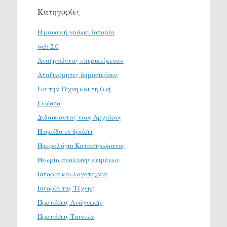
Κατηγορίες
H μουσική γράφει Ιστορία
web 2.0
Αναζητώντας «περικείμενα»
Αταξινόμητες δημοσιεύσεις
Για την Τέχνη και τη ζωή
Γλώσσα
Διδάσκοντας τους Αρχαίους
Η ομάδα εν δράσει
Ημερολόγιο Καταστρώματος
Θεωρία ανάλυσης κειμένων
Ιστορία και λογοτεχνία
Ιστορία της Τέχνης
Προτάσεις Ανάγνωσης
Προτάσεις Ταινιών