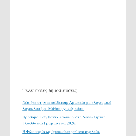
Τελευταίες δημοσιεύσεις
Νέα ήθη στην εκπαίδευση: Αριστεία με «λογισμικό
λογοκλοπής». Μάθηση χωρίς κόπο.
Προσομοίωση Πανελλαδικών στη Νεοελληνική
Γλώσσα και Γραμματεία 2026.
H Φιλοσοφία ως ‘game changer’ στο σχολείο.