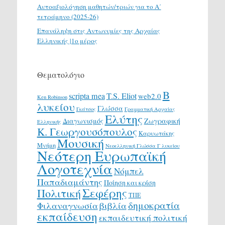
Αυτοαξιολόγηση μαθητών/τριών για το Α΄
τετράμηνο (2025-26)
Επανάληψη στις Αντωνυμίες της Αρχαίας
Ελληνικής |1ο μέρος
Θεματολόγιο
Β
scripta mea
T.S. Eliot
web2.0
Ken Robinson
λυκείου
Γλώσσα
Γκάτσος
Γραμματική Αρχαίας
Ελύτης
Διαγωνισμός
Ζωγραφική
Ελληνικής
Κ. Γεωργουσόπουλος
Καρυωτάκης
Μουσική
Μνήμη
Νεοελληνική Γλώσσα Γ λυκείου
Νεότερη Ευρωπαϊκή
Λογοτεχνία
Νόμπελ
Παπαδιαμάντης
Ποίηση και κρίση
Σεφέρης
Πολιτική
ΤΠΕ
δημοκρατία
Φιλαναγνωσία
βιβλία
εκπαίδευση
εκπαιδευτική πολιτική