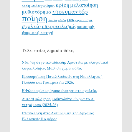
μελοποίηση
κρίση
κινηματογράφος
ντοκυμαντέρ
μυθιστόρημα
ποίηση
ροκ
προπαγάνδα
ρομαντισμός
σχολείο
υπερρεαλισμός
φασισμός
ψηφιακή εποχή
Τελευταίες δημοσιεύσεις
Νέα ήθη στην εκπαίδευση: Αριστεία με «λογισμικό
λογοκλοπής». Μάθηση χωρίς κόπο.
Προσομοίωση Πανελλαδικών στη Νεοελληνική
Γλώσσα και Γραμματεία 2026.
H Φιλοσοφία ως ‘game changer’ στο σχολείο.
Αυτοαξιολόγηση μαθητών/τριών για το Α΄
τετράμηνο (2025-26)
Επανάληψη στις Αντωνυμίες της Αρχαίας
Ελληνικής |1ο μέρος