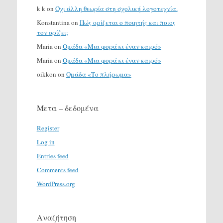
k k
on
Όχι άλλη θεωρία στη σχολική λογοτεχνία.
Konstantina
on
Πώς ορίζεται ο ποιητής και ποιος
τον ορίζει;
Maria
on
Ομάδα «Μια φορά κι έναν καιρό»
Maria
on
Ομάδα «Μια φορά κι έναν καιρό»
oikkon
on
Ομάδα «Το πλήρωμα»
Μετα – δεδομένα
Register
Log in
Entries feed
Comments feed
WordPress.org
Αναζήτηση