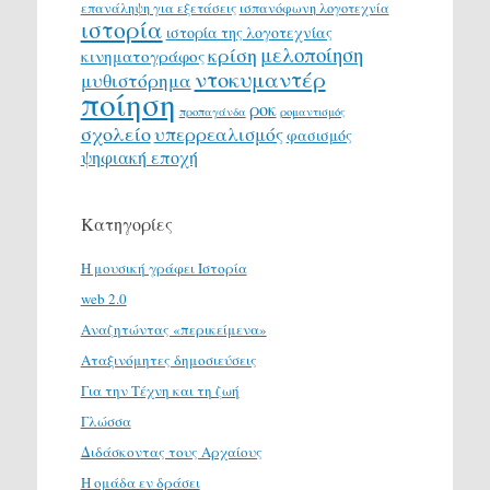
επανάληψη για εξετάσεις
ισπανόφωνη λογοτεχνία
ιστορία
ιστορία της λογοτεχνίας
μελοποίηση
κρίση
κινηματογράφος
ντοκυμαντέρ
μυθιστόρημα
ποίηση
ροκ
προπαγάνδα
ρομαντισμός
σχολείο
υπερρεαλισμός
φασισμός
ψηφιακή εποχή
Κατηγορίες
H μουσική γράφει Ιστορία
web 2.0
Αναζητώντας «περικείμενα»
Αταξινόμητες δημοσιεύσεις
Για την Τέχνη και τη ζωή
Γλώσσα
Διδάσκοντας τους Αρχαίους
Η ομάδα εν δράσει