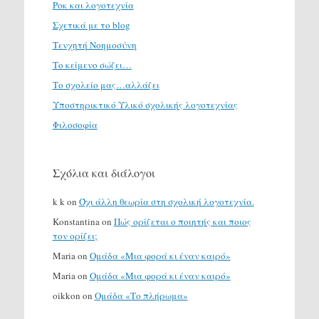
Ροκ και λογοτεχνία
Σχετικά με το blog
Τενχητή Νοημοσύνη
Το κείμενο σώζει…
Το σχολείο μας…αλλάζει
Υποστηρικτικό Υλικό σχολικής λογοτεχνίας
Φιλοσοφία
Σχόλια και διάλογοι
k k
on
Όχι άλλη θεωρία στη σχολική λογοτεχνία.
Konstantina
on
Πώς ορίζεται ο ποιητής και ποιος
τον ορίζει;
Maria
on
Ομάδα «Μια φορά κι έναν καιρό»
Maria
on
Ομάδα «Μια φορά κι έναν καιρό»
oikkon
on
Ομάδα «Το πλήρωμα»