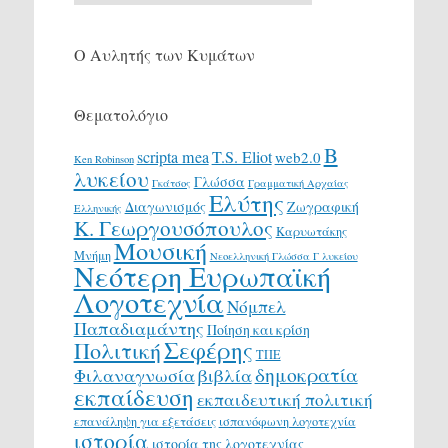
Ο Αυλητής των Κυμάτων
Θεματολόγιο
Β
scripta mea
T.S. Eliot
web2.0
Ken Robinson
λυκείου
Γλώσσα
Γκάτσος
Γραμματική Αρχαίας
Ελύτης
Διαγωνισμός
Ζωγραφική
Ελληνικής
Κ. Γεωργουσόπουλος
Καρυωτάκης
Μουσική
Μνήμη
Νεοελληνική Γλώσσα Γ λυκείου
Νεότερη Ευρωπαϊκή
Λογοτεχνία
Νόμπελ
Παπαδιαμάντης
Ποίηση και κρίση
Σεφέρης
Πολιτική
ΤΠΕ
δημοκρατία
Φιλαναγνωσία
βιβλία
εκπαίδευση
εκπαιδευτική πολιτική
επανάληψη για εξετάσεις
ισπανόφωνη λογοτεχνία
ιστορία
ιστορία της λογοτεχνίας