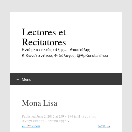
Lectores et
Recitatores
Εντός και εκτός τάξης…, Αποστόλης
Κ.Κωνσταντίνου, Φιλόλογος, @ApKonstantinou
Menu
Skip
to
Mona Lisa
content
Published
June 2, 2012
at
259 × 194
in
Η τέχνη της
Αναγέννησης – Επανάληψη V
←
Previous
Next
→