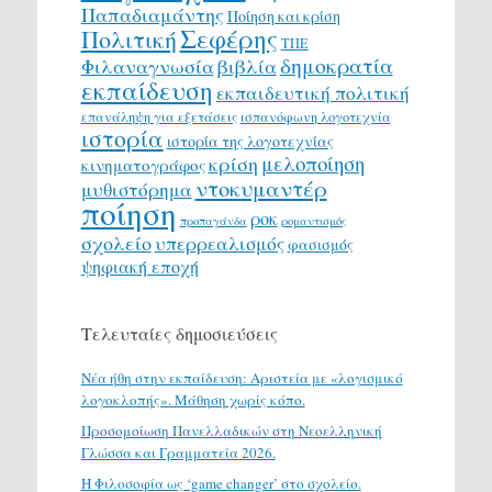
Παπαδιαμάντης
Ποίηση και κρίση
Σεφέρης
Πολιτική
ΤΠΕ
δημοκρατία
Φιλαναγνωσία
βιβλία
εκπαίδευση
εκπαιδευτική πολιτική
επανάληψη για εξετάσεις
ισπανόφωνη λογοτεχνία
ιστορία
ιστορία της λογοτεχνίας
μελοποίηση
κρίση
κινηματογράφος
ντοκυμαντέρ
μυθιστόρημα
ποίηση
ροκ
προπαγάνδα
ρομαντισμός
σχολείο
υπερρεαλισμός
φασισμός
ψηφιακή εποχή
Τελευταίες δημοσιεύσεις
Νέα ήθη στην εκπαίδευση: Αριστεία με «λογισμικό
λογοκλοπής». Μάθηση χωρίς κόπο.
Προσομοίωση Πανελλαδικών στη Νεοελληνική
Γλώσσα και Γραμματεία 2026.
H Φιλοσοφία ως ‘game changer’ στο σχολείο.