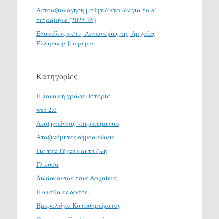
Αυτοαξιολόγηση μαθητών/τριών για το Α΄
τετράμηνο (2025-26)
Επανάληψη στις Αντωνυμίες της Αρχαίας
Ελληνικής |1ο μέρος
Κατηγορίες
H μουσική γράφει Ιστορία
web 2.0
Αναζητώντας «περικείμενα»
Αταξινόμητες δημοσιεύσεις
Για την Τέχνη και τη ζωή
Γλώσσα
Διδάσκοντας τους Αρχαίους
Η ομάδα εν δράσει
Ημερολόγιο Καταστρώματος
Θεωρία ανάλυσης κειμένων