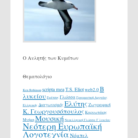
Ο Αυλητής των Κυμάτων
Θεματολόγιο
Β
scripta mea
T.S. Eliot
web2.0
Ken Robinson
λυκείου
Γλώσσα
Γκάτσος
Γραμματική Αρχαίας
Ελύτης
Διαγωνισμός
Ζωγραφική
Ελληνικής
Κ. Γεωργουσόπουλος
Καρυωτάκης
Μουσική
Μνήμη
Νεοελληνική Γλώσσα Γ λυκείου
Νεότερη Ευρωπαϊκή
Λογοτεχνία
Νόμπελ