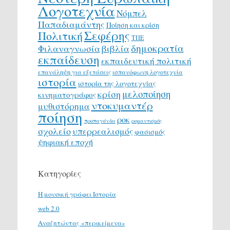
Λογοτεχνία
Νόμπελ
Παπαδιαμάντης
Ποίηση και κρίση
Σεφέρης
Πολιτική
ΤΠΕ
δημοκρατία
Φιλαναγνωσία
βιβλία
εκπαίδευση
εκπαιδευτική πολιτική
επανάληψη για εξετάσεις
ισπανόφωνη λογοτεχνία
ιστορία
ιστορία της λογοτεχνίας
μελοποίηση
κρίση
κινηματογράφος
ντοκυμαντέρ
μυθιστόρημα
ποίηση
ροκ
προπαγάνδα
ρομαντισμός
σχολείο
υπερρεαλισμός
φασισμός
ψηφιακή εποχή
Κατηγορίες
H μουσική γράφει Ιστορία
web 2.0
Αναζητώντας «περικείμενα»