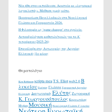
Νέα ήθη στην εκπαίδευση: Αριστεία με «λογισμικό
λογοκλοπής». Μάθηση χωρίς κόπο.
Προσομοίωση Πανελλαδικών στη Νεοελληνική
Γλώσσα και Γραμματεία 2026.
H Φιλοσοφία ως ‘game changer’ στο σχολείο.
Αυτοαξιολόγηση μαθητών/τριών για το Α΄
τετράμηνο (2025-26)
Επανάληψη στις Αντωνυμίες της Αρχαίας
Ελληνικής |1ο μέρος
Θεματολόγιο
Β
scripta mea
T.S. Eliot
web2.0
Ken Robinson
λυκείου
Γλώσσα
Γκάτσος
Γραμματική Αρχαίας
Ελύτης
Διαγωνισμός
Ζωγραφική
Ελληνικής
Κ. Γεωργουσόπουλος
Καρυωτάκης
Μουσική
Μνήμη
Νεοελληνική Γλώσσα Γ λυκείου
Νεότερη Ευρωπαϊκή