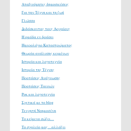
Αταξινόμητες δημοσιεύσεις
Για την Τέχνη και τη ζωή
Γλώσσα
Διδάσκοντας τους Αρχαίους
Η ομάδα εν δράσει
Ημερολόγιο Καταστρώματος
Θεωρία ανάλυσης κειμένων
Ιστορία και λογοτεχνία
Ιστορία της Τέχνης
Προτάσεις Ανάγνωσης
Προτάσεις Ταινιών
Ροκ και λογοτεχνία
Σχετικά με το blog
Τενχητή Νοημοσύνη
Το κείμενο σώζει…
Το σχολείο μας…αλλάζει