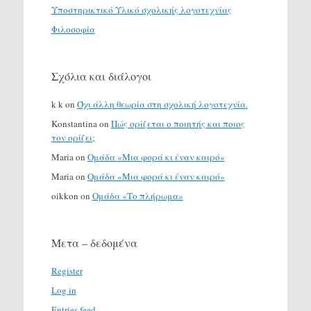
Υποστηρικτικό Υλικό σχολικής λογοτεχνίας
Φιλοσοφία
Σχόλια και διάλογοι
k k
on
Όχι άλλη θεωρία στη σχολική λογοτεχνία.
Konstantina
on
Πώς ορίζεται ο ποιητής και ποιος
τον ορίζει;
Maria
on
Ομάδα «Μια φορά κι έναν καιρό»
Maria
on
Ομάδα «Μια φορά κι έναν καιρό»
oikkon
on
Ομάδα «Το πλήρωμα»
Μετα – δεδομένα
Register
Log in
Entries feed