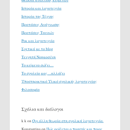
Ιστορία και λογοτεχνία
Ιστορία της Τέχνης
Προτάσεις Ανάγνωσης
Προτάσεις Ταινιών
Ροκ και λογοτεχνία
Σχετικά με το blog
Τενχητή Νοημοσύνη
Το κείμενο σώζει…
Το σχολείο μας…αλλάζει
Υποστηρικτικό Υλικό σχολικής λογοτεχνίας
Φιλοσοφία
Σχόλια και διάλογοι
k k
on
Όχι άλλη θεωρία στη σχολική λογοτεχνία.
Konstantina
on
Πώς ορίζεται ο ποιητής και ποιος