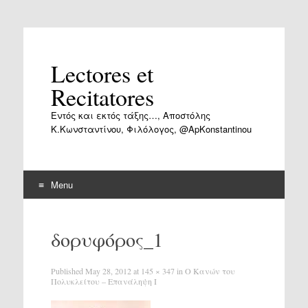
Lectores et
Recitatores
Εντός και εκτός τάξης…, Αποστόλης
Κ.Κωνσταντίνου, Φιλόλογος, @ApKonstantinou
Menu
Skip
to
δορυφόρος_1
content
Published
May 28, 2012
at
145 × 347
in
Ο Κανών του
Πολυκλείτου – Επανάληψη Ι