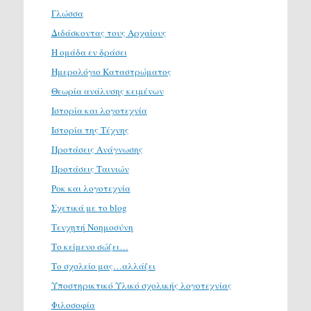
Γλώσσα
Διδάσκοντας τους Αρχαίους
Η ομάδα εν δράσει
Ημερολόγιο Καταστρώματος
Θεωρία ανάλυσης κειμένων
Ιστορία και λογοτεχνία
Ιστορία της Τέχνης
Προτάσεις Ανάγνωσης
Προτάσεις Ταινιών
Ροκ και λογοτεχνία
Σχετικά με το blog
Τενχητή Νοημοσύνη
Το κείμενο σώζει…
Το σχολείο μας…αλλάζει
Υποστηρικτικό Υλικό σχολικής λογοτεχνίας
Φιλοσοφία