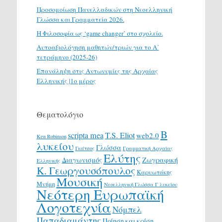
Προσομοίωση Πανελλαδικών στη Νεοελληνική
Γλώσσα και Γραμματεία 2026.
H Φιλοσοφία ως ‘game changer’ στο σχολείο.
Αυτοαξιολόγηση μαθητών/τριών για το Α΄
τετράμηνο (2025-26)
Επανάληψη στις Αντωνυμίες της Αρχαίας
Ελληνικής |1ο μέρος
Θεματολόγιο
Β
scripta mea
T.S. Eliot
web2.0
Ken Robinson
λυκείου
Γλώσσα
Γκάτσος
Γραμματική Αρχαίας
Ελύτης
Διαγωνισμός
Ζωγραφική
Ελληνικής
Κ. Γεωργουσόπουλος
Καρυωτάκης
Μουσική
Μνήμη
Νεοελληνική Γλώσσα Γ λυκείου
Νεότερη Ευρωπαϊκή
Λογοτεχνία
Νόμπελ
Παπαδιαμάντης
Ποίηση και κρίση