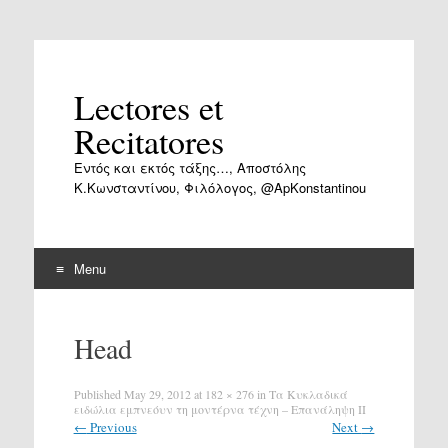
Lectores et
Recitatores
Εντός και εκτός τάξης…, Αποστόλης
Κ.Κωνσταντίνου, Φιλόλογος, @ApKonstantinou
Menu
Skip
to
Head
content
Published
May 29, 2012
at
182 × 276
in
Τα Κυκλαδικά
ειδώλια εμπνεόυν τη μοντέρνα τέχνη – Επανάληψη ΙΙ
←
Previous
Next
→