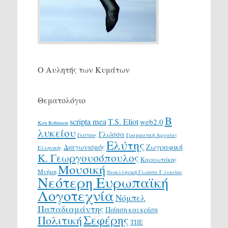
Ο Αυλητής των Κυμάτων
Θεματολόγιο
Β
scripta mea
T.S. Eliot
web2.0
Ken Robinson
λυκείου
Γλώσσα
Γκάτσος
Γραμματική Αρχαίας
Ελύτης
Διαγωνισμός
Ζωγραφική
Ελληνικής
Κ. Γεωργουσόπουλος
Καρυωτάκης
Μουσική
Μνήμη
Νεοελληνική Γλώσσα Γ λυκείου
Νεότερη Ευρωπαϊκή
Λογοτεχνία
Νόμπελ
Παπαδιαμάντης
Ποίηση και κρίση
Σεφέρης
Πολιτική
ΤΠΕ