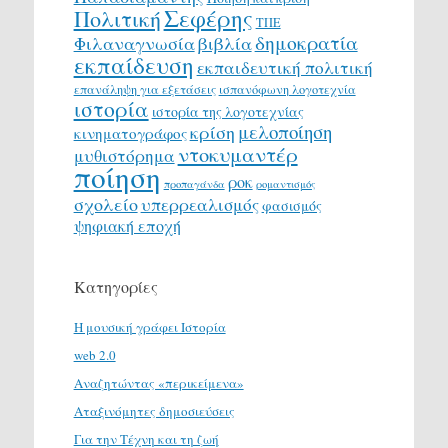
Σεφέρης
Πολιτική
ΤΠΕ
δημοκρατία
Φιλαναγνωσία
βιβλία
εκπαίδευση
εκπαιδευτική πολιτική
επανάληψη για εξετάσεις
ισπανόφωνη λογοτεχνία
ιστορία
ιστορία της λογοτεχνίας
μελοποίηση
κρίση
κινηματογράφος
ντοκυμαντέρ
μυθιστόρημα
ποίηση
ροκ
προπαγάνδα
ρομαντισμός
σχολείο
υπερρεαλισμός
φασισμός
ψηφιακή εποχή
Κατηγορίες
H μουσική γράφει Ιστορία
web 2.0
Αναζητώντας «περικείμενα»
Αταξινόμητες δημοσιεύσεις
Για την Τέχνη και τη ζωή