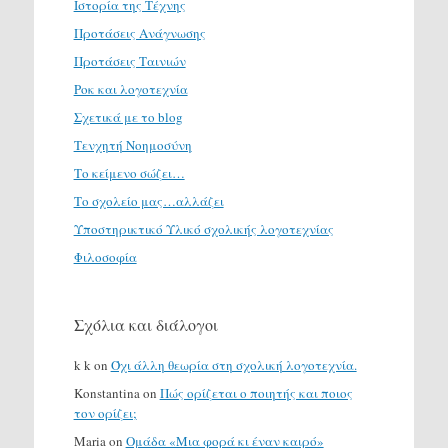
Ιστορία της Τέχνης
Προτάσεις Ανάγνωσης
Προτάσεις Ταινιών
Ροκ και λογοτεχνία
Σχετικά με το blog
Τενχητή Νοημοσύνη
Το κείμενο σώζει…
Το σχολείο μας…αλλάζει
Υποστηρικτικό Υλικό σχολικής λογοτεχνίας
Φιλοσοφία
Σχόλια και διάλογοι
k k
on
Όχι άλλη θεωρία στη σχολική λογοτεχνία.
Konstantina
on
Πώς ορίζεται ο ποιητής και ποιος
τον ορίζει;
Maria
on
Ομάδα «Μια φορά κι έναν καιρό»