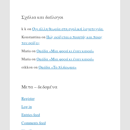
Σχόλια και διάλογοι
k k
on
Όχι άλλη θεωρία στη σχολική λογοτεχνία.
Konstantina
on
Πώς ορίζεται ο ποιητής και ποιος
τον ορίζει;
Maria
on
Ομάδα «Μια φορά κι έναν καιρό»
Maria
on
Ομάδα «Μια φορά κι έναν καιρό»
oikkon
on
Ομάδα «Το πλήρωμα»
Μετα – δεδομένα
Register
Log in
Entries feed
Comments feed