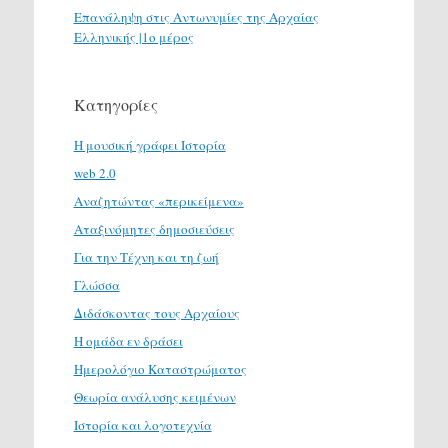
Επανάληψη στις Αντωνυμίες της Αρχαίας
Ελληνικής |1ο μέρος
Κατηγορίες
H μουσική γράφει Ιστορία
web 2.0
Αναζητώντας «περικείμενα»
Αταξινόμητες δημοσιεύσεις
Για την Τέχνη και τη ζωή
Γλώσσα
Διδάσκοντας τους Αρχαίους
Η ομάδα εν δράσει
Ημερολόγιο Καταστρώματος
Θεωρία ανάλυσης κειμένων
Ιστορία και λογοτεχνία