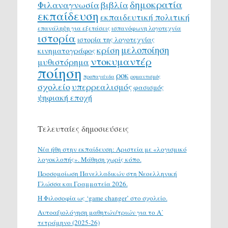
δημοκρατία
Φιλαναγνωσία
βιβλία
εκπαίδευση
εκπαιδευτική πολιτική
επανάληψη για εξετάσεις
ισπανόφωνη λογοτεχνία
ιστορία
ιστορία της λογοτεχνίας
μελοποίηση
κρίση
κινηματογράφος
ντοκυμαντέρ
μυθιστόρημα
ποίηση
ροκ
προπαγάνδα
ρομαντισμός
σχολείο
υπερρεαλισμός
φασισμός
ψηφιακή εποχή
Τελευταίες δημοσιεύσεις
Νέα ήθη στην εκπαίδευση: Αριστεία με «λογισμικό
λογοκλοπής». Μάθηση χωρίς κόπο.
Προσομοίωση Πανελλαδικών στη Νεοελληνική
Γλώσσα και Γραμματεία 2026.
H Φιλοσοφία ως ‘game changer’ στο σχολείο.
Αυτοαξιολόγηση μαθητών/τριών για το Α΄
τετράμηνο (2025-26)