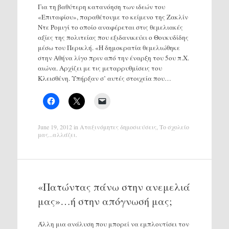
Για τη βαθύτερη κατανόηση των ιδεών του
«Επιταφίου», παραθέτουμε το κείμενο της Ζακλίν
Ντε Ρομιγί το οποίο αναφέρεται στις θεμελιακές
αξίες της πολιτείας που εξιδανικεύει ο Θουκυδίδης
μέσω του Περικλή. «Η δημοκρατία θεμελιώθηκε
στην Αθήνα λίγο πριν από την έναρξη του 5ου π.Χ.
αιώνα. Αρχίζει με τις μεταρρυθμίσεις του
Κλεισθένη. Υπήρξαν σ’ αυτές στοιχεία που…
June 19, 2012
in
Αταξινόμητες δημοσιεύσεις
,
Το σχολείο
μας...αλλάζει
.
«Πατώντας πάνω στην ανεμελιά
μας»…ή στην απόγνωσή μας;
Άλλη μια ανάλυση που μπορεί να εμπλουτίσει τον