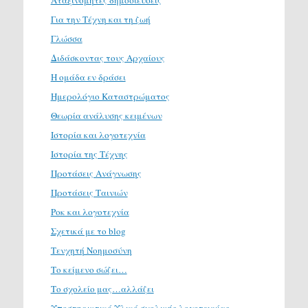
Αταξινόμητες δημοσιεύσεις
Για την Τέχνη και τη ζωή
Γλώσσα
Διδάσκοντας τους Αρχαίους
Η ομάδα εν δράσει
Ημερολόγιο Καταστρώματος
Θεωρία ανάλυσης κειμένων
Ιστορία και λογοτεχνία
Ιστορία της Τέχνης
Προτάσεις Ανάγνωσης
Προτάσεις Ταινιών
Ροκ και λογοτεχνία
Σχετικά με το blog
Τενχητή Νοημοσύνη
Το κείμενο σώζει…
Το σχολείο μας…αλλάζει