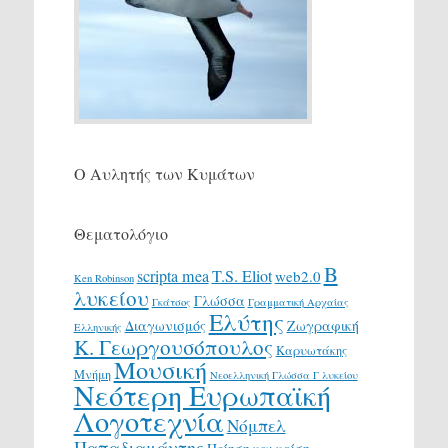
Ο Αυλητής των Κυμάτων
Θεματολόγιο
Β
scripta mea
T.S. Eliot
web2.0
Ken Robinson
λυκείου
Γλώσσα
Γκάτσος
Γραμματική Αρχαίας
Ελύτης
Διαγωνισμός
Ζωγραφική
Ελληνικής
Κ. Γεωργουσόπουλος
Καρυωτάκης
Μουσική
Μνήμη
Νεοελληνική Γλώσσα Γ λυκείου
Νεότερη Ευρωπαϊκή
Λογοτεχνία
Νόμπελ
Παπαδιαμάντης