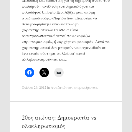
Μεθοδική και διδακτική για τη σημερινή άνοδο του
φασισμού η ανάλυση του σημειολόγου και
φιλοσόφου Umberto Eco. Αξίζει μιας ακόμη
αναδημοσίευσης:«Νομίζω πως μπορούμε να
σκιαγραφήσουμε έναν κατάλογο
χαρακτηριστικών τα οποία είναι
αντιπροσωπευτικά αυτού που ονομάζω
«πρωτοφασισμό», ή «αρχέγονο φασισμό». Αυτά τα
χαρακτηριστικά δεν μπορούν να οργανωθούν σε
ένα ενιαίο σύστημα· πολλά απ’ αυτά
αλληλοαναιρούνται, και…
October 29, 2012
in
Αναζητώντας «περικείμενα»
.
20ος αιώνας: Δημοκρατία vs
ολοκληρωτισμός