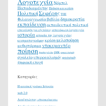
Λογοτεχνία
Νόμπελ
Παπαδιαμάντης
Ποίηση και κρίση
Σεφέρης
Πολιτική
ΤΠΕ
δημοκρατία
Φιλαναγνωσία
βιβλία
εκπαίδευση
εκπαιδευτική πολιτική
επανάληψη για εξετάσεις
ισπανόφωνη λογοτεχνία
ιστορία
ιστορία της λογοτεχνίας
μελοποίηση
κρίση
κινηματογράφος
ντοκυμαντέρ
μυθιστόρημα
ποίηση
ροκ
προπαγάνδα
ρομαντισμός
σχολείο
υπερρεαλισμός
φασισμός
ψηφιακή εποχή
Κατηγορίες
H μουσική γράφει Ιστορία
web 2.0
Αναζητώντας «περικείμενα»