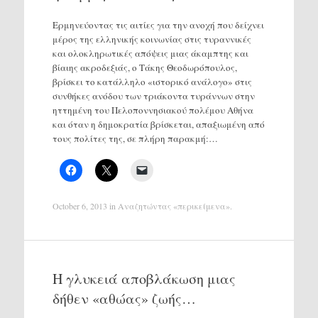
Ερμηνεύοντας τις αιτίες για την ανοχή που δείχνει
μέρος της ελληνικής κοινωνίας στις τυραννικές
και ολοκληρωτικές απόψεις μιας άκαμπτης και
βίαιης ακροδεξιάς, ο Τάκης Θεοδωρόπουλος,
βρίσκει το κατάλληλο «ιστορικό ανάλογο» στις
συνθήκες ανόδου των τριάκοντα τυράννων στην
ηττημένη του Πελοποννησιακού πολέμου Αθήνα
και όταν η δημοκρατία βρίσκεται, απαξιωμένη από
τους πολίτες της, σε πλήρη παρακμή:…
October 6, 2013
in
Αναζητώντας «περικείμενα»
.
Η γλυκειά αποβλάκωση μιας
δήθεν «αθώας» ζωής…