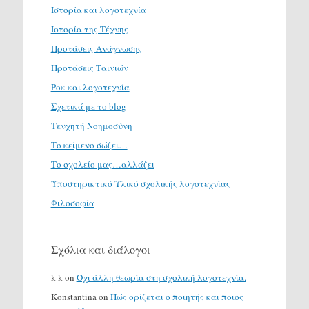
Ιστορία και λογοτεχνία
Ιστορία της Τέχνης
Προτάσεις Ανάγνωσης
Προτάσεις Ταινιών
Ροκ και λογοτεχνία
Σχετικά με το blog
Τενχητή Νοημοσύνη
Το κείμενο σώζει…
Το σχολείο μας…αλλάζει
Υποστηρικτικό Υλικό σχολικής λογοτεχνίας
Φιλοσοφία
Σχόλια και διάλογοι
k k
on
Όχι άλλη θεωρία στη σχολική λογοτεχνία.
Konstantina
on
Πώς ορίζεται ο ποιητής και ποιος