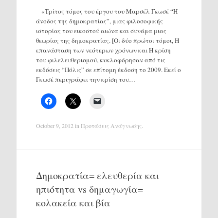
«Τρίτος τόμος του έργου του Μαρσέλ Γκωσέ “Η
άνοδος της δημοκρατίας”, μιας φιλοσοφικής
ιστορίας του εικοστού αιώνα και συνάμα μιας
θεωρίας της δημοκρατίας. [Οι δύο πρώτοι τόμοι, Η
επανάσταση των νεότερων χρόνων και Η κρίση
του φιλελευθερισμού, κυκλοφόρησαν από τις
εκδόσεις “Πόλις” σε επίτομη έκδοση το 2009. Εκεί ο
Γκωσέ περιγράφει την κρίση του…
October 9, 2012
in
Προτάσεις Ανάγνωσης
.
Δημοκρατία= ελευθερία και
ηπιότητα vs δημαγωγία=
κολακεία και βία