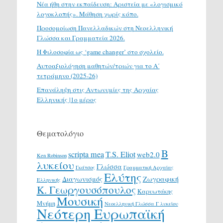
Νέα ήθη στην εκπαίδευση: Αριστεία με «λογισμικό
λογοκλοπής». Μάθηση χωρίς κόπο.
Προσομοίωση Πανελλαδικών στη Νεοελληνική
Γλώσσα και Γραμματεία 2026.
H Φιλοσοφία ως ‘game changer’ στο σχολείο.
Αυτοαξιολόγηση μαθητών/τριών για το Α΄
τετράμηνο (2025-26)
Επανάληψη στις Αντωνυμίες της Αρχαίας
Ελληνικής |1ο μέρος
Θεματολόγιο
Β
scripta mea
T.S. Eliot
web2.0
Ken Robinson
λυκείου
Γλώσσα
Γκάτσος
Γραμματική Αρχαίας
Ελύτης
Διαγωνισμός
Ζωγραφική
Ελληνικής
Κ. Γεωργουσόπουλος
Καρυωτάκης
Μουσική
Μνήμη
Νεοελληνική Γλώσσα Γ λυκείου
Νεότερη Ευρωπαϊκή