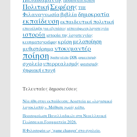
Ποίηση και κρίση
Σεφέρης
Πολιτική
ΤΠΕ
δημοκρατία
Φιλαναγνωσία
βιβλία
εκπαίδευση
εκπαιδευτική πολιτική
επανάληψη για εξετάσεις
ισπανόφωνη λογοτεχνία
ιστορία
ιστορία της λογοτεχνίας
μελοποίηση
κρίση
κινηματογράφος
ντοκυμαντέρ
μυθιστόρημα
ποίηση
ροκ
προπαγάνδα
ρομαντισμός
σχολείο
υπερρεαλισμός
φασισμός
ψηφιακή εποχή
Τελευταίες δημοσιεύσεις
Νέα ήθη στην εκπαίδευση: Αριστεία με «λογισμικό
λογοκλοπής». Μάθηση χωρίς κόπο.
Προσομοίωση Πανελλαδικών στη Νεοελληνική
Γλώσσα και Γραμματεία 2026.
H Φιλοσοφία ως ‘game changer’ στο σχολείο.