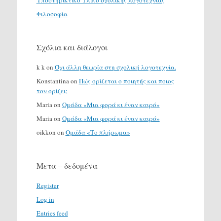
Υποστηρικτικό Υλικό σχολικής λογοτεχνίας
Φιλοσοφία
Σχόλια και διάλογοι
k k
on
Όχι άλλη θεωρία στη σχολική λογοτεχνία.
Konstantina
on
Πώς ορίζεται ο ποιητής και ποιος
τον ορίζει;
Maria
on
Ομάδα «Μια φορά κι έναν καιρό»
Maria
on
Ομάδα «Μια φορά κι έναν καιρό»
oikkon
on
Ομάδα «Το πλήρωμα»
Μετα – δεδομένα
Register
Log in
Entries feed