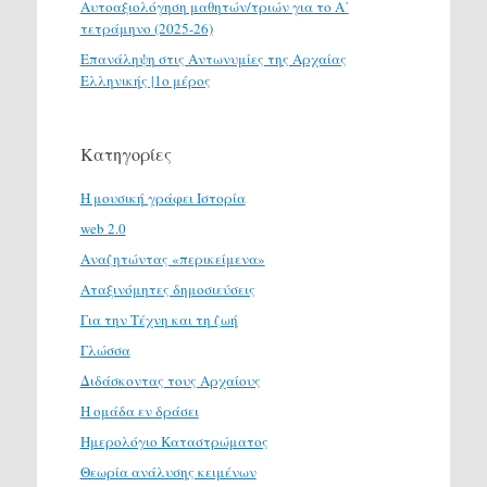
Αυτοαξιολόγηση μαθητών/τριών για το Α΄
τετράμηνο (2025-26)
Επανάληψη στις Αντωνυμίες της Αρχαίας
Ελληνικής |1ο μέρος
Κατηγορίες
H μουσική γράφει Ιστορία
web 2.0
Αναζητώντας «περικείμενα»
Αταξινόμητες δημοσιεύσεις
Για την Τέχνη και τη ζωή
Γλώσσα
Διδάσκοντας τους Αρχαίους
Η ομάδα εν δράσει
Ημερολόγιο Καταστρώματος
Θεωρία ανάλυσης κειμένων