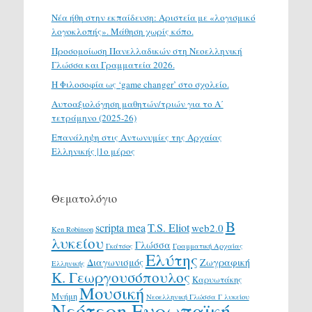
Νέα ήθη στην εκπαίδευση: Αριστεία με «λογισμικό
λογοκλοπής». Μάθηση χωρίς κόπο.
Προσομοίωση Πανελλαδικών στη Νεοελληνική
Γλώσσα και Γραμματεία 2026.
H Φιλοσοφία ως ‘game changer’ στο σχολείο.
Αυτοαξιολόγηση μαθητών/τριών για το Α΄
τετράμηνο (2025-26)
Επανάληψη στις Αντωνυμίες της Αρχαίας
Ελληνικής |1ο μέρος
Θεματολόγιο
Β
scripta mea
T.S. Eliot
web2.0
Ken Robinson
λυκείου
Γλώσσα
Γκάτσος
Γραμματική Αρχαίας
Ελύτης
Διαγωνισμός
Ζωγραφική
Ελληνικής
Κ. Γεωργουσόπουλος
Καρυωτάκης
Μουσική
Μνήμη
Νεοελληνική Γλώσσα Γ λυκείου
Νεότερη Ευρωπαϊκή