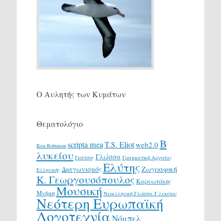
Ο Αυλητής των Κυμάτων
Θεματολόγιο
Β
scripta mea
T.S. Eliot
web2.0
Ken Robinson
λυκείου
Γλώσσα
Γκάτσος
Γραμματική Αρχαίας
Ελύτης
Διαγωνισμός
Ζωγραφική
Ελληνικής
Κ. Γεωργουσόπουλος
Καρυωτάκης
Μουσική
Μνήμη
Νεοελληνική Γλώσσα Γ λυκείου
Νεότερη Ευρωπαϊκή
Λογοτεχνία
Νόμπελ