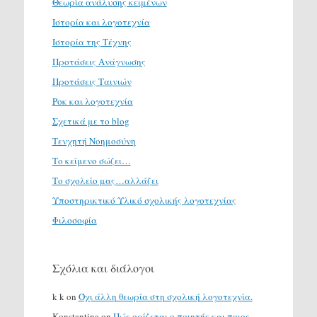
Θεωρία ανάλυσης κειμένων
Ιστορία και λογοτεχνία
Ιστορία της Τέχνης
Προτάσεις Ανάγνωσης
Προτάσεις Ταινιών
Ροκ και λογοτεχνία
Σχετικά με το blog
Τενχητή Νοημοσύνη
Το κείμενο σώζει…
Το σχολείο μας…αλλάζει
Υποστηρικτικό Υλικό σχολικής λογοτεχνίας
Φιλοσοφία
Σχόλια και διάλογοι
k k
on
Όχι άλλη θεωρία στη σχολική λογοτεχνία.
Konstantina
on
Πώς ορίζεται ο ποιητής και ποιος