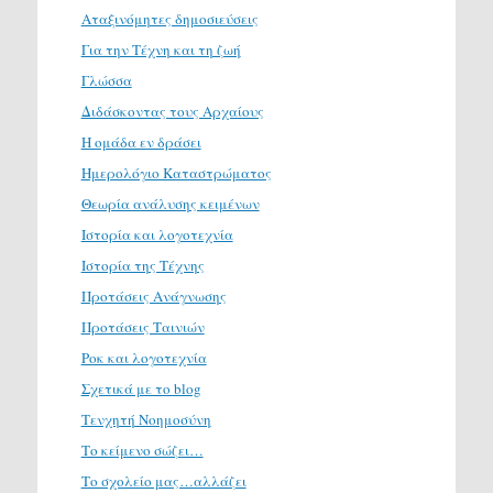
Αταξινόμητες δημοσιεύσεις
Για την Τέχνη και τη ζωή
Γλώσσα
Διδάσκοντας τους Αρχαίους
Η ομάδα εν δράσει
Ημερολόγιο Καταστρώματος
Θεωρία ανάλυσης κειμένων
Ιστορία και λογοτεχνία
Ιστορία της Τέχνης
Προτάσεις Ανάγνωσης
Προτάσεις Ταινιών
Ροκ και λογοτεχνία
Σχετικά με το blog
Τενχητή Νοημοσύνη
Το κείμενο σώζει…
Το σχολείο μας…αλλάζει