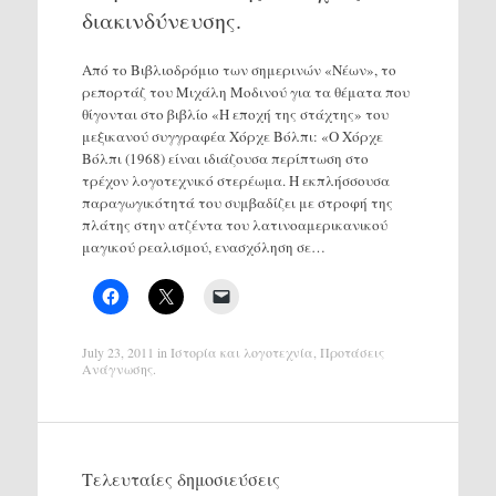
διακινδύνευσης.
Από το Βιβλιοδρόμιο των σημερινών «Νέων», το
ρεπορτάζ του Μιχάλη Μοδινού για τα θέματα που
θίγονται στο βιβλίο «Η εποχή της στάχτης» του
μεξικανού συγγραφέα Χόρχε Βόλπι: «Ο Χόρχε
Βόλπι (1968) είναι ιδιάζουσα περίπτωση στο
τρέχον λογοτεχνικό στερέωμα. Η εκπλήσσουσα
παραγωγικότητά του συμβαδίζει με στροφή της
πλάτης στην ατζέντα του λατινοαμερικανικού
μαγικού ρεαλισμού, ενασχόληση σε…
July 23, 2011
in
Ιστορία και λογοτεχνία
,
Προτάσεις
Ανάγνωσης
.
Τελευταίες δημοσιεύσεις