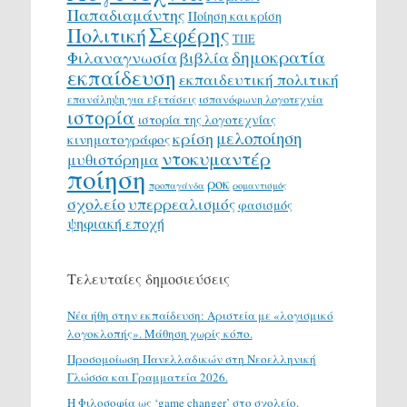
Παπαδιαμάντης
Ποίηση και κρίση
Σεφέρης
Πολιτική
ΤΠΕ
δημοκρατία
Φιλαναγνωσία
βιβλία
εκπαίδευση
εκπαιδευτική πολιτική
επανάληψη για εξετάσεις
ισπανόφωνη λογοτεχνία
ιστορία
ιστορία της λογοτεχνίας
μελοποίηση
κρίση
κινηματογράφος
ντοκυμαντέρ
μυθιστόρημα
ποίηση
ροκ
προπαγάνδα
ρομαντισμός
σχολείο
υπερρεαλισμός
φασισμός
ψηφιακή εποχή
Τελευταίες δημοσιεύσεις
Νέα ήθη στην εκπαίδευση: Αριστεία με «λογισμικό
λογοκλοπής». Μάθηση χωρίς κόπο.
Προσομοίωση Πανελλαδικών στη Νεοελληνική
Γλώσσα και Γραμματεία 2026.
H Φιλοσοφία ως ‘game changer’ στο σχολείο.