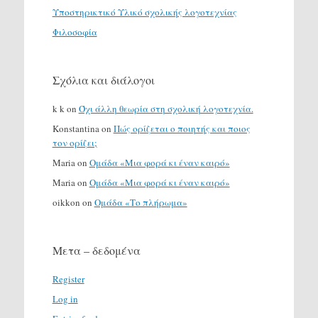
Υποστηρικτικό Υλικό σχολικής λογοτεχνίας
Φιλοσοφία
Σχόλια και διάλογοι
k k
on
Όχι άλλη θεωρία στη σχολική λογοτεχνία.
Konstantina
on
Πώς ορίζεται ο ποιητής και ποιος
τον ορίζει;
Maria
on
Ομάδα «Μια φορά κι έναν καιρό»
Maria
on
Ομάδα «Μια φορά κι έναν καιρό»
oikkon
on
Ομάδα «Το πλήρωμα»
Μετα – δεδομένα
Register
Log in