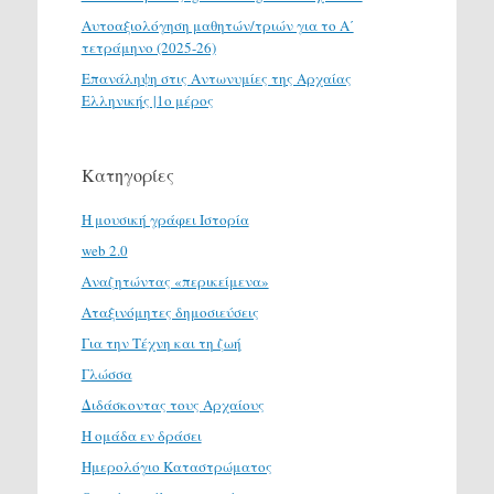
Αυτοαξιολόγηση μαθητών/τριών για το Α΄
τετράμηνο (2025-26)
Επανάληψη στις Αντωνυμίες της Αρχαίας
Ελληνικής |1ο μέρος
Κατηγορίες
H μουσική γράφει Ιστορία
web 2.0
Αναζητώντας «περικείμενα»
Αταξινόμητες δημοσιεύσεις
Για την Τέχνη και τη ζωή
Γλώσσα
Διδάσκοντας τους Αρχαίους
Η ομάδα εν δράσει
Ημερολόγιο Καταστρώματος