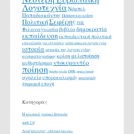
Λογοτεχνία
Νόμπελ
Παπαδιαμάντης
Ποίηση και κρίση
Σεφέρης
Πολιτική
ΤΠΕ
δημοκρατία
Φιλαναγνωσία
βιβλία
εκπαίδευση
εκπαιδευτική πολιτική
επανάληψη για εξετάσεις
ισπανόφωνη λογοτεχνία
ιστορία
ιστορία της λογοτεχνίας
μελοποίηση
κρίση
κινηματογράφος
ντοκυμαντέρ
μυθιστόρημα
ποίηση
ροκ
προπαγάνδα
ρομαντισμός
σχολείο
υπερρεαλισμός
φασισμός
ψηφιακή εποχή
Κατηγορίες
H μουσική γράφει Ιστορία
web 2.0
Αναζητώντας «περικείμενα»