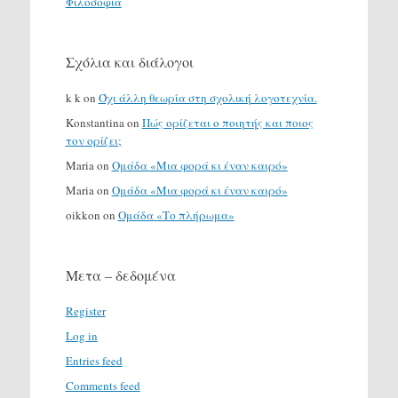
Φιλοσοφία
Σχόλια και διάλογοι
k k
on
Όχι άλλη θεωρία στη σχολική λογοτεχνία.
Konstantina
on
Πώς ορίζεται ο ποιητής και ποιος
τον ορίζει;
Maria
on
Ομάδα «Μια φορά κι έναν καιρό»
Maria
on
Ομάδα «Μια φορά κι έναν καιρό»
oikkon
on
Ομάδα «Το πλήρωμα»
Μετα – δεδομένα
Register
Log in
Entries feed
Comments feed