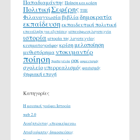
Παπαδιαμάντης
Ποίηση και κρίση
Σεφέρης
Πολιτική
ΤΠΕ
δημοκρατία
Φιλαναγνωσία
βιβλία
εκπαίδευση
εκπαιδευτική πολιτική
επανάληψη για εξετάσεις
ισπανόφωνη λογοτεχνία
ιστορία
ιστορία της λογοτεχνίας
μελοποίηση
κρίση
κινηματογράφος
ντοκυμαντέρ
μυθιστόρημα
ποίηση
ροκ
προπαγάνδα
ρομαντισμός
σχολείο
υπερρεαλισμός
φασισμός
ψηφιακή εποχή
Κατηγορίες
H μουσική γράφει Ιστορία
web 2.0
Αναζητώντας «περικείμενα»
Αταξινόμητες δημοσιεύσεις