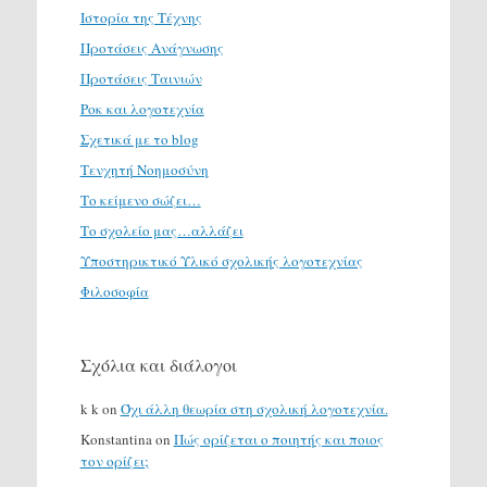
Ιστορία της Τέχνης
Προτάσεις Ανάγνωσης
Προτάσεις Ταινιών
Ροκ και λογοτεχνία
Σχετικά με το blog
Τενχητή Νοημοσύνη
Το κείμενο σώζει…
Το σχολείο μας…αλλάζει
Υποστηρικτικό Υλικό σχολικής λογοτεχνίας
Φιλοσοφία
Σχόλια και διάλογοι
k k
on
Όχι άλλη θεωρία στη σχολική λογοτεχνία.
Konstantina
on
Πώς ορίζεται ο ποιητής και ποιος
τον ορίζει;