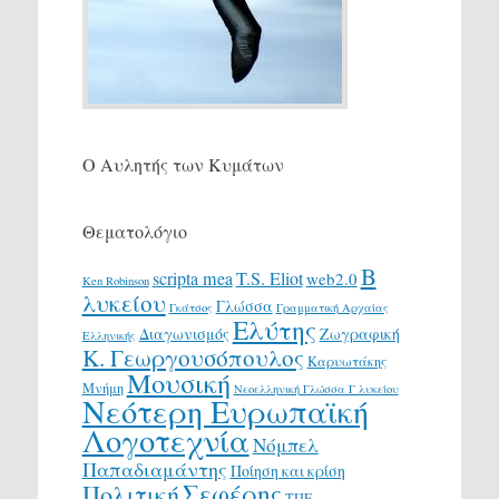
Ο Αυλητής των Κυμάτων
Θεματολόγιο
Β
scripta mea
T.S. Eliot
web2.0
Ken Robinson
λυκείου
Γλώσσα
Γκάτσος
Γραμματική Αρχαίας
Ελύτης
Διαγωνισμός
Ζωγραφική
Ελληνικής
Κ. Γεωργουσόπουλος
Καρυωτάκης
Μουσική
Μνήμη
Νεοελληνική Γλώσσα Γ λυκείου
Νεότερη Ευρωπαϊκή
Λογοτεχνία
Νόμπελ
Παπαδιαμάντης
Ποίηση και κρίση
Σεφέρης
Πολιτική
ΤΠΕ