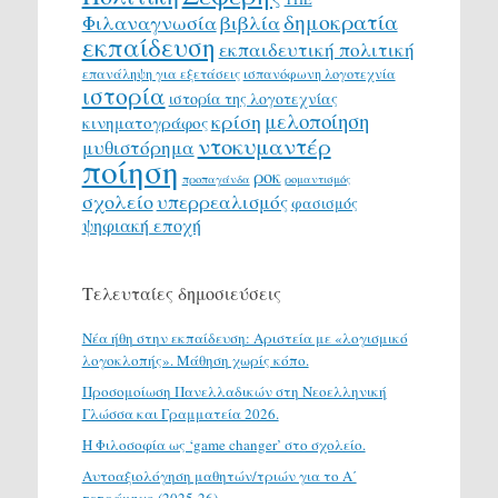
δημοκρατία
Φιλαναγνωσία
βιβλία
εκπαίδευση
εκπαιδευτική πολιτική
επανάληψη για εξετάσεις
ισπανόφωνη λογοτεχνία
ιστορία
ιστορία της λογοτεχνίας
μελοποίηση
κρίση
κινηματογράφος
ντοκυμαντέρ
μυθιστόρημα
ποίηση
ροκ
προπαγάνδα
ρομαντισμός
σχολείο
υπερρεαλισμός
φασισμός
ψηφιακή εποχή
Τελευταίες δημοσιεύσεις
Νέα ήθη στην εκπαίδευση: Αριστεία με «λογισμικό
λογοκλοπής». Μάθηση χωρίς κόπο.
Προσομοίωση Πανελλαδικών στη Νεοελληνική
Γλώσσα και Γραμματεία 2026.
H Φιλοσοφία ως ‘game changer’ στο σχολείο.
Αυτοαξιολόγηση μαθητών/τριών για το Α΄