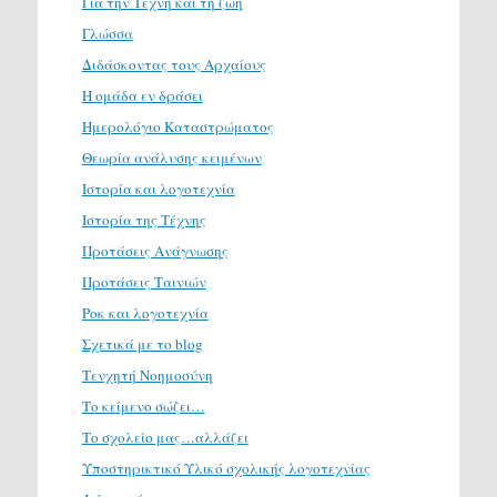
Για την Τέχνη και τη ζωή
Γλώσσα
Διδάσκοντας τους Αρχαίους
Η ομάδα εν δράσει
Ημερολόγιο Καταστρώματος
Θεωρία ανάλυσης κειμένων
Ιστορία και λογοτεχνία
Ιστορία της Τέχνης
Προτάσεις Ανάγνωσης
Προτάσεις Ταινιών
Ροκ και λογοτεχνία
Σχετικά με το blog
Τενχητή Νοημοσύνη
Το κείμενο σώζει…
Το σχολείο μας…αλλάζει
Υποστηρικτικό Υλικό σχολικής λογοτεχνίας