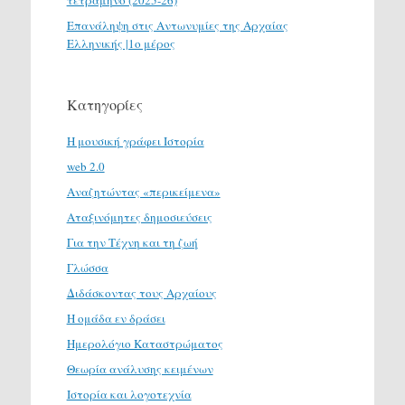
τετράμηνο (2025-26)
Επανάληψη στις Αντωνυμίες της Αρχαίας
Ελληνικής |1ο μέρος
Κατηγορίες
H μουσική γράφει Ιστορία
web 2.0
Αναζητώντας «περικείμενα»
Αταξινόμητες δημοσιεύσεις
Για την Τέχνη και τη ζωή
Γλώσσα
Διδάσκοντας τους Αρχαίους
Η ομάδα εν δράσει
Ημερολόγιο Καταστρώματος
Θεωρία ανάλυσης κειμένων
Ιστορία και λογοτεχνία