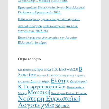
λογοκλοπής». Μάθηση χωρίς κόπο.
Προσομοίωση Πανελλαδικών στη Νεοελληνική
Γλώσσα και Γραμματεία 2026.
H Φιλοσοφία ως ‘game changer’ στο σχολείο.
Αυτοαξιολόγηση μαθητών/τριών για το Α΄
τετράμηνο (2025-26)
Επανάληψη στις Αντωνυμίες της Αρχαίας
Ελληνικής |1ο μέρος
Θεματολόγιο
Β
scripta mea
T.S. Eliot
web2.0
Ken Robinson
λυκείου
Γλώσσα
Γκάτσος
Γραμματική Αρχαίας
Ελύτης
Διαγωνισμός
Ζωγραφική
Ελληνικής
Κ. Γεωργουσόπουλος
Καρυωτάκης
Μουσική
Μνήμη
Νεοελληνική Γλώσσα Γ λυκείου
Νεότερη Ευρωπαϊκή
Λογοτεχνία
Νόμπελ