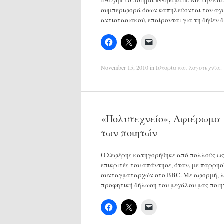
συμπεριφορά όσων καπηλεύονται τον αγώ
αντιστασιακού, επαίρονται για τη δήθεν
November 15, 2010
in
Ιστορία και λογοτεχνία
.
«Πολυτεχνείο», Αφιέρωμα 1
των ποιητών
Ο Σεφέρης κατηγορήθηκε από πολλούς ως 
επικριτές του απάντησε, όταν, με παρρησ
συνταγματαρχών στο BBC. Με αφορμή, λοι
προφητική δήλωση του μεγάλου μας ποιη