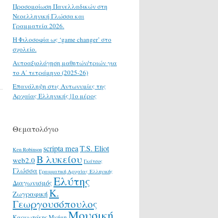
Προσομοίωση Πανελλαδικών στη
Νεοελληνική Γλώσσα και
Γραμματεία 2026.
H Φιλοσοφία ως ‘game changer’ στο
σχολείο.
Αυτοαξιολόγηση μαθητών/τριών για
το Α΄ τετράμηνο (2025-26)
Επανάληψη στις Αντωνυμίες της
Αρχαίας Ελληνικής |1ο μέρος
Θεματολόγιο
scripta mea
T.S. Eliot
Ken Robinson
Β λυκείου
web2.0
Γκάτσος
Γλώσσα
Γραμματική Αρχαίας Ελληνικής
Ελύτης
Διαγωνισμός
Κ.
Ζωγραφική
Γεωργουσόπουλος
Μουσική
Καρυωτάκης
Μνήμη