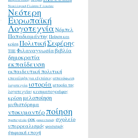
Νεοελληνική Γλώσσα Γ λυκείου
Νεότερη
Ευρωπαϊκή
Λογοτεχνία
Νόμπελ
Παπαδιαμάντης
Ποίηση και
Σεφέρης
Πολιτική
κρίση
Φιλαναγνωσία
βιβλία
ΤΠΕ
δημοκρατία
εκπαίδευση
εκπαιδευτική πολιτική
επανάληψη για εξετάσεις
ισπανόφωνη
ιστορία
ιστορία της
λογοτεχνία
κινηματογράφος
λογοτεχνίας
μελοποίηση
κρίση
μυθιστόρημα
ποίηση
ντοκυμαντέρ
σχολείο
ροκ
προπαγάνδα
ρομαντισμός
υπερρεαλισμός
φασισμός
ψηφιακή εποχή