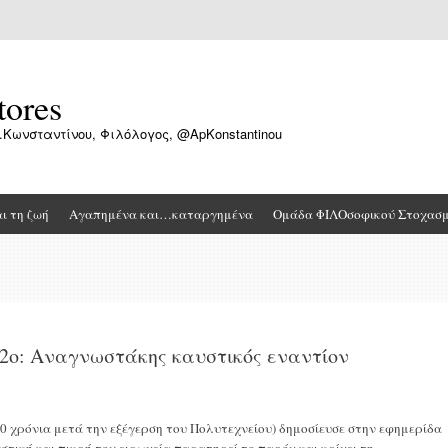
tores
.Κωνσταντίνου, Φιλόλογος, @ApKonstantinou
αι τη ζωή
Αγαπημένα και…καταργημένα
Ομάδα ΦΙΛΟσοφικού Στοχασ
2ο: Αναγνωστάκης καυστικός εναντίον
0 χρόνια μετά την εξέγερση του Πολυτεχνείου) δημοσίευσε στην εφημερίδα
τική και πικρή του ειρωνεία παρατηρεί το παρόν και κρίνει τη