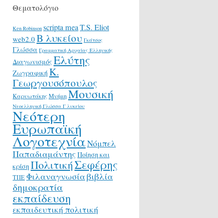
Θεματολόγιο
scripta mea
T.S. Eliot
Ken Robinson
Β λυκείου
web2.0
Γκάτσος
Γλώσσα
Γραμματική Αρχαίας Ελληνικής
Ελύτης
Διαγωνισμός
Κ.
Ζωγραφική
Γεωργουσόπουλος
Μουσική
Καρυωτάκης
Μνήμη
Νεοελληνική Γλώσσα Γ λυκείου
Νεότερη
Ευρωπαϊκή
Λογοτεχνία
Νόμπελ
Παπαδιαμάντης
Ποίηση και
Σεφέρης
Πολιτική
κρίση
Φιλαναγνωσία
βιβλία
ΤΠΕ
δημοκρατία
εκπαίδευση
εκπαιδευτική πολιτική