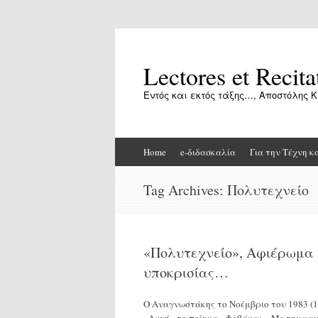
Lectores et Recita
Εντός και εκτός τάξης…, Αποστόλης Κ
Skip
Home
e-διδασκαλία
Για την Τέχνη κ
to
content
Tag Archives:
Πολυτεχνείο
«Πολυτεχνείο», Αφιέρωμα 
υποκρισίας…
Ο Αναγνωστάκης το Νοέμβριο του 1983 (1
«Αυγή» το ποίημα «Φοβάμαι». Με την καυσ