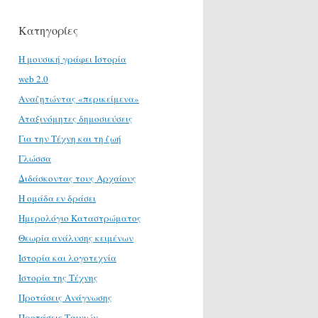
Κατηγορίες
H μουσική γράφει Ιστορία
web 2.0
Αναζητώντας «περικείμενα»
Αταξινόμητες δημοσιεύσεις
Για την Τέχνη και τη ζωή
Γλώσσα
Διδάσκοντας τους Αρχαίους
Η ομάδα εν δράσει
Ημερολόγιο Καταστρώματος
Θεωρία ανάλυσης κειμένων
Ιστορία και λογοτεχνία
Ιστορία της Τέχνης
Προτάσεις Ανάγνωσης
Προτάσεις Ταινιών