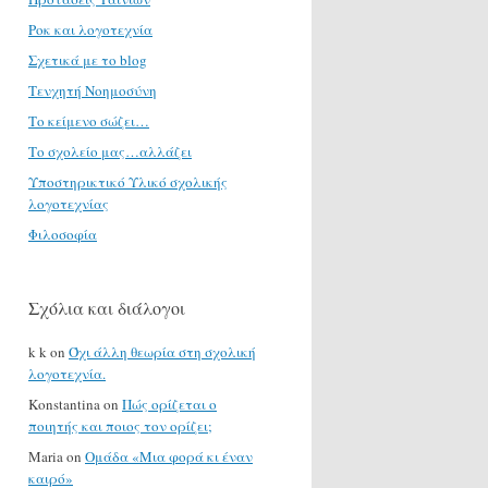
Ροκ και λογοτεχνία
Σχετικά με το blog
Τενχητή Νοημοσύνη
Το κείμενο σώζει…
Το σχολείο μας…αλλάζει
Υποστηρικτικό Υλικό σχολικής
λογοτεχνίας
Φιλοσοφία
Σχόλια και διάλογοι
k k
on
Όχι άλλη θεωρία στη σχολική
λογοτεχνία.
Konstantina
on
Πώς ορίζεται ο
ποιητής και ποιος τον ορίζει;
Maria
on
Ομάδα «Μια φορά κι έναν
καιρό»