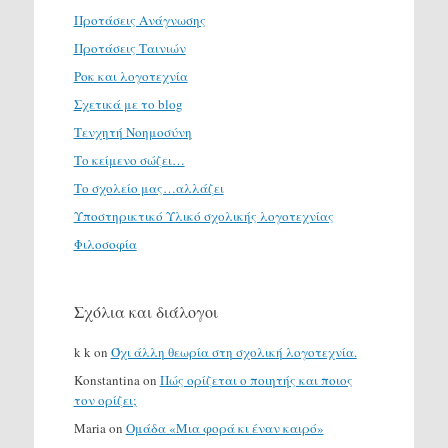
Προτάσεις Ανάγνωσης
Προτάσεις Ταινιών
Ροκ και λογοτεχνία
Σχετικά με το blog
Τενχητή Νοημοσύνη
Το κείμενο σώζει…
Το σχολείο μας…αλλάζει
Υποστηρικτικό Υλικό σχολικής λογοτεχνίας
Φιλοσοφία
Σχόλια και διάλογοι
k k
on
Όχι άλλη θεωρία στη σχολική λογοτεχνία.
Konstantina
on
Πώς ορίζεται ο ποιητής και ποιος
τον ορίζει;
Maria
on
Ομάδα «Μια φορά κι έναν καιρό»