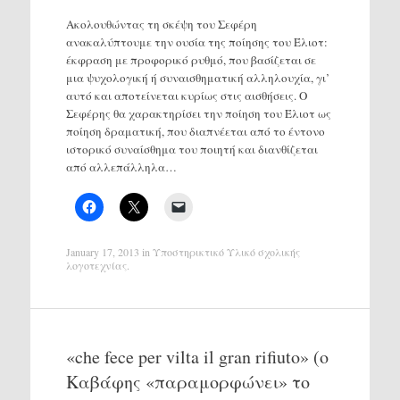
Ακολουθώντας τη σκέψη του Σεφέρη
ανακαλύπτουμε την ουσία της ποίησης του Έλιοτ:
έκφραση με προφορικό ρυθμό, που βασίζεται σε
μια ψυχολογική ή συναισθηματική αλληλουχία, γι’
αυτό και αποτείνεται κυρίως στις αισθήσεις. Ο
Σεφέρης θα χαρακτηρίσει την ποίηση του Έλιοτ ως
ποίηση δραματική, που διαπνέεται από το έντονο
ιστορικό συναίσθημα του ποιητή και διανθίζεται
από αλλεπάλληλα…
January 17, 2013
in
Υποστηρικτικό Υλικό σχολικής
λογοτεχνίας
.
«che fece per vilta il gran rifiuto» (ο
Καβάφης «παραμορφώνει» το