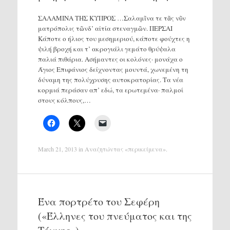
ΣΑΛΑΜΙΝΑ ΤΗΣ ΚΥΠΡΟΣ …Σαλαμῖνα τε τᾶς νῦν
ματρόπολις τῶνδ’ αἰτία στεναγμῶν. ΠΕΡΣΑΙ
Κάποτε ο ήλιος του μεσημεριού, κάποτε φούχτες η
ψιλή βροχή και τ’ ακρογιάλι γεμάτο θρύψαλα
παλιά πιθάρια. Ασήμαντες οι κολόνες· μονάχα ο
Άγιος Επιφάνιος δείχνοντας μουντά, χωνεμένη τη
δύναμη της πολύχρυσης αυτοκρατορίας. Τα νέα
κορμιά περάσαν απ’ εδώ, τα ερωτεμένα· παλμοί
στους κόλπους,…
March 21, 2013
in
Αναζητώντας «περικείμενα»
.
Ένα πορτρέτο του Σεφέρη
(«Έλληνες του πνεύματος και της