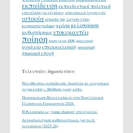
εκπαίδευση
εκπαιδευτική πολιτική
επανάληψη για εξετάσεις
ισπανόφωνη λογοτεχνία
ιστορία
ιστορία της λογοτεχνίας
μελοποίηση
κρίση
κινηματογράφος
ντοκυμαντέρ
μυθιστόρημα
ποίηση
ροκ
προπαγάνδα
ρομαντισμός
σχολείο
υπερρεαλισμός
φασισμός
ψηφιακή εποχή
Τελευταίες δημοσιεύσεις
Νέα ήθη στην εκπαίδευση: Αριστεία με «λογισμικό
λογοκλοπής». Μάθηση χωρίς κόπο.
Προσομοίωση Πανελλαδικών στη Νεοελληνική
Γλώσσα και Γραμματεία 2026.
H Φιλοσοφία ως ‘game changer’ στο σχολείο.
Αυτοαξιολόγηση μαθητών/τριών για το Α΄
τετράμηνο (2025-26)