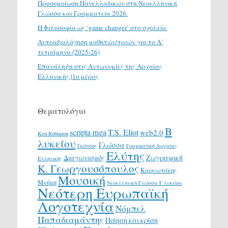
Προσομοίωση Πανελλαδικών στη Νεοελληνική
Γλώσσα και Γραμματεία 2026.
H Φιλοσοφία ως ‘game changer’ στο σχολείο.
Αυτοαξιολόγηση μαθητών/τριών για το Α΄
τετράμηνο (2025-26)
Επανάληψη στις Αντωνυμίες της Αρχαίας
Ελληνικής |1ο μέρος
Θεματολόγιο
Β
scripta mea
T.S. Eliot
web2.0
Ken Robinson
λυκείου
Γλώσσα
Γκάτσος
Γραμματική Αρχαίας
Ελύτης
Διαγωνισμός
Ζωγραφική
Ελληνικής
Κ. Γεωργουσόπουλος
Καρυωτάκης
Μουσική
Μνήμη
Νεοελληνική Γλώσσα Γ λυκείου
Νεότερη Ευρωπαϊκή
Λογοτεχνία
Νόμπελ
Παπαδιαμάντης
Ποίηση και κρίση