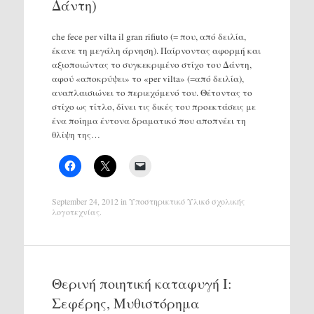
Δάντη)
che fece per vilta il gran rifiuto (= που, από δειλία,
έκανε τη μεγάλη άρνηση). Παίρνοντας αφορμή και
αξιοποιώντας το συγκεκριμένο στίχο του Δάντη,
αφού «αποκρύψει» το «per vilta» (=από δειλία),
αναπλαισιώνει το περιεχόμενό του. Θέτοντας το
στίχο ως τίτλο, δίνει τις δικές του προεκτάσεις με
ένα ποίημα έντονα δραματικό που αποπνέει τη
θλίψη της…
September 24, 2012
in
Υποστηρικτικό Υλικό σχολικής
λογοτεχνίας
.
Θερινή ποιητική καταφυγή Ι:
Σεφέρης, Μυθιστόρημα