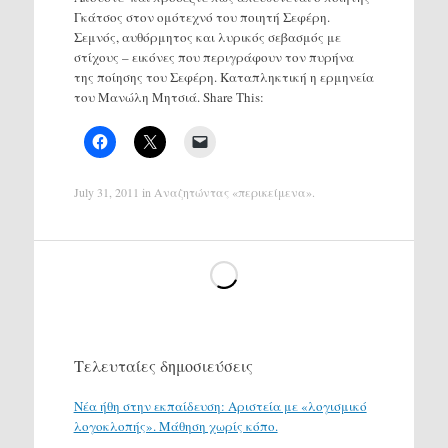
Γκάτσος στον ομότεχνό του ποιητή Σεφέρη.
Σεμνός, αυθόρμητος και λυρικός σεβασμός με
στίχους – εικόνες που περιγράφουν τον πυρήνα
της ποίησης του Σεφέρη. Καταπληκτική η ερμηνεία
του Μανώλη Μητσιά. Share This:
July 31, 2011
in
Αναζητώντας «περικείμενα»
.
Τελευταίες δημοσιεύσεις
Νέα ήθη στην εκπαίδευση: Αριστεία με «λογισμικό
λογοκλοπής». Μάθηση χωρίς κόπο.