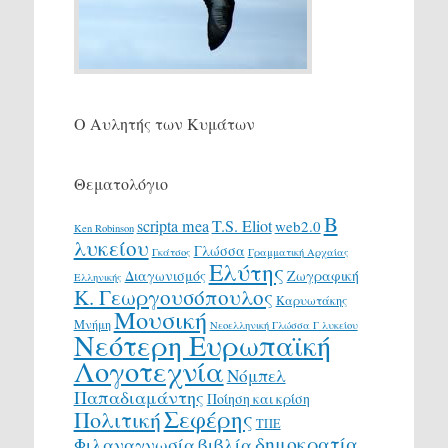
Ο Αυλητής των Κυμάτων
Θεματολόγιο
Β
scripta mea
T.S. Eliot
web2.0
Ken Robinson
λυκείου
Γλώσσα
Γκάτσος
Γραμματική Αρχαίας
Ελύτης
Διαγωνισμός
Ζωγραφική
Ελληνικής
Κ. Γεωργουσόπουλος
Καρυωτάκης
Μουσική
Μνήμη
Νεοελληνική Γλώσσα Γ λυκείου
Νεότερη Ευρωπαϊκή
Λογοτεχνία
Νόμπελ
Παπαδιαμάντης
Ποίηση και κρίση
Σεφέρης
Πολιτική
ΤΠΕ
δημοκρατία
Φιλαναγνωσία
βιβλία