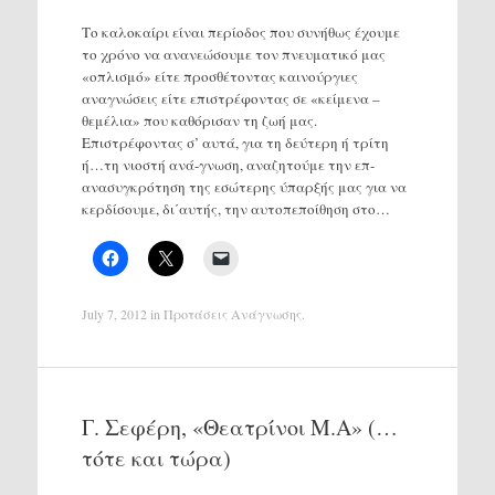
Το καλοκαίρι είναι περίοδος που συνήθως έχουμε
το χρόνο να ανανεώσουμε τον πνευματικό μας
«οπλισμό» είτε προσθέτοντας καινούργιες
αναγνώσεις είτε επιστρέφοντας σε «κείμενα –
θεμέλια» που καθόρισαν τη ζωή μας.
Επιστρέφοντας σ’ αυτά, για τη δεύτερη ή τρίτη
ή…τη νιοστή ανά-γνωση, αναζητούμε την επ-
ανασυγκρότηση της εσώτερης ύπαρξής μας για να
κερδίσουμε, δι΄αυτής, την αυτοπεποίθηση στο…
July 7, 2012
in
Προτάσεις Ανάγνωσης
.
Γ. Σεφέρη, «Θεατρίνοι Μ.Α» (…
τότε και τώρα)