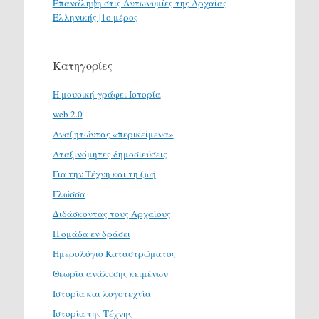
Επανάληψη στις Αντωνυμίες της Αρχαίας
Ελληνικής |1ο μέρος
Κατηγορίες
H μουσική γράφει Ιστορία
web 2.0
Αναζητώντας «περικείμενα»
Αταξινόμητες δημοσιεύσεις
Για την Τέχνη και τη ζωή
Γλώσσα
Διδάσκοντας τους Αρχαίους
Η ομάδα εν δράσει
Ημερολόγιο Καταστρώματος
Θεωρία ανάλυσης κειμένων
Ιστορία και λογοτεχνία
Ιστορία της Τέχνης