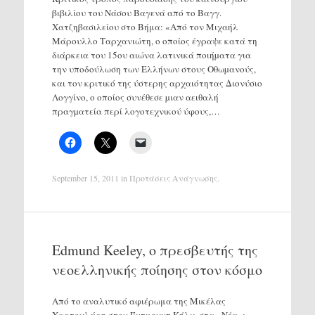
βιβιλίου του Νάσου Βαγενά από το Βαγγ.
Χατζηβασιλείου στο Βήμα: «Από τον Μιχαήλ
Μάρουλλο Ταρχανιώτη, ο οποίος έγραψε κατά τη
διάρκεια του 15ου αιώνα λατινικά ποιήµατα για
την υποδούλωση των Ελλήνων στους Οθωµανούς,
και τον κριτικό της ύστερης αρχαιότητας Διονύσιο
Λογγίνο, ο οποίος συνέθεσε µιαν αειθαλή
πραγµατεία περί λογοτεχνικού ύφους,…
September 15, 2011
in
Προτάσεις Ανάγνωσης
.
Edmund Keeley, ο πρεσβευτής της
νεοελληνικής ποίησης στον κόσμο
Από το αναλυτικό αφιέρωμα της Μικέλας
Χαρτουλάρη στον Έντμουντ Κήλυ, στα «Νέα»: