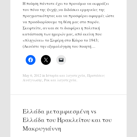
Η ποίηση πάντοτε έχει το προνόμιο να εκφράζει
τον πόνο της ψυχής,να διδάσκει ερμηνείες της
πραγματικότητας και να προσφέρει αφορμές ώστε
να προσδιoρίσουμε τη θέση μας στο παρόν.
Σκεφτείτε, αν και σε τι διαφέρει η πολιτική
κατάσταση των ημερών μας, από εκείνη που
«πληγώνει» το Σεφέρη στο Κάιρο το 1943;
(Ακούστε την εξομολόγηση του ποιητή…
May 6, 2012
in
Ιστορία και λογοτεχνία
,
Προτάσεις
Ανάγνωσης
,
Ροκ και λογοτεχνία
.
Ελλάδα μεταμφιεσμένη vs
Ελλάδα του Ηρακλείτου και του
Μακρυγιάννη