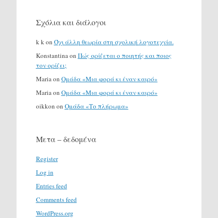
Σχόλια και διάλογοι
k k
on
Όχι άλλη θεωρία στη σχολική λογοτεχνία.
Konstantina
on
Πώς ορίζεται ο ποιητής και ποιος
τον ορίζει;
Maria
on
Ομάδα «Μια φορά κι έναν καιρό»
Maria
on
Ομάδα «Μια φορά κι έναν καιρό»
oikkon
on
Ομάδα «Το πλήρωμα»
Μετα – δεδομένα
Register
Log in
Entries feed
Comments feed
WordPress.org