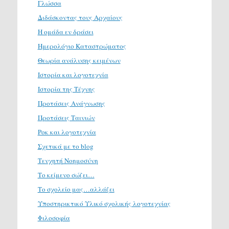
Γλώσσα
Διδάσκοντας τους Αρχαίους
Η ομάδα εν δράσει
Ημερολόγιο Καταστρώματος
Θεωρία ανάλυσης κειμένων
Ιστορία και λογοτεχνία
Ιστορία της Τέχνης
Προτάσεις Ανάγνωσης
Προτάσεις Ταινιών
Ροκ και λογοτεχνία
Σχετικά με το blog
Τενχητή Νοημοσύνη
Το κείμενο σώζει…
Το σχολείο μας…αλλάζει
Υποστηρικτικό Υλικό σχολικής λογοτεχνίας
Φιλοσοφία