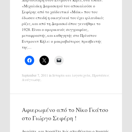
«Μιχαλάκη Δαμασκηνό τον αποκαλούσε ο
Σεφέρης από το χαϊδευτικό «Μάικ» που του
έδωσαν επειδή η οικογένειά του έχει ιρλανδικές
ρίζες, και από τη Δαμασκό όπου γεννήθηκε το
1928. Είναι ο αμερικανός συγγραφέας,
μεταφραστής, και καθηγητής στο Πρίνστον
Εντμουντ Κήλυ: ο μακροβιότερος πρεσβευτής
της…
September 7, 2011
in
Ιστορία και λογοτεχνία
,
Προτάσεις
Ανάγνωσης
.
Αφιερωμένο από το Νίκο Γκάτσο
στο Γιώργο Σεφέρη !
Ακούστε και προσέξτε πώς απευθύνεται ο ποιητής