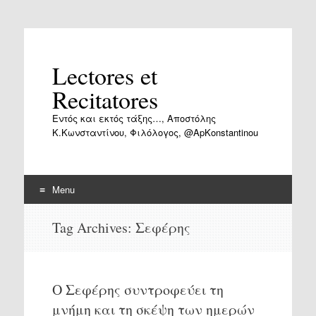
Lectores et
Recitatores
Εντός και εκτός τάξης…, Αποστόλης
Κ.Κωνσταντίνου, Φιλόλογος, @ApKonstantinou
Menu
Skip
Tag Archives:
Σεφέρης
to
content
Ο Σεφέρης συντροφεύει τη
μνήμη και τη σκέψη των ημερών