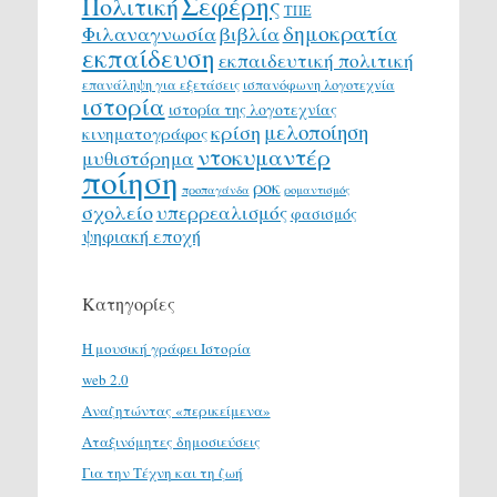
Σεφέρης
Πολιτική
ΤΠΕ
δημοκρατία
Φιλαναγνωσία
βιβλία
εκπαίδευση
εκπαιδευτική πολιτική
επανάληψη για εξετάσεις
ισπανόφωνη λογοτεχνία
ιστορία
ιστορία της λογοτεχνίας
μελοποίηση
κρίση
κινηματογράφος
ντοκυμαντέρ
μυθιστόρημα
ποίηση
ροκ
προπαγάνδα
ρομαντισμός
σχολείο
υπερρεαλισμός
φασισμός
ψηφιακή εποχή
Κατηγορίες
H μουσική γράφει Ιστορία
web 2.0
Αναζητώντας «περικείμενα»
Αταξινόμητες δημοσιεύσεις
Για την Τέχνη και τη ζωή