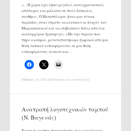
«…Η χώρα έχει ζήσει μεγάλες εκσυγχρονιστικές
απόπειρες και μάλιστα σε πολύ δύσκολες
συνθήκες. Ο Μεσοπόλεμος ήταν μια τέτοια
περίοδος, όταν έπρεπε να κλείσουν οι πληγές του
Μικρασιατικού και να επιβιώσουν πάνω από ένα
εκατομμύριο πρόσφυγες. «Με την πορεία που
πήρε ο κόσμος, μετατοπιστήκαμε ξαφνικά από μια
θέση τοπικού ενδιαφέροντος σε μια θέση
ενδιαφέροντος γενικού και…
February 14, 2012
in
Ιστορία και λογοτεχνία
.
Ανατροπή λογοτεχνικών ταμπού
(Ν. Βαγενάς)
Κριτικός τρόπος παρουσίασης του καινούργιου