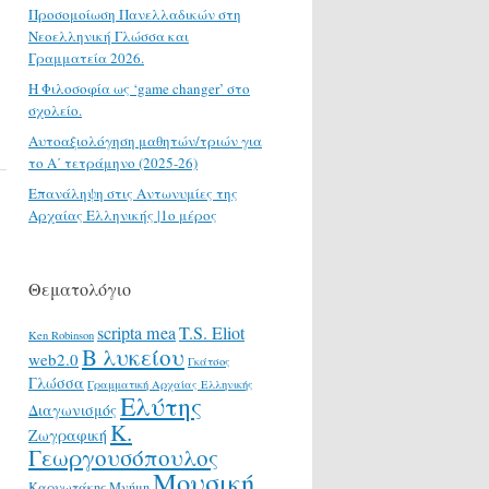
Προσομοίωση Πανελλαδικών στη
Νεοελληνική Γλώσσα και
Γραμματεία 2026.
H Φιλοσοφία ως ‘game changer’ στο
σχολείο.
Αυτοαξιολόγηση μαθητών/τριών για
το Α΄ τετράμηνο (2025-26)
Επανάληψη στις Αντωνυμίες της
Αρχαίας Ελληνικής |1ο μέρος
Θεματολόγιο
scripta mea
T.S. Eliot
Ken Robinson
Β λυκείου
web2.0
Γκάτσος
Γλώσσα
Γραμματική Αρχαίας Ελληνικής
Ελύτης
Διαγωνισμός
Κ.
Ζωγραφική
Γεωργουσόπουλος
Μουσική
Καρυωτάκης
Μνήμη