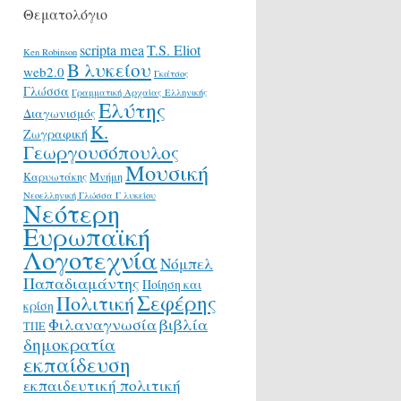
Θεματολόγιο
scripta mea
T.S. Eliot
Ken Robinson
Β λυκείου
web2.0
Γκάτσος
Γλώσσα
Γραμματική Αρχαίας Ελληνικής
Ελύτης
Διαγωνισμός
Κ.
Ζωγραφική
Γεωργουσόπουλος
Μουσική
Καρυωτάκης
Μνήμη
Νεοελληνική Γλώσσα Γ λυκείου
Νεότερη
Ευρωπαϊκή
Λογοτεχνία
Νόμπελ
Παπαδιαμάντης
Ποίηση και
Σεφέρης
Πολιτική
κρίση
Φιλαναγνωσία
βιβλία
ΤΠΕ
δημοκρατία
εκπαίδευση
εκπαιδευτική πολιτική