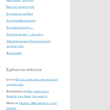
Ροκ και λογοτεχνία
Σχετικά με το blog
Τενχητή Νοημοσύνη
Το κείμενο σώζει…
Το σχολείο μας…αλλάζει
Υποστηρικτικό Υλικό σχολικής
λογοτεχνίας
Φιλοσοφία
Σχόλια και διάλογοι
k k
on
Όχι άλλη θεωρία στη σχολική
λογοτεχνία.
Konstantina
on
Πώς ορίζεται ο
ποιητής και ποιος τον ορίζει;
Maria
on
Ομάδα «Μια φορά κι έναν
καιρό»