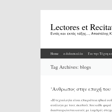
Lectores et Recita
Εντός και εκτός τάξης…, Αποστόλης Κ
Skip
Home
e-διδασκαλία
Για την Τέχνη κ
to
content
Tag Archives:
blogs
‘Ανθρωπος στην εποχή του
«Η τεχνολογία είναι επικράτεια ηθικά ου
ανάλογα με τους σκοπούς που κάθε φορά 
διασταυρώνεται κανείς με λαμπρές στιγμ