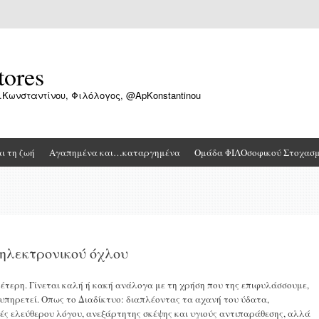
tores
.Κωνσταντίνου, Φιλόλογος, @ApKonstantinou
αι τη ζωή
Αγαπημένα και…καταργημένα
Ομάδα ΦΙΛΟσοφικού Στοχασ
 ηλεκτρονικού όχλου
δέτερη. Γίνεται καλή ή κακή ανάλογα με τη χρήση που της επιφυλάσσουμε,
υπηρετεί. Οπως το Διαδίκτυο: διαπλέοντας τα αχανή του ύδατα,
ές ελεύθερου λόγου, ανεξάρτητης σκέψης και υγιούς αντιπαράθεσης, αλλά