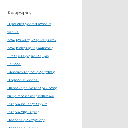
Κατηγορίες
H μουσική γράφει Ιστορία
web 2.0
Αναζητώντας «περικείμενα»
Αταξινόμητες δημοσιεύσεις
Για την Τέχνη και τη ζωή
Γλώσσα
Διδάσκοντας τους Αρχαίους
Η ομάδα εν δράσει
Ημερολόγιο Καταστρώματος
Θεωρία ανάλυσης κειμένων
Ιστορία και λογοτεχνία
Ιστορία της Τέχνης
Προτάσεις Ανάγνωσης
Προτάσεις Ταινιών