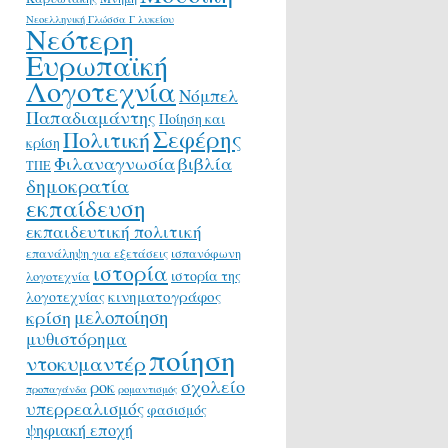
Νεοελληνική Γλώσσα Γ λυκείου
Νεότερη
Ευρωπαϊκή
Λογοτεχνία
Νόμπελ
Παπαδιαμάντης
Ποίηση και
Σεφέρης
Πολιτική
κρίση
Φιλαναγνωσία
βιβλία
ΤΠΕ
δημοκρατία
εκπαίδευση
εκπαιδευτική πολιτική
επανάληψη για εξετάσεις
ισπανόφωνη
ιστορία
ιστορία της
λογοτεχνία
κινηματογράφος
λογοτεχνίας
μελοποίηση
κρίση
μυθιστόρημα
ποίηση
ντοκυμαντέρ
σχολείο
ροκ
προπαγάνδα
ρομαντισμός
υπερρεαλισμός
φασισμός
ψηφιακή εποχή