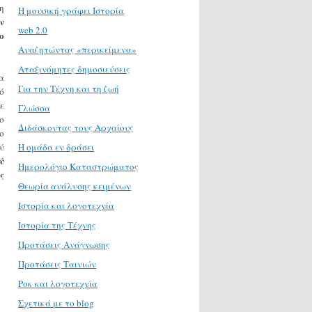
η
H μουσική γράφει Ιστορία
ν
web 2.0
ο
Αναζητώντας «περικείμενα»
Αταξινόμητες δημοσιεύσεις
α
Για την Τέχνη και τη ζωή
ό
ε
Γλώσσα
ο
Διδάσκοντας τους Αρχαίους
ο
ύ
Η ομάδα εν δράσει
ύ
Ημερολόγιο Καταστρώματος
ς
Θεωρία ανάλυσης κειμένων
Ιστορία και λογοτεχνία
Ιστορία της Τέχνης
Προτάσεις Ανάγνωσης
Προτάσεις Ταινιών
Ροκ και λογοτεχνία
Σχετικά με το blog