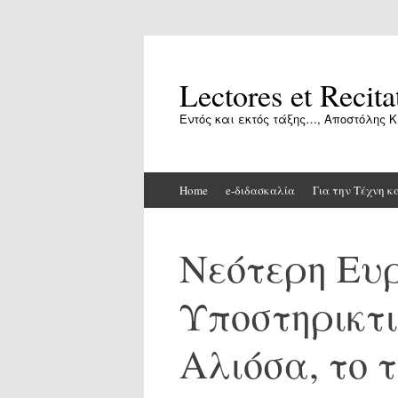
Lectores et Recita
Εντός και εκτός τάξης…, Αποστόλης Κ
Skip
Home
e-διδασκαλία
Για την Τέχνη κ
to
content
Νεότερη Ευ
Υποστηρικτικ
Αλιόσα, το 