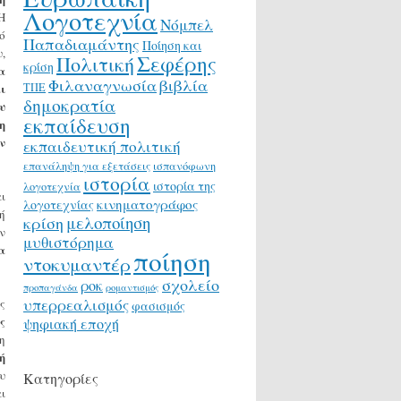
Λογοτεχνία
 Η
Νόμπελ
ό
Παπαδιαμάντης
Ποίηση και
,
Σεφέρης
Πολιτική
κρίση
α
Φιλαναγνωσία
βιβλία
ι
ΤΠΕ
δημοκρατία
υ
εκπαίδευση
η
ν
εκπαιδευτική πολιτική
επανάληψη για εξετάσεις
ισπανόφωνη
ιστορία
ιστορία της
λογοτεχνία
ι
κινηματογράφος
λογοτεχνίας
ή
μελοποίηση
κρίση
ν
μυθιστόρημα
α
ποίηση
ντοκυμαντέρ
σχολείο
ροκ
προπαγάνδα
ρομαντισμός
υπερρεαλισμός
ς
φασισμός
ς
ψηφιακή εποχή
η
ή
υ
Κατηγορίες
ι