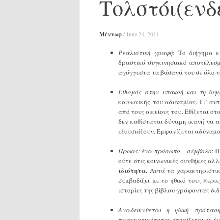
Τολστόι(ενδ
Μέντωρ
/
June 24, 2011
Ρεαλιστική γραφή
: Το διήγημα 
δραστικό συγκινησιακό αποτέλεσ
αγόγγυστα τα βάσανά του σε όλο τ
Εθισμός στην υπακοή και τη θυμ
κοινωνικής του αδυναμίας. Γι’ αυ
από τους οικείους του. Εθίζεται σ
δεν καθίσταται δύναμη ικανή να 
εξουσιάζουν. Εμφανίζεται αδύναμο
Ήρωας: ένα πρόσωπο – σύμβολο
: 
ούτε στις κοινωνικές συνθήκες αλλ
ιδιότητα.
Αυτά τα χαρακτηριστικ
συμβαδίζει με το ηθικό τους περι
ιστορίες της βίβλου γράφοντας δι
Αναδεικνύεται η ηθική πρότασ
πραγματικότητας στηρίζεται σε έν