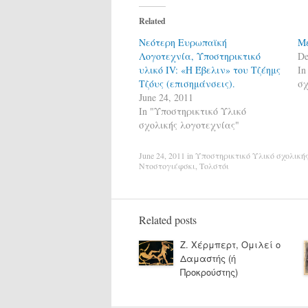
Related
Νεότερη Ευρωπαϊκή
Με
Λογοτεχνία, Υποστηρικτικό
De
υλικό ΙV: «Η Έβελιν» του Tζέημς
In
Τζόυς (επισημάνσεις).
σχ
June 24, 2011
In "Υποστηρικτικό Υλικό
σχολικής λογοτεχνίας"
June 24, 2011
in
Υποστηρικτικό Υλικό σχολική
Ντοστογιέφσκι
,
Τολστόι
Related posts
Ζ. Χέρμπερτ, Ομιλεί ο
Δαμαστής (ή
Προκρούστης)