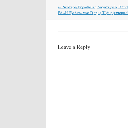
Post
←
Νεότερη Ευρωπαϊκή Λογοτεχνία, Υποστ
navigation
ΙV: «Η Έβελιν» του Tζέημς Τζόυς (επισημάν
Leave a Reply