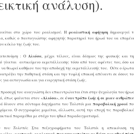
εικτική ανάλυση).
ρεαλιστική αφήγηση
κινείται στο χώρο του ρεαλισμού. Η
δημιουργεί τ
μα, καθώς ο παντογνώστης αφηγητής παρατηρεί τον ήρωά του να υπομένε
ον κύκλο της ζωής του.
Αλιόσα
ατοποίηση
: Ο
, μέχρι τέλους, είναι δέσμιος της φυσικής και τη
τό γίνεται αντικείμενο εκμετάλλευσης τόσο από τους αφέντες του, όσο κα
το να θεωρεί καθήκον του την αποδοχή της εκμετάλλευσής του. Ούτε ο έρωτα
ανατρέψει την παθητική στάση και την τυφλή υπακοή απέναντι σε όσους το
ς για αυτογνωσία και για ενεργητική στάση ζωής.
Η προσοχή του αναγνώστη δεν επικεντρώνεται έτσι στην ψυχολογία του ήρωα
Αλιόσα
έναν τρόπο ζωής ή σε μιαν ανθρώπιν
ά, όπως φαίνεται στον «
», σε
παραβολική χροιά
ά δίνουν στα σύντομα διηγήματα του Τολστόι μια
πο
εχόμενο. Ο συγγραφέας μιμείται, άλλωστε, αυτή την εποχή τις παραβολικέ
δακτικά παραμύθια με στόχο τον ηθικό παραδειγματισμό.
η του Τολστόι
: Στα πεζογραφήματα του Τολστόι η απεικόνιση τη
«κριτικού» ρεαλισμού
που συγκροτείται με βάση μια ηθική πίστ
α είδος
,