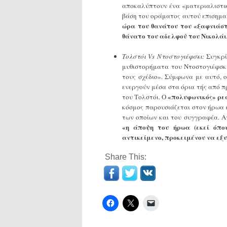
αποκαλύπτουν ένα «ματεριαλιστικ
βάση του οράματος αυτού επισημα
ώρα του θανάτου του «ξαφνιάστη
θάνατο του αδελφού του Νικολάι
Τολστόι Vs Ντοστογιέφσκι:
Συγκρί
μυθιστορήματα του Ντοστογιέφσκι
τους σχέδιο». Σύμφωνα με αυτό, 
ενεργούν μέσα στα όρια τής από π
«πολυφωνικός» ρε
του Τολστόι. Ο
κόσμος παρουσιάζεται στον ήρωα κ
των οποίων και του συγγραφέα. Α
«η άποψη του ήρωα (εκεί όπ
αντικείμενο, προκειμένου να εξ
Share This: