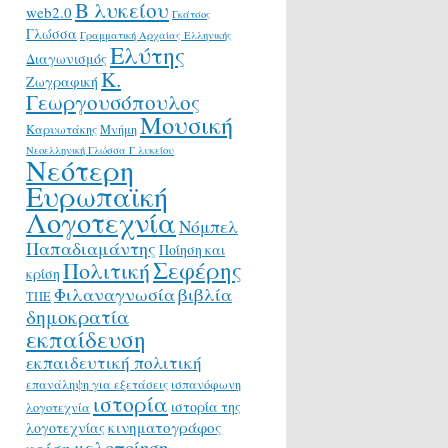
Β λυκείου
web2.0
Γκάτσος
Γλώσσα
Γραμματική Αρχαίας Ελληνικής
Ελύτης
Διαγωνισμός
Κ.
Ζωγραφική
Γεωργουσόπουλος
Μουσική
Καρυωτάκης
Μνήμη
Νεοελληνική Γλώσσα Γ λυκείου
Νεότερη
Ευρωπαϊκή
Λογοτεχνία
Νόμπελ
Παπαδιαμάντης
Ποίηση και
Σεφέρης
Πολιτική
κρίση
Φιλαναγνωσία
βιβλία
ΤΠΕ
δημοκρατία
εκπαίδευση
εκπαιδευτική πολιτική
επανάληψη για εξετάσεις
ισπανόφωνη
ιστορία
ιστορία της
λογοτεχνία
κινηματογράφος
λογοτεχνίας
μελοποίηση
κρίση