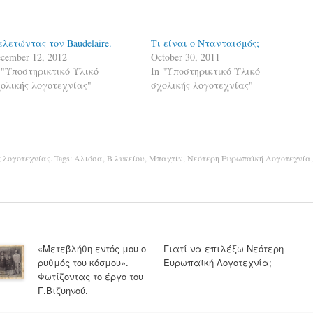
λετώντας τον Baudelaire.
Τι είναι ο Ντανταϊσμός;
cember 12, 2012
October 30, 2011
 "Υποστηρικτικό Υλικό
In "Υποστηρικτικό Υλικό
ολικής λογοτεχνίας"
σχολικής λογοτεχνίας"
ς λογοτεχνίας
. Tags:
Αλιόσα
,
Β λυκείου
,
Μπαχτίν
,
Νεότερη Ευρωπαϊκή Λογοτεχνία
,
«Μετεβλήθη εντός μου ο
Γιατί να επιλέξω Νεότερη
ρυθμός του κόσμου».
Ευρωπαϊκή Λογοτεχνία;
Φωτίζοντας το έργο του
Γ.Βιζυηνού.