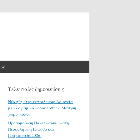
μού
Τελευταίες δημοσιεύσεις
Νέα ήθη στην εκπαίδευση: Αριστεία
με «λογισμικό λογοκλοπής». Μάθηση
χωρίς κόπο.
Προσομοίωση Πανελλαδικών στη
Νεοελληνική Γλώσσα και
Γραμματεία 2026.