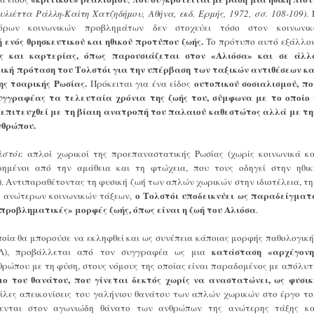
ουλιέττα Ράλλη-Καίτη Χατζηδήμου, Αθήνα, εκδ. Ερμής, 1972, σσ. 108-109)
.
όρων κοινωνικών προβλημάτων δεν στοχεύει τόσο στον κοινωνικ
 ενός θρησκευτικού και ηθικού προτύπου ζωής.
To πρότυπο αυτό εξάλλου
ης και καρτερίας, όπως παρουσιάζεται στον «Aλιόσα» και σε άλλ
ική πρόταση του Τολστόι για την υπέρβαση των ταξικών αντιθέσεων κα
ς τσαρικής Ρωσίας.
ουτοπικού σοσιαλισμού, πο
Πρόκειται για ένα είδος
γγραφέας τα τελευταία χρόνια της ζωής του, σύμφωνα με το οποίο 
 επιτευχθεί με τη βίαιη ανατροπή του παλαιού καθεστώτος αλλά με τη
νθρώπου.
λστόι
: απλοί χωρικοί της προεπαναστατικής Ρωσίας (χωρίς κοινωνικά κα
ρημένοι από την αμάθεια και τη φτώχεια, που τους οδηγεί στην ηθικ
). Αντιπαραθέτοντας τη φυσική ζωή των απλών χωρικών στην ιδιοτέλεια, τη
ο Τολστόι υποδεικνύει ως παραδείγματ
ν ανώτερων κοινωνικών τάξεων,
προβληματικές» μορφές ζωής, όπως είναι η ζωή του
Αλιόσα
.
οποία θα μπορούσε να εκληφθεί και ως συνέπεια κάποιας μορφής παθολογική
κατάσταση «αρχέγονη
ΕΛ), προβάλλεται από τον συγγραφέα ως μια
θρώπου με τη φύση, στους νόμους της οποίας είναι παραδομένος με απόλυτ
ο του θανάτου, που γίνεται δεκτός χωρίς να αναστατώνει, ως φυσικ
ίλες απεικονίσεις του γαλήνιου θανάτου των απλών χωρικών στο έργο το
θενται στον αγωνιώδη θάνατο των ανθρώπων της ανώτερης τάξης κα