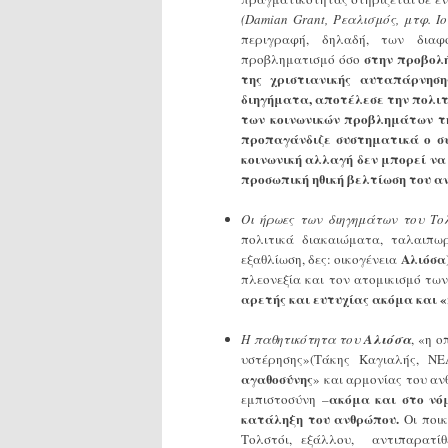
(Damian Grant, Ρεαλισμός, μτφ. Ι
περιγραφή, δηλαδή, των διαφ
στην προβολή
προβληματισμό όσο
της χριστιανικής αυταπάρνησ
διηγήματα, αποτέλεσε την πολιτ
των κοινωνικών προβλημάτων τη
προπαγάνδιζε συστηματικά ο συ
κοινωνική αλλαγή δεν μπορεί να
προσωπική ηθική βελτίωση του α
Οι ήρωες των διηγημάτων του Το
πολιτικά διακαιώματα, ταλαιπω
Αλιόσα
εξαθλίωση, δες: οικογένεια
πλεονεξία και τον ατομικισμό τω
αρετής και ευτυχίας ακόμα και «
Η παθητικότητα του
Αλιόσα
, «η 
υστέρησης»(Τάκης Καγιαλής, Ν
αγαθοσύνης
» και αρμονίας του αν
ακόμα και στο νόμ
εμπιστοσύνη –
κατάληξη του ανθρώπου.
Οι ποικ
Τολστόι, εξάλλου, αντιπαρατί