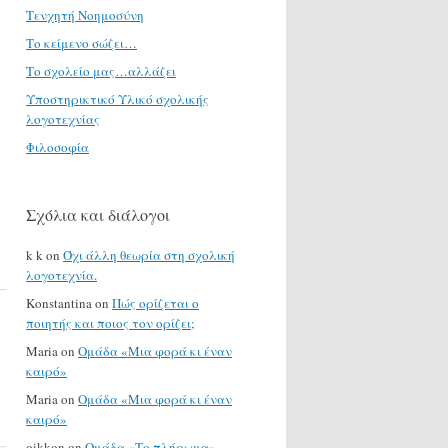
Τενχητή Νοημοσύνη
Το κείμενο σώζει…
Το σχολείο μας…αλλάζει
Υποστηρικτικό Υλικό σχολικής
λογοτεχνίας
Φιλοσοφία
Σχόλια και διάλογοι
k k
on
Όχι άλλη θεωρία στη σχολική
λογοτεχνία.
Konstantina
on
Πώς ορίζεται ο
ποιητής και ποιος τον ορίζει;
Maria
on
Ομάδα «Μια φορά κι έναν
καιρό»
Maria
on
Ομάδα «Μια φορά κι έναν
καιρό»
oikkon
on
Ομάδα «Το πλήρωμα»