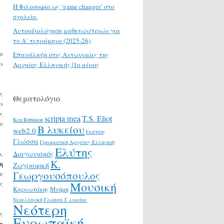
H Φιλοσοφία ως ‘game changer’ στο
σχολείο.
Αυτοαξιολόγηση μαθητών/τριών για
το Α΄ τετράμηνο (2025-26)
ο
Επανάληψη στις Αντωνυμίες της
ι
Αρχαίας Ελληνικής |1ο μέρος
ς
Θεματολόγιο
ι
ς
scripta mea
T.S. Eliot
Ken Robinson
ν
Β λυκείου
web2.0
Γκάτσος
Γλώσσα
Γραμματική Αρχαίας Ελληνικής
Ελύτης
,
Διαγωνισμός
Κ.
η
Ζωγραφική
Γεωργουσόπουλος
υ
Μουσική
ς
Καρυωτάκης
Μνήμη
Νεοελληνική Γλώσσα Γ λυκείου
Νεότερη
ς
Ευρωπαϊκή
η