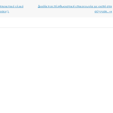
ηρικτικό υλικό
Διαδίκτυο:πληθωριστική επικοινωνία με ροπή στη
σεις).
σύγχυση.
→