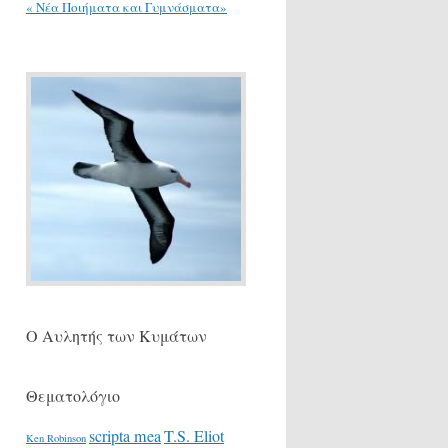
« Νέα Ποιήματα και Γυμνάσματα»
Ο Αυλητής των Κυμάτων
Θεματολόγιο
scripta mea
T.S. Eliot
Ken Robinson