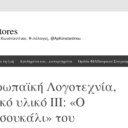
tores
.Κωνσταντίνου, Φιλόλογος, @ApKonstantinou
αι τη ζωή
Αγαπημένα και…καταργημένα
Ομάδα ΦΙΛΟσοφικού Στοχασ
ρωπαϊκή Λογοτεχνία,
ό υλικό ΙΙΙ: «Ο
τσουκάλι» του