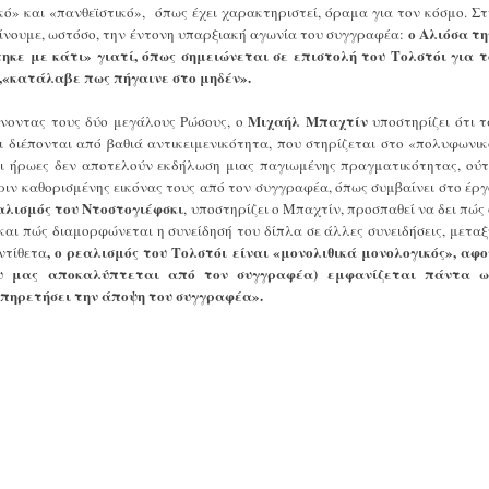
ό» και «πανθεϊστικό», όπως έχει χαρακτηριστεί, όραμα για τον κόσμο. Στ
ο
Αλιόσα
τη
ίνουμε, ωστόσο, την έντονη υπαρξιακή αγωνία του συγγραφέα:
κε με κάτι» γιατί, όπως σημειώνεται σε επιστολή του Τολστόι για τ
,«κατάλαβε πως πήγαινε στο μηδέν».
Μιχαήλ Μπαχτίν
νοντας τους δύο μεγάλους Ρώσους, ο
υποστηρίζει ότι τ
 διέπονται από βαθιά αντικειμενικότητα, που στηρίζεται στο «πολυφωνικ
οι ήρωες δεν αποτελούν εκδήλωση μιας παγιωμένης πραγματικότητας, ούτ
ριν καθορισμένης εικόνας τους από τον συγγραφέα, όπως συμβαίνει στο έργ
αλισμός του Ντοστογιέφσκι
, υποστηρίζει ο Μπαχτίν, προσπαθεί να δει πώς 
αι πώς διαμορφώνεται η συνείδησή του δίπλα σε άλλες συνειδήσεις, μεταξ
, ο ρεαλισμός του Τολστόι είναι «μονολιθικά μονολογικός», αφο
ντίθετα
ου μας αποκαλύπτεται από τον συγγραφέα) εμφανίζεται πάντα ω
υπηρετήσει την άποψη του συγγραφέα».