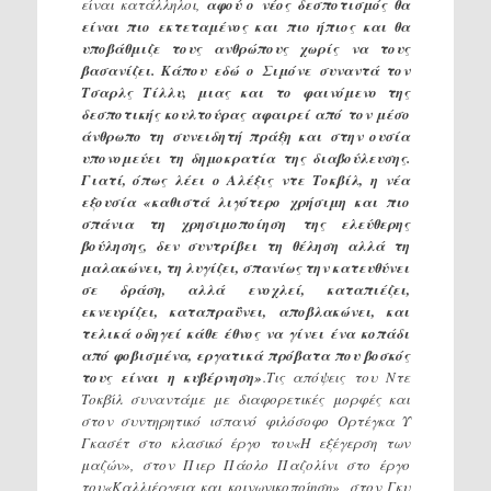
είναι κατάλληλοι,
αφού ο νέος δεσποτισμός θα
είναι πιο εκτεταμένος και πιο ήπιος και θα
υποβάθμιζε τους ανθρώπους χωρίς να τους
βασανίζει. Κάπου εδώ ο Σιμόνε συναντά τον
Τσαρλς Τίλλυ, μιας και το φαινόμενο της
δεσποτικής κουλτούρας αφαιρεί από τον μέσο
άνθρωπο τη συνειδητή πράξη και στην ουσία
υπονομεύει τη δημοκρατία της διαβούλευσης.
Γιατί, όπως λέει ο Αλέξις ντε Τοκβίλ, η νέα
εξουσία «καθιστά λιγότερο χρήσιμη και πιο
σπάνια τη χρησιμοποίηση της ελεύθερης
βούλησης, δεν συντρίβει τη θέληση αλλά τη
μαλακώνει, τη λυγίζει, σπανίως την κατευθύνει
σε δράση, αλλά ενοχλεί, καταπιέζει,
εκνευρίζει, καταπραΰνει, αποβλακώνει, και
τελικά οδηγεί κάθε έθνος να γίνει ένα κοπάδι
από φοβισμένα, εργατικά πρόβατα που βοσκός
τους είναι η κυβέρνηση»
.Τις απόψεις του Ντε
Τοκβίλ συναντάμε με διαφορετικές μορφές και
στον συντηρητικό ισπανό φιλόσοφο Ορτέγκα Υ
Γκασέτ στο κλασικό έργο του«Η εξέγερση των
μαζών», στον Πιερ Πάολο Παζολίνι στο έργο
του«Καλλιέργεια και κοινωνικοποίηση», στον Γκυ