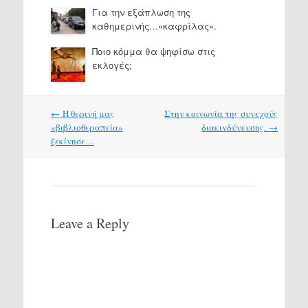
Για την εξάπλωση της
καθημερινής…«καφρίλας».
Ποιο κόμμα θα ψηφίσω στις
εκλογές;
Post
←
Η θερινή μας
Στην κοινωνία της συνεχούς
navigation
«βιβλιοθεραπεία»
διακινδύνευσης.
→
ξεκίνησε…
Leave a Reply