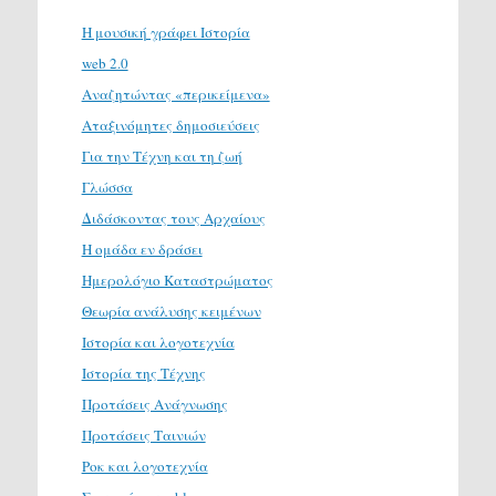
H μουσική γράφει Ιστορία
web 2.0
Αναζητώντας «περικείμενα»
Αταξινόμητες δημοσιεύσεις
Για την Τέχνη και τη ζωή
Γλώσσα
Διδάσκοντας τους Αρχαίους
Η ομάδα εν δράσει
Ημερολόγιο Καταστρώματος
Θεωρία ανάλυσης κειμένων
Ιστορία και λογοτεχνία
Ιστορία της Τέχνης
Προτάσεις Ανάγνωσης
Προτάσεις Ταινιών
Ροκ και λογοτεχνία