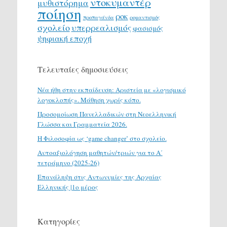
ντοκυμαντέρ
μυθιστόρημα
ποίηση
ροκ
προπαγάνδα
ρομαντισμός
σχολείο
υπερρεαλισμός
φασισμός
ψηφιακή εποχή
Τελευταίες δημοσιεύσεις
Νέα ήθη στην εκπαίδευση: Αριστεία με «λογισμικό
λογοκλοπής». Μάθηση χωρίς κόπο.
Προσομοίωση Πανελλαδικών στη Νεοελληνική
Γλώσσα και Γραμματεία 2026.
H Φιλοσοφία ως ‘game changer’ στο σχολείο.
Αυτοαξιολόγηση μαθητών/τριών για το Α΄
τετράμηνο (2025-26)
Επανάληψη στις Αντωνυμίες της Αρχαίας
Ελληνικής |1ο μέρος
Κατηγορίες