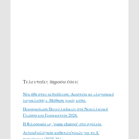
Τελευταίες δημοσιεύσεις
Νέα ήθη στην εκπαίδευση: Αριστεία με «λογισμικό
λογοκλοπής». Μάθηση χωρίς κόπο.
Προσομοίωση Πανελλαδικών στη Νεοελληνική
Γλώσσα και Γραμματεία 2026.
H Φιλοσοφία ως ‘game changer’ στο σχολείο.
Αυτοαξιολόγηση μαθητών/τριών για το Α΄
τετράμηνο (2025-26)