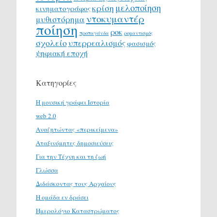
μελοποίηση
κρίση
κινηματογράφος
ντοκυμαντέρ
μυθιστόρημα
ποίηση
ροκ
προπαγάνδα
ρομαντισμός
σχολείο
υπερρεαλισμός
φασισμός
ψηφιακή εποχή
Κατηγορίες
H μουσική γράφει Ιστορία
web 2.0
Αναζητώντας «περικείμενα»
Αταξινόμητες δημοσιεύσεις
Για την Τέχνη και τη ζωή
Γλώσσα
Διδάσκοντας τους Αρχαίους
Η ομάδα εν δράσει
Ημερολόγιο Καταστρώματος