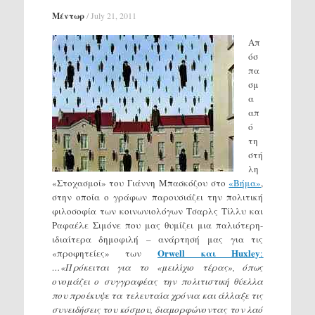
Μέντωρ
/
July 21, 2011
Απ
όσ
πα
σμ
α
απ
ό
τη
στή
λη
«Στοχασμοί» του Γιάννη Μπασκόζου στο
«Βήμα»
,
στην οποία ο γράφων παρουσιάζει την πολιτική
φιλοσοφία των κοινωνιολόγων
Τσαρλς Τίλλυ και
Ραφαέλε Σιμόνε που μας θυμίζει μια παλιότερη-
ιδιαίτερα δημοφιλή – ανάρτησή μας για τις
Orwell και Huxley
«προφητείες» των
:
…«Πρόκειται για το «μειλίχιο τέρας», όπως
ονομάζει ο συγγραφέας την πολιτιστική θύελλα
που προέκυψε τα τελευταία χρόνια και άλλαξε τις
συνειδήσεις του κόσμου, διαμορφώνοντας τον λαό