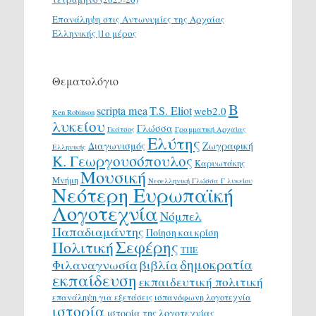
Επανάληψη στις Αντωνυμίες της Αρχαίας
Ελληνικής |1ο μέρος
Θεματολόγιο
Β
scripta mea
T.S. Eliot
web2.0
Ken Robinson
λυκείου
Γλώσσα
Γκάτσος
Γραμματική Αρχαίας
Ελύτης
Διαγωνισμός
Ζωγραφική
Ελληνικής
Κ. Γεωργουσόπουλος
Καρυωτάκης
Μουσική
Μνήμη
Νεοελληνική Γλώσσα Γ λυκείου
Νεότερη Ευρωπαϊκή
Λογοτεχνία
Νόμπελ
Παπαδιαμάντης
Ποίηση και κρίση
Σεφέρης
Πολιτική
ΤΠΕ
δημοκρατία
Φιλαναγνωσία
βιβλία
εκπαίδευση
εκπαιδευτική πολιτική
επανάληψη για εξετάσεις
ισπανόφωνη λογοτεχνία
ιστορία
ιστορία της λογοτεχνίας