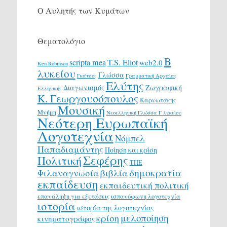
Ο Αυλητής των Κυμάτων
Θεματολόγιο
Β
scripta mea
T.S. Eliot
web2.0
Ken Robinson
λυκείου
Γλώσσα
Γκάτσος
Γραμματική Αρχαίας
Ελύτης
Διαγωνισμός
Ζωγραφική
Ελληνικής
Κ. Γεωργουσόπουλος
Καρυωτάκης
Μουσική
Μνήμη
Νεοελληνική Γλώσσα Γ λυκείου
Νεότερη Ευρωπαϊκή
Λογοτεχνία
Νόμπελ
Παπαδιαμάντης
Ποίηση και κρίση
Σεφέρης
Πολιτική
ΤΠΕ
δημοκρατία
Φιλαναγνωσία
βιβλία
εκπαίδευση
εκπαιδευτική πολιτική
επανάληψη για εξετάσεις
ισπανόφωνη λογοτεχνία
ιστορία
ιστορία της λογοτεχνίας
μελοποίηση
κρίση
κινηματογράφος