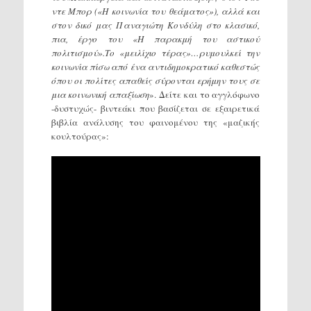
ντε Μπορ («Η κοινωνία του θεάματος»), αλλά και
στον δικό μας Παναγιώτη Κονδύλη στο κλασικό,
πια, έργο του «Η παρακμή του αστικού
πολιτισμού».Το «μειλίχιο τέρας»…ρυμουλκεί την
κοινωνία πίσω από ένα αντιδημοκρατικό καθεστώς
όπου οι πολίτες απαθείς σύρονται ερήμην τους σε
μια κοινωνική απαξίωση
». Δείτε και το αγγλόφωνο
-δυστυχώς- βιντεάκι που βασίζεται σε εξαιρετικά
βιβλία ανάλυσης του φαινομένου της «μαζικής
κουλτούρας»: