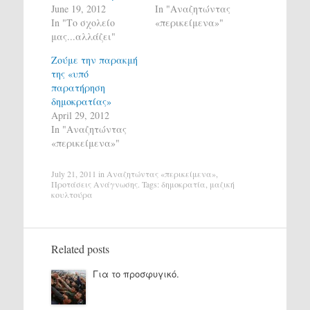
June 19, 2012
In "Αναζητώντας
In "Το σχολείο
«περικείμενα»"
μας...αλλάζει"
Ζούμε την παρακμή
της «υπό
παρατήρηση
δημοκρατίας»
April 29, 2012
In "Αναζητώντας
«περικείμενα»"
July 21, 2011
in
Αναζητώντας «περικείμενα»
,
Προτάσεις Ανάγνωσης
. Tags:
δημοκρατία
,
μαζική
κουλτούρα
Related posts
Για το προσφυγικό.