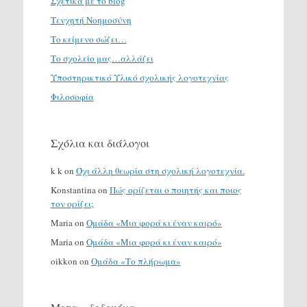
Σχετικά με το blog
Τενχητή Νοημοσύνη
Το κείμενο σώζει…
Το σχολείο μας…αλλάζει
Υποστηρικτικό Υλικό σχολικής λογοτεχνίας
Φιλοσοφία
Σχόλια και διάλογοι
k k
on
Όχι άλλη θεωρία στη σχολική λογοτεχνία.
Konstantina
on
Πώς ορίζεται ο ποιητής και ποιος
τον ορίζει;
Maria
on
Ομάδα «Μια φορά κι έναν καιρό»
Maria
on
Ομάδα «Μια φορά κι έναν καιρό»
oikkon
on
Ομάδα «Το πλήρωμα»