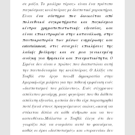
σε μάζα. Το μειλίχιο τέρας» είναι ένα πρότυπο
παγκόσμιας κουλτούρας με δεσποτικό χαρακτήρα.
Είναι
ένα σύστημα που διοικείται από
πολυεθνικά συγκροτήματα και παγκόσμια
κέντρα χρηματοπιστωτικής εξουσίας, και
είναι επικεντρωμένο στην κατανάλωση, στην
παντοκρατορία των μέσων ενημέρωσης και
entertainment, στις συνεχείς επικλήσεις της
λαϊκής βούλησης και σε μια γενικευμένη
ανάγκη για θρησκεία και πνευματικότητα.
O
Σιμόνε δεν είναι ο πρώτος που διαπιστώνει αυτή
την παντοδυναμία της κουλτούρας. Ο Αλέξις ντε
Τοκβίλ στο έργο του«Η δημοκρατία στην
Αμερική»είχε μιλήσει για την πιθανή εμφάνιση ενός
«δεσποτισμού του μέλλοντος». Ενός σύγχρονου
απόλυτου μονάρχη, μιας φιγούρας που θα διέθετε
απόλυτη εξουσία, η οποία δεν θα είχε παρατηρηθεί
ποτέ ξανά στους προηγούμενους αιώνες,«ικανή να
στέκεται δίπλα σε κάθε άνθρωπο και να τον
κατευθύνει».Μάλιστα ο Τοκβίλ έλεγε ότι δεν
γνωρίζει πώς να ονομάσει αυτό το φαινόμενο,
καθώς οι όροι «δεσποτισμός» και «τυραννία» δεν