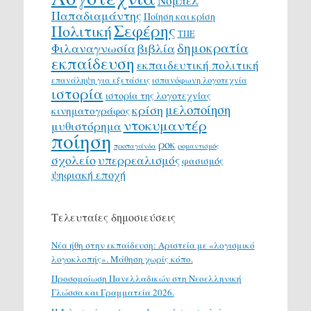
Νόμπελ
Παπαδιαμάντης
Ποίηση και κρίση
Σεφέρης
Πολιτική
ΤΠΕ
δημοκρατία
Φιλαναγνωσία
βιβλία
εκπαίδευση
εκπαιδευτική πολιτική
επανάληψη για εξετάσεις
ισπανόφωνη λογοτεχνία
ιστορία
ιστορία της λογοτεχνίας
μελοποίηση
κρίση
κινηματογράφος
ντοκυμαντέρ
μυθιστόρημα
ποίηση
ροκ
προπαγάνδα
ρομαντισμός
σχολείο
υπερρεαλισμός
φασισμός
ψηφιακή εποχή
Τελευταίες δημοσιεύσεις
Νέα ήθη στην εκπαίδευση: Αριστεία με «λογισμικό
λογοκλοπής». Μάθηση χωρίς κόπο.
Προσομοίωση Πανελλαδικών στη Νεοελληνική
Γλώσσα και Γραμματεία 2026.