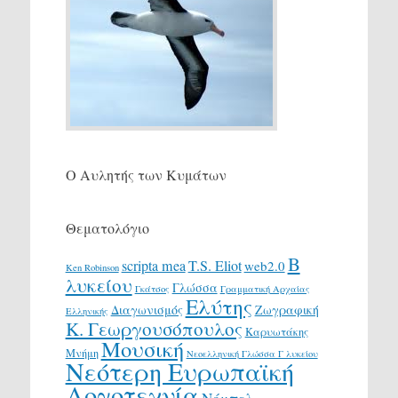
Ο Αυλητής των Κυμάτων
Θεματολόγιο
Β
scripta mea
T.S. Eliot
web2.0
Ken Robinson
λυκείου
Γλώσσα
Γκάτσος
Γραμματική Αρχαίας
Ελύτης
Διαγωνισμός
Ζωγραφική
Ελληνικής
Κ. Γεωργουσόπουλος
Καρυωτάκης
Μουσική
Μνήμη
Νεοελληνική Γλώσσα Γ λυκείου
Νεότερη Ευρωπαϊκή
Λογοτεχνία