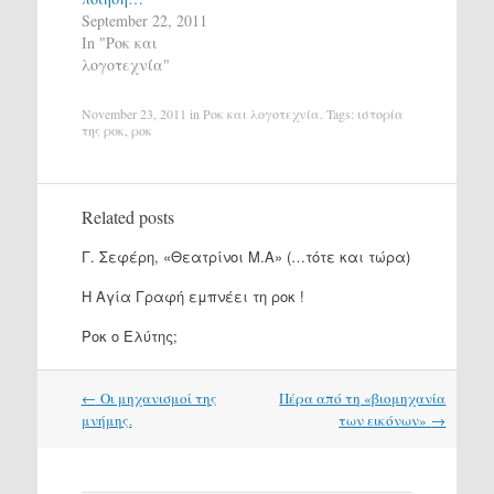
September 22, 2011
In "Ροκ και
λογοτεχνία"
November 23, 2011
in
Ροκ και λογοτεχνία
. Tags:
ιστορία
της ροκ
,
ροκ
Related posts
Γ. Σεφέρη, «Θεατρίνοι Μ.Α» (…τότε και τώρα)
Η Αγία Γραφή εμπνέει τη ροκ !
Ροκ ο Ελύτης;
Post
←
Οι μηχανισμοί της
Πέρα από τη «βιομηχανία
navigation
μνήμης.
των εικόνων»
→