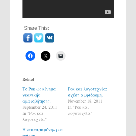
Share This:
Related
Το Ροκ ως κίνημα
Ροκ και λογοτεχνία:
νεανικής
σχέση αμφίδρομη.
αμφισβήτησης.
November 18, 2011
September 24, 2011
In "Ροκ και
In "Ροκ και
λογοτεχνία"
λογοτεχνία"
Η «καταραμένη» ροκ
ποίηση…