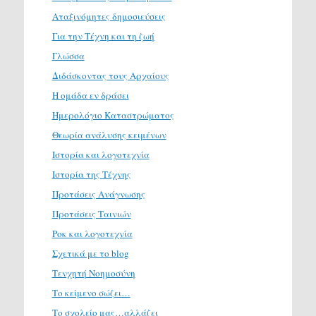
Αταξινόμητες δημοσιεύσεις
Για την Τέχνη και τη ζωή
Γλώσσα
Διδάσκοντας τους Αρχαίους
Η ομάδα εν δράσει
Ημερολόγιο Καταστρώματος
Θεωρία ανάλυσης κειμένων
Ιστορία και λογοτεχνία
Ιστορία της Τέχνης
Προτάσεις Ανάγνωσης
Προτάσεις Ταινιών
Ροκ και λογοτεχνία
Σχετικά με το blog
Τενχητή Νοημοσύνη
Το κείμενο σώζει…
Το σχολείο μας…αλλάζει