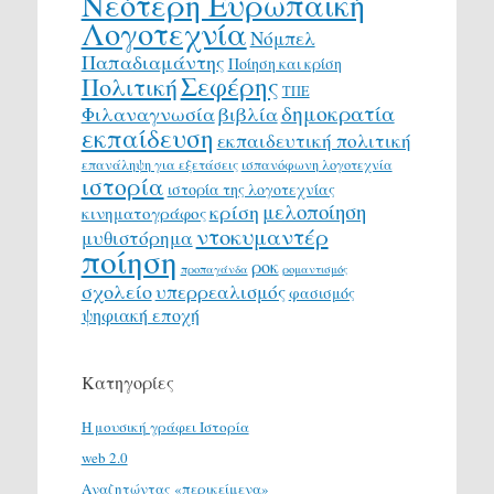
Νεότερη Ευρωπαϊκή
Λογοτεχνία
Νόμπελ
Παπαδιαμάντης
Ποίηση και κρίση
Σεφέρης
Πολιτική
ΤΠΕ
δημοκρατία
Φιλαναγνωσία
βιβλία
εκπαίδευση
εκπαιδευτική πολιτική
επανάληψη για εξετάσεις
ισπανόφωνη λογοτεχνία
ιστορία
ιστορία της λογοτεχνίας
μελοποίηση
κρίση
κινηματογράφος
ντοκυμαντέρ
μυθιστόρημα
ποίηση
ροκ
προπαγάνδα
ρομαντισμός
σχολείο
υπερρεαλισμός
φασισμός
ψηφιακή εποχή
Κατηγορίες
H μουσική γράφει Ιστορία
web 2.0
Αναζητώντας «περικείμενα»