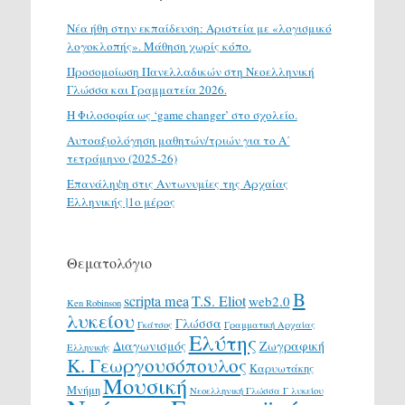
Νέα ήθη στην εκπαίδευση: Αριστεία με «λογισμικό
λογοκλοπής». Μάθηση χωρίς κόπο.
Προσομοίωση Πανελλαδικών στη Νεοελληνική
Γλώσσα και Γραμματεία 2026.
H Φιλοσοφία ως ‘game changer’ στο σχολείο.
Αυτοαξιολόγηση μαθητών/τριών για το Α΄
τετράμηνο (2025-26)
Επανάληψη στις Αντωνυμίες της Αρχαίας
Ελληνικής |1ο μέρος
Θεματολόγιο
Β
scripta mea
T.S. Eliot
web2.0
Ken Robinson
λυκείου
Γλώσσα
Γκάτσος
Γραμματική Αρχαίας
Ελύτης
Διαγωνισμός
Ζωγραφική
Ελληνικής
Κ. Γεωργουσόπουλος
Καρυωτάκης
Μουσική
Μνήμη
Νεοελληνική Γλώσσα Γ λυκείου