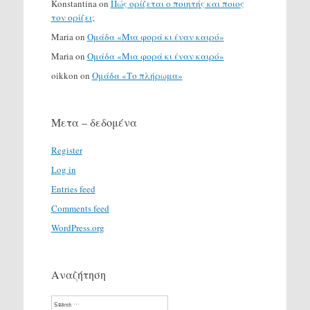
Konstantina
on
Πώς ορίζεται ο ποιητής και ποιος
τον ορίζει;
Maria
on
Ομάδα «Μια φορά κι έναν καιρό»
Maria
on
Ομάδα «Μια φορά κι έναν καιρό»
oikkon
on
Ομάδα «Το πλήρωμα»
Μετα – δεδομένα
Register
Log in
Entries feed
Comments feed
WordPress.org
Αναζήτηση
Search