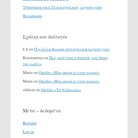
Υποστηρικτικό Υλικό σχολικής λογοτεχνίας
Φιλοσοφία
Σχόλια και διάλογοι
k k
on
Όχι άλλη θεωρία στη σχολική λογοτεχνία.
Konstantina
on
Πώς ορίζεται ο ποιητής και ποιος
τον ορίζει;
Maria
on
Ομάδα «Μια φορά κι έναν καιρό»
Maria
on
Ομάδα «Μια φορά κι έναν καιρό»
oikkon
on
Ομάδα «Το πλήρωμα»
Μετα – δεδομένα
Register
Log in