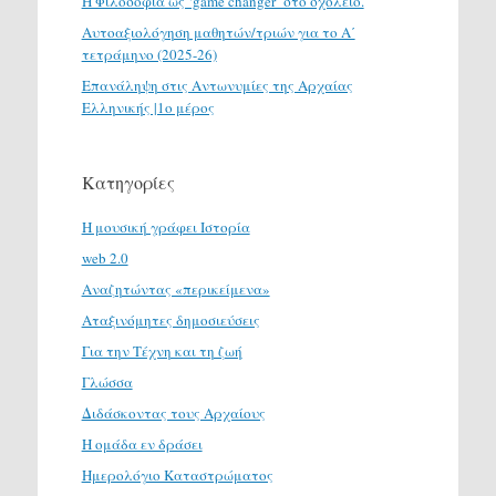
H Φιλοσοφία ως ‘game changer’ στο σχολείο.
Αυτοαξιολόγηση μαθητών/τριών για το Α΄
τετράμηνο (2025-26)
Επανάληψη στις Αντωνυμίες της Αρχαίας
Ελληνικής |1ο μέρος
Κατηγορίες
H μουσική γράφει Ιστορία
web 2.0
Αναζητώντας «περικείμενα»
Αταξινόμητες δημοσιεύσεις
Για την Τέχνη και τη ζωή
Γλώσσα
Διδάσκοντας τους Αρχαίους
Η ομάδα εν δράσει
Ημερολόγιο Καταστρώματος