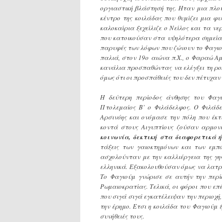
οργιαστική βλάστησή της. Ηταν μια πλο
κέντρο της κοιλάδας που θυμίζει μια φ
καλοκαίρια ξεχείλιζε ο Νείλος και τα 
που κατοικούσαν στα υψηλότερα σημεία 
παρυφές των λόφων που ζώνουν το Φαγιού
παλιά, στον 19ο αιώνα π.Χ., ο Φαραώ Α
κανάλια προσπαθώντας να ελέγξει τη ρο
όμως ότι οι προσπάθειές του δεν πέτυχαν 
Η δεύτερη περίοδος άνθησης του Φαγι
Πτολεμαίος Β’ ο Φιλάδελφος. Ο Φιλάδ
Αρσινόης και ονόμασε την πόλη που έκτ
κοντά στους Αιγυπτίους ζούσαν αρμονικ
κοινωνία, δεκτική στα διαφορετικά 
τάξεις των γαιοκτημόνων και των εμπ
ασχολούνταν με την καλλιέργεια της γη
ελληνικά. Εξακολουθούσαν όμως να λατρε
Το Φαγιούμ γνώρισε σε αυτήν την περί
Ρωμαιοκρατίας. Τελικά, οι φόροι που επ
που σιγά σιγά εγκατέλειψαν την περιοχή
την έρημο. Ετσι η κοιλάδα του Φαγιούμ ξ
συνήθειές τους.