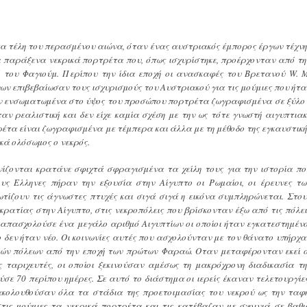
τα τέλη του περασμένου αιώνα, όταν ένας αυστριακός έμπορος έργων τέχνη
 παράξενα νεκρικά πορτρέτα που, όπως ισχυρίστηκε, προέρχονταν από τη
ή του Φαγιούμ. Περίπου την ίδια εποχή οι ανασκαφές του Βρετανού W. Μ
γων επιβεβαίωσαν τους ισχυρισμούς του Αυστριακού για τις μούμιες που ήτα
χαν ενσωματωμένα στο ύψος του προσώπου πορτρέτα ζωγραφισμένα σε ξύλο 
αν ρεαλιστική και δεν είχε καμία σχέση με την ως τότε γνωστή αιγυπτιακ
τα είναι ζωγραφισμένα με τέμπερα και άλλα με τη μέθοδο της εγκαυστική
κά ολόσωμος ο νεκρός.
νίζονται κρατάνε σφιχτά σφραγισμένα τα χείλη τους για την ιστορία πο
υς Ελληνες πήραν την εξουσία στην Αίγυπτο οι Ρωμαίοι, οι έρευνες τω
ωτίζουν τις άγνωστες πτυχές και σιγά σιγά η εικόνα συμπληρώνεται. Στου
κρατίας στην Αίγυπτο, στις νεκροπόλεις που βρίσκονταν έξω από τις πόλει
απασχολούσε ένα μεγάλο αριθμό Αιγυπτίων οι οποίοι ήταν εγκατεστημένο
ενο δεν ήταν νέο. Οι κοινωνίες αυτές που ασχολούνταν με τον θάνατο υπήρχα
κών πόλεων από την εποχή των πρώτων Φαραώ. Οταν μεταφέρονταν εκεί ο
 ταριχευτές, οι οποίοι ξεκινούσαν αμέσως τη μακρόχρονη διαδικασία τη
ύσε 70 περίπου ημέρες. Σε αυτό το διάστημα οι ιερείς έκαναν τελετουργίες
ακολουθούσαν όλα τα στάδια της προετοιμασίας του νεκρού ως την ταφή
ις μούμιες τα νεκρικά πορτρέτα και τις κατέβαζαν με σχοινιά σε βαθι