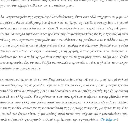
ης τις διατήρησε άθικτες ως τις ημέρες μας.
 νεκροταφείο της αρχαίας Αλεξάνδρειας, έτσι και εδώ υπήρχαν συμφωνίε
ρισμένες, όπως καθορισμένο ήταν και το έργο της κάθε συντεχνίας σε αυτή
ιστικά με τη μετά θάνατον ζωή. Η ταρίχευση των νεκρών ήταν στην Αίγυπτ
α που συνεχίστηκε και στα χρόνια της Ρωμαιοκρατίας με την προσθήκη νέω
μφάνιση των προσωπογραφιών που συνόδευαν τη μούμια στον άλλον κόσμο
από τα πορτρέτα αυτά είχαν γίνει όταν ακόμη ο άνθρωπος βρισκόταν εν ζωή
τια και ίσως να είχαν διακοσμητική χρήση, όπως γίνεται και σήμερα. Σ
πλαίσια με τα οποία κρεμούσαν τις προσωπογραφίες στον τοίχο όσο ζούσ
τινογραφίες έχουν αποδείξει σε πολλές περιπτώσεις ότι η ηλικία του νεκρο
 ειδώλου του πορτρέτου.
ς πρώτους τρεις αιώνες της Ρωμαιοκρατίας στην Αίγυπτο, μια εποχή δηλαδ
 οι φυσιογνωμίες συχνά δεν έχουν τίποτα το ελληνικό και μόνο η τεχνοτροπί
αποδίδονται οι μορφές μάς υποδεικνύουν ότι οι ρίζες αυτής της ζωγραφική
 και είναι ελληνικές. Τα πρόσωπα των πορτρέτων ανήκουν αναμφίβολα στη
ίων και των ελλήνων γαιοκτημόνων και εμπόρων αλλά και σε όσους άλλου
ουν την αθανασία με την απεικόνιση της μορφής τους στη μούμια τους. Ετσ
 αυτά τα έργα είναι η μοναδική ποιότητα της τέχνης που υπερβαίνει του
ι πολιτισμικούς φραγμούς.» (Από αφιέρωμα της εφημερίδας
«Το Βήμα»
)