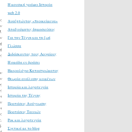
H μουσική γράφει Ιστορία
web 2.0
ς
Αναζητώντας «περικείμενα»
ν
Αταξινόμητες δημοσιεύσεις
.
ν
Για την Τέχνη και τη ζωή
ή
Γλώσσα
ή
Διδάσκοντας τους Αρχαίους
ς
Η ομάδα εν δράσει
Ημερολόγιο Καταστρώματος
υ
ν
Θεωρία ανάλυσης κειμένων
ς
Ιστορία και λογοτεχνία
ς
Ιστορία της Τέχνης
ι
ν
Προτάσεις Ανάγνωσης
ι
Προτάσεις Ταινιών
ς
,
Ροκ και λογοτεχνία
.
Σχετικά με το blog
ά