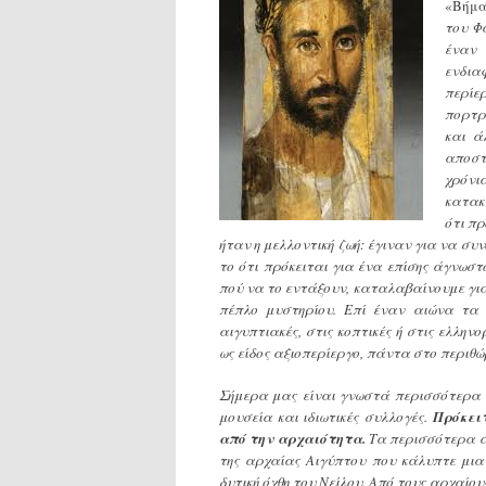
«Βήμα
του Φ
έναν 
ενδια
περίε
πορτρ
και ά
αποστ
χρόνια
κατακ
ότι πρ
ήταν η μελλοντική ζωή: έγιναν για να σ
το ότι πρόκειται για ένα επίσης άγνωστ
πού να το εντάξουν, καταλαβαίνουμε για
πέπλο μυστηρίου. Επί έναν αιώνα τα
αιγυπτιακές, στις κοπτικές ή στις ελλη
ως είδος αξιοπερίεργο, πάντα στο περιθώ
Σήμερα μας είναι γνωστά περισσότερα 
μουσεία και ιδιωτικές συλλογές.
Πρόκειτ
από την αρχαιότητα.
Τα περισσότερα α
της αρχαίας Αιγύπτου που κάλυπτε μια
δυτική όχθη του Νείλου. Από τους αρχαίο