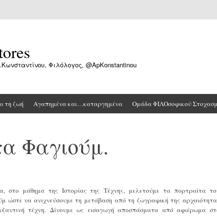
tores
.Κωνσταντίνου, Φιλόλογος, @ApKonstantinou
αι τη ζωή
Αγαπημένα και…καταργημένα
Ομάδα ΦΙΛΟσοφικού Στοχασ
τα Φαγιούμ.
α, στο μάθημα της Ιστορίας της Τέχνης, μελετούμε τα πορτραίτα το
ύμ ώστε να ανιχνεύσουμε τη μετάβαση από τη ζωγραφική της αρχαιότητα
υζαντινή τέχνη. Δίνουμε ως εισαγωγή αποσπάσματα από αφιέρωμα στ