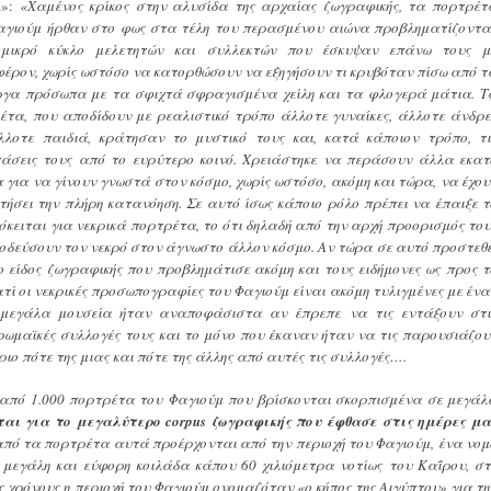
»:
«Χαμένος κρίκος στην αλυσίδα της αρχαίας ζωγραφικής, τα πορτρέτ
αγιούμ ήρθαν στο φως στα τέλη του περασμένου αιώνα προβληματίζοντα
μικρό κύκλο μελετητών και συλλεκτών που έσκυψαν επάνω τους μ
φέρον, χωρίς ωστόσο να κατορθώσουν να εξηγήσουν τι κρυβόταν πίσω από τ
ργα πρόσωπα με τα σφιχτά σφραγισμένα χείλη και τα φλογερά μάτια. Τ
έτα, που αποδίδουν με ρεαλιστικό τρόπο άλλοτε γυναίκες, άλλοτε άνδρε
λλοτε παιδιά, κράτησαν το μυστικό τους και, κατά κάποιον τρόπο, τι
άσεις τους από το ευρύτερο κοινό. Χρειάστηκε να περάσουν άλλα εκατ
 για να γίνουν γνωστά στον κόσμο, χωρίς ωστόσο, ακόμη και τώρα, να έχου
τήσει την πλήρη κατανόηση. Σε αυτό ίσως κάποιο ρόλο πρέπει να έπαιξε τ
όκειται για νεκρικά πορτρέτα, το ότι δηλαδή από την αρχή προορισμός του
υνοδεύσουν τον νεκρό στον άγνωστο άλλον κόσμο. Αν τώρα σε αυτό προστεθε
ο είδος ζωγραφικής που προβλημάτισε ακόμη και τους ειδήμονες ως προς τ
τί οι νεκρικές προσωπογραφίες του Φαγιούμ είναι ακόμη τυλιγμένες με ένα
 μεγάλα μουσεία ήταν αναποφάσιστα αν έπρεπε να τις εντάξουν στι
νορωμαϊκές συλλογές τους και το μόνο που έκαναν ήταν να τις παρουσιάζου
ριο πότε της μιας και πότε της άλλης από αυτές τις συλλογές….
από 1.000 πορτρέτα του Φαγιούμ που βρίσκονται σκορπισμένα σε μεγάλ
αι για το μεγαλύτερο corpus ζωγραφικής που έφθασε στις ημέρες μα
πό τα πορτρέτα αυτά προέρχονται από την περιοχή του Φαγιούμ, ένα νομ
 μεγάλη και εύφορη κοιλάδα κάπου 60 χιλιόμετρα νοτίως του Καΐρου, στ
υς χρόνους η περιοχή του Φαγιούμ ονομαζόταν «ο κήπος της Αιγύπτου» για τη