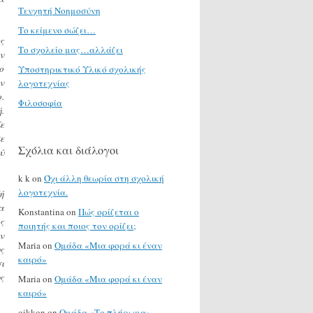
Τενχητή Νοημοσύνη
Το κείμενο σώζει…
ς
Το σχολείο μας…αλλάζει
ν
ο
Υποστηρικτικό Υλικό σχολικής
ν
λογοτεχνίας
.
Φιλοσοφία
.
ε
ε
Σχόλια και διάλογοι
ύ
k k
on
Όχι άλλη θεωρία στη σχολική
λογοτεχνία.
ή
α
Konstantina
on
Πώς ορίζεται ο
ς
ποιητής και ποιος τον ορίζει;
ν
Maria
on
Ομάδα «Μια φορά κι έναν
ς
καιρό»
ι
ς
Maria
on
Ομάδα «Μια φορά κι έναν
καιρό»
oikkon
on
Ομάδα «Το πλήρωμα»