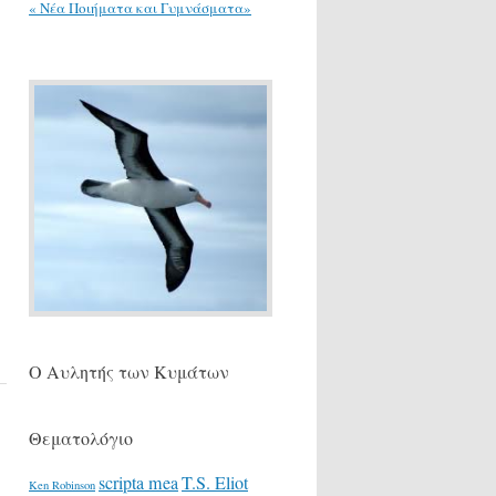
« Νέα Ποιήματα και Γυμνάσματα»
Ο Αυλητής των Κυμάτων
Θεματολόγιο
scripta mea
T.S. Eliot
Ken Robinson