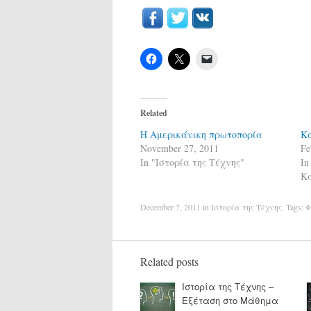
Related
Η Αμερικάνικη πρωτοπορία
Κ
November 27, 2011
Fe
In "Ιστορία της Τέχνης"
In
Κ
December 7, 2011
in
Ιστορία της Τέχνης
. Tags:
Φ
Related posts
Ιστορία της Τέχνης –
Εξέταση στο Μάθημα