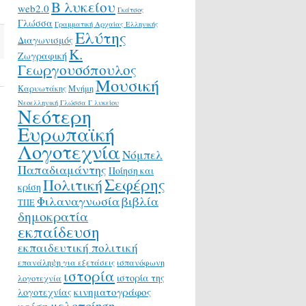
Β λυκείου
web2.0
Γκάτσος
Γλώσσα
Γραμματική Αρχαίας Ελληνικής
Ελύτης
Διαγωνισμός
Κ.
Ζωγραφική
Γεωργουσόπουλος
Μουσική
Καρυωτάκης
Μνήμη
Νεοελληνική Γλώσσα Γ λυκείου
Νεότερη
Ευρωπαϊκή
Λογοτεχνία
Νόμπελ
Παπαδιαμάντης
Ποίηση και
Σεφέρης
Πολιτική
κρίση
Φιλαναγνωσία
βιβλία
ΤΠΕ
δημοκρατία
εκπαίδευση
εκπαιδευτική πολιτική
επανάληψη για εξετάσεις
ισπανόφωνη
ιστορία
ιστορία της
λογοτεχνία
κινηματογράφος
λογοτεχνίας
μελοποίηση
κρίση