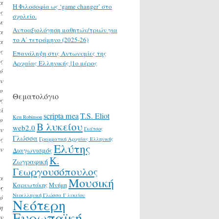
α
H Φιλοσοφία ως ‘game changer’ στο
ς
σχολείο.
ε
Αυτοαξιολόγηση μαθητών/τριών για
α
το Α΄ τετράμηνο (2025-26)
α
ς
Επανάληψη στις Αντωνυμίες της
ς
Αρχαίας Ελληνικής |1ο μέρος
ό
ν
ο
Θεματολόγιο
ς
ί
scripta mea
T.S. Eliot
Ken Robinson
ο
Β λυκείου
web2.0
ν
Γκάτσος
Γλώσσα
ς
Γραμματική Αρχαίας Ελληνικής
Ελύτης
ν
Διαγωνισμός
Κ.
Ζωγραφική
Γεωργουσόπουλος
α
Μουσική
Καρυωτάκης
Μνήμη
ς
Νεοελληνική Γλώσσα Γ λυκείου
ό
Νεότερη
η
Ευρωπαϊκή
ν