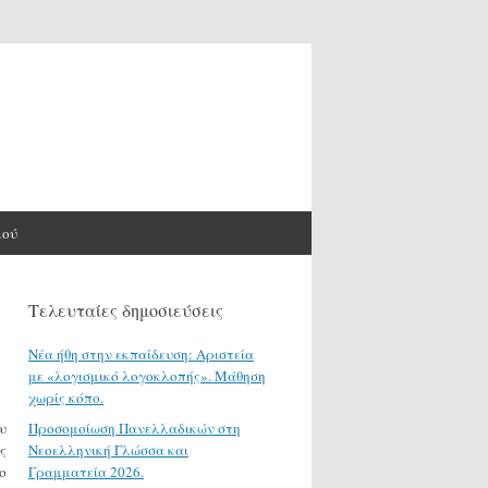
μού
Τελευταίες δημοσιεύσεις
Νέα ήθη στην εκπαίδευση: Αριστεία
με «λογισμικό λογοκλοπής». Μάθηση
χωρίς κόπο.
υ
Προσομοίωση Πανελλαδικών στη
ς
Νεοελληνική Γλώσσα και
ο
Γραμματεία 2026.