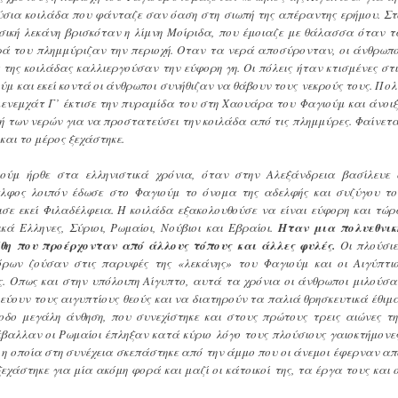
ύσια κοιλάδα που φάνταζε σαν όαση στη σιωπή της απέραντης ερήμου. Στ
υσική λεκάνη βρισκόταν η λίμνη Μοίριδα, που έμοιαζε με θάλασσα όταν τ
νερά του πλημμύριζαν την περιοχή. Οταν τα νερά αποσύρονταν, οι άνθρωπο
της κοιλάδας καλλιεργούσαν την εύφορη γη. Οι πόλεις ήταν κτισμένες στι
μ και εκεί κοντά οι άνθρωποι συνήθιζαν να θάβουν τους νεκρούς τους. Πολ
μενεμχάτ Γ’ έκτισε την πυραμίδα του στη Χαουάρα του Φαγιούμ και άνοιξ
ή των νερών για να προστατεύσει την κοιλάδα από τις πλημμύρες. Φαίνετα
και το μέρος ξεχάστηκε.
ούμ ήρθε στα ελληνιστικά χρόνια, όταν στην Αλεξάνδρεια βασίλευε 
ελφος λοιπόν έδωσε στο Φαγιούμ το όνομα της αδελφής και συζύγου το
ισε εκεί Φιλαδέλφεια. Η κοιλάδα εξακολουθούσε να είναι εύφορη και τώρ
ά Ελληνες, Σύριοι, Ρωμαίοι, Νούβιοι και Εβραίοι.
Ηταν μια πολυεθνικ
ήθη που προέρχονταν από άλλους τόπους και άλλες φυλές.
Οι πλούσιε
όρων ζούσαν στις παρυφές της «λεκάνης» του Φαγιούμ και οι Αιγύπτιο
ς. Οπως και στην υπόλοιπη Αίγυπτο, αυτά τα χρόνια οι άνθρωποι μιλούσα
ύουν τους αιγυπτίους θεούς και να διατηρούν τα παλιά θρησκευτικά έθιμα
οδο μεγάλη άνθηση, που συνεχίστηκε και στους πρώτους τρεις αιώνες τη
έβαλλαν οι Ρωμαίοι έπληξαν κατά κύριο λόγο τους πλούσιους γαιοκτήμονες
, η οποία στη συνέχεια σκεπάστηκε από την άμμο που οι άνεμοι έφερναν απ
εχάστηκε για μία ακόμη φορά και μαζί οι κάτοικοί της, τα έργα τους και ο