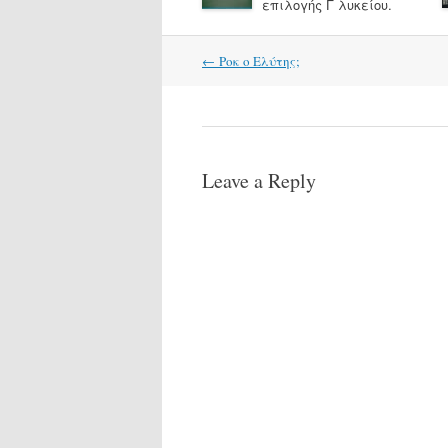
επιλογής Γ λυκείου.
Post
←
Ροκ ο Ελύτης;
navigation
Leave a Reply