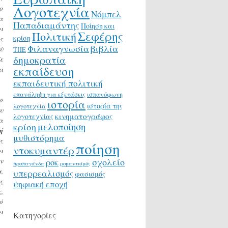
Λογοτεχνία
ο
Νόμπελ
α
Παπαδιαμάντης
Ποίηση και
ι
Σεφέρης
Πολιτική
κρίση
ς
Φιλαναγνωσία
βιβλία
ύ
ΤΠΕ
δημοκρατία
ε
εκπαίδευση
ι
εκπαιδευτική πολιτική
επανάληψη για εξετάσεις
ισπανόφωνη
ο
ιστορία
ιστορία της
λογοτεχνία
υ
κινηματογράφος
λογοτεχνίας
α
μελοποίηση
κρίση
ή
μυθιστόρημα
ς
ποίηση
ντοκυμαντέρ
ι
σχολείο
ν
ροκ
προπαγάνδα
ρομαντισμός
.
υπερρεαλισμός
φασισμός
ς
ψηφιακή εποχή
,
ό
ι
Κατηγορίες