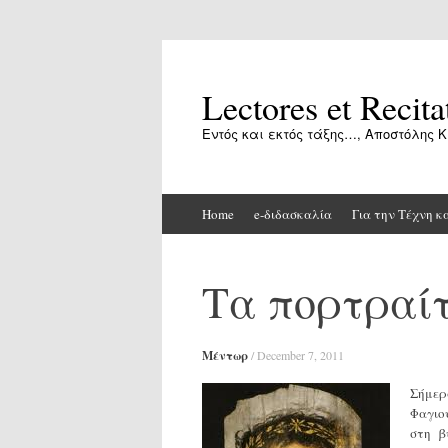
Lectores et Recita
Εντός και εκτός τάξης…, Αποστόλης Κ
Skip
Home
e-διδασκαλία
Για την Τέχνη κ
to
content
Τα πορτραί
Μέντωρ
/
December 7, 2011
Σήμερ
Φαγιο
στη β