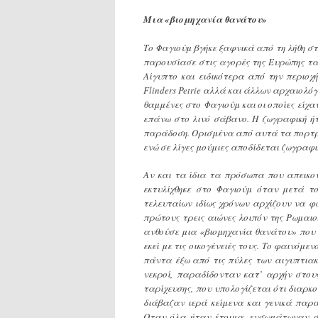
Μια «βιομηχανία θανάτου»
Το Φαγιούμ βγήκε ξαφνικά από τη λήθη σ
παρουσίασε στις αγορές της Ευρώπης τα
Αίγυπτο και ειδικότερα από την περιοχ
Flinders Petrie αλλά και άλλων αρχαιολό
θαμμένες στο Φαγιούμ και οι οποίες εί
επάνω στο λινό σάβανο. Η ζωγραφική ήτ
παράδοση. Ορισμένα από αυτά τα πορτρέ
ενώ σε λίγες μούμιες αποδίδεται ζωγραφι
Αν και τα ίδια τα πρόσωπα που απεικο
εκτυλίχθηκε στο Φαγιούμ όταν μετά το
τελευταίων ιδίως χρόνων αρχίζουν να φ
πρώτους τρεις αιώνες λοιπόν της Ρωμαιο
ανθούσε μια «βιομηχανία θανάτου» που 
εκεί με τις οικογένειές τους. Το φαινόμ
πάντα έξω από τις πύλες των αιγυπτια
νεκροί, παραδίδονταν κατ’ αρχήν στους
ταρίχευσης, που υπολογίζεται ότι διαρκο
διάβαζαν ιερά κείμενα και γενικά παρ
Οταν όλα ήταν έτοιμα, ενσωμάτωναν στ