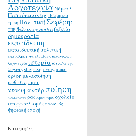
Λογοτεχνία
Νόμπελ
Παπαδιαμάντης
Ποίηση και
Σεφέρης
Πολιτική
κρίση
Φιλαναγνωσία
βιβλία
ΤΠΕ
δημοκρατία
εκπαίδευση
εκπαιδευτική πολιτική
επανάληψη για εξετάσεις
ισπανόφωνη
ιστορία
ιστορία της
λογοτεχνία
κινηματογράφος
λογοτεχνίας
μελοποίηση
κρίση
μυθιστόρημα
ποίηση
ντοκυμαντέρ
σχολείο
ροκ
προπαγάνδα
ρομαντισμός
υπερρεαλισμός
φασισμός
ψηφιακή εποχή
Κατηγορίες