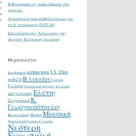
ο
H Φιλοσοφία ως ‘game changer’ στο
α
σχολείο.
ι
Αυτοαξιολόγηση μαθητών/τριών για
υ
το Α΄ τετράμηνο (2025-26)
Επανάληψη στις Αντωνυμίες της
Αρχαίας Ελληνικής |1ο μέρος
Θεματολόγιο
scripta mea
T.S. Eliot
Ken Robinson
Β λυκείου
web2.0
Γκάτσος
Γλώσσα
Γραμματική Αρχαίας Ελληνικής
Ελύτης
Διαγωνισμός
Κ.
Ζωγραφική
Γεωργουσόπουλος
Μουσική
Καρυωτάκης
Μνήμη
Νεοελληνική Γλώσσα Γ λυκείου
Νεότερη
Ευρωπαϊκή