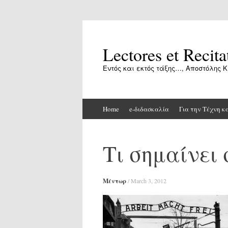
Lectores et Recita
Εντός και εκτός τάξης…, Αποστόλης Κ
Skip
Home
e-διδασκαλία
Για την Τέχνη κ
to
content
Τι σημαίνει
Μέντωρ
/
March 3, 2012