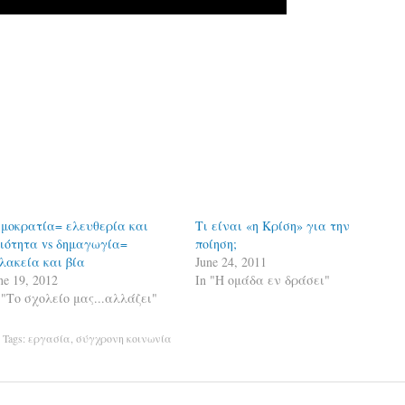
μοκρατία= ελευθερία και
Τι είναι «η Κρίση» για την
ιότητα vs δημαγωγία=
ποίηση;
λακεία και βία
June 24, 2011
ne 19, 2012
In "Η ομάδα εν δράσει"
 "Το σχολείο μας...αλλάζει"
. Tags:
εργασία
,
σύγχρονη κοινωνία