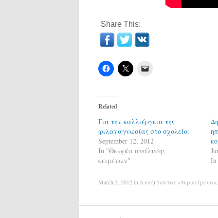
Share This:
Related
Για την καλλιέργεια της
Δη
φιλαναγνωσίας στο σχολείο.
ηπ
September 12, 2012
κο
In "Θεωρία ανάλυσης
Ju
κειμένων"
In
March 3, 2012
in
Αναζητώντας «περικείμενα»