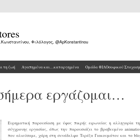
tores
.Κωνσταντίνου, Φιλόλογος, @ApKonstantinou
αι τη ζωή
Αγαπημένα και…καταργημένα
Ομάδα ΦΙΛΟσοφικού Στοχασ
 σήμερα εργάζομαι…
Ευρηματική παρουσίαση με ύφος πικρής ειρωνείας η αλληγορία τη
σύγχρονης εργασίας, όπως την παρουσιάζει το βραβευμένο animatio
που αλιεύσαμε, χάρη στη συνάδελφο Τερέζα Γιακουμάτου και το blo