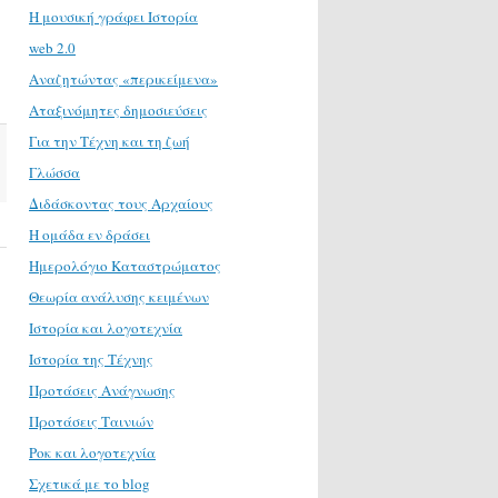
H μουσική γράφει Ιστορία
web 2.0
Αναζητώντας «περικείμενα»
Αταξινόμητες δημοσιεύσεις
Για την Τέχνη και τη ζωή
Γλώσσα
Διδάσκοντας τους Αρχαίους
Η ομάδα εν δράσει
Ημερολόγιο Καταστρώματος
Θεωρία ανάλυσης κειμένων
Ιστορία και λογοτεχνία
Ιστορία της Τέχνης
Προτάσεις Ανάγνωσης
Προτάσεις Ταινιών
Ροκ και λογοτεχνία
Σχετικά με το blog