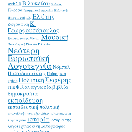
Β λυκείου
web2.0
Γκάτσος
Γλώσσα
Γραμματική Αρχαίας Ελληνικής
Ελύτης
Διαγωνισμός
Κ.
Ζωγραφική
Γεωργουσόπουλος
Μουσική
Καρυωτάκης
Μνήμη
Νεοελληνική Γλώσσα Γ λυκείου
Νεότερη
Ευρωπαϊκή
Λογοτεχνία
Νόμπελ
Παπαδιαμάντης
Ποίηση και
Σεφέρης
Πολιτική
κρίση
Φιλαναγνωσία
βιβλία
ΤΠΕ
δημοκρατία
εκπαίδευση
εκπαιδευτική πολιτική
επανάληψη για εξετάσεις
ισπανόφωνη
ιστορία
ιστορία της
λογοτεχνία
κινηματογράφος
λογοτεχνίας
μελοποίηση
κρίση