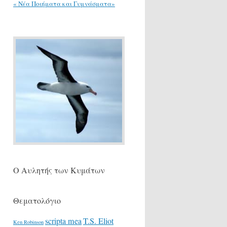
« Νέα Ποιήματα και Γυμνάσματα»
Ο Αυλητής των Κυμάτων
Θεματολόγιο
scripta mea
T.S. Eliot
Ken Robinson