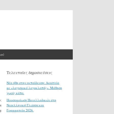
μού
Τελευταίες δημοσιεύσεις
Νέα ήθη στην εκπαίδευση: Αριστεία
με «λογισμικό λογοκλοπής». Μάθηση
χωρίς κόπο.
ς
Προσομοίωση Πανελλαδικών στη
n
Νεοελληνική Γλώσσα και
g
Γραμματεία 2026.