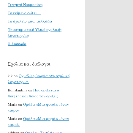
Τενχητή Νοημοσύνη
Το κείμενο σώζει…
Το σχολείο μας…αλλάζει
Υποστηρικτικό Υλικό σχολικής
λογοτεχνίας
Φιλοσοφία
Σχόλια και διάλογοι
k k
on
Όχι άλλη θεωρία στη σχολική
λογοτεχνία.
Konstantina
on
Πώς ορίζεται ο
ποιητής και ποιος τον ορίζει;
Maria
on
Ομάδα «Μια φορά κι έναν
καιρό»
Maria
on
Ομάδα «Μια φορά κι έναν
καιρό»
oikkon
on
Ομάδα «Το πλήρωμα»