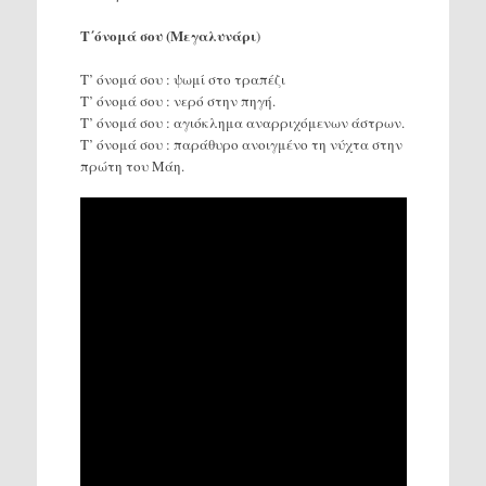
Τ΄όνομά σου (Μεγαλυνάρι
)
Τ’ όνομά σου : ψωμί στο τραπέζι
Τ’ όνομά σου : νερό στην πηγή.
Τ’ όνομά σου : αγιόκλημα αναρριχόμενων άστρων.
Τ’ όνομά σου : παράθυρο ανοιγμένο τη νύχτα στην
πρώτη του Μάη.