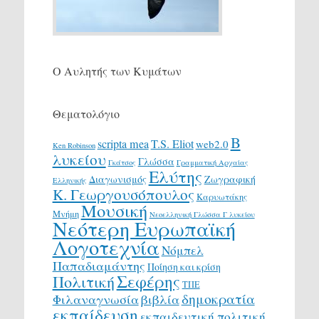
Ο Αυλητής των Κυμάτων
Θεματολόγιο
Β
scripta mea
T.S. Eliot
web2.0
Ken Robinson
λυκείου
Γλώσσα
Γκάτσος
Γραμματική Αρχαίας
Ελύτης
Διαγωνισμός
Ζωγραφική
Ελληνικής
Κ. Γεωργουσόπουλος
Καρυωτάκης
Μουσική
Μνήμη
Νεοελληνική Γλώσσα Γ λυκείου
Νεότερη Ευρωπαϊκή
Λογοτεχνία
Νόμπελ
Παπαδιαμάντης
Ποίηση και κρίση
Σεφέρης
Πολιτική
ΤΠΕ
δημοκρατία
Φιλαναγνωσία
βιβλία
εκπαίδευση
εκπαιδευτική πολιτική