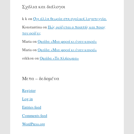
Σχόλια και διάλογοι
k k
on
Όχι άλλη θεωρία στη σχολική λογοτεχνία.
Konstantina
on
Πώς ορίζεται ο ποιητής και ποιος
τον ορίζει;
Maria
on
Ομάδα «Μια φορά κι έναν καιρό»
Maria
on
Ομάδα «Μια φορά κι έναν καιρό»
oikkon
on
Ομάδα «Το πλήρωμα»
Μετα – δεδομένα
Register
Log in
Entries feed
Comments feed
WordPress.org