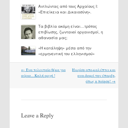
Αντλώντας από τους Αρχαίους Ι:
«Επιείκεια και Δικαιοσύνη».
Τα βιβλία ακόμη είναι…τρόπος
επιβίωσης, ζωντανοί οργανισμοί, η
αθανασία μας;
«Η κατάληψη» μέσα από την
«ερμηνευτική του ελληνισμού»
Post
←
Ένα τελευταίο θέμα για
Η κρίση απο-καλύπτει και
navigation
αύριο…Καλή αρχή !
ανα-δομεί την ύπαρξη,
όπως η ποίηση!
→
Leave a Reply