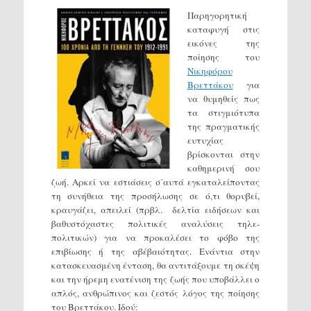
Παρηγορητική
καταφυγή στις
εικόνες της
ποίησης του
Νικηφόρου
Βρεττάκου
για
να θυμηθείς πως
τα στιγμιότυπα
της πραγματικής
ευτυχίας
βρίσκονται στην
καθημερινή σου
ζωή. Αρκεί να εστιάσεις σ΄αυτά εγκαταλείποντας
τη συνήθεια της προσήλωσης σε ό,τι θορυβεί,
κραυγάζει, απειλεί (πρβλ. δελτία ειδήσεων και
βαθυστόχαστες πολιτικές αναλύσεις τηλε-
πολιτικών) για να προκαλέσει το φόβο της
επιβίωσης ή της αβέβαιότητας. Ενάντια στην
κατασκευασμένη ένταση, θα αντιτάξουμε τη σκέψη
και την ήρεμη ενατένιση της ζωής που υποβάλλει ο
απλός, ανθρώπινος και ζεστός λόγος της ποίησης
του Βρεττάκου. Ιδού: