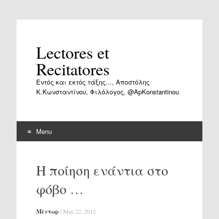
Lectores et
Recitatores
Εντός και εκτός τάξης…, Αποστόλης
Κ.Κωνσταντίνου, Φιλόλογος, @ApKonstantinou
Menu
Skip
to
Η ποίηση ενάντια στο
content
φόβο …
Μέντωρ
/
May 22, 2012