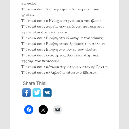
μάγουλο
Τ’ όνομά σου : πεντάγραμμο στις κεραίες των
γρύλων
Τ’ όνομά σου : ο Ηνίοχος στην άμαξα του ήλιου.
Τ’ όνομά σου : πορεία πέντε κύκνων που σέρνουν
την πούλια στα μεσούρανα
Τ’ όνομά σου : Ειρήνη στα κλωνάρια του δάσους.
Τ’ όνομά σου : Ειρήνη στους δρόμους των πόλεων
Τ’ όνομά σου : Ειρήνη στις ρότες των πλοίων
Τ’ όνομά σου : ένας άρτος, βαλμένος στην άκρη
της γης που περίσσεψε
Τ’ όνομά σου : αέτωμα περιστεριών στον ορίζοντα.
Τ’ όνομά σου : αλληλούια πάνω στο Έβερεστ.
Share This: