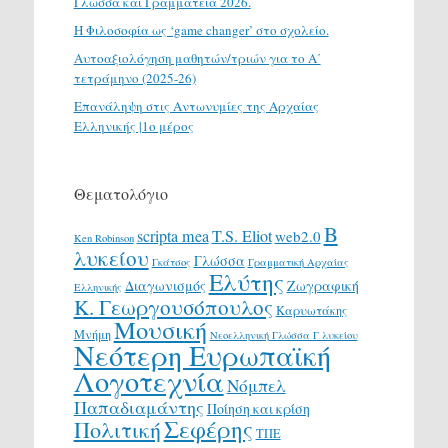
Γλώσσα και Γραμματεία 2026.
H Φιλοσοφία ως ‘game changer’ στο σχολείο.
Αυτοαξιολόγηση μαθητών/τριών για το Α΄
τετράμηνο (2025-26)
Επανάληψη στις Αντωνυμίες της Αρχαίας
Ελληνικής |1ο μέρος
Θεματολόγιο
Β
scripta mea
T.S. Eliot
web2.0
Ken Robinson
λυκείου
Γλώσσα
Γκάτσος
Γραμματική Αρχαίας
Ελύτης
Διαγωνισμός
Ζωγραφική
Ελληνικής
Κ. Γεωργουσόπουλος
Καρυωτάκης
Μουσική
Μνήμη
Νεοελληνική Γλώσσα Γ λυκείου
Νεότερη Ευρωπαϊκή
Λογοτεχνία
Νόμπελ
Παπαδιαμάντης
Ποίηση και κρίση
Σεφέρης
Πολιτική
ΤΠΕ