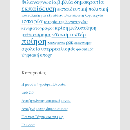
δημοκρατία
Φιλαναγνωσία
βιβλία
εκπαίδευση
εκπαιδευτική πολιτική
επανάληψη για εξετάσεις
ισπανόφωνη λογοτεχνία
ιστορία
ιστορία της λογοτεχνίας
μελοποίηση
κρίση
κινηματογράφος
ντοκυμαντέρ
μυθιστόρημα
ποίηση
ροκ
προπαγάνδα
ρομαντισμός
σχολείο
υπερρεαλισμός
φασισμός
ψηφιακή εποχή
Κατηγορίες
H μουσική γράφει Ιστορία
web 2.0
Αναζητώντας «περικείμενα»
Αταξινόμητες δημοσιεύσεις
Για την Τέχνη και τη ζωή
Γλώσσα