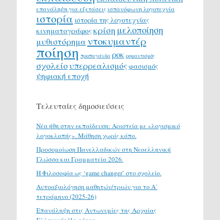
επανάληψη για εξετάσεις
ισπανόφωνη λογοτεχνία
ιστορία
ιστορία της λογοτεχνίας
μελοποίηση
κρίση
κινηματογράφος
ντοκυμαντέρ
μυθιστόρημα
ποίηση
ροκ
προπαγάνδα
ρομαντισμός
σχολείο
υπερρεαλισμός
φασισμός
ψηφιακή εποχή
Τελευταίες δημοσιεύσεις
Νέα ήθη στην εκπαίδευση: Αριστεία με «λογισμικό
λογοκλοπής». Μάθηση χωρίς κόπο.
Προσομοίωση Πανελλαδικών στη Νεοελληνική
Γλώσσα και Γραμματεία 2026.
H Φιλοσοφία ως ‘game changer’ στο σχολείο.
Αυτοαξιολόγηση μαθητών/τριών για το Α΄
τετράμηνο (2025-26)
Επανάληψη στις Αντωνυμίες της Αρχαίας
Ελληνικής |1ο μέρος