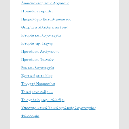
Διδάσκοντας τους Αρχαίους
Η ομάδα εν δράσει
Ημερολόγιο Καταστρώματος
Θεωρία ανάλυσης κειμένων
Ιστορία και λογοτεχνία
Ιστορία της Τέχνης
Προτάσεις Ανάγνωσης
Προτάσεις Ταινιών
Ροκ και λογοτεχνία
Σχετικά με το blog
Τενχητή Νοημοσύνη
Το κείμενο σώζει…
Το σχολείο μας…αλλάζει
Υποστηρικτικό Υλικό σχολικής λογοτεχνίας
Φιλοσοφία