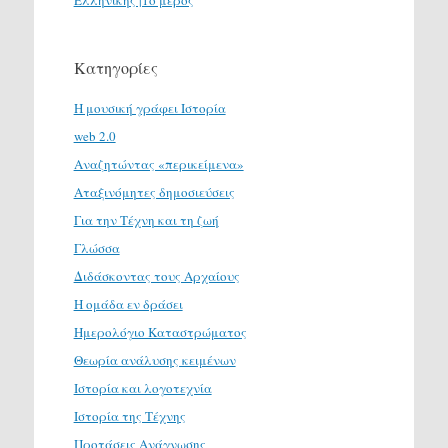
Κατηγορίες
H μουσική γράφει Ιστορία
web 2.0
Αναζητώντας «περικείμενα»
Αταξινόμητες δημοσιεύσεις
Για την Τέχνη και τη ζωή
Γλώσσα
Διδάσκοντας τους Αρχαίους
Η ομάδα εν δράσει
Ημερολόγιο Καταστρώματος
Θεωρία ανάλυσης κειμένων
Ιστορία και λογοτεχνία
Ιστορία της Τέχνης
Προτάσεις Ανάγνωσης