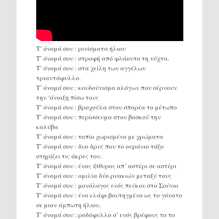
Τ’ όνομά σου : ρινίσματα ήλιου
Τ’ όνομά σου : στροφή από φλάουτο τη νύχτα.
Τ’ όνομά σου : στα χείλη των αγγέλων
τριαντάφυλλο.
Τ’ όνομά σου : κουδούνισμα αλόγων που σέρνουν
την ‘άνοιξη πίσω τους
Τ’ όνομά σου : βροχούλα στου σπορέα το μέτωπο
Τ’ όνομά σου : περίσσευμα στου βοσκού την
καλύβα
Τ’ όνομά σου : τοπίο χωρισμένο με χρώματα
Τ’ όνομά σου : δυο δρυς που το ουράνιο τόξο
στηρίζει τις άκρες του.
Τ’ όνομά σου : ένας ψίθυρος απ’ αστέρι σε αστέρι
Τ’ όνομά σου : ομιλία δύο ρυακιών μεταξύ τους
Τ’ όνομά σου : μονόλογος ενός πεύκου στο Σούνιο
Τ’ όνομά σου : ένα ελάφι βουτηγμένο ως το γόνατο
σε μιαν άμπωτη ήλιου.
Τ’ όνομά σου : ροδόφυλλο σ’ ενός βρέφους το το