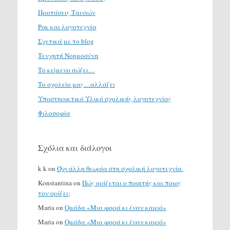
Προτάσεις Ταινιών
Ροκ και λογοτεχνία
Σχετικά με το blog
Τενχητή Νοημοσύνη
Το κείμενο σώζει…
Το σχολείο μας…αλλάζει
Υποστηρικτικό Υλικό σχολικής λογοτεχνίας
Φιλοσοφία
Σχόλια και διάλογοι
k k
on
Όχι άλλη θεωρία στη σχολική λογοτεχνία.
Konstantina
on
Πώς ορίζεται ο ποιητής και ποιος
τον ορίζει;
Maria
on
Ομάδα «Μια φορά κι έναν καιρό»
Maria
on
Ομάδα «Μια φορά κι έναν καιρό»