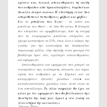
σχέσεις και, τελικά, απελευθερώνει τη σκέψη
του ανθρώπου από προκαταλήψεις, ταμπού και
ποικίλα δεσμά αιώνων. Η επιστήμη είναι που
απομυθοποιεί πεποιθήσεις, φόβους και φοβίες
.
Και το
μποζόνιο του Χιγκς
– το είπαν και
μποζόνιο του Θεού – το ίδιο θα κάνει; Η Ιστορία
δεν επιτρέπει να αμφιβάλλουμε. Από τη στιγμή
που το συγκεκριμένο μποζόνιο επιτρέπει να
έχουμε κατακτήσει το 25%, όπως λένε ο ειδικοί, της
γνώσης για την κατανόηση της διαδικασίας
παραγωγής μάζας, ύλης δηλαδή, είναι φανερό ότι
βαδίζουμε προς νέες, ευρύτερες απελευθερώσεις
και εφαρμογές.
Απελευθερώσεις και εφαρμογές που μπορεί να
ανατρέψουν την, ανύπαρκτη, άλλωστε, έως τώρα,
σχέση του ανθρώπου με το Σύμπαν και να
καταργήσουν εξουσίες χιλιάδων ετών• και
καταδυναστεύσεις χιλιάδων ετών. Αυτό είναι το
ένα αποτέλεσμα.
Το άλλο ασφαλώς θα έχει να
κάνει με τις εφαρμογές που θα βελτιώσουν την
ποιότητα της ζωής μας. Αρκεί η νέα γνώση να
γίνει κτήμα της κοινωνίας.»