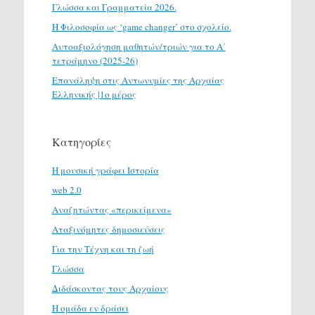
Γλώσσα και Γραμματεία 2026.
H Φιλοσοφία ως ‘game changer’ στο σχολείο.
Αυτοαξιολόγηση μαθητών/τριών για το Α΄
τετράμηνο (2025-26)
Επανάληψη στις Αντωνυμίες της Αρχαίας
Ελληνικής |1ο μέρος
Κατηγορίες
H μουσική γράφει Ιστορία
web 2.0
Αναζητώντας «περικείμενα»
Αταξινόμητες δημοσιεύσεις
Για την Τέχνη και τη ζωή
Γλώσσα
Διδάσκοντας τους Αρχαίους
Η ομάδα εν δράσει