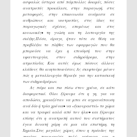
ασφαλώς ύστερα από πάμπολλες δοκιμές, πόσες
ανατροπές προκάλεσε, στην παραγωγή, στις
μεταφορές, στην επικοινωνία ανάμεσα σε
ανθρώπους και νοοτροπίες, στις ίδιες τις
παραγωγικές σχέσεις, επομένως και στις
κοινωνικές• τη γνώση και τη λειτουργία της
σκέψης.Πόσο, άραγε, ήταν τότε σε θέση να
προβλέψει το πλήθος των εφαρμογών που θα
μπορούσε να έχει η επινόησή του στην
υφαντουργία, στον σιδηρόδρομο, στην
ατμοπλοΐα; Και αυτές όμως πόσους άλλους
κλάδους θα κινητοποιούσαν; Ας σκεφτούμε μόνον
πώς η μεταλλουργία θέριεψε για την κατασκευή
των σιδηροδρόμων.
Ας πάμε και πιο πίσω στον χρόνο, σε κάτι
διαφορετικό. Ολοι ξέρουμε ότι η γη, για να
αποδώσει, χρειαζόταν να μπει σε αγρανάπαυση
ανά δύο ή τρία χρόνια• να «ξεκουραστεί» το χώμα
και να τραφεί καλά από τον ήλιο• και ξέρουμε
επίσης ότι η ανατροπή αυτού του συστήματος
έγινε δυνατή χάρη σε μια νέα επιστήμη, τη
Χημεία.Στις μεγάλες χώρες, όπου η πρόοδος της
χημείας προχωρούσε πολύ γρήγορα και η