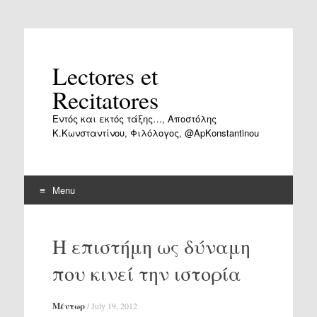
Lectores et
Recitatores
Εντός και εκτός τάξης…, Αποστόλης
Κ.Κωνσταντίνου, Φιλόλογος, @ApKonstantinou
Menu
Skip
to
Η επιστήμη ως δύναμη
content
που κινεί την ιστορία
Μέντωρ
/
July 19, 2012