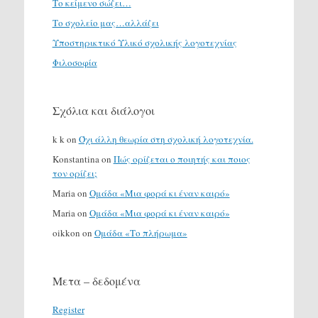
Το κείμενο σώζει…
Το σχολείο μας…αλλάζει
Υποστηρικτικό Υλικό σχολικής λογοτεχνίας
Φιλοσοφία
Σχόλια και διάλογοι
k k
on
Όχι άλλη θεωρία στη σχολική λογοτεχνία.
Konstantina
on
Πώς ορίζεται ο ποιητής και ποιος
τον ορίζει;
Maria
on
Ομάδα «Μια φορά κι έναν καιρό»
Maria
on
Ομάδα «Μια φορά κι έναν καιρό»
oikkon
on
Ομάδα «Το πλήρωμα»
Μετα – δεδομένα
Register