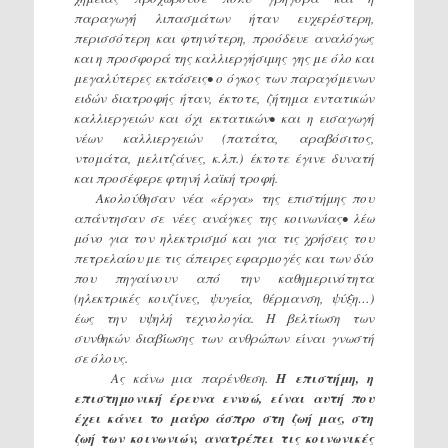
παραγωγή λιπασμάτων ήταν ευχερέστερη,
περισσότερη και φτηνότερη, προόδευε αναλόγως
και η προσφορά της καλλιεργήσιμης γης με όλο και
μεγαλύτερες εκτάσεις• ο όγκος των παραγόμενων
ειδών διατροφής ήταν, έκτοτε, ζήτημα εντατικών
καλλιεργειών και όχι εκτατικών• και η εισαγωγή
νέων καλλιεργειών (πατάτα, αραβόσιτος,
ντομάτα, μελιτζάνες, κ.λπ.) έκτοτε έγινε δυνατή
και προσέφερε φτηνή λαϊκή τροφή.
Ακολούθησαν νέα «έργα» της επιστήμης που
απάντησαν σε νέες ανάγκες της κοινωνίας• λέω
μόνο για τον ηλεκτρισμό και για τις χρήσεις του
πετρελαίου με τις άπειρες εφαρμογές και των δύο
που πηγαίνουν από την καθημερινότητα
(ηλεκτρικές κουζίνες, ψυγεία, θέρμανση, ψύξη…)
έως την υψηλή τεχνολογία. Η βελτίωση των
συνθηκών διαβίωσης των ανθρώπων είναι γνωστή
σε όλους.
Ας κάνω μια παρένθεση.
Η επιστήμη, η
επιστημονική έρευνα εννοώ, είναι αυτή που
έχει κάνει το μαύρο άσπρο στη ζωή μας, στη
ζωή των κοινωνιών, ανατρέπει τις κοινωνικές