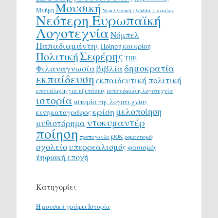
Μουσική
Μνήμη
Νεοελληνική Γλώσσα Γ λυκείου
Νεότερη Ευρωπαϊκή
Λογοτεχνία
Νόμπελ
Παπαδιαμάντης
Ποίηση και κρίση
Σεφέρης
Πολιτική
ΤΠΕ
δημοκρατία
Φιλαναγνωσία
βιβλία
εκπαίδευση
εκπαιδευτική πολιτική
επανάληψη για εξετάσεις
ισπανόφωνη λογοτεχνία
ιστορία
ιστορία της λογοτεχνίας
μελοποίηση
κρίση
κινηματογράφος
ντοκυμαντέρ
μυθιστόρημα
ποίηση
ροκ
προπαγάνδα
ρομαντισμός
σχολείο
υπερρεαλισμός
φασισμός
ψηφιακή εποχή
Κατηγορίες
H μουσική γράφει Ιστορία