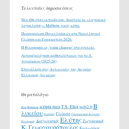
Τελευταίες δημοσιεύσεις
Νέα ήθη στην εκπαίδευση: Αριστεία με «λογισμικό
λογοκλοπής». Μάθηση χωρίς κόπο.
Προσομοίωση Πανελλαδικών στη Νεοελληνική
Γλώσσα και Γραμματεία 2026.
H Φιλοσοφία ως ‘game changer’ στο σχολείο.
Αυτοαξιολόγηση μαθητών/τριών για το Α΄
τετράμηνο (2025-26)
Επανάληψη στις Αντωνυμίες της Αρχαίας
Ελληνικής |1ο μέρος
Θεματολόγιο
Β
scripta mea
T.S. Eliot
web2.0
Ken Robinson
λυκείου
Γλώσσα
Γκάτσος
Γραμματική Αρχαίας
Ελύτης
Διαγωνισμός
Ζωγραφική
Ελληνικής
Κ. Γεωργουσόπουλος
Καρυωτάκης