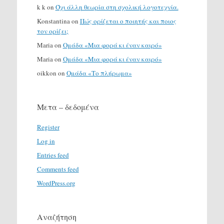
k k
on
Όχι άλλη θεωρία στη σχολική λογοτεχνία.
Konstantina
on
Πώς ορίζεται ο ποιητής και ποιος
τον ορίζει;
Maria
on
Ομάδα «Μια φορά κι έναν καιρό»
Maria
on
Ομάδα «Μια φορά κι έναν καιρό»
oikkon
on
Ομάδα «Το πλήρωμα»
Μετα – δεδομένα
Register
Log in
Entries feed
Comments feed
WordPress.org
Αναζήτηση