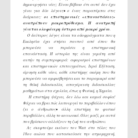
δημιουργήσει νέες; Είναι βέβαιο ότι αυτό δεν έχει
γίνει για δύο λόγους• ο ένας παραπέμπει στις
διάρκειες:
οι επιστημονικές «επαναστάσεις»
ανατρέπουν μακροπρόθεσμα. Η ανατροπή
γίνεται ολοφάνερη ύστερα από μακρό χρόνο
.
Ο δεύτερος λόγος είναι τα οδοφράγματα που η
Εκκλησία έχει στήσει παντού από όπου θα
μπορούσε να περάσει η επιστημονική
επανάσταση. Η ιστορία της είναι γεμάτη από
αυτήν τη συμπεριφορά: αφορισμοί επιστημόνων
και επιστημονικών επιτευγμάτων, Ιερά Εξέταση,
άρνηση κάθε νέου, κάθε επιστήμης ακόμη που θα
μπορούσε να αμφισβητήσει και το παραμικρό από
τη θεϊκή διδασκαλία, απαγόρευση διδασκαλίας
μαθημάτων στα σχολεία, όπως η Φυσική, η Χημεία.
Η επιστήμη ψάχνει, δεν λέω και καμιά σοφία!
Ψάχνει να βρει πώς λειτουργεί το περιβάλλον όπου
ζει ο άνθρωπος• άλλη επιστήμη το φυσικό
περιβάλλον, άλλη το κοινωνικό. Ολες μαζί, με αυτά
που βρίσκουν αλλάζουν τη ζωή του ανθρώπου.
Ας σκεφτούμε εκείνον τον Watt στο τέλος του
18ου αιώνα που κατασκεύασε την ατμομηχανή,