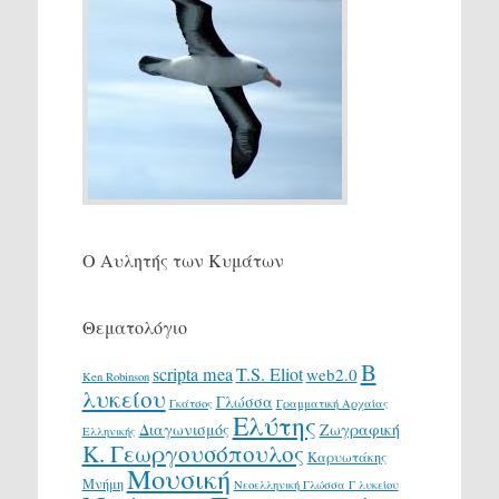
Ο Αυλητής των Κυμάτων
Θεματολόγιο
Β
scripta mea
T.S. Eliot
web2.0
Ken Robinson
λυκείου
Γλώσσα
Γκάτσος
Γραμματική Αρχαίας
Ελύτης
Διαγωνισμός
Ζωγραφική
Ελληνικής
Κ. Γεωργουσόπουλος
Καρυωτάκης
Μουσική
Μνήμη
Νεοελληνική Γλώσσα Γ λυκείου