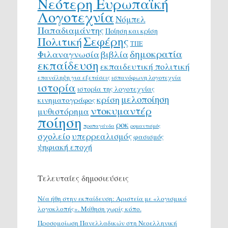
Νεότερη Ευρωπαϊκή
Λογοτεχνία
Νόμπελ
Παπαδιαμάντης
Ποίηση και κρίση
Σεφέρης
Πολιτική
ΤΠΕ
δημοκρατία
Φιλαναγνωσία
βιβλία
εκπαίδευση
εκπαιδευτική πολιτική
επανάληψη για εξετάσεις
ισπανόφωνη λογοτεχνία
ιστορία
ιστορία της λογοτεχνίας
μελοποίηση
κρίση
κινηματογράφος
ντοκυμαντέρ
μυθιστόρημα
ποίηση
ροκ
προπαγάνδα
ρομαντισμός
σχολείο
υπερρεαλισμός
φασισμός
ψηφιακή εποχή
Τελευταίες δημοσιεύσεις
Νέα ήθη στην εκπαίδευση: Αριστεία με «λογισμικό
λογοκλοπής». Μάθηση χωρίς κόπο.
Προσομοίωση Πανελλαδικών στη Νεοελληνική