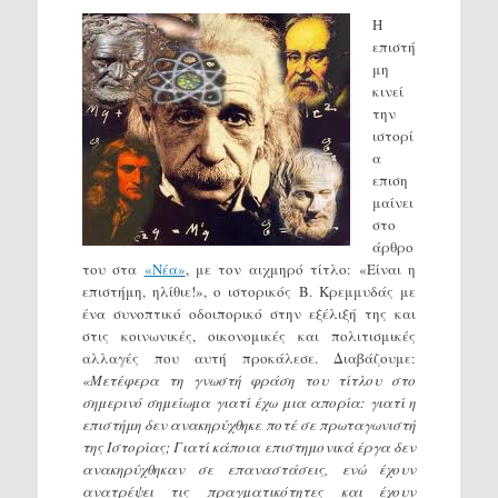
Η
επιστή
μη
κινεί
την
ιστορί
α
επιση
μαίνει
στο
άρθρο
του στα
«Νέα»
, με τον αιχμηρό τίτλο: «Είναι η
επιστήμη, ηλίθιε!», ο ιστορικός Β. Κρεμμυδάς με
ένα συνοπτικό οδοιπορικό στην εξέλιξή της και
στις κοινωνικές, οικονομικές και πολιτισμικές
αλλαγές που αυτή προκάλεσε. Διαβάζουμε:
«Μετέφερα τη γνωστή φράση του τίτλου στο
σημερινό σημείωμα γιατί έχω μια απορία: γιατί η
επιστήμη δεν ανακηρύχθηκε ποτέ σε πρωταγωνιστή
της Ιστορίας; Γιατί κάποια επιστημονικά έργα δεν
ανακηρύχθηκαν σε επαναστάσεις, ενώ έχουν
ανατρέψει τις πραγματικότητες και έχουν