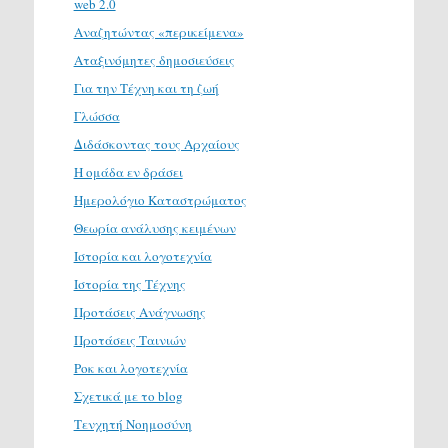
web 2.0
Αναζητώντας «περικείμενα»
Αταξινόμητες δημοσιεύσεις
Για την Τέχνη και τη ζωή
Γλώσσα
Διδάσκοντας τους Αρχαίους
Η ομάδα εν δράσει
Ημερολόγιο Καταστρώματος
Θεωρία ανάλυσης κειμένων
Ιστορία και λογοτεχνία
Ιστορία της Τέχνης
Προτάσεις Ανάγνωσης
Προτάσεις Ταινιών
Ροκ και λογοτεχνία
Σχετικά με το blog
Τενχητή Νοημοσύνη