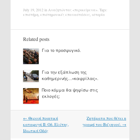
July 19, 2012
in
Αναζητώντας «περικείμενα»
. Tags:
επιστήμη
,
επιστημονικές επαναστάσεις
,
ιστορία
Related posts
Για το προσφυγικό.
Για την εξάπλωση της
καθημερινής…«καφρίλας».
Ποιο κόμμα θα ψηφίσω στις
εκλογές;
Post
←
Θερινή ποιητική
Ζητήματα που θέτει η
navigation
καταφυγή ΙΙ: Οδ. Ελύτης,
γραφή του Βιζυηνού.
→
Ιδιωτική Οδός