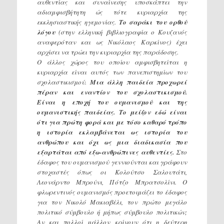
αυθεντίας και συναίνεσης υποσκάπτει την
αδιαμφισβήτητη ώς τότε κυριαρχία της
εκκλησιαστικής ηγεμονίας.
Το σαράκι του ορθού
λόγου
(στην ελληνική βιβλιογραφία ο Κουζανός
αναφερόταν και ως Νικόλαος Καρκίνος) έχει
αρχίσει να τρώει την κυριαρχία της παράδοσης.
Ο άλλος χώρος του οποίου αμφισβητείται η
κυριαρχία είναι αυτός των πανεπιστημίων του
σχολαστικισμού.
Μια άλλη παιδεία προχωρεί
πέραν και εναντίον του σχολαστικισμού.
Είναι η εποχή του ουμανισμού και της
ουμανιστικής παιδείας. Το μείζον εδώ είναι
ότι για πρώτη φορά και με τόσο καθαρό τρόπο
η ιστορία εκλαμβάνεται ως ιστορία του
ανθρώπου και όχι ως μια διαδικασία που
εξαρτάται από εξω-ανθρώπινες αυθεντίες.
Στο
έδαφος του ουμανισμού γεννιούνται και γράφουν
στοχαστές όπως οι Κολούτσο Σαλουτάτι,
Λεονάρντο Μπρούνι, Πότζο Μπρατσολίνι. Ο
φλωρεντινός ουμανισμός προετοιμάζει το έδαφος
για τον Νικολό Μακιαβέλι, τον πρώτο μεγάλο
πολιτικό σύμβουλο ή μήπως σύμβουλο πολιτικών;
Αν και πολλοί μάλλον κρίνουν ότι η δεύτερη