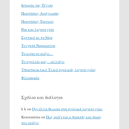
Ιστορία της Τέχνης
Προτάσεις Ανάγνωσης
Προτάσεις Ταινιών
Ροκ και λογοτεχνία
Σχετικά με το blog
Τενχητή Νοημοσύνη
Το κείμενο σώζει…
Το σχολείο μας…αλλάζει
Υποστηρικτικό Υλικό σχολικής λογοτεχνίας
Φιλοσοφία
Σχόλια και διάλογοι
k k
on
Όχι άλλη θεωρία στη σχολική λογοτεχνία.
Konstantina
on
Πώς ορίζεται ο ποιητής και ποιος
τον ορίζει;