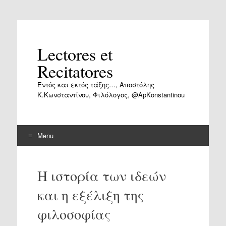
Lectores et
Recitatores
Εντός και εκτός τάξης…, Αποστόλης
Κ.Κωνσταντίνου, Φιλόλογος, @ApKonstantinou
Menu
Skip
to
Η ιστορία των ιδεών
content
και η εξέλιξη της
φιλοσοφίας