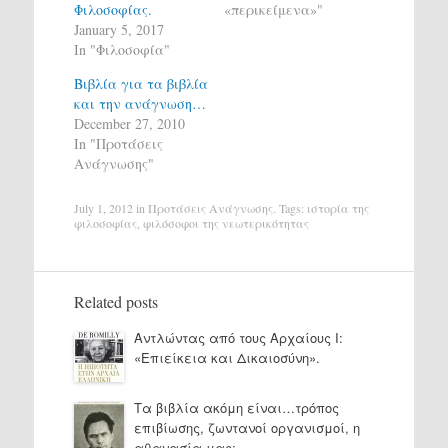
Φιλοσοφίας.
«περικείμενα»"
January 5, 2017
In "Φιλοσοφία"
Βιβλία για τα βιβλία
και την ανάγνωση…
December 27, 2010
In "Προτάσεις
Ανάγνωσης"
July 1, 2012
in
Προτάσεις Ανάγνωσης
. Tags:
ιστορία της
φιλοσοφίας
,
φιλόσοφοι της νεωτερικότητας
Related posts
Αντλώντας από τους Αρχαίους Ι:
«Επιείκεια και Δικαιοσύνη».
Τα βιβλία ακόμη είναι…τρόπος
επιβίωσης, ζωντανοί οργανισμοί, η
αθανασία μας;