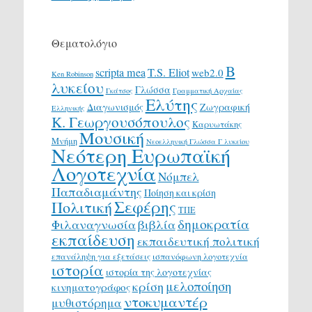
Θεματολόγιο
Β
scripta mea
T.S. Eliot
web2.0
Ken Robinson
λυκείου
Γλώσσα
Γκάτσος
Γραμματική Αρχαίας
Ελύτης
Διαγωνισμός
Ζωγραφική
Ελληνικής
Κ. Γεωργουσόπουλος
Καρυωτάκης
Μουσική
Μνήμη
Νεοελληνική Γλώσσα Γ λυκείου
Νεότερη Ευρωπαϊκή
Λογοτεχνία
Νόμπελ
Παπαδιαμάντης
Ποίηση και κρίση
Σεφέρης
Πολιτική
ΤΠΕ
δημοκρατία
Φιλαναγνωσία
βιβλία
εκπαίδευση
εκπαιδευτική πολιτική
επανάληψη για εξετάσεις
ισπανόφωνη λογοτεχνία
ιστορία
ιστορία της λογοτεχνίας
μελοποίηση
κρίση
κινηματογράφος
ντοκυμαντέρ
μυθιστόρημα