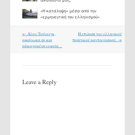
«Η κατάληψη» μέσα από την
«ερμηνευτική του ελληνισμού»
Post
←
Άλαν Τούρινγκ,
Η επώαση του ελληνικού
navigation
αφιέρωμα σε μια
ποιητικού μοντερνισμού.
→
αδικοχαμένη ευφυϊα…
Leave a Reply