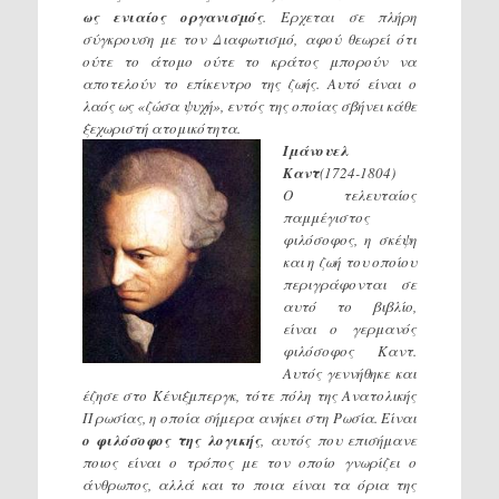
ως ενιαίος οργανισμός
. Ερχεται σε πλήρη
σύγκρουση με τον Διαφωτισμό, αφού θεωρεί ότι
ούτε το άτομο ούτε το κράτος μπορούν να
αποτελούν το επίκεντρο της ζωής. Αυτό είναι ο
λαός ως «ζώσα ψυχή», εντός της οποίας σβήνει κάθε
ξεχωριστή ατομικότητα.
Ιμάνουελ
Καντ
(1724-1804)
Ο τελευταίος
παμμέγιστος
φιλόσοφος, η σκέψη
και η ζωή του οποίου
περιγράφονται σε
αυτό το βιβλίο,
είναι ο γερμανός
φιλόσοφος Καντ.
Αυτός γεννήθηκε και
έζησε στο Κένιξμπεργκ, τότε πόλη της Ανατολικής
Πρωσίας, η οποία σήμερα ανήκει στη Ρωσία. Είναι
ο φιλόσοφος της λογικής
, αυτός που επισήμανε
ποιος είναι ο τρόπος με τον οποίο γνωρίζει ο
άνθρωπος, αλλά και το ποια είναι τα όρια της