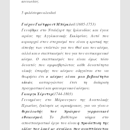
κοινωνίας.
5 φιλόσοφοι κλειδιά
Γιόχαν Γκότφριντ Μπέρκλεϊ
(1685-1753)
Γεννήθηκε στο Ντάιζερτ της Ιρλανδίας και έγινε
ιερέας της Αγγλικανικής Εκκλησίας. Αυτό που
κυριαρχεί στον στοχασμό του είναι η κριτική της
άποψης των ντεϊστών για τον Θεό και τον κόσμο,
αλλά και ο σκεπτικισμός του για τον αντικειμενικό
κόσμο. Ο σκεπτικισμός του είναι όμως τόσο
δυνατός που αμφισβητώντας κάθε δυνατότητα
υλικής ύπαρξης του κόσμου οδηγείται στο να
θεωρήσει ότι
ο κόσμος είναι μια βεβαιότητα
ιδεών
, καταργώντας έτσι τη διάκριση
πραγματικού και φαινομενικού κόσμου.
Γκιοργκ Χέρντερ
(1744-1803)
Γεννημένος στο Μόρουνγκεν της Ανατολικής
Πρωσίας, ξεκίνησε ως ιεροκήρυκας, για να γίνει ο
θεμελιωτής του πρώιμου γερμανικού
εθνικισμού.
Το βαθύτερο νόημα στο
αποσπασματικό έργο του είναι
η προάσπιση της
ιδέας του λαού ως συνόλου, που αναπτύσσεται