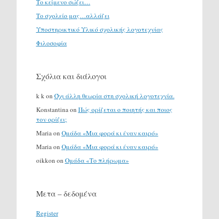
Το κείμενο σώζει…
Το σχολείο μας…αλλάζει
Υποστηρικτικό Υλικό σχολικής λογοτεχνίας
Φιλοσοφία
Σχόλια και διάλογοι
k k
on
Όχι άλλη θεωρία στη σχολική λογοτεχνία.
Konstantina
on
Πώς ορίζεται ο ποιητής και ποιος
τον ορίζει;
Maria
on
Ομάδα «Μια φορά κι έναν καιρό»
Maria
on
Ομάδα «Μια φορά κι έναν καιρό»
oikkon
on
Ομάδα «Το πλήρωμα»
Μετα – δεδομένα
Register