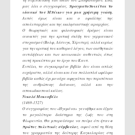
μας λέει ο συγγραφέας,
πραγματοποιείται το
ιδανικό του Μπέικον για μια χρήσιμη γνώση.
Αυτός όμως είναι και ο εφιάλτης της
απολυταρχίας και της εκκλησιαστικής ιεραρχίας.
Ο θεωρητικός και φιλοσοφικός δρόμος είναι
ανοικτός για την κριτική σκέψη του γερμανικού
στοχασμού (Βολφ, Λέσινγκ, Χέρντερ), αλλά κυρίως
για την κριτική του καθαρού λόγου, των αισθητικών
αντιλήψεων και των κοινωνικών αυθεντιών, όπως
αυτή προκύπτει με το έργο του Καντ.
Εντέλει, το συγκεκριμένο βιβλίο δεν είναι απλώς
ευχάριστο, αλλά είναι και ένα πολλαπλά ωφέλιμο
βιβλίο καθώς όχι μονάχα αφηγείται την περιπέτεια
της ανθρώπινης διάνοιας, αλλά και την
αποκωδικοποιεί κιόλας.
Νικολό Μακιαβέλι
(1469-1527)
Ο συγγραφέας του «Ηγεμόνα» γεννήθηκε και έζησε
το μεγαλύτερο διάστημα της ζωής του στη
Φλωρεντία. Θα μπορούσαμε να πούμε ότι ήταν
ο
πρώτος πολιτικός σύμβουλος
, αφού από τη θέση
του γραμματέα της δεύτερης Καγκελαρίας στη