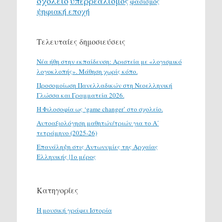
σχολείο
υπερρεαλισμός
φασισμός
ψηφιακή εποχή
Τελευταίες δημοσιεύσεις
Νέα ήθη στην εκπαίδευση: Αριστεία με «λογισμικό
λογοκλοπής». Μάθηση χωρίς κόπο.
Προσομοίωση Πανελλαδικών στη Νεοελληνική
Γλώσσα και Γραμματεία 2026.
H Φιλοσοφία ως ‘game changer’ στο σχολείο.
Αυτοαξιολόγηση μαθητών/τριών για το Α΄
τετράμηνο (2025-26)
Επανάληψη στις Αντωνυμίες της Αρχαίας
Ελληνικής |1ο μέρος
Κατηγορίες
H μουσική γράφει Ιστορία