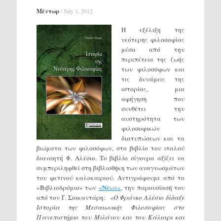
Μέντωρ
/
July 1, 2012
Η εξέλιξη της
νεότερης φιλοσοφίας
μέσα από την
περιπέτεια της ζωής
των φιλοσόφων και
τις δυνάμεις της
ιστορίας, μια
αφήγηση που
συνθέτει την
αυστηρότητα των
φιλοσοφικών
διατυπώσεων και τα
βιώματα των φιλοσόφων, στο βιβλίο του ιταλού
διανοητή Φ. Αλέσιο. Το βιβλίο σίγουρα αξίζει να
συμπεριληφθεί στη βιβλιοθήκη των αναγνωσμάτων
του φετινού καλοκαιριού. Αντιγράφουμε από το
«Βιβλιοδρόμιο» των
«Νέων»
, την παρουσίασή του
από τον Γ. Σιακαντάρη:
«Ο Φράνκο Αλέσιο δίδαξε
Ιστορία της Μεσαιωνικής Φιλοσοφίας στο
Πανεπιστήμιο του Μιλάνου και του Κάλιαρι και