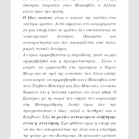
ιδιότητα ταιριάζει στον Μακιαβέλι, ο Αλέσιο
κλίνει προς την πρώτη.
Ο 16ος αιώνας
είναι ο αιώνας της εισόδου στο
νεότερο κράτος. Αυτό σημαίνει ότι εισερχόμαστε
σε μια εποχή όπου το κράτος δεν υποτάσσεται σε
«οικουμενικές δυνάμεις (Εκκλησία και
αυτοκρατορία) και δεν περιορίζεται από άλλες
μικρές τοπικές δυνάμεις.
Αν όμως αμφισβητείται η παράδοση, γιατί να μην
αμφισβητηθεί και η πραγματικότητα… Είναι ο
καιρός να εμφανισθεί στο προσκήνιο ο Τόμας
Μουρ και το νησί της ουτοπίας του. Αλλά επίσης
είναι καιρός να αμφισβητηθεί και ο Μακιαβέλι από
τους Τζοβάνι Μποτέρο και Ζαν Μποντέν, οι οποίοι
θεωρούν ότι η πολιτική οφείλει να είναι ηθική. Ο
Ερασμος με τη σειρά του οδηγεί τον ουμανισμό
στη Μεταρρύθμιση. Αυτήν όμως δεν την
πραγματοποιεί ό ίδιος, αλλά ο Λούθηρος και ο
Καλβίνος. Εδώ
το
μείζον αντικείμενο συζήτησης
είναι η συνείδηση.
Εχει φθάσει όμως η εποχή για
να πει τον αποφασιστικό της λόγο και η επιστήμη
της φύσης με τον Κοπέρνικο. Οι κοινωνίες ωστόσο