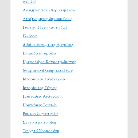
web 2.0
Αναζητώντας «περικείμενα»
Αταξινόμητες δημοσιεύσεις
Για την Τέχνη και τη ζωή
Γλώσσα
Διδάσκοντας τους Αρχαίους
Η ομάδα εν δράσει
Ημερολόγιο Καταστρώματος
Θεωρία ανάλυσης κειμένων
Ιστορία και λογοτεχνία
Ιστορία της Τέχνης
Προτάσεις Ανάγνωσης
Προτάσεις Ταινιών
Ροκ και λογοτεχνία
Σχετικά με το blog
Τενχητή Νοημοσύνη