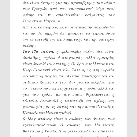
δεν είναι έτοιμες για την αμφισβήτηση του λόγου
των Γραφών από τον επιστημονικό λόγο περί
φύσης και το αποδεικνύουν καίγοντας τον
Τζορντάνο Μπρούνο.
Από εδώ και πέρα όμως οι δυνάμεις της παράδοσης
και της συντήρησης δεν μπορούν να περιορίσουν
την ανάπτυξη της επιστημονικής και της νεότερης
σκέψης.
Τον
17ο αιώνα,
η φιλοσοφία πλέον δεν είναι
διαίσθηση, σχόλιο ή στοχασμός, αλλά εμπειρία,
είναι δηλαδή και επιστήμη. Οι Φράνσις Μπέικον και
Πιερ Γκασεντί είναι εδώ. Τότε όμως στην ωραία
φιλοσοφική παρέα του Αλέσιο προσέρχονται και
οι Τόμας Χομπς και Τζον Λοκ για να μιλήσουν για
τον τρόπο που επιτυγχάνεται η γνώση, αλλά και
για τον τρόπο με τον οποίο θεμελιώνεται η
εξουσία. Ακολουθεί η ανάπτυξη της σχέσης της
φιλοσοφίας με τη λογική και την πίστη (Ντεκάρτ,
Πασκάλ και Μαλεμπράνς).
Ο 18ος αιώνας
είναι ο αιώνας των Φώτων, των
εγκυκλοπαιδιστών. Ο αιώνας των Μοντεσκιέ,
Βολταίρου, Ρουσό. Η «Εγκυκλοπαίδεια» αποτελεί
τη συμπύκνωση των ιδεών του Διαφωτισμού. Εδώ,