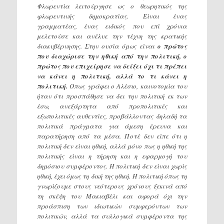
Φλωρεντία λειτούργησε ως ο θεωρητικός της
φλωρεντινής δημοκρατίας. Είναι ένας
γραμματέας, ένας ειδικός που επί χρόνια
μελετούσε και ανέλυε την τέχνη της κρατικής
διακυβέρνησης. Στην ουσία όμως είναι
ο πρώτος
που διαχώρισε την ηθική από την πολιτική, ο
πρώτος που επιχείρησε να δείξει όχι τι πρέπει
να κάνει η πολιτική, αλλά το τι κάνει η
πολιτική.
Οπως γράφει ο Αλέσιο, καινοτομία του
ήταν ότι προσπάθησε να δει την πολιτική εκ των
έσω, ανεξάρτητα από προπολιτικές και
εξωπολιτικές αυθεντίες, προβάλλοντας δηλαδή τα
πολιτικά πράγματα για άμεση έρευνα και
παρατήρηση από τα μέσα. Ποτέ δεν είπε ότι η
πολιτική δεν είναι ηθική, αλλά μόνο πως η ηθική της
πολιτικής είναι η τήρηση και η εφαρμογή του
δημόσιου συμφέροντος. Η πολιτική δεν είναι χωρίς
ηθική, έχει όμως τη δική της ηθική. Η πολιτική όπως τη
γνωρίζουμε στους νεότερους χρόνους ξεκινά από
τη σκέψη του Μακιαβέλι και αφορά όχι την
προάσπιση των ιδιωτικών συμφερόντων των
πολιτικών, αλλά τα συλλογικά συμφέροντα της