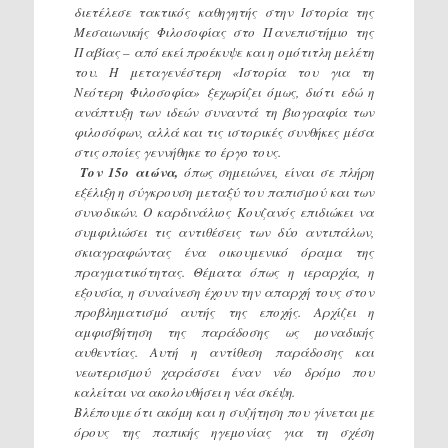
διετέλεσε τακτικός καθηγητής στην Ιστορία της
Μεσαιωνικής Φιλοσοφίας στο Πανεπιστήμιο της
Παβίας – από εκεί προέκυψε και η ομότιτλη μελέτη
του. Η μεταγενέστερη «Ιστορία του για τη
Νεότερη Φιλοσοφία» ξεχωρίζει όμως, διότι εδώ η
ανάπτυξη των ιδεών συναντά τη βιογραφία των
φιλοσόφων, αλλά και τις ιστορικές συνθήκες μέσα
στις οποίες γεννήθηκε το έργο τους.
Τον
15ο αιώνα,
όπως σημειώνει, είναι σε πλήρη
εξέλιξη η σύγκρουση μεταξύ του παπισμού και των
συνοδικών. Ο καρδινάλιος Κουζανός επιδιώκει να
συμφιλιώσει τις αντιθέσεις των δύο αντιπάλων,
σκιαγραφώντας ένα οικουμενικό όραμα της
πραγματικότητας. Θέματα όπως η ιεραρχία, η
εξουσία, η συναίνεση έχουν την απαρχή τους στον
προβληματισμό αυτής της εποχής. Αρχίζει η
αμφισβήτηση της παράδοσης ως μοναδικής
αυθεντίας. Αυτή η αντίθεση παράδοσης και
νεωτερισμού χαράσσει έναν νέο δρόμο που
καλείται να ακολουθήσει η νέα σκέψη.
Βλέπουμε ότι ακόμη και η συζήτηση που γίνεται με
όρους της παπικής ηγεμονίας για τη σχέση