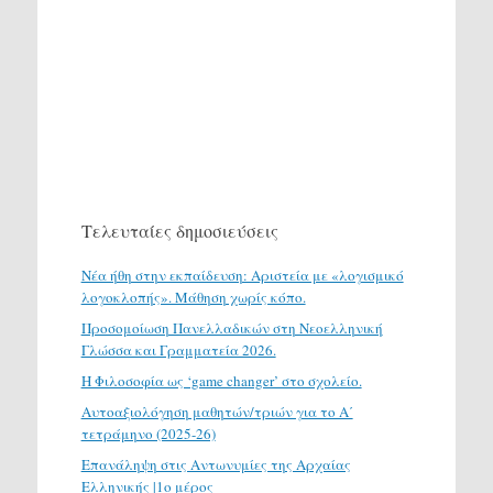
Τελευταίες δημοσιεύσεις
Νέα ήθη στην εκπαίδευση: Αριστεία με «λογισμικό
λογοκλοπής». Μάθηση χωρίς κόπο.
Προσομοίωση Πανελλαδικών στη Νεοελληνική
Γλώσσα και Γραμματεία 2026.
H Φιλοσοφία ως ‘game changer’ στο σχολείο.
Αυτοαξιολόγηση μαθητών/τριών για το Α΄
τετράμηνο (2025-26)
Επανάληψη στις Αντωνυμίες της Αρχαίας
Ελληνικής |1ο μέρος