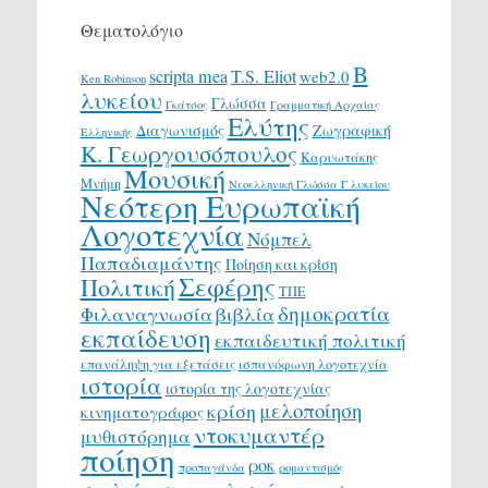
Θεματολόγιο
Β
scripta mea
T.S. Eliot
web2.0
Ken Robinson
λυκείου
Γλώσσα
Γκάτσος
Γραμματική Αρχαίας
Ελύτης
Διαγωνισμός
Ζωγραφική
Ελληνικής
Κ. Γεωργουσόπουλος
Καρυωτάκης
Μουσική
Μνήμη
Νεοελληνική Γλώσσα Γ λυκείου
Νεότερη Ευρωπαϊκή
Λογοτεχνία
Νόμπελ
Παπαδιαμάντης
Ποίηση και κρίση
Σεφέρης
Πολιτική
ΤΠΕ
δημοκρατία
Φιλαναγνωσία
βιβλία
εκπαίδευση
εκπαιδευτική πολιτική
επανάληψη για εξετάσεις
ισπανόφωνη λογοτεχνία
ιστορία
ιστορία της λογοτεχνίας
μελοποίηση
κρίση
κινηματογράφος
ντοκυμαντέρ
μυθιστόρημα
ποίηση
ροκ
προπαγάνδα
ρομαντισμός