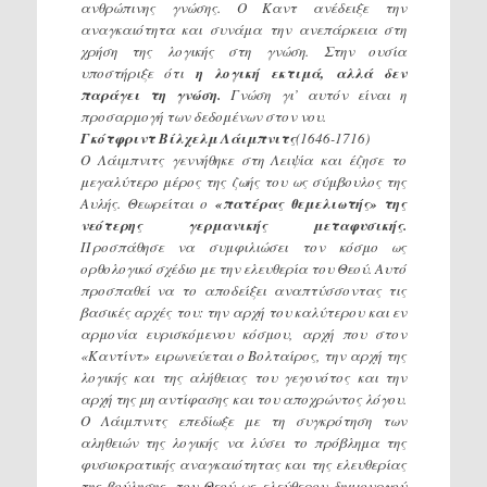
ανθρώπινης γνώσης. Ο Καντ ανέδειξε την
αναγκαιότητα και συνάμα την ανεπάρκεια στη
χρήση της λογικής στη γνώση. Στην ουσία
υποστήριξε ότι
η λογική εκτιμά, αλλά δεν
παράγει τη γνώση.
Γνώση γι’ αυτόν είναι η
προσαρμογή των δεδομένων στον νου.
Γκότφριντ Βίλχελμ Λάιμπνιτς
(1646-1716)
Ο Λάιμπνιτς γεννήθηκε στη Λειψία και έζησε το
μεγαλύτερο μέρος της ζωής του ως σύμβουλος της
Αυλής. Θεωρείται ο
«πατέρας θεμελιωτής» της
νεότερης γερμανικής μεταφυσικής.
Προσπάθησε να συμφιλιώσει τον κόσμο ως
ορθολογικό σχέδιο με την ελευθερία του Θεού. Αυτό
προσπαθεί να το αποδείξει αναπτύσσοντας τις
βασικές αρχές του: την αρχή του καλύτερου και εν
αρμονία ευρισκόμενου κόσμου, αρχή που στον
«Καντίντ» ειρωνεύεται ο Βολταίρος, την αρχή της
λογικής και της αλήθειας του γεγονότος και την
αρχή της μη αντίφασης και του αποχρώντος λόγου.
Ο Λάιμπνιτς επεδίωξε με τη συγκρότηση των
αληθειών της λογικής να λύσει το πρόβλημα της
φυσιοκρατικής αναγκαιότητας και της ελευθερίας
της βούλησης, του Θεού ως ελεύθερου δημιουργού