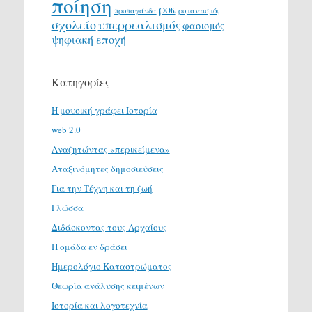
ποίηση
ροκ
προπαγάνδα
ρομαντισμός
σχολείο
υπερρεαλισμός
φασισμός
ψηφιακή εποχή
Κατηγορίες
H μουσική γράφει Ιστορία
web 2.0
Αναζητώντας «περικείμενα»
Αταξινόμητες δημοσιεύσεις
Για την Τέχνη και τη ζωή
Γλώσσα
Διδάσκοντας τους Αρχαίους
Η ομάδα εν δράσει
Ημερολόγιο Καταστρώματος
Θεωρία ανάλυσης κειμένων
Ιστορία και λογοτεχνία