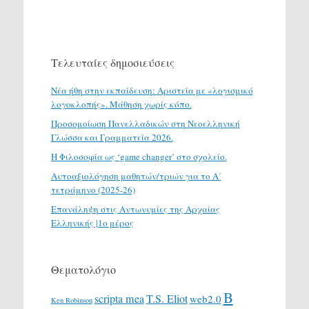
Τελευταίες δημοσιεύσεις
Νέα ήθη στην εκπαίδευση: Αριστεία με «λογισμικό
λογοκλοπής». Μάθηση χωρίς κόπο.
Προσομοίωση Πανελλαδικών στη Νεοελληνική
Γλώσσα και Γραμματεία 2026.
H Φιλοσοφία ως ‘game changer’ στο σχολείο.
Αυτοαξιολόγηση μαθητών/τριών για το Α΄
τετράμηνο (2025-26)
Επανάληψη στις Αντωνυμίες της Αρχαίας
Ελληνικής |1ο μέρος
Θεματολόγιο
Β
scripta mea
T.S. Eliot
web2.0
Ken Robinson