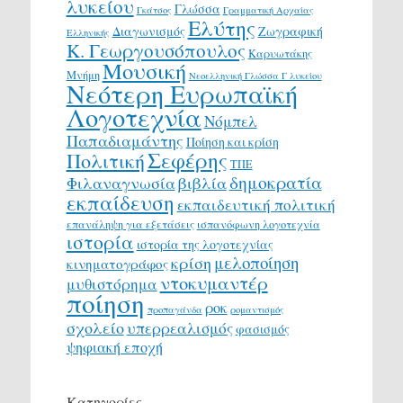
λυκείου
Γλώσσα
Γκάτσος
Γραμματική Αρχαίας
Ελύτης
Διαγωνισμός
Ζωγραφική
Ελληνικής
Κ. Γεωργουσόπουλος
Καρυωτάκης
Μουσική
Μνήμη
Νεοελληνική Γλώσσα Γ λυκείου
Νεότερη Ευρωπαϊκή
Λογοτεχνία
Νόμπελ
Παπαδιαμάντης
Ποίηση και κρίση
Σεφέρης
Πολιτική
ΤΠΕ
δημοκρατία
Φιλαναγνωσία
βιβλία
εκπαίδευση
εκπαιδευτική πολιτική
επανάληψη για εξετάσεις
ισπανόφωνη λογοτεχνία
ιστορία
ιστορία της λογοτεχνίας
μελοποίηση
κρίση
κινηματογράφος
ντοκυμαντέρ
μυθιστόρημα
ποίηση
ροκ
προπαγάνδα
ρομαντισμός
σχολείο
υπερρεαλισμός
φασισμός
ψηφιακή εποχή
Κατηγορίες