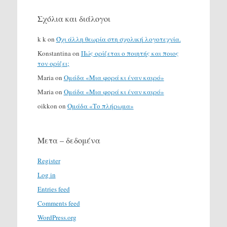
Σχόλια και διάλογοι
k k
on
Όχι άλλη θεωρία στη σχολική λογοτεχνία.
Konstantina
on
Πώς ορίζεται ο ποιητής και ποιος
τον ορίζει;
Maria
on
Ομάδα «Μια φορά κι έναν καιρό»
Maria
on
Ομάδα «Μια φορά κι έναν καιρό»
oikkon
on
Ομάδα «Το πλήρωμα»
Μετα – δεδομένα
Register
Log in
Entries feed
Comments feed
WordPress.org