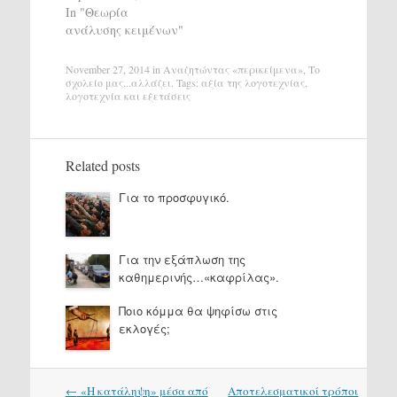
In "Θεωρία
ανάλυσης κειμένων"
November 27, 2014
in
Αναζητώντας «περικείμενα»
,
Το
σχολείο μας...αλλάζει
. Tags:
αξία της λογοτεχνίας
,
λογοτεχνία και εξετάσεις
Related posts
Για το προσφυγικό.
Για την εξάπλωση της
καθημερινής…«καφρίλας».
Ποιο κόμμα θα ψηφίσω στις
εκλογές;
Post
←
«Η κατάληψη» μέσα από
Αποτελεσματικοί τρόποι