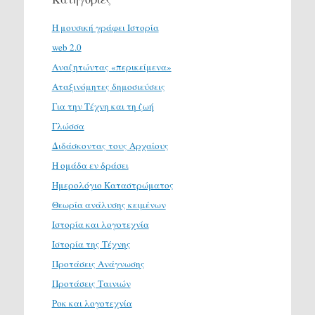
H μουσική γράφει Ιστορία
web 2.0
Αναζητώντας «περικείμενα»
Αταξινόμητες δημοσιεύσεις
Για την Τέχνη και τη ζωή
Γλώσσα
Διδάσκοντας τους Αρχαίους
Η ομάδα εν δράσει
Ημερολόγιο Καταστρώματος
Θεωρία ανάλυσης κειμένων
Ιστορία και λογοτεχνία
Ιστορία της Τέχνης
Προτάσεις Ανάγνωσης
Προτάσεις Ταινιών
Ροκ και λογοτεχνία