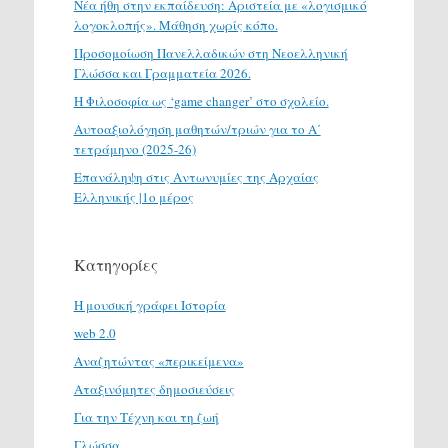
Νέα ήθη στην εκπαίδευση: Αριστεία με «λογισμικό
λογοκλοπής». Μάθηση χωρίς κόπο.
Προσομοίωση Πανελλαδικών στη Νεοελληνική
Γλώσσα και Γραμματεία 2026.
H Φιλοσοφία ως ‘game changer’ στο σχολείο.
Αυτοαξιολόγηση μαθητών/τριών για το Α΄
τετράμηνο (2025-26)
Επανάληψη στις Αντωνυμίες της Αρχαίας
Ελληνικής |1ο μέρος
Κατηγορίες
H μουσική γράφει Ιστορία
web 2.0
Αναζητώντας «περικείμενα»
Αταξινόμητες δημοσιεύσεις
Για την Τέχνη και τη ζωή
Γλώσσα