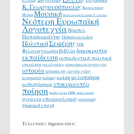
Διαγωνισμός
Ζωγραφική
Ελληνικής
Κ. Γεωργουσόπουλος
Καρυωτάκης
Μουσική
Μνήμη
Νεοελληνική Γλώσσα Γ λυκείου
Νεότερη Ευρωπαϊκή
Λογοτεχνία
Νόμπελ
Παπαδιαμάντης
Ποίηση και κρίση
Σεφέρης
Πολιτική
ΤΠΕ
δημοκρατία
Φιλαναγνωσία
βιβλία
εκπαίδευση
εκπαιδευτική πολιτική
επανάληψη για εξετάσεις
ισπανόφωνη λογοτεχνία
ιστορία
ιστορία της λογοτεχνίας
μελοποίηση
κρίση
κινηματογράφος
ντοκυμαντέρ
μυθιστόρημα
ποίηση
ροκ
προπαγάνδα
ρομαντισμός
σχολείο
υπερρεαλισμός
φασισμός
ψηφιακή εποχή
Τελευταίες δημοσιεύσεις