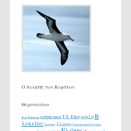
Ο Αυλητής των Κυμάτων
Θεματολόγιο
Β
scripta mea
T.S. Eliot
web2.0
Ken Robinson
λυκείου
Γλώσσα
Γκάτσος
Γραμματική Αρχαίας
Ελύτης