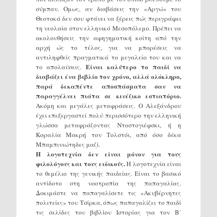
σύμπαν. Ομως, αν διαβάσεις την «Αργώ» του
Θεοτοκά δεν σου φτάνει να ξέρεις πώς περιγράφει
τη νεολαία στον ελληνικό Μεσοπόλεμο. Πρέπει να
ακολουθήσεις την αφηγηματική κοίτη από την
αρχή ώς το τέλος, για να μπορέσεις να
αντιληφθείς πραγματικά το μεγαλείο του και να
Είναι καλύτερο το παιδί να
το απολαύσεις.
διαβάζει ένα βιβλίο τον χρόνο, αλλά ολόκληρο,
παρά δεκαπέντε αποσπάσματα σαν να
παραγγέλνει πιάτα σε κινέζικο εστιατόριο.
Ακόμη και μεγάλες μεταφράσεις. Ο Αλεξάνδρου
έχει επεξεργαστεί πολύ περισσότερο την ελληνική
γλώσσα μεταφράζοντας Ντοστογιέφσκι, ή η
Κοραλία Μακρή τον Τολστόι, από όσο δέκα
Μπαμπινιώτηδες μαζί.
Η λογοτεχνία δεν είναι μόνον για τους
φιλολόγους και τους ειδικούς.
Η λογοτεχνία είναι
το θεμέλιο της γενικής παιδείας. Είναι το βασικό
αντίδοτο στη νοοτροπία της παπαγαλίας.
Δοκιμάστε να παπαγαλίσετε τις «Ακυβέρνητες
πολιτείες» του Τσίρκα, όπως παπαγαλίζει το παιδί
τις σελίδες του βιβλίου Ιστορίας για τον Β΄