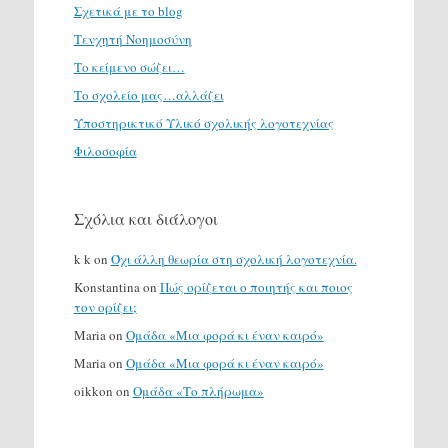
Σχετικά με το blog
Τενχητή Νοημοσύνη
Το κείμενο σώζει…
Το σχολείο μας…αλλάζει
Υποστηρικτικό Υλικό σχολικής λογοτεχνίας
Φιλοσοφία
Σχόλια και διάλογοι
k k
on
Όχι άλλη θεωρία στη σχολική λογοτεχνία.
Konstantina
on
Πώς ορίζεται ο ποιητής και ποιος
τον ορίζει;
Maria
on
Ομάδα «Μια φορά κι έναν καιρό»
Maria
on
Ομάδα «Μια φορά κι έναν καιρό»
oikkon
on
Ομάδα «Το πλήρωμα»