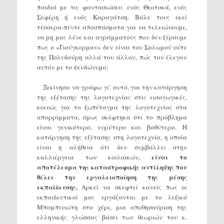
παιδιά με τις φαντασιώσεις ενός Θεοτοκά, ενός
Σεφέρη ή ενός Καραγάτση. Βάλε τους εκεί
τέσσερα-πέντε αποσπάσματα για να τελειώνουμε,
να μη μας λένε και αγράμματους που δεν ξέρουμε
πως ο «Γιούγκερμαν» δεν είναι του Σολωμού ούτε
της Πολυδούρη αλλά του άλλου, πώς τον έλεγαν
αυτόν με το ψευδώνυμο;
Ξεκίνησα να γράφω γι’ αυτό, για την κατάργηση
της εξέτασης της λογοτεχνίας στις εισαγωγικές,
κοινώς για το ξωπέταγμα της λογοτεχνίας στα
απορρίμματα, όμως σκέφτηκα ότι το πρόβλημα
είναι γενικότερο, ευρύτερο και βαθύτερο. Η
κατάργηση της εξέτασης στη λογοτεχνία, η οποία
είναι η αλήθεια ότι δεν συμβάλλει στην
είναι το
καλλιέργεια των κοιλιακών,
αποτέλεσμα της καταστροφικής αντίληψης που
θέλει την εργαλειοποίηση της μέσης
εκπαίδευσης.
Αρκεί να σκεφτεί κανείς πως οι
εκπαιδευτικοί μας εργάζονται με το λεξικό
Μπαμπινιώτη στο χέρι, μια αποθησαύριση της
ελληνικής γλώσσας βάσει των θεωριών του κ.