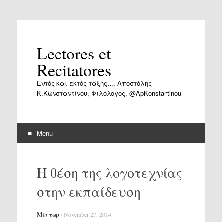
Lectores et
Recitatores
Εντός και εκτός τάξης…, Αποστόλης
Κ.Κωνσταντίνου, Φιλόλογος, @ApKonstantinou
Menu
Skip
to
Η θέση της λογοτεχνίας
content
στην εκπαίδευση
Μέντωρ
/
November 27, 2014