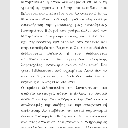
Μπαμπινιώτη, η οποία δεν λαμβάνει υπ’ όψιν τη
γραπτή πραγματικότητά της, το κεφάλαιο που
βρίσκεται κατατεθειμένο στα λογοτεχνικά έργα.
Μια κανονιστική αντίληψη η οποία οδηγεί στην
απονεύρωση της γλωσσικής μας ευαισθησίας.
Προτιμώ τον Βιζυηνό που γράφει έωλος από τον
Μπαμπινιώτη που γράφει αίολος, γιατί πολύ απλά
έχω περισσότερη εμπιστοσύνη στο ταλέντο και
στην ευαισθησία του Βιζυηνού. Ομως τα παιδιά δεν
διδάσκονται Βιζυηνό, ή τον διδάσκονται
αποσπασματικά, από εγχειρίδια ελληνικής
λογοτεχνίας, καταχωρισμένα εν είδει μενού. Και
γιατί διδάσκονται από εγχειρίδια; Αυτό δεν το
αντιμετωπίζει κανείς κ. Λοβέρδος, όσο πνεύμα
ευγενούς αμίλλης κι αν διαθέτει.
Ο τρόπος διδασκαλίας της λογοτεχνίας στο
σχολείο καταργεί, ούτως ή άλλως, το βασικό
συστατικό της, τον «πυρήνα» της που είναι ο
συνδυασμός της σκέψης με την αναγνωστική
απόλαυση.
Αν διαβάσεις τις καμιά σαρανταριά
σελίδες που άφησε ο Κοπέρνικος στα λατινικά δεν
αναζητάς απόλαυση. Σου φτάνουν οι πληροφορίες
που άλλαξαν τον τρόπο με τον οποίο βλέπουμε το