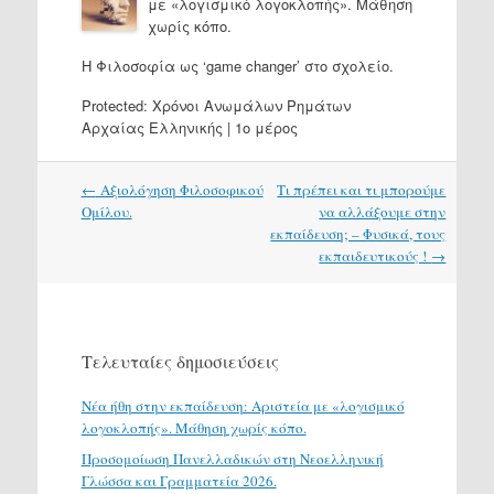
με «λογισμικό λογοκλοπής». Μάθηση
χωρίς κόπο.
H Φιλοσοφία ως ‘game changer’ στο σχολείο.
Protected: Χρόνοι Ανωμάλων Ρημάτων
Αρχαίας Ελληνικής | 1ο μέρος
Post
←
Αξιολόγηση Φιλοσοφικού
Τι πρέπει και τι μπορούμε
navigation
Ομίλου.
να αλλάξουμε στην
εκπαίδευση; – Φυσικά, τους
εκπαιδευτικούς !
→
Τελευταίες δημοσιεύσεις
Νέα ήθη στην εκπαίδευση: Αριστεία με «λογισμικό
λογοκλοπής». Μάθηση χωρίς κόπο.
Προσομοίωση Πανελλαδικών στη Νεοελληνική
Γλώσσα και Γραμματεία 2026.