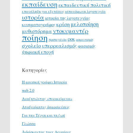
εκπαίδευση
εκπαιδευτική πολιτική
επανάληψη για εξετάσεις
ισπανόφωνη λογοτεχνία
ιστορία
ιστορία της λογοτεχνίας
μελοποίηση
κρίση
κινηματογράφος
ντοκυμαντέρ
μυθιστόρημα
ποίηση
ροκ
προπαγάνδα
ρομαντισμός
σχολείο
υπερρεαλισμός
φασισμός
ψηφιακή εποχή
Κατηγορίες
H μουσική γράφει Ιστορία
web 2.0
Αναζητώντας «περικείμενα»
Αταξινόμητες δημοσιεύσεις
Για την Τέχνη και τη ζωή
Γλώσσα
Διδάσκοντας τους Αρχαίους