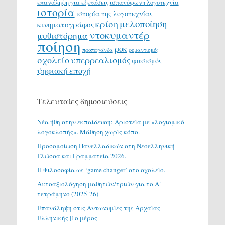
επανάληψη για εξετάσεις
ισπανόφωνη λογοτεχνία
ιστορία
ιστορία της λογοτεχνίας
μελοποίηση
κρίση
κινηματογράφος
ντοκυμαντέρ
μυθιστόρημα
ποίηση
ροκ
προπαγάνδα
ρομαντισμός
σχολείο
υπερρεαλισμός
φασισμός
ψηφιακή εποχή
Τελευταίες δημοσιεύσεις
Νέα ήθη στην εκπαίδευση: Αριστεία με «λογισμικό
λογοκλοπής». Μάθηση χωρίς κόπο.
Προσομοίωση Πανελλαδικών στη Νεοελληνική
Γλώσσα και Γραμματεία 2026.
H Φιλοσοφία ως ‘game changer’ στο σχολείο.
Αυτοαξιολόγηση μαθητών/τριών για το Α΄
τετράμηνο (2025-26)
Επανάληψη στις Αντωνυμίες της Αρχαίας
Ελληνικής |1ο μέρος