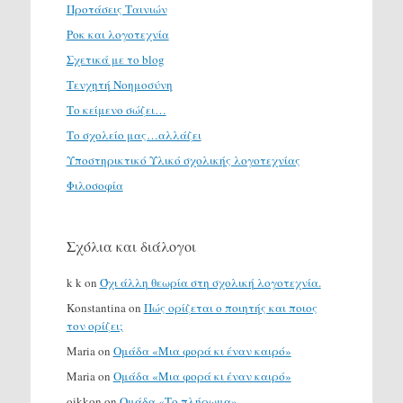
Προτάσεις Ταινιών
Ροκ και λογοτεχνία
Σχετικά με το blog
Τενχητή Νοημοσύνη
Το κείμενο σώζει…
Το σχολείο μας…αλλάζει
Υποστηρικτικό Υλικό σχολικής λογοτεχνίας
Φιλοσοφία
Σχόλια και διάλογοι
k k
on
Όχι άλλη θεωρία στη σχολική λογοτεχνία.
Konstantina
on
Πώς ορίζεται ο ποιητής και ποιος
τον ορίζει;
Maria
on
Ομάδα «Μια φορά κι έναν καιρό»
Maria
on
Ομάδα «Μια φορά κι έναν καιρό»
oikkon
on
Ομάδα «Το πλήρωμα»