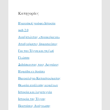
Κατηγορίες
H μουσική γράφει Ιστορία
web 2.0
Αναζητώντας «περικείμενα»
Αταξινόμητες δημοσιεύσεις
Για την Τέχνη και τη ζωή
Γλώσσα
Διδάσκοντας τους Αρχαίους
Η ομάδα εν δράσει
Ημερολόγιο Καταστρώματος
Θεωρία ανάλυσης κειμένων
Ιστορία και λογοτεχνία
Ιστορία της Τέχνης
Προτάσεις Ανάγνωσης