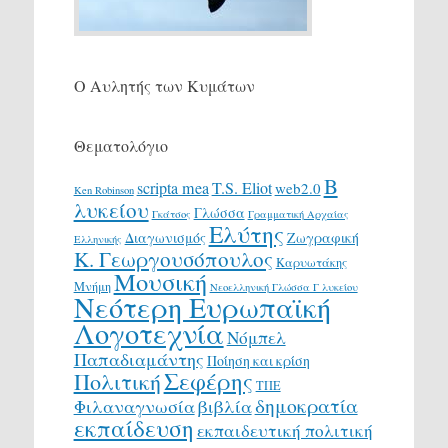
Ο Αυλητής των Κυμάτων
Θεματολόγιο
Β
scripta mea
T.S. Eliot
web2.0
Ken Robinson
λυκείου
Γλώσσα
Γκάτσος
Γραμματική Αρχαίας
Ελύτης
Διαγωνισμός
Ζωγραφική
Ελληνικής
Κ. Γεωργουσόπουλος
Καρυωτάκης
Μουσική
Μνήμη
Νεοελληνική Γλώσσα Γ λυκείου
Νεότερη Ευρωπαϊκή
Λογοτεχνία
Νόμπελ
Παπαδιαμάντης
Ποίηση και κρίση
Σεφέρης
Πολιτική
ΤΠΕ
δημοκρατία
Φιλαναγνωσία
βιβλία
εκπαίδευση
εκπαιδευτική πολιτική