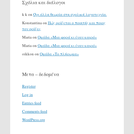
Σχόλια και διάλογοι
k k
on
Όχι άλλη θεωρία στη σχολική λογοτεχνία.
Konstantina
on
Πώς ορίζεται ο ποιητής και ποιος
τον ορίζει;
Maria
on
Ομάδα «Μια φορά κι έναν καιρό»
Maria
on
Ομάδα «Μια φορά κι έναν καιρό»
oikkon
on
Ομάδα «Το πλήρωμα»
Μετα – δεδομένα
Register
Log in
Entries feed
Comments feed
WordPress.org