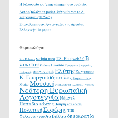
H Φιλοσοφία ως ‘game changer’ στο σχολείο.
Αυτοαξιολόγηση μαθητών/τριών για το Α΄
τετράμηνο (2025-26)
Επανάληψη στις Αντωνυμίες της Αρχαίας
Ελληνικής |1ο μέρος
Θεματολόγιο
Β
scripta mea
T.S. Eliot
web2.0
Ken Robinson
λυκείου
Γλώσσα
Γκάτσος
Γραμματική Αρχαίας
Ελύτης
Διαγωνισμός
Ζωγραφική
Ελληνικής
Κ. Γεωργουσόπουλος
Καρυωτάκης
Μουσική
Μνήμη
Νεοελληνική Γλώσσα Γ λυκείου
Νεότερη Ευρωπαϊκή
Λογοτεχνία
Νόμπελ
Παπαδιαμάντης
Ποίηση και κρίση
Σεφέρης
Πολιτική
ΤΠΕ
δημοκρατία
Φιλαναγνωσία
βιβλία